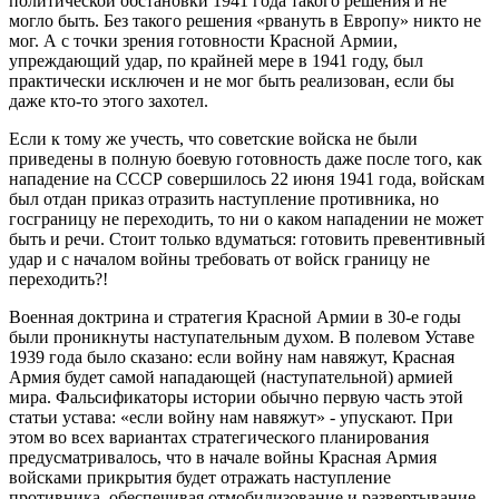
политической обстановки 1941 года такого решения и не
могло быть. Без такого решения «рвануть в Европу» никто не
мог. А с точки зрения готовности Красной Армии,
упреждающий удар, по крайней мере в 1941 году, был
практически исключен и не мог быть реализован, если бы
даже кто-то этого захотел.
Если к тому же учесть, что советские войска не были
приведены в полную боевую готовность даже после того, как
нападение на СССР совершилось 22 июня 1941 года, войскам
был отдан приказ отразить наступление противника, но
госграницу не переходить, то ни о каком нападении не может
быть и речи. Стоит только вдуматься: готовить превентивный
удар и с началом войны требовать от войск границу не
переходить?!
Военная доктрина и стратегия Красной Армии в 30-е годы
были проникнуты наступательным духом. В полевом Уставе
1939 года было сказано: если войну нам навяжут, Красная
Армия будет самой нападающей (наступательной) армией
мира. Фальсификаторы истории обычно первую часть этой
статьи устава: «если войну нам навяжут» - упускают. При
этом во всех вариантах стратегического планирования
предусматривалось, что в начале войны Красная Армия
войсками прикрытия будет отражать наступление
противника, обеспечивая отмобилизование и развертывание