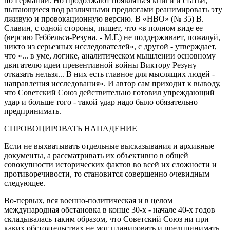
по Германии. Но продолжают появляться книги и статьи,
пытающиеся под различными предлогами реанимировать эту
лживую и провокационную версию. В «НВО» (№ 35) В.
Славин, с одной стороны, пишет, что «в полном виде ее
(версию Геббельса-Резуна. - М.Г.) не поддерживает, пожалуй,
никто из серьезных исследователей», с другой - утверждает,
что «... в уме, логике, аналитическом мышлении основному
двигателю идеи превентивной войны Виктору Резуну
отказать нельзя... В них есть главное для мыслящих людей -
направления исследования». И автор сам приходит к выводу,
что Советский Союз действительно готовил упреждающий
удар и больше того - такой удар надо было обязательно
предпринимать.
СПРОВОЦИРОВАТЬ НАПАДЕНИЕ
Если не выхватывать отдельные высказывания и архивные
документы, а рассматривать их объективно в общей
совокупности исторических фактов во всей их сложности и
противоречивости, то становится совершенно очевидным
следующее.
Во-первых, вся военно-политическая и в целом
международная обстановка в конце 30-х - начале 40-х годов
складывалась таким образом, что Советский Союз ни при
каких обстоятельствах не мог планировать и предпринимать