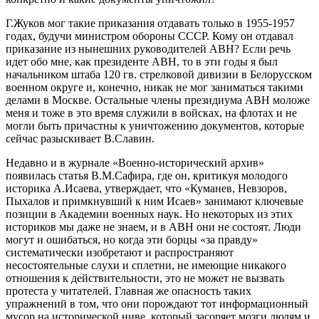
Г.Жуков мог такие приказания отдавать только в 1955-1957
годах, будучи министром обороны СССР. Кому он отдавал
приказание из нынешних руководителей АВН? Если речь
идет обо мне, как президенте АВН, то в эти годы я был
начальником штаба 120 гв. стрелковой дивизии в Белорусском
военном округе и, конечно, никак не мог заниматься такими
делами в Москве. Остальные члены президиума АВН моложе
меня и тоже в это время служили в войсках, на флотах и не
могли быть причастны к уничтожению документов, которые
сейчас разыскивает В.Славин.
Недавно и в журнале «Военно-исторический архив»
появилась статья В.М.Сафира, где он, критикуя молодого
историка А.Исаева, утверждает, что «Куманев, Невзоров,
Пыхалов и примкнувший к ним Исаев» занимают ключевые
позиции в Академии военных наук. Но некоторых из этих
историков мы даже не знаем, и в АВН они не состоят. Люди
могут и ошибаться, но когда эти борцы «за правду»
систематически изобретают и распространяют
несостоятельные слухи и сплетни, не имеющие никакого
отношения к действительности, это не может не вызвать
протеста у читателей. Главная же опасность таких
упражнений в том, что они порождают тот информационный
мусор на исторической ниве, который засоряет мозги людям и