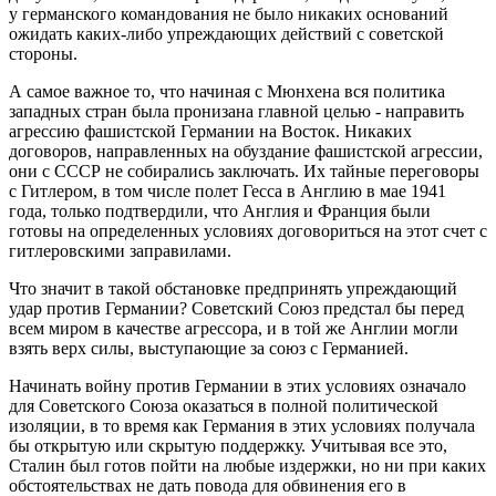
у германского командования не было никаких оснований
ожидать каких-либо упреждающих действий с советской
стороны.
А самое важное то, что начиная с Мюнхена вся политика
западных стран была пронизана главной целью - направить
агрессию фашистской Германии на Восток. Никаких
договоров, направленных на обуздание фашистской агрессии,
они с СССР не собирались заключать. Их тайные переговоры
с Гитлером, в том числе полет Гесса в Англию в мае 1941
года, только подтвердили, что Англия и Франция были
готовы на определенных условиях договориться на этот счет с
гитлеровскими заправилами.
Что значит в такой обстановке предпринять упреждающий
удар против Германии? Советский Союз предстал бы перед
всем миром в качестве агрессора, и в той же Англии могли
взять верх силы, выступающие за союз с Германией.
Начинать войну против Германии в этих условиях означало
для Советского Союза оказаться в полной политической
изоляции, в то время как Германия в этих условиях получала
бы открытую или скрытую поддержку. Учитывая все это,
Сталин был готов пойти на любые издержки, но ни при каких
обстоятельствах не дать повода для обвинения его в