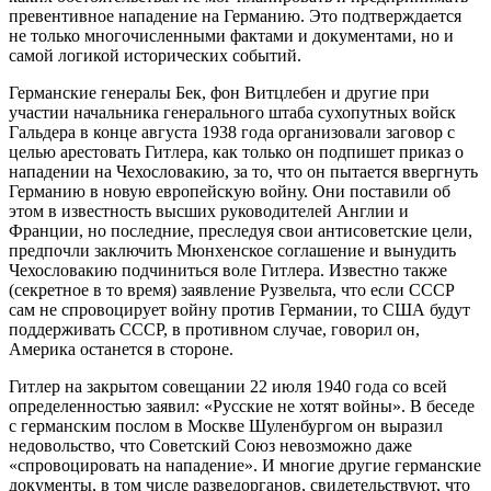
превентивное нападение на Германию. Это подтверждается
не только многочисленными фактами и документами, но и
самой логикой исторических событий.
Германские генералы Бек, фон Витцлебен и другие при
участии начальника генерального штаба сухопутных войск
Гальдера в конце августа 1938 года организовали заговор с
целью арестовать Гитлера, как только он подпишет приказ о
нападении на Чехословакию, за то, что он пытается ввергнуть
Германию в новую европейскую войну. Они поставили об
этом в известность высших руководителей Англии и
Франции, но последние, преследуя свои антисоветские цели,
предпочли заключить Мюнхенское соглашение и вынудить
Чехословакию подчиниться воле Гитлера. Известно также
(секретное в то время) заявление Рузвельта, что если СССР
сам не спровоцирует войну против Германии, то США будут
поддерживать СССР, в противном случае, говорил он,
Америка останется в стороне.
Гитлер на закрытом совещании 22 июля 1940 года со всей
определенностью заявил: «Русские не хотят войны». В беседе
с германским послом в Москве Шуленбургом он выразил
недовольство, что Советский Союз невозможно даже
«спровоцировать на нападение». И многие другие германские
документы, в том числе разведорганов, свидетельствуют, что