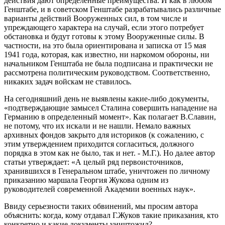
действия дают определенные преимущества. И как в любом
Генштабе, и в советском Генштабе разрабатывались различные
варианты действий Вооруженных сил, в том числе и
упреждающего характера на случай, если этого потребует
обстановка и будут готовы к этому Вооруженные силы. В
частности, на это была ориентирована и записка от 15 мая
1941 года, которая, как известно, ни наркомом обороны, ни
начальником Генштаба не была подписана и практически не
рассмотрена политическим руководством. Соответственно,
никаких задач войскам не ставилось.
На сегодняшний день не выявлены какие-либо документы,
«подтверждающие замысел Сталина совершить нападение на
Германию в определенный момент». Как полагает В.Славин,
не потому, что их искали и не нашли. Немало важных
архивных фондов закрыто для историков (к сожалению, с
этим утверждением приходится согласиться, должного
порядка в этом как не было, так и нет. - М.Г.). Но далее автор
статьи утверждает: «А целый ряд первоисточников,
хранившихся в Генеральном штабе, уничтожен по личному
приказанию маршала Георгия Жукова одним из
руководителей современной Академии военных наук».
Ввиду серьезности таких обвинений, мы просим автора
объяснить: когда, кому отдавал Г.Жуков такие приказания, кто
конкретно и какие документы уничтожил?