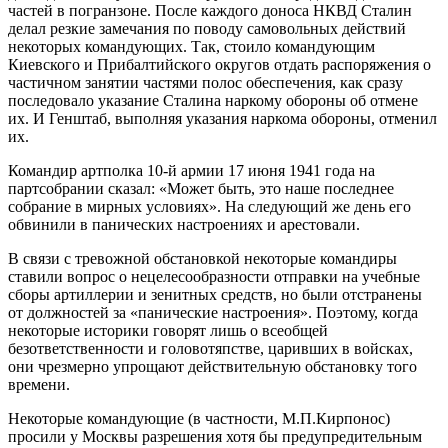
частей в погранзоне. После каждого доноса НКВД Сталин
делал резкие замечания по поводу самовольных действий
некоторых командующих. Так, стоило командующим
Киевского и Прибалтийского округов отдать распоряжения о
частичном занятии частями полос обеспечения, как сразу
последовало указание Сталина наркому обороны об отмене
их. И Генштаб, выполняя указания наркома обороны, отменил
их.
Командир артполка 10-й армии 17 июня 1941 года на
партсобрании сказал: «Может быть, это наше последнее
собрание в мирных условиях». На следующий же день его
обвинили в панических настроениях и арестовали.
В связи с тревожной обстановкой некоторые командиры
ставили вопрос о нецелесообразности отправки на учебные
сборы артиллерии и зенитных средств, но были отстранены
от должностей за «панические настроения». Поэтому, когда
некоторые историки говорят лишь о всеобщей
безответственности и головотяпстве, царивших в войсках,
они чрезмерно упрощают действительную обстановку того
времени.
Некоторые командующие (в частности, М.П.Кирпонос)
просили у Москвы разрешения хотя бы предупредительным