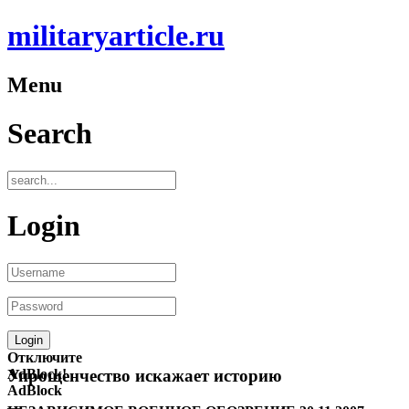
militaryarticle.ru
Menu
Search
Login
Отключите
AdBlock!
Упрощенчество искажает историю
AdBlock
—