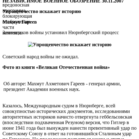
НЕЗАВИСИМОЕ ВОЕННОЕ ОБОЗРЕНИЕ 30.11.2007
вредоносная
программа,
Упрощенчество искажает историю
блокирующая
отображение
Махмут Гареев
части
Зачинщиков войны установил Нюрнбергский процесс
контента.
Советский народ войны не ожидал.
Фото из книги «Великая Отечественная война»
Об авторе: Махмут Ахметович Гареев - генерал армии,
президент Академии военных наук.
Казалось, Международным судом в Нюрнберге, всей
совокупностью исторических документов, исследованиями
авторитетных историков начисто отвергнута геббельсовская
(впоследствии подхваченная Резуном) версия, что Гитлер в
июне 1941 года был вынужден нанести превентивный удар по
Советскому Союзу в ответ на готовившийся Сталиным удар