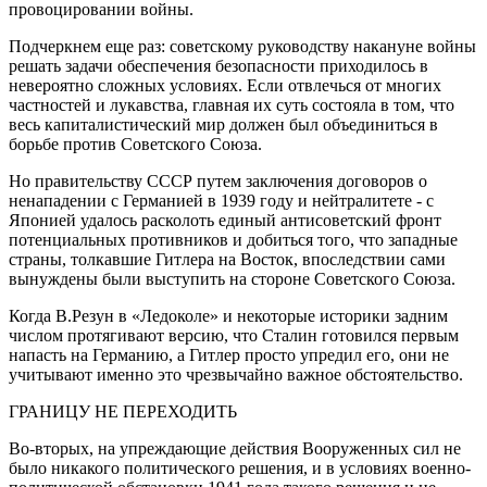
провоцировании войны.
Подчеркнем еще раз: советскому руководству накануне войны
решать задачи обеспечения безопасности приходилось в
невероятно сложных условиях. Если отвлечься от многих
частностей и лукавства, главная их суть состояла в том, что
весь капиталистический мир должен был объединиться в
борьбе против Советского Союза.
Но правительству СССР путем заключения договоров о
ненападении с Германией в 1939 году и нейтралитете - с
Японией удалось расколоть единый антисоветский фронт
потенциальных противников и добиться того, что западные
страны, толкавшие Гитлера на Восток, впоследствии сами
вынуждены были выступить на стороне Советского Союза.
Когда В.Резун в «Ледоколе» и некоторые историки задним
числом протягивают версию, что Сталин готовился первым
напасть на Германию, а Гитлер просто упредил его, они не
учитывают именно это чрезвычайно важное обстоятельство.
ГРАНИЦУ НЕ ПЕРЕХОДИТЬ
Во-вторых, на упреждающие действия Вооруженных сил не
было никакого политического решения, и в условиях военно-