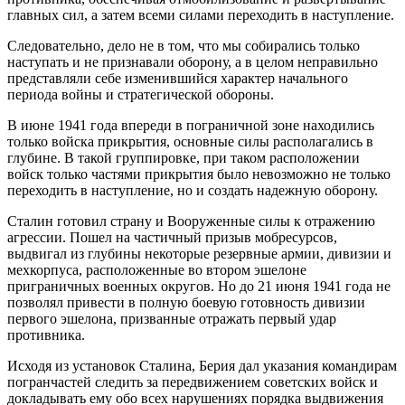
главных сил, а затем всеми силами переходить в наступление.
Следовательно, дело не в том, что мы собирались только
наступать и не признавали оборону, а в целом неправильно
представляли себе изменившийся характер начального
периода войны и стратегической обороны.
В июне 1941 года впереди в пограничной зоне находились
только войска прикрытия, основные силы располагались в
глубине. В такой группировке, при таком расположении
войск только частями прикрытия было невозможно не только
переходить в наступление, но и создать надежную оборону.
Сталин готовил страну и Вооруженные силы к отражению
агрессии. Пошел на частичный призыв мобресурсов,
выдвигал из глубины некоторые резервные армии, дивизии и
мехкорпуса, расположенные во втором эшелоне
приграничных военных округов. Но до 21 июня 1941 года не
позволял привести в полную боевую готовность дивизии
первого эшелона, призванные отражать первый удар
противника.
Исходя из установок Сталина, Берия дал указания командирам
погранчастей следить за передвижением советских войск и
докладывать ему обо всех нарушениях порядка выдвижения