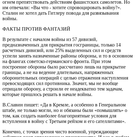
огнем препятствовать действиям фашистских самолетов. Но
им отвечали: «Вы что - хотите спровоцировать войну?».
Сталин не хотел дать Гитлеру повода для развязывания
войны.
ФАКТЫ ПРОТИВ ФАНТАЗИЙ
В результате с началом войны из 57 дивизий,
предназначенных для прикрытия госграницы, только 14
расчетных дивизий, или 25% выделенных сил и средств
успели занять назначенные районы обороны, и то в основном
на флангах советско-германского фронта. При этом
построение обороны было рассчитано лишь на прикрытие
границы, а не на ведение длительных, напряженных
оборонительных операций с целью отражения наступления
превосходящих сил противника. Значит, мы не вообще
отрицали оборону, а строили ее неадекватно тем задачам,
которые пришлось решать в начале войны.
В.Славин пишет: «Да в Кремле, а особенно в Генеральном
штабе, не только могли, но и обязаны были «помышлять» о
том, как создать наиболее благоприятные условия для
вступления в войну с Третьим рейхом и его сателлитами».
Конечно, с точки зрения чисто военной, упреждающие