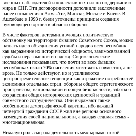
военных наблюдателей и коллективных сил по поддержанию
мира в СНГ. Эти договоренности дополнили заключенные
ранее соглашения в Алма-Ате, Минске, Москве и Киеве. В
Ашхабаде в 1993 г. были уточнены принципы создания
руководящего органа в области обороны.
В числе факторов, детерминирующих политическую
обстановку на территории бывшего Советского Союза, можно
назвать идею объединения усилий народов всех республик
как выражение их исторической общности, взаимосвязанной
судьбы и неразрывности надежд. Социологические
исследования показывают, что почти во всех бывших
республиках около 70% населения хотят жить совместно, а не
врозь. Не только действуют, но и усиливаются
центростремительные тенденции как отражение потребностей
экономики отдельных стран, обороны общего стратегического
пространства, национальной и общей безопасности, заботы о
сохранении общих исторических ценностей и традиций
совместного сотрудничества. Они выражают также
особенности демографической картины, ибо каждый
четвертый гражданин СССР жил вне региона основного
размещения своей национальности, а каждая седьмая семья -
многонациональная.
Немалую роль сыграла деятельность межпарламентской