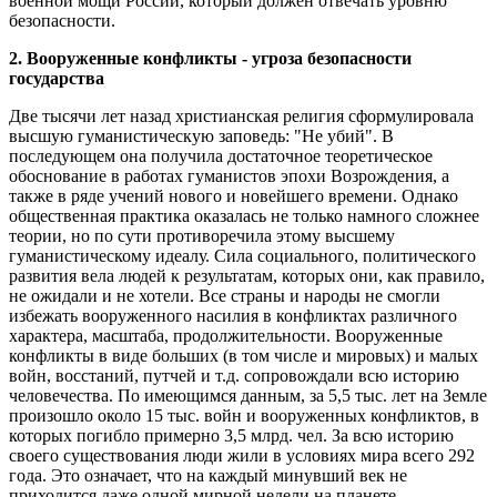
военной мощи России, который должен отвечать уровню
безопасности.
2. Вооруженные конфликты - угроза безопасности
государства
Две тысячи лет назад христианская религия сформулировала
высшую гуманистическую заповедь: "Не убий". В
последующем она получила достаточное теоретическое
обоснование в работах гуманистов эпохи Возрождения, а
также в ряде учений нового и новейшего времени. Однако
общественная практика оказалась не только намного сложнее
теории, но по сути противоречила этому высшему
гуманистическому идеалу. Сила социального, политического
развития вела людей к результатам, которых они, как правило,
не ожидали и не хотели. Все страны и народы не смогли
избежать вооруженного насилия в конфликтах различного
характера, масштаба, продолжительности. Вооруженные
конфликты в виде больших (в том числе и мировых) и малых
войн, восстаний, путчей и т.д. сопровождали всю историю
человечества. По имеющимся данным, за 5,5 тыс. лет на Земле
произошло около 15 тыс. войн и вооруженных конфликтов, в
которых погибло примерно 3,5 млрд. чел. За всю историю
своего существования люди жили в условиях мира всего 292
года. Это означает, что на каждый минувший век не
приходится даже одной мирной недели на планете.