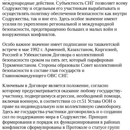
международные действия. Субъектность СНГ позволяет всему
Содружеству и отдельным его участникам вырабатывать и
осуществлять политику обеспечения безопасности как внутри
Содружества, так и вне его. Здесь особое значение имеют
усилия по укреплению региональной и международной
безопасности, предотвращению больших и малых войн и
вооруженных конфликтов.
Особо важное значение имеет подписание на ташкентской
встрече в мае 1992 г. Арменией, Казахстаном, Киргизией,
Россией и Узбекистаном Договора о коллективной
безопасности сроком на пять лет, который парафирован
Туркменистаном. Стороны образовали Совет коллективной
безопасности в составе глав государств и
Главнокомандующего ОВС СНГ.
Ключевым в Договоре является положение, согласно
которому предусматривается оказание любому государству-
участнику, подвергшемуся агрессии, необходимой помощи,
включая военную, в соответствии со ст.51 Устава ООН о
праве на индивидуальную или коллективную самооборону.
Здесь же государства-участники договорились и о создании
сил по поддержанию мира в Содружестве. Принцип
формирования и порядок их функционирования в районах
конфликтов сформулированы в Протоколе о статусе групп