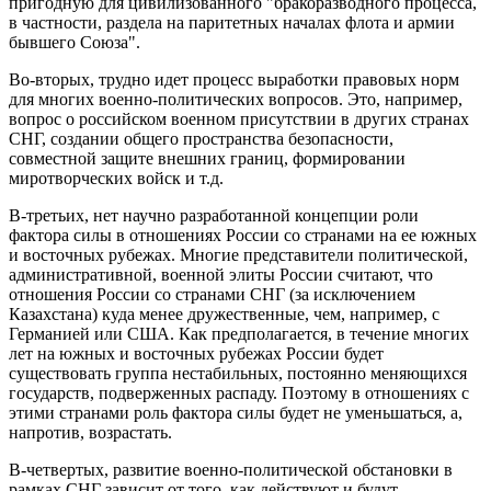
пригодную для цивилизованного "бракоразводного процесса,
в частности, раздела на паритетных началах флота и армии
бывшего Союза".
Во-вторых, трудно идет процесс выработки правовых норм
для многих военно-политических вопросов. Это, например,
вопрос о российском военном присутствии в других странах
СНГ, создании общего пространства безопасности,
совместной защите внешних границ, формировании
миротворческих войск и т.д.
В-третьих, нет научно разработанной концепции роли
фактора силы в отношениях России со странами на ее южных
и восточных рубежах. Многие представители политической,
административной, военной элиты России считают, что
отношения России со странами СНГ (за исключением
Казахстана) куда менее дружественные, чем, например, с
Германией или США. Как предполагается, в течение многих
лет на южных и восточных рубежах России будет
существовать группа нестабильных, постоянно меняющихся
государств, подверженных распаду. Поэтому в отношениях с
этими странами роль фактора силы будет не уменьшаться, а,
напротив, возрастать.
В-четвертых, развитие военно-политической обстановки в
рамках СНГ зависит от того, как действуют и будут