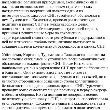
населением, большими природными, экономическими и
научными возможностями, наличием стратегических
наступательных вооружений является одним из
интегрирующих факторов СНГ, устойчивой обстановки в
нем. Руководство Казахстана, проводя реалистическую
политику в рамках СНГ и в международных делах,
однозначно заявило о безъядерном статусе своей страны,
принимает решительные меры по сохранению
территориальной целостности республики и поддержанию в
ней политической стабильности, активно выступает за
создание системы коллективной безопасности в рамках СНГ.
Узбекистан, Киргизия, Туркмения и Таджикистан влияют на
обеспечение стабильной и устойчивой военно-политической
обстановки на южном фланге СНГ. После Казахстана
наибольшие усилия к укреплению СНГ прилагали Узбекистан
и Киргизия. Они активно выступают не только за
восстановление экономических, научных и иных связей, но и
являются сторонниками создания системы коллективной
безопасности и координационных органов СНГ. Туркмения
проводит более самостоятельную политику, в первую очередь
в области обороны. Но эта позиция не подорвала военно-
политическую обстановку в СНГ, а, напротив, способствовала
ее определенности. Сложнее ситуация в Таджикистане, где в
течение длительного времени наблюдаются политическая