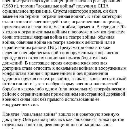
военно-стратегическую концепцию "гибкого реагирования"
(1960 г.), термин "локальные войны" получил в США
официальное признание. Спустя некоторое время, он был
заменен на термин "ограниченная война". К этой категории
стали относить военные действия, ограниченные по целям,
применяемым средствам, масштабам, времени. В середине 70-
х годов к ограниченным войнам и вооруженным конфликтам
были отнесены ядерная война на театре войны, обычная
война, обычная война на театре военных действий или в
ограниченном районе ТВД. Предусматривалось также
ведение специфических войн и вооруженных конфликтов
прежде всего в зонах национально-освободительных
движений. В настоящее время американская военная
доктрина стала относить к локальным войнам и вооруженным
конфликтам войны с применением и без применения
ядерного оружия на театре войны, а также "конфликты низкой
интенсивности",- как особую форму военно-политической
борьбы в каком-либо одном (или нескольких) географическом
районе с ограниченным применением иностранной державой
военной силы или без прямого использования ее
вооруженных сил.
Понятие "локальная война" вошло и в советскую военную
доктрину. Она рассматривалась как "локальная" атака против
отдельных соцстран, революционного и национально-