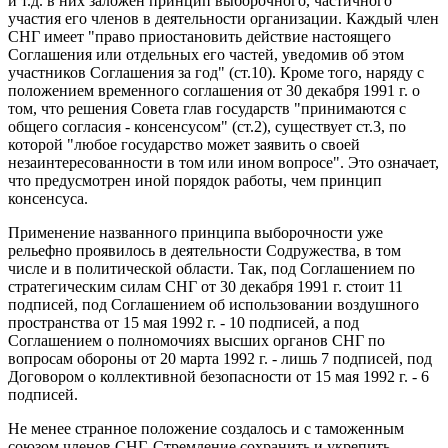
и т.д. в них заложен принцип выборочного, частичного
участия его членов в деятельности организации. Каждый член
СНГ имеет "право приостановить действие настоящего
Соглашения или отдельных его частей, уведомив об этом
участников Соглашения за год" (ст.10). Кроме того, наряду с
положением временного соглашения от 30 декабря 1991 г. о
том, что решения Совета глав государств "принимаются с
общего согласия - консенсусом" (ст.2), существует ст.3, по
которой "любое государство может заявить о своей
незаинтересованности в том или ином вопросе". Это означает,
что предусмотрен иной порядок работы, чем принцип
консенсуса.
Применение названного принципа выборочности уже
рельефно проявилось в деятельности Содружества, в том
числе и в политической области. Так, под Соглашением по
стратегическим силам СНГ от 30 декабря 1991 г. стоит 11
подписей, под Соглашением об использовании воздушного
пространства от 15 мая 1992 г. - 10 подписей, а под
Соглашением о полномочиях высших органов СНГ по
вопросам обороны от 20 марта 1992 г. - лишь 7 подписей, под
Договором о коллективной безопасности от 15 мая 1992 г. - 6
подписей.
Не менее странное положение создалось и с таможенным
союзом членов СНГ. Стремление сохранить и укрепить