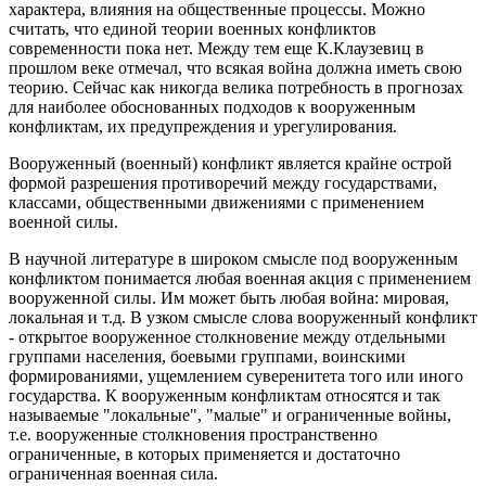
характера, влияния на общественные процессы. Можно
считать, что единой теории военных конфликтов
современности пока нет. Между тем еще К.Клаузевиц в
прошлом веке отмечал, что всякая война должна иметь свою
теорию. Сейчас как никогда велика потребность в прогнозах
для наиболее обоснованных подходов к вооруженным
конфликтам, их пpедупpеждения и урегулирования.
Вооруженный (военный) конфликт является крайне острой
формой разрешения противоречий между государствами,
классами, общественными движениями с применением
военной силы.
В научной литературе в широком смысле под вооруженным
конфликтом понимается любая военная акция с применением
вооруженной силы. Им может быть любая война: мировая,
локальная и т.д. В узком смысле слова вооруженный конфликт
- открытое вооруженное столкновение между отдельными
группами населения, боевыми группами, воинскими
формированиями, ущемлением суверенитета того или иного
государства. К вооруженным конфликтам относятся и так
называемые "локальные", "малые" и ограниченные войны,
т.е. вооруженные столкновения пространственно
ограниченные, в которых применяется и достаточно
ограниченная военная сила.