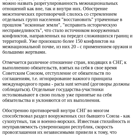
можно назвать разрегулированность межнациональных
отношений как вне, так и внутри них. Обострение
межэтнических противоречий слилось со стремлением
отдельных групп населения "восстановить" утраченные в
прошлом "исконные земли", "исправить историческую
несправедливость", что стало источником вооруженных
конфликтов, направленных на передел сложившихся границ и
территорий. Уже произошло более 150 конфликтов на
межнациональной почве, из них 20 - с применением оружия и
большими жертвами.
Отмечается различное отношение стран, входящих в СНГ, к
выполнению обязательств, взятых на себя в свое время
Советским Союзом, отступление от обязательств по
соглашениям, т.е. игнорирование важного принципа
международного права - pacta sunt servand (договоры должны
соблюдаться). Отдельные государства-участники
истолковывают в свою пользу уже принятые на себя
обязательства и уклоняются от их выполнения.
Обострению противоречий внутри СНГ во многом
способствовал раздел вооруженных сил бывшего Союза - как
сухопутных, так и военно-морских. Известная стихийность и
неуправляемость суверенизации республик, скорость
провозглашения их независимыми привели к тому, что