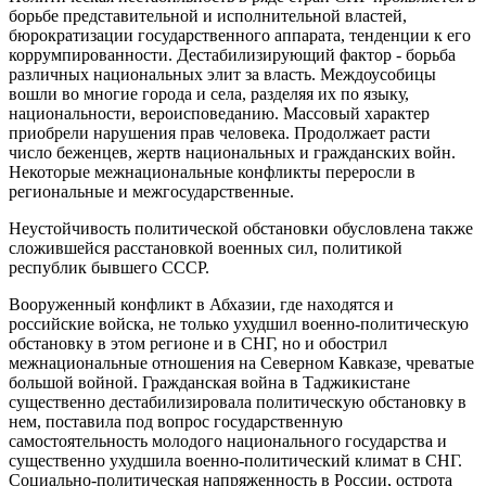
борьбе представительной и исполнительной властей,
бюрократизации государственного аппарата, тенденции к его
коррумпированности. Дестабилизирующий фактор - борьба
различных национальных элит за власть. Междоусобицы
вошли во многие города и села, разделяя их по языку,
национальности, вероисповеданию. Массовый характер
приобрели нарушения прав человека. Продолжает расти
число беженцев, жертв национальных и гражданских войн.
Некоторые межнациональные конфликты переросли в
региональные и межгосударственные.
Неустойчивость политической обстановки обусловлена также
сложившейся расстановкой военных сил, политикой
республик бывшего СССР.
Вооруженный конфликт в Абхазии, где находятся и
российские войска, не только ухудшил военно-политическую
обстановку в этом регионе и в СНГ, но и обострил
межнациональные отношения на Северном Кавказе, чреватые
большой войной. Гражданская война в Таджикистане
существенно дестабилизировала политическую обстановку в
нем, поставила под вопрос государственную
самостоятельность молодого национального государства и
существенно ухудшила военно-политический климат в СНГ.
Социально-политическая напряженность в России, острота