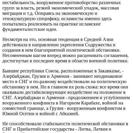
нестабильность, вооруженное противоборство различных
групп за власть, резкий экономический упадок, массовая
миграция и т.д. Опираясь на экономическую и
этнокультурную специфику, исламисты именно здесь
попытались реализовать на практике исламские
фундаменталистские идеи.
Несмотря на это, основная тенденция в Средней Азии
действовала в направлении укрепления Содружества и
создания в нем благоприятной политической обстановки.
Несомненным шагом вперед можно расценивать соглашения,
достигнутые в последнее вpемя в области военной политики.
Бывшие республики Союза, расположенные в Закавказье, -
Азербайджан, Грузия и Армения - занимают неодинаковое
место в СНГ и по-разному воздействовали на политическую
обстановку в нем. Но в главном их роль схожа: все время они
оказывали дестабилизирующее воздействие на положение в
СНГ. Азербайджан и Армения - продолжением и углублением
вооруженного конфликта в Нагорном Карабахе, войной на
совместной границе, а Грузия - вооруженным конфликтом в
Южной Осетии и войной с Абхазией.
Не способствовали стабильности политической обстановки в
СНГ и Прибалтийские государства - Литва, Латвия и