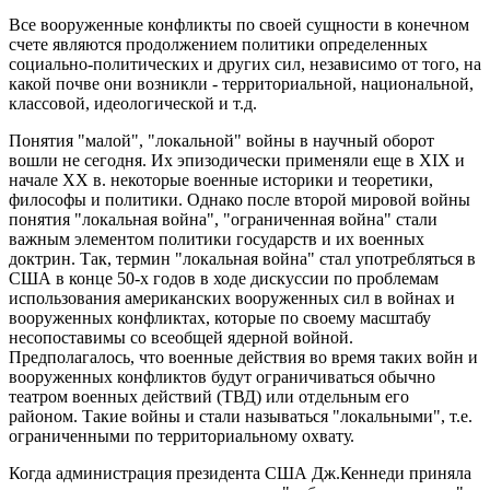
Все вооруженные конфликты по своей сущности в конечном
счете являются продолжением политики определенных
социально-политических и других сил, независимо от того, на
какой почве они возникли - территориальной, национальной,
классовой, идеологической и т.д.
Понятия "малой", "локальной" войны в научный оборот
вошли не сегодня. Их эпизодически применяли еще в ХIХ и
начале ХХ в. некоторые военные историки и теоретики,
философы и политики. Однако после второй мировой войны
понятия "локальная война", "ограниченная война" стали
важным элементом политики государств и их военных
доктрин. Так, термин "локальная война" стал употребляться в
США в конце 50-х годов в ходе дискуссии по проблемам
использования американских вооруженных сил в войнах и
вооруженных конфликтах, которые по своему масштабу
несопоставимы со всеобщей ядерной войной.
Предполагалось, что военные действия во время таких войн и
вооруженных конфликтов будут ограничиваться обычно
театром военных действий (ТВД) или отдельным его
районом. Такие войны и стали называться "локальными", т.е.
ограниченными по территориальному охвату.
Когда администрация президента США Дж.Кеннеди приняла