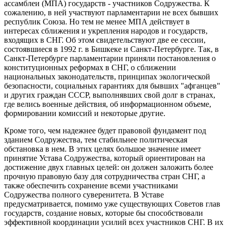
ассамблеи (МПА) государств - участников Содружества. К
сожалению, в ней участвуют парламентарии не всех бывших
республик Союза. Но тем не менее МПА действует в
интересах сближения и укрепления народов и государств,
входящих в СНГ. Об этом свидетельствуют две ее сессии,
состоявшиеся в 1992 г. в Бишкеке и Санкт-Петербурге. Так, в
Санкт-Петербурге парламентарии приняли постановления о
конституционных реформах в СНГ, о сближении
национальных законодательств, принципах экологической
безопасности, социальных гарантиях для бывших "афганцев"
и других граждан СССР, выполнявших свой долг в странах,
где велись военные действия, об информационном объеме,
формировании комиссий и некоторые другие.
Кроме того, чем надежнее будет правовой фундамент под
зданием Содружества, тем стабильнее политическая
обстановка в нем. В этих целях большое значение имеет
принятие Устава Содружества, который ориентирован на
достижение двух главных целей: он должен заложить более
прочную правовую базу для сотрудничества стран СНГ, а
также обеспечить сохранение всеми участниками
Содружества полного суверенитета. В Уставе
предусматривается, помимо уже существующих Советов глав
государств, создание новых, которые бы способствовали
эффективной координации усилий всех участников СНГ. В их