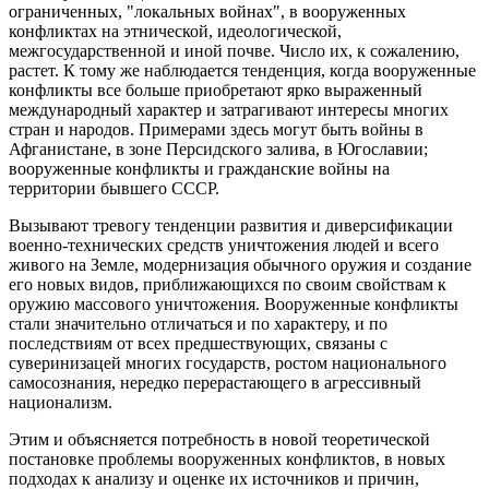
ограниченных, "локальных войнах", в вооруженных
конфликтах на этнической, идеологической,
межгосударственной и иной почве. Число их, к сожалению,
растет. К тому же наблюдается тенденция, когда вооруженные
конфликты все больше приобретают ярко выраженный
международный характер и затрагивают интересы многих
стран и народов. Примерами здесь могут быть войны в
Афганистане, в зоне Персидского залива, в Югославии;
вооруженные конфликты и гражданские войны на
территории бывшего СССР.
Вызывают тpевогу тенденции развития и диверсификации
военно-технических средств уничтожения людей и всего
живого на Земле, модернизация обычного оружия и создание
его новых видов, приближающихся по своим свойствам к
оружию массового уничтожения. Вооруженные конфликты
стали значительно отличаться и по характеру, и по
последствиям от всех предшествующих, связаны с
суверинизацей многих государств, ростом национального
самосознания, нередко перерастающего в агрессивный
национализм.
Этим и объясняется потребность в новой теоретической
постановке проблемы вооруженных конфликтов, в новых
подходах к анализу и оценке их источников и причин,