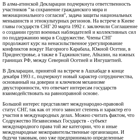
В алма-атинской Декларации подчеркнута ответственность
участников "за сохранение гражданского мира и
межнационального согласия", задача защиты национальных
меньшинств и этнокультурных регионов. На встрече в Киеве
главы государств СНГ 20 марта 1992 г. заключили Соглашение
о создании групп военных наблюдателей и коллективных сил
по поддержанию мира в Содружестве. Члены СНГ
продолжают курс на ненасильственное урегулирование
конфликтов вокруг Нагорного Карабаха, Южной Осетии, в
Приднестровье, а также в Таджикистане, Абхазии, на южных
границах РФ, между Северной Осетией и Ингушетией.
В Декларации, принятой на встрече в Ашхабаде в конце
декабря 1993 г., подчеркнут новый характер сотрудничества,
основанный на доверии и ключевом механизме
двухсторонности, что отвечает интересам государств
взаимодействовать на равноправной основе.
Большой интерес представляет международно-правовой
статус СНГ, так как от этого зависит степень и характер его
участия в международных делах. Можно считать фактом, что
Содружество Независимых Государств - субъект
международного права той же категории, что и иные
международные межправительственные организации. И
будучи таковым, оно уже предпринимало определенные