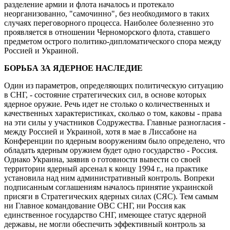
разделение армии и флота началось и протекало
неорганизованно, "самочинно", без необходимого в таких
случаях переговорного процесса. Наиболее болезненно это
проявляется в отношении Черноморского флота, ставшего
предметом острого политико-дипломатического спора между
Россией и Украиной.
БОРЬБА ЗА ЯДЕРНОЕ НАСЛЕДИЕ
Один из параметров, определяющих политическую ситуацию
в СНГ, - состояние стратегических сил, в основе которых
ядерное оружие. Речь идет не столько о количественных и
качественных характеристиках, сколько о том, каковы - права
на эти силы у участников Содружества. Главные разногласия -
между Россией и Украиной, хотя в мае в Лиссабоне на
Конференции по ядерным вооружениям было определено, что
обладать ядерным оружием будет одно государство - Россия.
Однако Украина, заявив о готовности вывести со своей
территории ядерный арсенал к концу 1994 г., на практике
установила над ним административный контроль. Вопреки
подписанным соглашениям началось принятие украинской
присяги в Стратегических ядерных силах (СЯС). Тем самым
ни Главное командование ОВС СНГ, ни Россия как
единственное государство СНГ, имеющее статус ядерной
державы, не могли обеспечить эффективный контроль за