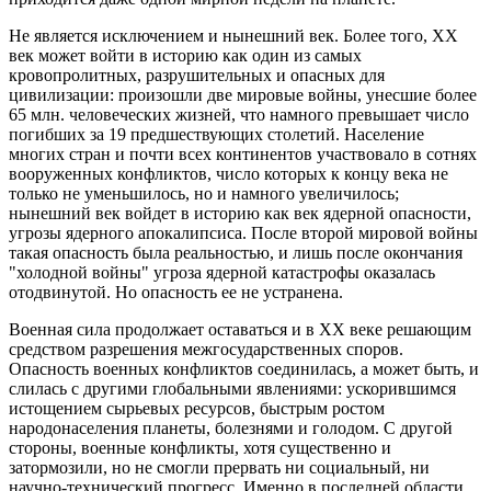
Не является исключением и нынешний век. Более того, ХХ
век может войти в историю как один из самых
кровопролитных, разрушительных и опасных для
цивилизации: произошли две мировые войны, унесшие более
65 млн. человеческих жизней, что намного превышает число
погибших за 19 предшествующих столетий. Население
многих стран и почти всех континентов участвовало в сотнях
вооруженных конфликтов, число которых к концу века не
только не уменьшилось, но и намного увеличилось;
нынешний век войдет в историю как век ядерной опасности,
угрозы ядерного апокалипсиса. После второй мировой войны
такая опасность была реальностью, и лишь после окончания
"холодной войны" угроза ядерной катастрофы оказалась
отодвинутой. Но опасность ее не устранена.
Военная сила продолжает оставаться и в ХХ веке решающим
средством разрешения межгосударственных споров.
Опасность военных конфликтов соединилась, а может быть, и
слилась с другими глобальными явлениями: ускорившимся
истощением сырьевых ресурсов, быстрым ростом
народонаселения планеты, болезнями и голодом. С другой
стороны, военные конфликты, хотя существенно и
затормозили, но не смогли прервать ни социальный, ни
научно-технический прогресс. Именно в последней области