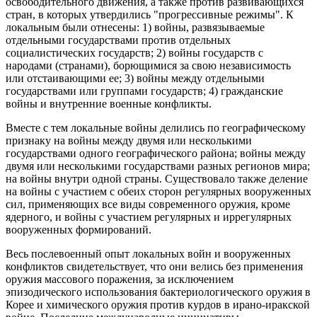
освободительного движения, а также против развивающихся
стран, в которых утвердились "прогрессивные режимы". К
локальным были отнесены: 1) войны, развязываемые
отдельными государствами против отдельных
социалистических государств; 2) войны государств с
народами (странами), борющимися за свою независимость
или отстаивающими ее; 3) войны между отдельными
государствами или группами государств; 4) гражданские
войны и внутренние военные конфликты.
Вместе с тем локальные войны делились по географическому
признаку на войны между двумя или несколькими
государствами одного географического района; войны между
двумя или несколькими государствами разных регионов мира;
на войны внутри одной страны. Существовало также деление
на войны с участием с обеих сторон регулярных вооруженных
сил, применяющих все виды современного оружия, кроме
ядерного, и войны с участием регулярных и иррегулярных
вооруженных формирований.
Весь послевоенный опыт локальных войн и вооруженных
конфликтов свидетельствует, что они велись без применения
оружия массового поражения, за исключением
эпизодического использования бактериологического оружия в
Корее и химического оружия против курдов в ирано-иракской