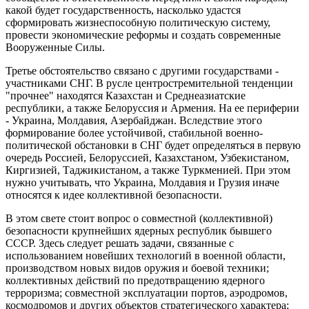
какой будет государственность, насколько удастся
сформировать жизнеспособную политическую систему,
провести экономические реформы и создать современные
Вооруженные Силы.
Третье обстоятельство связано с другими государствами -
участниками СНГ. В русле центростремительной тенденции
"прочнее" находятся Казахстан и Среднеазиатские
республики, а также Белоруссия и Армения. На ее периферии
- Украина, Молдавия, Азербайджан. Вследствие этого
формирование более устойчивой, стабильной военно-
политической обстановки в СНГ будет определяться в первую
очередь Россией, Белоруссией, Казахстаном, Узбекистаном,
Киргизией, Таджикистаном, а также Туркменией. При этом
нужно учитывать, что Украина, Молдавия и Грузия иначе
относятся к идее коллективной безопасности.
В этом свете стоит вопрос о совместной (коллективной)
безопасности крупнейших ядерных республик бывшего
СССР. Здесь следует решать задачи, связанные с
использованием новейших технологий в военной области,
производством новых видов оружия и боевой техники;
коллективных действий по предотвращению ядерного
терроризма; совместной эксплуатации портов, аэродромов,
космодромов и других объектов стратегического характера;