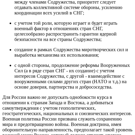
между членами Содружества, приоритет следует
отдавать коллективной системе обороны, усилению
координации всех усилий в СНГ;
с учетом той роли, которую играет и будет играть
военный фактор в отношениях стран СНГ,
целесообразно распространить гарантии ядерной
безопасности на все страны Содружества;
создание в рамках Содружества миротворческих сил и
выработка механизма их использования;
с одной стороны, продолжение реформы Вооруженных
Сил (а в ряде стран СНГ - их создание) с учетом
интересов Содружества, с другой - взаимодействие с
вооруженными силами других стран (НАТО и т.д.) на
основе доверия, партнерства и добрососедства.
Для России важно не допускать однобокости курса в
отношении к странам Запада и Востока, а добиваться
самоутверждения с учетом геополитических,
геостратегических, национальных и союзнических интересов.
Военная политика России призвана служить сохранению
мира и предотвращению войны. Военная доктрина, имея
оборонительную направленность, предполагает такой уровень