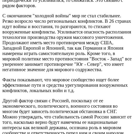
периодически то усиливаться, то снижаться. Это связано с
рядом факторов.
С окончанием "холодной войны" мир не стал стабильнее.
Резко возросло число региональных конфликтов. В 26 странах
идут войны и восстания, то разгораются, то стихают
вооруженные конфликты. Усиливается опасность расползания
технологии производства оружия массового уничтожения.
Продолжают иметь место противоречия между США,
Западной Европой и Японией, так как Германия и Япония
намерены играть самостоятельную роль. Кроме того, в
мировой политике место противостояния "Восток - Запад" все
увереннее занимает противоречие "Юг - Север", что имеет
негативное значение для мирового содружества.
Факты показывают, что мировое сообщество ищет более
эффективные пути и средства урегулирования вооруженных
конфликтов, локальных войн и т.д.
Другой фактор связан с Россией, поскольку от ее
экономического, политического, военного состояния во
многом будет зависеть политическая обстановка в СНГ.
Можно утверждать, что стабильность самой России зависит от
того, насколько верно будут намечены ее национальные
интересы как великой державы, осознана роль в мировом
сообществе и ответственность перед ним и своим народом,