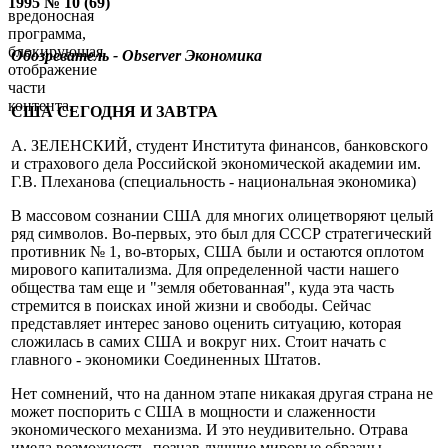
1995 № 10 (69)
вредоносная
программа,
блокирующая
Обозреватель - Observer
Экономика
отображение
части
контента.
США СЕГОДНЯ И ЗАВТРА
А. ЗЕЛЕНСКИЙ, студент Института финансов, банковского
и страхового дела Российской экономической академии им.
Г.В. Плеханова (специальность - национальная экономика)
В массовом сознании США для многих олицетворяют целый
ряд символов. Во-первых, это был для СССР стратегический
противник № 1, во-вторых, США были и остаются оплотом
мирового капитализма. Для определенной части нашего
общества там еще и "земля обетованная", куда эта часть
стремится в поисках иной жизни и свободы. Сейчас
представляет интерес заново оценить ситуацию, которая
сложилась в самих США и вокруг них. Стоит начать с
главного - экономики Соединенных Штатов.
Нет сомнений, что на данном этапе никакая другая страна не
может поспорить с США в мощности и слаженности
экономического механизма. И это неудивительно. Отрава
имела возможность, познав лучшие мировые образцы,