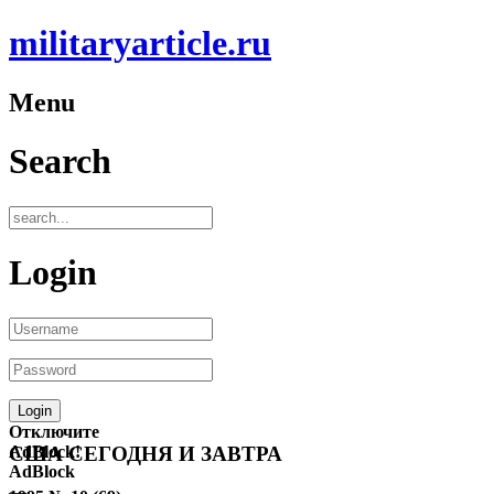
militaryarticle.ru
Menu
Search
Login
Отключите
AdBlock!
США СЕГОДНЯ И ЗАВТРА
AdBlock
—