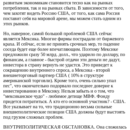
развитым экономикам становится тесно как на рынках
потребления, так и на рынках сбыта. В зависимости от того,
чем захотят видеть Россию США, от того, как сама Россия
поставит себя на мировой арене, мы можем стать одним из
этих рынков.
Но, наверное, самой большой проблемой США сейчас
является Мексика. Многие фирмы пострадали от биржевого
краха. И сейчас, если не принять срочных мер, то падение
соседа будет еще более впечатляющим. Поэтому Мексике
предложили сразу 50 млрд. долл., что ударило по доллару, по
финансам, а главное - быстрой отдачи эти деньги не дадут,
инвестора в страну вернуть не удастся. Это приведет к
сокращению внутреннего спроса, а Мексика - второй
внешнеторговый партнер США ( 10% в структуре
американской торговли). Кроме того, очень сильно упал
пес", что окончательно подорвало последнее доверие к
инвестированию в Мексику. Нельзя забыть и о том, что
"мексиканское чудо" - любимое детище МВФ. Фонду
придется потратиться. А кто его основной участник? - США.
Все указывает на то, что традиционно весьма сильные
внешнеполитические позиции США должны будут выстоять
под грузом сложных проблем.
ВНУТРИПОЛИТИЧЕСКАЯ ОБСТАНОВКА. Она сложилась