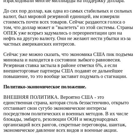
израсходовали многие миллиарды на поддержку доллара.
До сих пор доллар, как одна из самых стабильных и сильных
валют, был мировой резервной единицей, им измеряли
стоимость почти всех товаров. Сейчас раздаются голоса о
том, что доллар может и "вылететь" из этой системы. Страны
ОПЕК уже всерьез задумались о переориентации цен на
нефть на другую валюту. Они не желают нести убытки из-за
частных американских интересов.
Сейчас уже можно сказать, что экономика США пик подъема
миновала и находится в состоянии зыбкого равновесия.
Резервная ставка застыла в районе отметки 6%, а если
внешнеторговые партнеры США подавят ее дальнейшее
повышение, то это вообще заставит подумать о стагнации.
Политико-экономическое положение.
ВНЕШНЯЯ ПОЛИТИКА. Вероятно США - это
единственная страна, которая столь беззастенчиво, открыто
отстаивает свои сугубо экономические интересы
посредством политических и военных методов. В их числе
блокады, эмбарго, резолюции ООН и международных
организаций всех рангов, секретные переговоры, шантаж,
экономическое давление всех видов и военные акции.