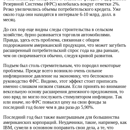
Резервной Системы (ФРС) колебалась вокруг отметки 2%.
Резко увеличились объемы потребительского кредита. Уже
около года они находятся в интервале 6-10 млрд. долл. в
месяц.
До сих пор еще видны следы строительства в сельском
хозяйстве, бурно развивается торговля автомобилями.
Правда, здесь есть проблема, связанная с общим
подорожанием американской продукции, что может загубить
расширенный потребительский спрос года на два раньше,
чем он сворачивается обычно, следуя кривой развития.
Подъем был столь стремительным, что породил некоторые
проблемы. Прежде всего возникло очень сильное
инфляционное давление на экономику, что беспокоило
руководство ФРС. Видимо, этот эффект стоит приписать
именно слишком низким ставкам. Если принять во внимание
вексельную основу расширения денежного предложения, то
оно вряд ли могло послужить стимулятором инфляции. Так
или иначе, но ФРС повысил цену на свои фонды за
последний год более чем в два раза-до 5,90%.
Последний год был также выигрышным для большинства
американских корпораций. Неудачники, такие, например, как
IBM, сумели в основном поправить свои дела, а те, что