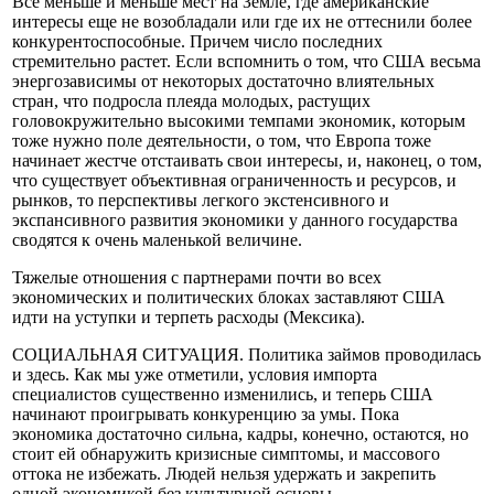
Все меньше и меньше мест на Земле, где американские
интересы еще не возобладали или где их не оттеснили более
конкурентоспособные. Причем число последних
стремительно растет. Если вспомнить о том, что США весьма
энергозависимы от некоторых достаточно влиятельных
стран, что подросла плеяда молодых, растущих
головокружительно высокими темпами экономик, которым
тоже нужно поле деятельности, о том, что Европа тоже
начинает жестче отстаивать свои интересы, и, наконец, о том,
что существует объективная ограниченность и ресурсов, и
рынков, то перспективы легкого экстенсивного и
экспансивного развития экономики у данного государства
сводятся к очень маленькой величине.
Тяжелые отношения с партнерами почти во всех
экономических и политических блоках заставляют США
идти на уступки и терпеть расходы (Мексика).
СОЦИАЛЬНАЯ СИТУАЦИЯ. Политика займов проводилась
и здесь. Как мы уже отметили, условия импорта
специалистов существенно изменились, и теперь США
начинают проигрывать конкуренцию за умы. Пока
экономика достаточно сильна, кадры, конечно, остаются, но
стоит ей обнаружить кризисные симптомы, и массового
оттока не избежать. Людей нельзя удержать и закрепить
одной экономикой без культурной основы.