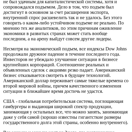
не был удачным для капиталистической системы, хотя и
сопровождался подъемом. Дело в том, что подъем был
достигнут в основном за счет расширения экспорта,
внутренний спрос расшевелить так и не удалось. Без этого
говорить о каком-либо устойчивом подъеме не реально. По
мнению тех же аналитиков, по этим причинам оживление
экономики в развитых странах может стать вообще
последним, а на арену выйдут совсем другие лидеры.
Несмотря на экономический подъем, все индексы Dow Johns
продолжали дружное падение в течение последнего года.
Инвесторов не убеждало улучшение ситуации в бизнесе
крупнейших корпораций. Соотношение реальных и
объявленных сделок с акциями резко падает. Американский
бизнес отказывается смотреть в будущее технологий.
Американский доллар переживает самые тяжелые времена со
второй мировой войны, причем качественного изменения
ситуации в ближайшее время достичь не удастся.
США - глобальная потребительская система, поглощающая
гамбургеры и выдающая широкий спектр продукции,
занимающая у остальных все, что можно занять, занимающая
даже у себя самой (хорошо известны гигантсткие размеры
государственного долга этой страны, особенно внутреннего).