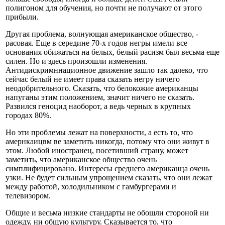
полигоном для обучения, но почти не получают от этого
прибыли.
Другая проблема, волнующая американское общество, -
расовая. Еще в середине 70-х годов негры имели все
основания обижаться на белых, белый расизм был весьма еще
силен. Но и здесь произошли изменения.
Антидискримннационное движение зашло так далеко, что
сейчас белый не имеет права сказать негру ничего
неодобрительного. Сказать, что белокожие американцы
напуганы этим положением, значит ничего не сказать.
Развился геноцид наоборот, а ведь черных в крупных
городах 80%.
Но эти проблемы лежат на поверхности, а есть то, что
амернкаицвм ве заметить никогда, потому что они живут в
этом. Любой иностранец, посетивший страну, может
заметить, что американское общество очень
симплифицировано. Интересы среднего американца очень
узки. Не будет сильным упрощением сказать, что они лежат
между работой, холодильником с гамбургерами и
телевизором.
Общие и весьма низкие стандарты не обошли стороной ни
одежду, ни общую культуру. Сказывается то, что