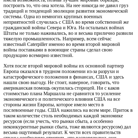
построить то, что она хотела. На нее никогда не давил груз
традиций и тенденций эволюции развития экономической
системы. Одна из немногих крупных военных
неприятностей случилась с США во время собственной же
гражданской войны Севера и Юга. На остальных войнах
Штаты не только наживались, во и весьма прилично развили
тяжелую промышленность. Например, всем сейчас
известный Caterpiller именно во время второй мировой
войны поставками в воюющие страны сделал свою
продукцию всемирно известной.
Хотя после второй мировой войны их основной партнер
Европа оказался в трудном положении из-за разрухи и
катастрофического положения в финансах, США и здесь
нашли свою выгоду. Не стоит, наверное, говорить, что
американская помощь окупилась сторицей. Ни с каков
стоимостью плана Маршалла не сравнится то усиление
экономического и политического влияния США на все
стороны жизни Европы, которое имело место в
послевоенные годы. США нажились на всем мире. Приток в
таком количестве столь необходимых каждой экономике
ресурсов (если учесть, что рынки сбыта, а особенно
неконкурентные рынки сбыта, тоже являются ресурсом) дал
весьма ощутимый результат. К чести всех правительств
страны необходимо отметить, что распорядились они