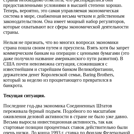
предоставленными условиями в высшей степени хорошо.
Теперь, вероятно, это самая управляемая экономическая
система в мире, снабженная весьма четким и действенным
законодательством. Она имеет мощный набор регуляторов,
которые охватывают все сферы экономической деятельности
страны.
Нельзя не признать, что во многих вопросах экономики
страна пошла своим путем и преуспела. Взять хотя бы запрет
коммерческим банкам на операции с ценными бумагами (это
даже получило название американского пути развития). В
США почти невозможна ситуация, сложившаяся с
известнейшим и старейшим банком Великобритании,
держателем денег Королевской семьи, Baring Brothers,
который за неделю из процветающего превратился в
банкрота.
Текущая ситуация.
Последние год-два экономика Соединенных Штатов
переживала бурный подъем. Подобного по масштабам
оживления деловой активности в стране не было уже давно.
Весьма выросла инвестиционная активность, так как
стартовые позиции процентных ставок действительно были
очень низки. До конца 1993 г. ставка по фондам Федеральной