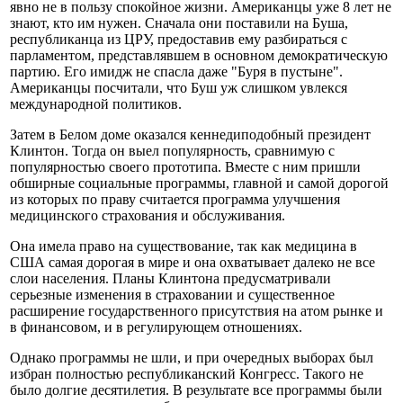
явно не в пользу спокойное жизни. Американцы уже 8 лет не
знают, кто им нужен. Сначала они поставили на Буша,
республиканца из ЦРУ, предоставив ему разбираться с
парламентом, представлявшем в основном демократическую
партию. Его имидж не спасла даже "Буря в пустыне".
Американцы посчитали, что Буш уж слишком увлекся
международной политиков.
Затем в Белом доме оказался кеннедиподобный президент
Клинтон. Тогда он выел популярность, сравнимую с
популярностью своего прототипа. Вместе с ним пришли
обширные социальные программы, главной и самой дорогой
из которых по праву считается программа улучшения
медицинского страхования и обслуживания.
Она имела право на существование, так как медицина в
США самая дорогая в мире и она охватывает далеко не все
слои населения. Планы Клинтона предусматривали
серьезные изменения в страховании и существенное
расширение государственного присутствия на атом рынке и
в финансовом, и в регулирующем отношениях.
Однако программы не шли, и при очередных выборах был
избран полностью республиканский Конгресс. Такого не
было долгие десятилетия. В результате все программы были