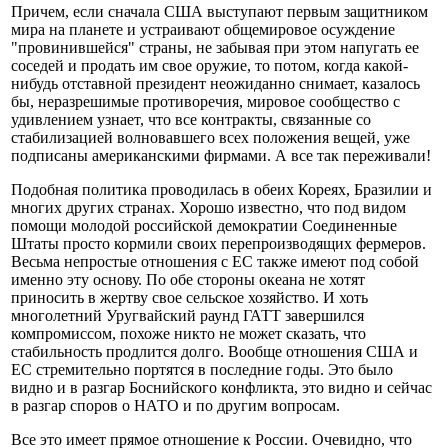
Причем, если сначала США выступают первым защитником
мира на планете и устраивают общемировое осуждение
"провинившейся" страны, не забывая при этом напугать ее
соседей и продать им свое оружие, то потом, когда какой-
нибудь отставной президент неожиданно снимает, казалось
бы, неразрешимые противоречия, мировое сообщество с
удивлением узнает, что все контракты, связанные со
стабилизацией волновавшего всех положения вещей, уже
подписаны американскими фирмами. А все так переживали!
Подобная политика проводилась в обеих Кореях, Бразилии и
многих других странах. Хорошо известно, что под видом
помощи молодой российской демократии Соединенные
Штаты просто кормили своих перепроизводящих фермеров.
Весьма непростые отношения с ЕС также имеют под собой
именно эту основу. По обе стороны океана не хотят
приносить в жертву свое сельское хозяйство. И хоть
многолетний Уругвайский раунд ГАТТ завершился
компромиссом, похоже никто не может сказать, что
стабильность продлится долго. Вообще отношения США и
ЕС стремительно портятся в последние годы. Это было
видно и в разгар Боснийского конфликта, это видно и сейчас
в разгар споров о НАТО и по другим вопросам.
Все это имеет прямое отношение к России. Очевидно, что