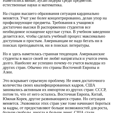
Наметились явные; ayсай-лидеры среди предметов:
естественные науки и математика.
На стадии высшего образования ситуация кардинально
меняется. Учат уже более концентрированно, делан упор на
профилирующие предметы. Требования к учащимся
достаточно высоки В распоряжении студентов все
необходимое оснащение круглые сутки. В учебном заведении
делается все, чтобы сделать учебный процесс максимально
доступным и простым. Американцам не надо бегать ни в
поисках преподавателя, ни в поисках литературы.
Но и здесь наметилась странная тенденция. Американские
студенты в массе своей не любят напрягаться и учатся очень
долго. Наиболее же успешно почему-то учатся выходцы из
других стран. Обычно это страны Восточной Европы и
Азии.
Это вскрывает серьезную проблему. Не имея достаточного
количества своих квалифицированных кадров, США
занимались активным их импортом из других стран: СССР,
потом то, что от него осталось. Восточная Европа, Китай,
Южная Корея, другие развивающиеся страви. Но ситуация
меняется. Эховомихи этих стран уже тоже начинают бороться
за кадры, от предоставляют больше возможностей для роста,
больше свободы, иногда и больше денег. США стали