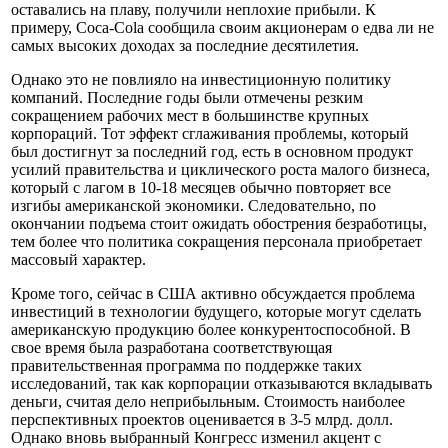
оставались на плаву, получили неплохие прибыли. К
примеру, Coca-Cola сообщила своим акционерам о едва ли не
самых высоких доходах за последние десятилетия.
Однако это не повлияло на инвестиционную политику
компаний. Последние годы были отмечены резким
сокращением рабочих мест в большинстве крупных
корпораций. Тот эффект сглаживания проблемы, который
был достигнут за последний год, есть в основном продукт
усилий правительства и циклического роста малого бизнеса,
который с лагом в 10-18 месяцев обычно повторяет все
изгибы американской экономики. Следовательно, по
окончании подъема стоит ожидать обострения безработицы,
тем более что политика сокращения персонала приобретает
массовый характер.
Кроме того, сейчас в США активно обсуждается проблема
инвестиций в технологии будущего, которые могут сделать
американскую продукцию более конкурентоспособной. В
свое время была разработана соответствующая
правительственная программа по поддержке таких
исследований, так как корпорации отказываются вкладывать
деньги, считая дело неприбыльным. Стоимость наиболее
перспективных проектов оценивается в 3-5 млрд. долл.
Однако вновь выбранный Конгресс изменил акцент с