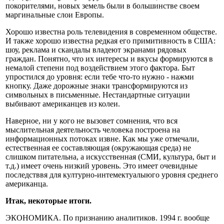
покорителями, новых земель были в большинстве своем
маргинальные слои Европы.
Хорошо известна роль телевидения в современном обществе.
И также хорошо известна редкая его примитивность в США:
шоу, реклама и скандалы владеют экранами рядовых
граждан. Понятно, что их интересы и вкусы формируются в
немалой степени под воздействием этого фактора. Быт
упростился до уровня: если тебе что-то нужно - нажми
кнопку. Даже дорожные знаки трансформируются из
символьных в письменные. Нестандартные ситуации
выбивают американцев из колеи.
Наверное, ни у кого не вызовет сомнения, что вся
мыслительная деятельность человека построена на
информационных потоках извне. Как мы уже отмечали,
естественная ее составляющая (окружающая среда) не
слишком питательна, а искусственная (СМИ, культура, быт и
т.д.) имеет очень низкий уровень. Это имеет очевидные
последстввя для културно-интемектуалыюго уровня среднего
американца.
Итак, некоторые итоги.
ЭКОНОМИКА. По признанию аналитиков. 1994 г. вообще