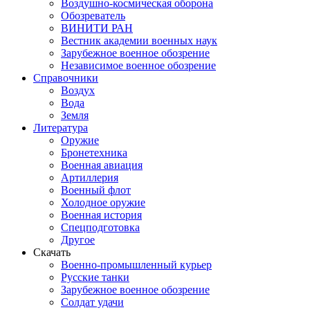
Воздушно-космическая оборона
Обозреватель
ВИНИТИ РАН
Вестник академии военных наук
Зарубежное военное обозрение
Независимое военное обозрение
Справочники
Воздух
Вода
Земля
Литература
Оружие
Бронетехника
Военная авиация
Артиллерия
Военный флот
Холодное оружие
Военная история
Спецподготовка
Другое
Скачать
Военно-промышленный курьер
Русские танки
Зарубежное военное обозрение
Солдат удачи