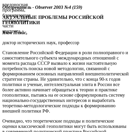
вредоносная
Обозреватель -
Observer
2003 №
4
(159)
программа,
блокирующая
АКТУАЛЬНЫЕ ПРОБЛЕМЫ РОССИЙСКОЙ
отображение
ГЕОПОЛИТИКИ
части
контента.
Яков Пляйс,
доктор исторических наук, профессор
Становление Российской Федерации в роли полноправного и
самостоятельного субъекта международных отношений с
момента распада СССР вызвало к жизни настоятельную
потребность поиска новой методологии, связанной с
формированием основных направлений внешнеполитической
стратегии страны. Не удивительно, что с конца 90-х годов
политики и ученые, интеллектуальная элита в России все
более активно начинает обращаться к теории и практике
геополитики, пытаясь на ее основе сформулировать систему
национально-государственных интересов и выработать
теоретико-методологические подходы к формированию
внешней политики РФ.
Очевидно, что теоретические подходы и политические
оценки классической геополитики могут быть использованы
в современной политической практике Российской