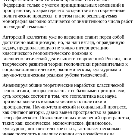
Федерации только с учетом принципиальных изменений в
пространстве, в характере его воздействия на современные
политические процессы, и в этом плане рецензируемая
монография выгодно отличается от значительного числа работ
по сходной тематике.
Авторский коллектив уже во введении ставит перед собой
достаточно амбициозную, но, на наш взгляд, оправданную
задачу, предполагающую не только интерпретацию
классического геополитического подхода к
внешнеполитической деятельности современной России, но и
творческого развития теории геополитики применительно к
социально-политическим, экономическим, культурным и
научно-техническим реалиям рубежа тысячелетий.
Анализируя общие теоретические наработки классической
геополитики, авторы согласны с ее базовыми принципами,
суть которых состоит в том, что геополитика как наука
призвана выявить взаимозависимость политики и
пространства. Научно-технический и социальный прогресс,
как считают авторы, давно вывел пространство за рамки
географического. Появление новых измерений пространства,
таких как: космическое, экономическое, финансовое,
культурное, лингвистическое и т.п., заставляет несколько
иначе подходить к анализу оценки его воздействия на