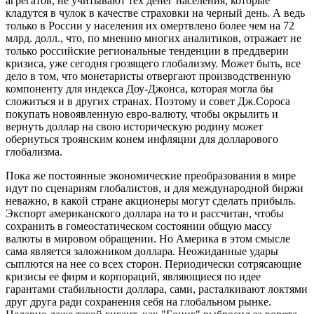
агрегатов, не учитывают тех денег населения, которые
кладутся в чулок в качестве страховки на черный день. А ведь
только в России у населения их омертвлено более чем на 72
млрд. долл., что, по мнению многих аналитиков, отражает не
только российские региональные тенденции в преддверии
кризиса, уже сегодня грозящего глобализму. Может быть, все
дело в том, что монетаристы отвергают производственную
компоненту для индекса Доу-Джонса, которая могла бы
сложиться и в других странах. Поэтому и совет Дж.Сороса
покупать новоявленную евро-валюту, чтобы окрылить и
вернуть доллар на свою историческую родину может
обернуться троянским конем инфляции для долларового
глобализма.
Пока же постоянные экономические преобразования в мире
идут по сценариям глобалистов, и для международной биржи
неважно, в какой стране акционеры могут сделать прибыль.
Экспорт американского доллара на то и рассчитан, чтобы
сохранить в гомеостатическом состоянии общую массу
валюты в мировом обращении. Но Америка в этом смысле
сама является заложником доллара. Неожиданные удары
сыплются на нее со всех сторон. Периодически сотрясающие
кризисы ее фирм и корпораций, являющиеся по идее
гарантами стабильности доллара, сами, расталкивают локтями
друг друга ради сохранения себя на глобальном рынке.