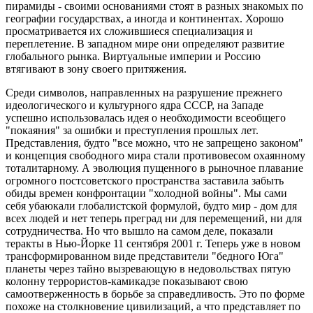
пирамиды - своими основаниями стоят в разных знакомых по
географии государствах, а иногда и континентах. Хорошо
просматривается их сложившиеся специализация и
переплетение. В западном мире они определяют развитие
глобального рынка. Виртуальные империи и Россию
втягивают в зону своего притяжения.
Среди символов, направленных на разрушение прежнего
идеологического и культурного ядра СССР, на Западе
успешно использовалась идея о необходимости всеобщего
"покаяния" за ошибки и преступления прошлых лет.
Представления, будто "все можно, что не запрещено законом"
и концепция свободного мира стали противовесом охаянному
тоталитарному. А эволюция пущенного в рыночное плавание
огромного постсоветского пространства заставила забыть
обиды времен конфронтации "холодной войны". Мы сами
себя убаюкали глобалистской формулой, будто мир - дом для
всех людей и нет теперь преград ни для перемещений, ни для
сотрудничества. Но что вышло на самом деле, показали
теракты в Нью-Йорке 11 сентября 2001 г. Теперь уже в новом
трансформированном виде представители "бедного Юга"
планеты через тайно вызревающую в недовольствах пятую
колонну террористов-камикадзе показывают свою
самоотверженность в борьбе за справедливость. Это по форме
похоже на столкновение цивилизаций, а что представляет по