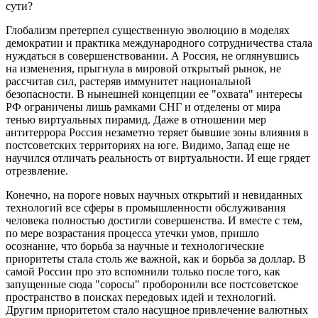
сути?
Глобализм претерпел существенную эволюцию в моделях
демократии и практика международного сотрудничества стала
нуждаться в совершенствовании. А Россия, не оглянувшись
на изменения, прыгнула в мировой открытый рынок, не
рассчитав сил, растеряв иммунитет национальной
безопасности. В нынешней концепции ее "охвата" интересы
РФ ограничены лишь рамками СНГ и отделены от мира
тенью виртуальных пирамид. Даже в отношении мер
антитеррора Россия незаметно теряет бывшие зоны влияния в
постсоветских территориях на юге. Видимо, Запад еще не
научился отличать реальность от виртуальности. И еще грядет
отрезвление.
Конечно, на пороге новых научных открытий и невиданных
технологий все сферы в промышленности обслуживания
человека полностью достигли совершенства. И вместе с тем,
по мере возрастания процесса утечки умов, пришло
осознание, что борьба за научные и технологические
приоритеты стала столь же важной, как и борьба за доллар. В
самой России про это вспомнили только после того, как
запущенные сюда "соросы" проборонили все постсоветское
пространство в поисках передовых идей и технологий.
Другим приоритетом стало насущное привлечение валютных