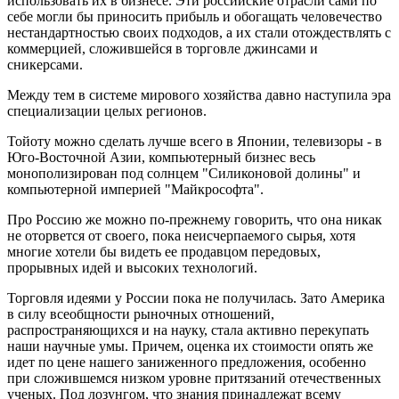
использовать их в бизнесе. Эти российские отрасли сами по
себе могли бы приносить прибыль и обогащать человечество
нестандартностью своих подходов, а их стали отождествлять с
коммерцией, сложившейся в торговле джинсами и
сникерсами.
Между тем в системе мирового хозяйства давно наступила эра
специализации целых регионов.
Тойоту можно сделать лучше всего в Японии, телевизоры - в
Юго-Восточной Азии, компьютерный бизнес весь
монополизирован под солнцем "Силиконовой долины" и
компьютерной империей "Майкрософта".
Про Россию же можно по-прежнему говорить, что она никак
не оторвется от своего, пока неисчерпаемого сырья, хотя
многие хотели бы видеть ее продавцом передовых,
прорывных идей и высоких технологий.
Торговля идеями у России пока не получилась. Зато Америка
в силу всеобщности рыночных отношений,
распространяющихся и на науку, стала активно перекупать
наши научные умы. Причем, оценка их стоимости опять же
идет по цене нашего заниженного предложения, особенно
при сложившемся низком уровне притязаний отечественных
ученых. Под лозунгом, что знания принадлежат всему