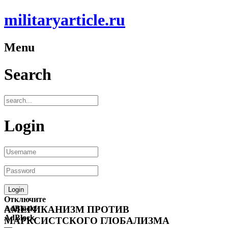
militaryarticle.ru
Menu
Search
Login
Отключите
AdBlock!
АМЕРИКАНИЗМ ПРОТИВ
AdBlock
МАРКСИСТСКОГО ГЛОБАЛИЗМА
—