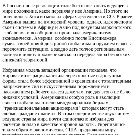
В России после революции тоже был шанс занять ведущее в
мире положение, какое переняла у нее Америка. Но этого не
получилось. Хотя во многих сферах деятельности СССР ранее
Америки вышел на имперский уровень, однако, идея экспорта
своей системы в Африку и Азию под лозунгом марксистского
глобализма и всеобщности проиграла американизму
экономически. Америка, особенно после Киссинджера,
сумела своей новой доктриной глобализма и оружием и здесь
переломить ситуацию, а заодно дать толчок региональным
войнам в пользу проамериканского передела мира без всяких
аннексий территорий.
Избранная модель западной организации показала, что
мировая интеграция капитала через простые и доступные
формы стала более эффективной в сравнении с тоталитарным
напряжением сил и искусственным порождением и
насаждением рабочего класса даже там, где для этого не было
никаких условий. Американцы особую роль в эволюции
своего глобализма отвели международным биржам,
"транснациональными акционерами" которых могут стать
любые граждане планеты. В этом соперничестве двух систем
ведущие страны мира почти единогласно избрали для
расчетов доллар в качестве мировой валюты. Укрепившись
таким образом экономически, США предложили миру