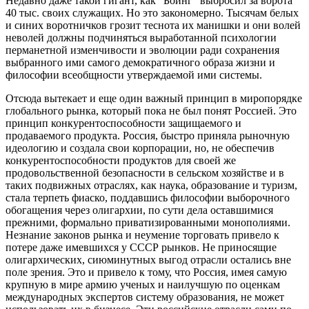
Недавно даже такой гигант, как "Боинг" выбросил за ворота
40 тыс. своих служащих. Но это закономерно. Тысячам белых
и синих воротничков грозит теснота их манишки и они волей
неволей должны подчиняться выработанной психологии
перманетной изменчивости и эволюции ради сохранения
выбранного ими самого демократичного образа жизни и
философии всеобщности утверждаемой ими системы.
Отсюда вытекает и еще один важный принцип в миропорядке
глобального рынка, который пока не был понят Россией. Это
принцип конкурентоспособности защищаемого и
продаваемого продукта. Россия, быстро приняла рыночную
идеологию и создала свои корпорации, но, не обеспечив
конкурентоспособности продуктов для своей же
продовольственной безопасности в сельском хозяйстве и в
таких подвижных отраслях, как наука, образование и туризм,
стала терпеть фиаско, поддавшись философии выборочного
обогащения через олигархии, по сути дела оставшимися
прежними, формально приватизированными монополиями.
Незнание законов рынка и неумение торговать привело к
потере даже имевшихся у СССР рынков. Не приносящие
олигархических, сиюминутных выгод отрасли остались вне
поле зрения. Это и привело к тому, что Россия, имея самую
крупную в мире армию ученых и наилучшую по оценкам
международных экспертов систему образования, не может