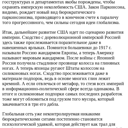
госструктурах и департаментах якобы порождены, чтобы
охранять имперскую неколебимость США. Закон Паркинсона,
видимо, рождает новый вид бюрократического
паркинсонизма, приводящего в конечном счете к параличу
того прогрессивного, чем сильны сегодня идеи глобализма.
Итак, дальнейшее развитие США идет по сценарию развития
империи. Сходство с дореволюционной имперской Россией
здесь также прослеживается поразительное даже в
навешенных ярлыках. Помнится большевики до 1917 г.
называли Россию жандармом Европы, а теперь Америку
называют мировым жандармом. После войны с Японией
Россия получила стыдливое прозвище колосса на глиняных
ногах. А теперь японцы ругают Штаты колоссом на
силиконовых ногах. Сходство прослеживается даже в
материале подпорок, ведь в основе многих глин лежит
кремний. А если отвлечься от метафор, то стезя всех империй
в информационно-политической сфере всегда одинакова. В
итоге и силиконовые подпорки самых последних разработок
тоже могут обломиться под грузом того мусора, который
закачивается в три его дабла.
Глобальная сеть уже неконтролируемая никакими
бюрократическими ситами постепенно становится
психологической удавкой, которая действует как трал для