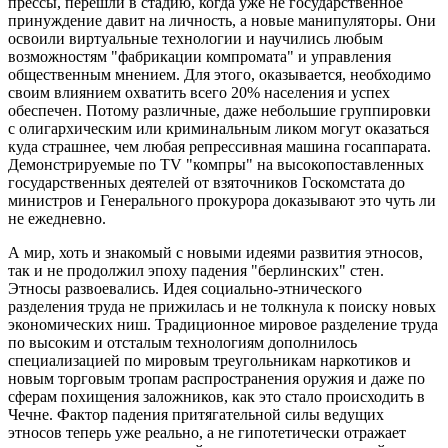
прессы, перешли в стадию, когда уже не государственное
принуждение давит на личность, а новые манипуляторы. Они
освоили виртуальные технологии и научились любым
возможностям "фабрикации компромата" и управления
общественным мнением. Для этого, оказывается, необходимо
своим влиянием охватить всего 20% населения и успех
обеспечен. Потому различные, даже небольшие группировки
с олигархическим или криминальным ликом могут оказаться
куда страшнее, чем любая репрессивная машина госаппарата.
Демонстрируемые по ТV "компры" на высокопоставленных
государственных деятелей от взяточников Госкомстата до
министров и Генерального прокурора доказывают это чуть ли
не ежедневно.
А мир, хоть и знакомый с новыми идеями развития этносов,
так и не продолжил эпоху падения "берлинских" стен.
Этносы развоевались. Идея социально-этнического
разделения труда не прижилась и не толкнула к поиску новых
экономических ниш. Традиционное мировое разделение труда
по высоким и отсталым технологиям дополнилось
специализацией по мировым треугольникам наркотиков и
новым торговым тропам распространения оружия и даже по
сферам похищения заложников, как это стало происходить в
Чечне. Фактор падения притягательной силы ведущих
этносов теперь уже реально, а не гипотетически отражает