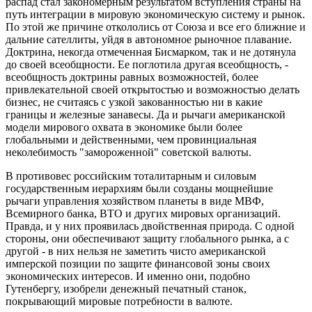
распад стал закономерным результатом вступления страны на
путь интеграции в мировую экономическую систему и рынок.
По этой же причине откололись от Союза и все его ближние и
дальние сателлиты, уйдя в автономное рыночное плавание.
Доктрина, некогда отмеченная Бисмарком, так и не дотянула
до своей всеобщности. Ее поглотила другая всеобщность, -
всеобщность доктрины равных возможностей, более
привлекательной своей открытостью и возможностью делать
бизнес, не считаясь с узкой закованностью ни в какие
границы и железные занавесы. Да и рычаги американской
модели мирового охвата в экономике были более
глобальными и действенными, чем провинциальная
неколебимость "замороженной" советской валюты.
В противовес российским тоталитарным и силовым
государственным иерархиям были созданы мощнейшие
рычаги управления хозяйством планеты в виде МВФ,
Всемирного банка, ВТО и других мировых организаций.
Правда, и у них проявилась двойственная природа. С одной
стороны, они обеспечивают защиту глобального рынка, а с
другой - в них нельзя не заметить чисто американской
имперской позиции по защите финансовой зоны своих
экономических интересов. И именно они, подобно
Гутенбергу, изобрели денежный печатный станок,
покрывающий мировые потребности в валюте.