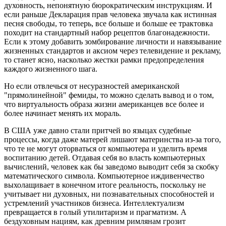
духовность, непонятную бюрократическим инструкциям. И
если раньше Декларация прав человека звучала как истинная
песня свободы, то теперь, все больше и больше ее трактовка
походит на стандартный набор рецептов благонадежности.
Если к этому добавить зомбирование личности и навязывание
жизненных стандартов и аксиом через телевидение и рекламу,
то станет ясно, насколько жестки рамки предопределения
каждого жизненного шага.
Но если отвлечься от несуразностей американской
"прямолинейной" фемиды, то можно сделать вывод и о том,
что виртуальность образа жизни американцев все более и
более начинает менять их мораль.
В США уже давно стали притчей во языцах судебные
процессы, когда даже матерей лишают материнства из-за того,
что те не могут оторваться от компьютера и уделить время
воспитанию детей. Отдавая себя во власть компьютерных
вычислений, человек как бы заведомо выводит себя за скобку
математического символа. Компьютерное иждивенчество
выхолащивает в конечном итоге реальность, поскольку не
учитывает ни духовных, ни познавательных способностей и
устремлений участников бизнеса. Интеллектуализм
превращается в голый утилитаризм и прагматизм. А
бездуховным нациям, как древним римлянам грозит