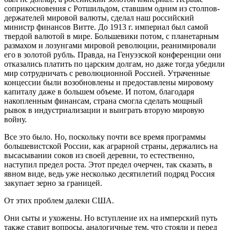
соприкосновения с Ротшильдом, ставшим одним из столпов-
держателей мировой валюты, сделал наш российский
министр финансов Витте. До 1913 г. империал был самой
твердой валютой в мире. Большевики потом, с планетарным
размахом и лозунгами мировой революции, реанимировали
его в золотой рубль. Правда, на Генуэзской конференции они
отказались платить по царским долгам, но даже тогда убедили
мир сотрудничать с революционной Россией. Утраченные
концессии были возобновлены и предоставлены мировому
капиталу даже в большем объеме. И потом, благодаря
накопленным финансам, страна смогла сделать мощный
рывок в индустриализации и выиграть вторую мировую
войну.
Все это было. Но, поскольку почти все время программы
большевистской России, как аграрной страны, держались на
высасывании соков из своей деревни, то естественно,
наступил предел роста. Этот предел очерчен, так сказать, в
явном виде, ведь уже несколько десятилетий подряд Россия
закупает зерно за границей.
От этих проблем далеки США.
Они сыты и ухожены. Но вступление их на имперский путь
также ставит вопросы, аналогичные тем, что стояли и перед