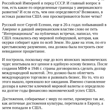
Российской Империей и перед СССР. И главный вопрос в
том, есть какие-то определенные границы у американского
развития? И если есть, чем они определяются? Возможно, в
истоках развития США они просматриваются более четко?
Русский поэт Сергей Есенин, еще в 20-х годах побывавший в
Америке и давший американским властям слово не петь
"Интернационала" на публичных встречах, написал, что
США показались ему мировой побирушкой, которая, как
окурки собирает идеи по всей Земле. Но даже на этом, по его
крестьянскому разумению, она должна была построить свое
невиданное процветание.
И построила, поскольку еще до всех японских экономических
чудес впитывала все ценное в идейную основу бизнеса. После
создания МВФ в 1946 г. страны договорились сделать доллар
международной валютой. Это должно было облегчить
международную торговлю и развивать бизнес. Но то, что из
этого вышло, превзошло все ожидания. Именно становление
доллара в качестве ключевой мировой валюты и определило
на долгие годы финансово-экономический успех США.
Достижения, собираемые с миру по нитке, примерно так же,
как античные достижения культуры, перетекали в Европу, а
затем попадали в США.