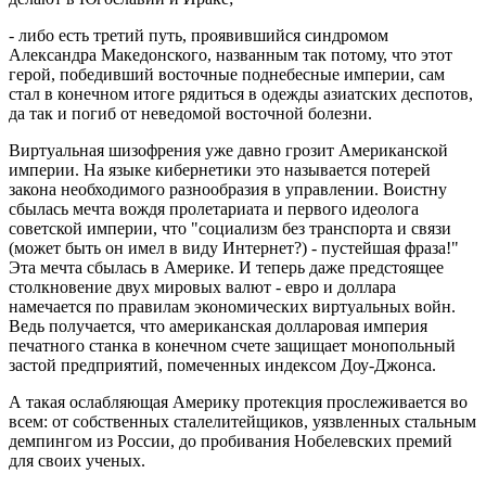
- либо есть третий путь, проявившийся синдромом
Александра Македонского, названным так потому, что этот
герой, победивший восточные поднебесные империи, сам
стал в конечном итоге рядиться в одежды азиатских деспотов,
да так и погиб от неведомой восточной болезни.
Виртуальная шизофрения уже давно грозит Американской
империи. На языке кибернетики это называется потерей
закона необходимого разнообразия в управлении. Воистну
сбылась мечта вождя пролетариата и первого идеолога
советской империи, что "социализм без транспорта и связи
(может быть он имел в виду Интернет?) - пустейшая фраза!"
Эта мечта сбылась в Америке. И теперь даже предстоящее
столкновение двух мировых валют - евро и доллара
намечается по правилам экономических виртуальных войн.
Ведь получается, что американская долларовая империя
печатного станка в конечном счете защищает монопольный
застой предприятий, помеченных индексом Доу-Джонса.
А такая ослабляющая Америку протекция прослеживается во
всем: от собственных сталелитейщиков, уязвленных стальным
демпингом из России, до пробивания Нобелевских премий
для своих ученых.