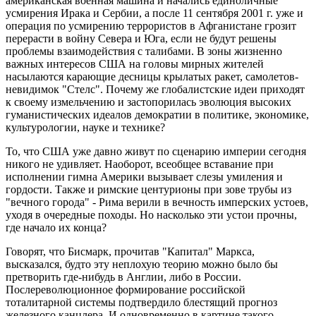
американская военная машина и начались единоличные
усмирения Ирака и Сербии, а после 11 сентября 2001 г. уже и
операция по усмирению террористов в Афганистане грозит
перерасти в войну Севера и Юга, если не будут решены
проблемы взаимодействия с талибами. В зоны жизненно
важных интересов США на головы мирных жителей
насылаются карающие десницы крылатых ракет, самолетов-
невидимок "Стелс". Почему же глобалистские идеи приходят
к своему измельчению и застопорилась эволюция высоких
гуманистических идеалов демократии в политике, экономике,
культурологии, науке и технике?
То, что США уже давно живут по сценарию империи сегодня
никого не удивляет. Наоборот, всеобщее вставание при
исполнении гимна Америки вызывает слезы умиления и
гордости. Также и римские центурионы при зове трубы из
"вечного города" - Рима верили в вечность имперских устоев,
уходя в очередные походы. Но насколько эти устои прочны,
где начало их конца?
Говорят, что Бисмарк, прочитав "Капитал" Маркса,
высказался, будто эту неплохую теорию можно было бы
претворить где-нибудь в Англии, либо в России.
Послереволюционное формирование российской
тоталитарной системы подтвердило блестящий прогноз
железного канцлера. И одновременно в картине такого,