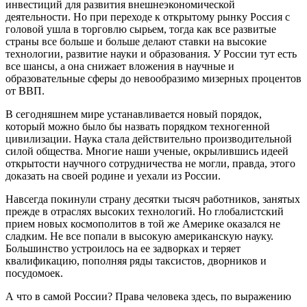
инвестиций для развития внешнеэкономической
деятельности. Но при переходе к открытому рынку Россия с
головой ушла в торговлю сырьем, тогда как все развитые
страны все больше и больше делают ставки на высокие
технологии, развитие науки и образования. У России тут есть
все шансы, а она снижает вложения в научные и
образовательные сферы до невообразимо мизерных процентов
от ВВП.
В сегодняшнем мире устанавливается новый порядок,
который можно было бы назвать порядком техногенной
цивилизации. Наука стала действительно производительной
силой общества. Многие наши ученые, окрылившись идеей
открытости научного сотрудничества не могли, правда, этого
доказать на своей родине и уехали из России.
Навсегда покинули страну десятки тысяч работников, занятых
прежде в отраслях высоких технологий. Но глобалистский
прием новых космополитов в той же Америке оказался не
сладким. Не все попали в высокую американскую науку.
Большинство устроилось на ее задворках и теряет
квалификацию, пополняя ряды таксистов, дворников и
посудомоек.
А что в самой России? Права человека здесь, по выражению