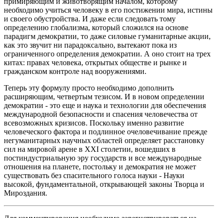
примиряющим и животворящим началом, которому
необходимо учиться человеку в его постижении мира, истины
и своего обустройства. И даже если следовать тому
определению глобализма, который сложился на основе
парадигм демократии, то даже силовые гуманитарные акции,
как это звучит ни парадоксально, вытекают пока из
ограниченного определения демократии. А оно стоит на трех
китах: правах человека, открытых обществе и рынке и
гражданском контроле над вооружениями.
Теперь эту формулу просто необходимо дополнить
расширяющим, четвертым тезисом. И в новом определении
демократии - это еще и наука и технологии для обеспечения
международной безопасности и спасения человечества от
всевозможных кризисов. Поскольку именно развитие
человеческого фактора и подлинное очеловечивание прежде
негуманитарных научных областей определяет расстановку
сил на мировой арене в ХХI столетии, вошедших в
постиндустриальную эру государств и все международные
отношения на планете, постольку и демократия не может
существовать без спасительного голоса науки - Науки
высокой, фундаментальной, открывающей законы Творца и
Мироздания.