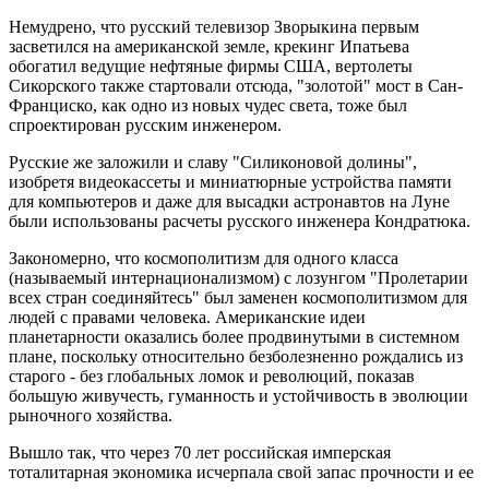
Немудрено, что русский телевизор Зворыкина первым
засветился на американской земле, крекинг Ипатьева
обогатил ведущие нефтяные фирмы США, вертолеты
Сикорского также стартовали отсюда, "золотой" мост в Сан-
Франциско, как одно из новых чудес света, тоже был
спроектирован русским инженером.
Русские же заложили и славу "Силиконовой долины",
изобретя видеокассеты и миниатюрные устройства памяти
для компьютеров и даже для высадки астронавтов на Луне
были использованы расчеты русского инженера Кондратюка.
Закономерно, что космополитизм для одного класса
(называемый интернационализмом) с лозунгом "Пролетарии
всех стран соединяйтесь" был заменен космополитизмом для
людей с правами человека. Американские идеи
планетарности оказались более продвинутыми в системном
плане, поскольку относительно безболезненно рождались из
старого - без глобальных ломок и революций, показав
большую живучесть, гуманность и устойчивость в эволюции
рыночного хозяйства.
Вышло так, что через 70 лет российская имперская
тоталитарная экономика исчерпала свой запас прочности и ее