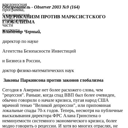
вредоносная
Обозреватель -
Observer
2003 №9 (164)
программа,
блокирующая
АМЕРИКАНИЗМ
ПРОТИВ МАРКСИСТСКОГО
отображение
ГЛОБАЛИЗМА
части
контента.
Владимир Черный,
директор по науке
Агентства Безопасности Инвестиций
и Бизнеса в России,
доктор физико-математических наук
Законы Паркинсона против законов глобализма
Сегодня в Америке нет более расхожего слова, чем
"рецессия". Раньше, когда спад ВВП был более очевиден,
обычно говорили о начале кризиса, пугая народ США
мрачной тенью "Великой депрессии", или припоминая
локальные спады 70-х годов. Теперь, несмотря на публичные
высказывания директора ФРС Алана Гринспена о
неминуемости системного экономического кризиса, более
модно говорить о рецессии. И хотя во многих отраслях, не