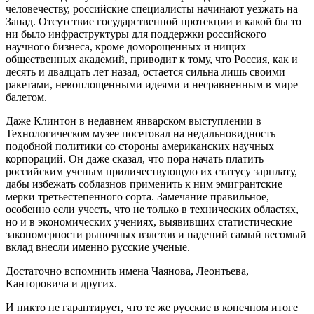
человечеству, российские специалисты начинают уезжать на
Запад. Отсутствие государственной протекции и какой бы то
ни было инфраструктуры для поддержки российского
научного бизнеса, кроме доморощенных и нищих
общественных академий, приводит к тому, что Россия, как и
десять и двадцать лет назад, остается сильна лишь своими
ракетами, невоплощенными идеями и несравненным в мире
балетом.
Даже Клинтон в недавнем январском выступлении в
Технологическом музее посетовал на недальновидность
подобной политики со стороны американских научных
корпораций. Он даже сказал, что пора начать платить
российским ученым приличествующую их статусу зарплату,
дабы избежать соблазнов применить к ним эмигрантские
мерки третьестепенного сорта. Замечание правильное,
особенно если учесть, что не только в технических областях,
но и в экономических учениях, выявивших статистические
закономерности рыночных взлетов и падений самый весомый
вклад внесли именно русские ученые.
Достаточно вспомнить имена Чаянова, Леонтьева,
Канторовича и других.
И никто не гарантирует, что те же русские в конечном итоге