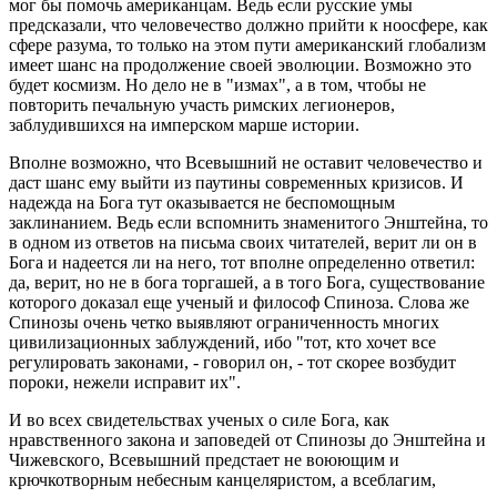
мог бы помочь американцам. Ведь если русские умы
предсказали, что человечество должно прийти к ноосфере, как
сфере разума, то только на этом пути американский глобализм
имеет шанс на продолжение своей эволюции. Возможно это
будет космизм. Но дело не в "измах", а в том, чтобы не
повторить печальную участь римских легионеров,
заблудившихся на имперском марше истории.
Вполне возможно, что Всевышний не оставит человечество и
даст шанс ему выйти из паутины современных кризисов. И
надежда на Бога тут оказывается не беспомощным
заклинанием. Ведь если вспомнить знаменитого Энштейна, то
в одном из ответов на письма своих читателей, верит ли он в
Бога и надеется ли на него, тот вполне определенно ответил:
да, верит, но не в бога торгашей, а в того Бога, существование
которого доказал еще ученый и философ Спиноза. Слова же
Спинозы очень четко выявляют ограниченность многих
цивилизационных заблуждений, ибо "тот, кто хочет все
регулировать законами, - говорил он, - тот скорее возбудит
пороки, нежели исправит их".
И во всех свидетельствах ученых о силе Бога, как
нравственного закона и заповедей от Спинозы до Энштейна и
Чижевского, Всевышний предстает не воюющим и
крючкотворным небесным канцеляристом, а всеблагим,