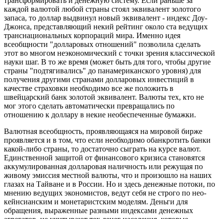
трансформировать и денежную систему. Если раньше за
каждой валютой любой страны стоял эквивалент золотого
запаса, то доллар выдвинул новый эквивалент - индекс Доу-
Джонса, представляющий некий рейтинг около ста ведущих
транснациональных корпораций мира. Именно идея
всеобщности "долларовых отношений" позволила сделать
этот во многом неэкономический с точки зрения классической
науки шаг. В то же время (может быть для того, чтобы другие
страны "подтягивались" до панамериканского уровня) для
получения другими странами долларовых инвестиций в
качестве страховки необходимо все же положить в
швейцарский банк золотой эквивалент. Валюты тех, кто не
мог этого сделать автоматически превращались по
отношению к доллару в некие необеспеченные бумажки.
Валютная всеобщность, проявляющаяся на мировой бирже
проявляется и в том, что если необходимо обанкротить банки
какой-либо страны, то достаточно сыграть на курсе валют.
Единственной защитой от финансового кризиса становятся
аккумулированная долларовая наличность или режущая по
живому эмиссия местной валюты, что и произошло на наших
глазах на Тайване и в России. Но и здесь денежные потоки, по
мнению ведущих экономистов, ведут себя не строго по нео-
кейнсианским и монетаристским моделям. Деньги для
обращения, выраженные разными индексами денежных