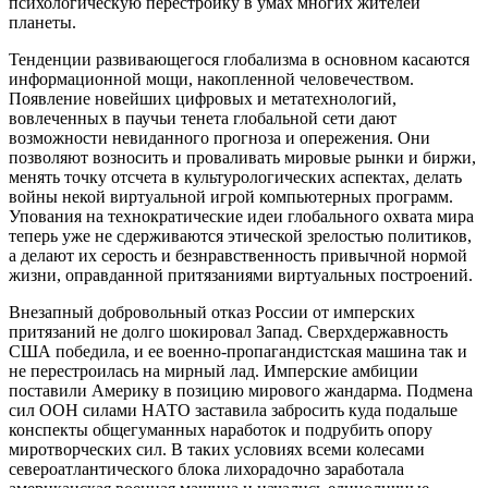
психологическую перестройку в умах многих жителей
планеты.
Тенденции развивающегося глобализма в основном касаются
информационной мощи, накопленной человечеством.
Появление новейших цифровых и метатехнологий,
вовлеченных в паучьи тенета глобальной сети дают
возможности невиданного прогноза и опережения. Они
позволяют возносить и проваливать мировые рынки и биржи,
менять точку отсчета в культурологических аспектах, делать
войны некой виртуальной игрой компьютерных программ.
Упования на технократические идеи глобального охвата мира
теперь уже не сдерживаются этической зрелостью политиков,
а делают их серость и безнравственность привычной нормой
жизни, оправданной притязаниями виртуальных построений.
Внезапный добровольный отказ России от имперских
притязаний не долго шокировал Запад. Сверхдержавность
США победила, и ее военно-пропагандистская машина так и
не перестроилась на мирный лад. Имперские амбиции
поставили Америку в позицию мирового жандарма. Подмена
сил ООН силами НАТО заставила забросить куда подальше
конспекты общегуманных наработок и подрубить опору
миротворческих сил. В таких условиях всеми колесами
североатлантического блока лихорадочно заработала