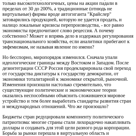
только высокотехнологичных, цены на акции падали в
пределах от 30 до 200%, а традиционные (отнюдь не
виртуальные) фирмы вроде автогиганта "Крайслер"
затоварились продукцией, которую не удается продать, и
налицо локальные кризисы перепроизводства, - все равно
экономисты предпочитают слово рецессия. А почему
собственно? Может и впрямь дело в издержках регулирования
транснационального хозяйства, если аналитики прибегают к
эвфемизмам, не называя явление по имени?
Но бесспорно, миропорядок изменился. Сначала упали
идеологические границы между Востоком и Западом. После
дезинтеграции СССР Россия продекларировала свой переход
от государства диктатуры к государству демократии, от
экономики тоталитарной к экономике открытой, рыночной.
Изменения произошли настолько стремительно, что
существующие политические и экономические теории
оказались неспособными объяснить сложившееся мировое
устройство и тем более выработать стандарты развития стран
и международных отношений. Что же произошло?
Бюджеты стран редуцировали компоненту политического
патриотизма: многие страны стали лихорадочно накапливать
доллары и создавать для этой цели разного рода корпорации.
Борьба за рынки перешла в виртуальную область и