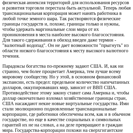
физическая аннексия территорий для использования ресурсов
и развития торговли перестала быть актуальной. Теперь любая
транснациональная корпорация может нанять работника в
любой точке земного шара. Так растворяются физические
границы государств и, похоже, границы только и нужны,
чтобы удержать маргинальные слои мира от их
проникновения в места наиболее высокого благосостояния.
Для такого сдерживания в обиход введен даже термин -
"валютный водопад". Он не дает возможности "прыгнуть" из
области низкого благосостояния к месту высокого валютного
течения.
Парадоксы богатства по-прежнему задают США. И, как ни
странно, чем более процветает Америка, тем лучше всему
мировому сообществу. Но у этой, в основном финансовой
экспансии, есть предел: предельное количество напечатанных
долларов, оккупировавших мир, зависит от ВВП США.
Противодействие этому закону ставит сама Америка и, чтобы
доллар окончательно взломал хозяйственные границы стран,
США насаждают некие новые виртуальные государства. Ими
стали эволюционно подновленные транснациональные
корпорации, где работники обеспечены всем, как и в обычном
государстве, но еще в качестве социальных и символьных
гарантий их не на словах, а на деле превращают в граждан
мира. Государства-корпорации похожи на сверхгигантские