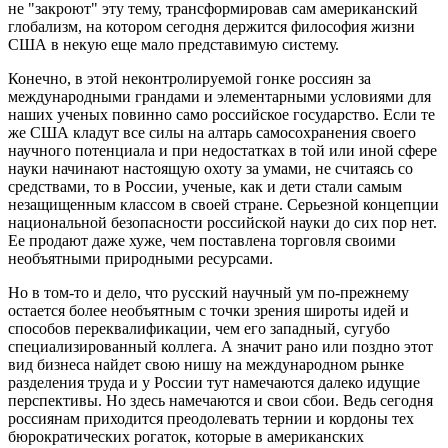
не "закроют" эту тему, трансформировав сам американский
глобализм, на котором сегодня держится философия жизни
США в некую еще мало представимую систему.
Конечно, в этой неконтролируемой гонке россиян за
международными грандами и элементарными условиями для
наших ученых повинно само российское государство. Если те
же США кладут все силы на алтарь самосохранения своего
научного потенциала и при недостатках в той или иной сфере
науки начинают настоящую охоту за умами, не считаясь со
средствами, то в России, ученые, как и дети стали самым
незащищенным классом в своей стране. Серьезной концепции
национальной безопасности российской науки до сих пор нет.
Ее продают даже хуже, чем поставлена торговля своими
необъятными природными ресурсами.
Но в том-то и дело, что русский научный ум по-прежнему
остается более необъятным с точки зрения широты идей и
способов переквалификации, чем его западный, сугубо
специализированный коллега. А значит рано или поздно этот
вид бизнеса найдет свою нишу на международном рынке
разделения труда и у России тут намечаются далеко идущие
перспективы. Но здесь намечаются и свои сбои. Ведь сегодня
россиянам приходится преодолевать тернии и кордоны тех
бюрократических рогаток, которые в американских