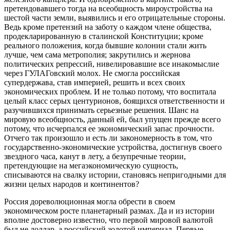
претендовавшего тогда на всеобщность мироустройства на
шестой части земли, выявились и его отрицательные стороны.
Ведь кроме претензий на заботу о каждом члене общества,
продекларированную в сталинской Конституции; кроме
реального положения, когда бывшие колонии стали жить
лучше, чем сама метрополия; закрутились и жернова
политических репрессий, нивелировавшие все инакомыслие
через ГУЛАГовский молох. Не смогла российская
супердержава, став империей, решить и всех своих
экономических проблем. И не только потому, что воспитала
целый класс серых центурионов, боящихся ответственности и
разучившихся принимать серьезные решения. Шанс на
мировую всеобщность, данный ей, был упущен прежде всего
потому, что исчерпался ее экономический запас прочности.
Отчего так произошло и есть ли закономерность в том, что
государственно-экономические устройства, достигнув своего
звездного часа, канут в лету, а безупречные теории,
претендующие на мегаэкономическую сущность,
списываются на свалку истории, становясь непригодными для
жизни целых народов и континентов?
Россия дореволюционная могла обрести в своем
экономическом росте планетарный размах. Да и из истории
вполне достоверно известно, что первой мировой валютой
был не доллар, а российский золотой империал. Первые