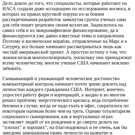
Дело дошло до того, что специалисты, которые работают на
НАСА создали даже ассоциацию по исследованию космоса, в
которых на правах круговой поруки из-за боязни
рассекречивания разработок замкнутая группа ученых сама
для себя пишет рецензии своим коллегам. Зациклилось на
самих себя и их микромафиозное финансирование, да и
финансируются уже давно известные темы и направления.
Поэтому и космические корабли, отправленные на Марс и к
Сатурну, все больше начинают рассматриваться лишь как
чистый американский проект. А простую истину о том, что
знания нельзя монополизировать, поскольку они принадлежат
всему человечеству, многие ученые США начинают вежливо
забывать.
Сковывающий и унижающий человеческое достоинство
компьютерный контроль начинает почти зримо довлеть над
личностью каждого гражданина США. Интернет, конечно,
упростил работу фирм и корпораций, а заодно и во многом
решил проблему энергетического кризиса, ведь потребление
бензина в случае, когда не надо ехать в офис, сократилось по
некоторым оценкам более чем на треть. Однако тоталитаризм
социального сканирования, как в виртуальных играх
заставляет людей от их рождения и до смерти делить на
"плохих" и хороших", на благонадежных и не очень, как бы
заведомо замораживая право личности на развитие и