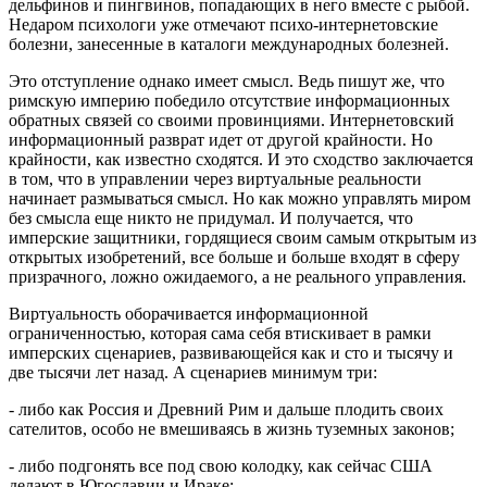
дельфинов и пингвинов, попадающих в него вместе с рыбой.
Недаром психологи уже отмечают психо-интернетовские
болезни, занесенные в каталоги международных болезней.
Это отступление однако имеет смысл. Ведь пишут же, что
римскую империю победило отсутствие информационных
обратных связей со своими провинциями. Интернетовский
информационный разврат идет от другой крайности. Но
крайности, как известно сходятся. И это сходство заключается
в том, что в управлении через виртуальные реальности
начинает размываться смысл. Но как можно управлять миром
без смысла еще никто не придумал. И получается, что
имперские защитники, гордящиеся своим самым открытым из
открытых изобретений, все больше и больше входят в сферу
призрачного, ложно ожидаемого, а не реального управления.
Виртуальность оборачивается информационной
ограниченностью, которая сама себя втискивает в рамки
имперских сценариев, развивающейся как и сто и тысячу и
две тысячи лет назад. А сценариев минимум три:
- либо как Россия и Древний Рим и дальше плодить своих
сателитов, особо не вмешиваясь в жизнь туземных законов;
- либо подгонять все под свою колодку, как сейчас США
делают в Югославии и Ираке;