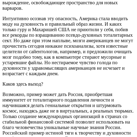
вырождение, освобождающее пространство для новых
варваров.
Интуитивно осознав эту опасность, Америка стала вводить
моду на духовность и правильный образ жизни. И каких
только гуру и Махаришей США не приютили у себя, побив
все рекорды по взращиванию псевдо-духовных тоталитарных
сект. Но даже при этом наплыве, мозги американцев не могут
прочистить сегодня никакие психоанализы, хотя известные
целители от сайентологов, например, и предложили очищать
мозг подобно тому, как в компьютере стирают мусорные и
устаревшие файлы. Но нестираемое чувство голода по
духовности у здравомыслящих американцев не исчезает и
возрастает с каждым днем.
Каков здесь выход?
Возможно, пример может дать Россия, приобретшая
иммунитет от тоталитарного подавления личности и
научившаяся делать гениальные открытия и штурмовать
космос, находясь даже не в виртуальных, а реальных тюрьмах.
Только создание международных организаций в странах со
стабильной финансовой системой позволит использовать на
благо человечества уникальные научные знания России.
Российский пример истиной тяги к творчеству и духовности