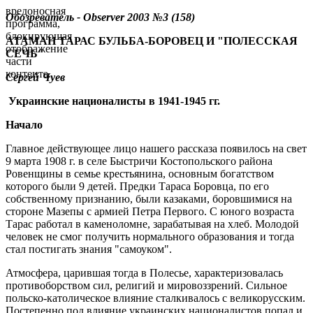
вредоносная
Обозреватель -
Observer
2003 №
3
(15
8
)
программа,
блокирующая
АТАМАН ТАРАС БУЛЬБА-БОРОВЕЦ
И "ПОЛЕССКАЯ
отображение
СЕЧЬ"
части
контента.
Сергей Чуев
Украинские националисты в 1941-1945 гг.
Начало
Главное действующее лицо нашего рассказа появилось на свет
9 марта 1908 г. в селе Быстричи Костопольского района
Ровенщины в семье крестьянина, основным богатством
которого были 9 детей. Предки Тараса Боровца, по его
собственному признанию, были казаками, боровшимися на
стороне Мазепы с армией Петра Первого. С юного возраста
Тарас работал в каменоломне, зарабатывая на хлеб. Молодой
человек не смог получить нормального образования и тогда
стал постигать знания "самоуком".
Атмосфера, царившая тогда в Полесье, характеризовалась
противоборством сил, религий и мировоззрений. Сильное
польско-католическое влияние сталкивалось с великорусским.
Постепенно под влияние украинских националистов попал и