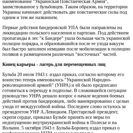
наименование "Украинская Повстанческая Армия",
заимствованное у бульбовцев. Таким образом, на территории
Украины начинают действовать две повстанческие силы под
одним и тем же названием.
Первые действия бандеровской УПА были направлены на
ликвидацию польского населения и партизан. Под действием
пропаганды в лес "к Бандере" ушла большая часть украинской
полиции порядка, и образовавшийся после ее ухода вакуум
был быстро заполнен немцами после мобилизации в полицию
поляков и размещением различных "восточных" частей.
Конец карьеры - лагерь для перемещенных лиц
Бульба 20 июля 1943 г. издал приказ, согласно которому его
воинство теперь именовалось "Украинской Народно-
революционной армией" (УНРА) и ей было предписано
готовиться к переходу в подполье. В сложившейся ситуации
руководство УНРА решало вопрос о начале ведения боевых
действий против бандеровцев, либо маневрировании с целью
ухода от междуусобной войны. Последнее слово осталось за
президентом УНР А.Левицким. Престарелый президент,
скрепя сердце, приказал Бульбе принять все меры по
недопущению внутриукраинской войны в Полесье и на
Волыни. 5 октября 1943 г. Бульба-Боровец издал приказ о