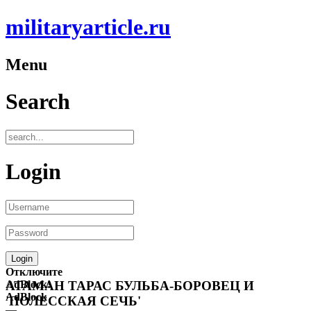
militaryarticle.ru
Menu
Search
Login
Отключите
AdBlock!
АТАМАН ТАРАС БУЛЬБА-БОРОВЕЦ И
AdBlock
'ПОЛЕССКАЯ СЕЧЬ'
—