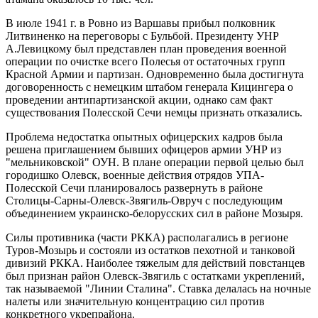
В июле 1941 г. в Ровно из Варшавы прибыл полковник
Литвиненко на переговоры с Бульбой. Президенту УНР
А.Левицкому был представлен план проведения военной
операции по очистке всего Полесья от остаточных групп
Красной Армии и партизан. Одновременно была достигнута
договоренность с немецким штабом генерала Кицингера о
проведении антипартизанской акции, однако сам факт
существования Полесской Сечи немцы признать отказались.
Проблема недостатка опытных офицерских кадров была
решена приглашением бывших офицеров армии УНР из
"мельниковской" ОУН. В плане операции первой целью был
городишко Олевск, военные действия отрядов УПА-
Полесской Сечи планировалось развернуть в районе
Столицы-Сарны-Олевск-Звягиль-Овруч с последующим
объединением украинско-белорусских сил в районе Мозыря.
Силы противника (части РККА) располагались в регионе
Туров-Мозырь и состояли из остатков пехотной и танковой
дивизий РККА. Наиболее тяжелым для действий повстанцев
был признан район Олевск-Звягиль с остатками укреплений,
так называемой "Линии Сталина". Ставка делалась на ночные
налеты или значительную концентрацию сил против
конкретного укрепрайона.