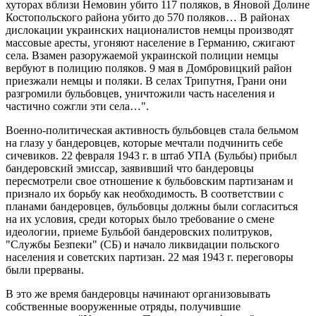
хуторах вблизи Немовин убито 117 поляков, в Яновой Долине
Костопольского района убито до 570 поляков… В районах
дислокации украинских националистов немцы производят
массовые аресты, угоняют население в Германию, сжигают
села. Взамен разоружаемой украинской полиции немцы
вербуют в полицию поляков. 9 мая в Домбровицкий район
приезжали немцы и поляки. В селах Трипутня, Грани они
разгромили бульбовцев, уничтожили часть населения и
частично сожгли эти села…".
Военно-политическая активность бульбовцев стала бельмом
на глазу у бандеровцев, которые мечтали подчинить себе
сичевиков. 22 февраля 1943 г. в штаб УПА (Бульбы) прибыл
бандеровский эмиссар, заявивший что бандеровцы
пересмотрели свое отношение к бульбовским партизанам и
признало их борьбу как необходимость. В соответствии с
планами бандеровцев, бульбовцы должны были согласиться
на их условия, среди которых было требование о смене
идеологии, приеме Бульбой бандеровских политруков,
"Службы Безпеки" (СБ) и начало ликвидации польского
населения и советских партизан. 22 мая 1943 г. переговоры
были прерваны.
В это же время бандеровцы начинают организовывать
собственные вооруженные отряды, получившие