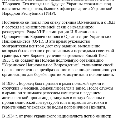
Т.Боровец. Его взгляды на будущее Украины сложились под
влиянием эмигрантов, бывших офицеров армии Украинской
Народной Республики (УНР).
Постепенно он попал под опеку сотника В.Раевского, а с 1923
г. состоял на конспиративной связи с начальником
разведотдела Рады УНР в эмиграции И.Литвиненко.
Одновременно Боровец состоял в Организации Украинских
Националистов (ОУН). В это время руководство
эмигрантским центром дает ему задания, выполнение
которых было связано с рискованными переходами советской
границы, с чем Боровец успешно справлялся. Зимой 1932-
1933 г. он создает на Полесье подпольную организацию
"Украинское Национальное Возрождение", ставившую своей
целью постепенное преобразование в военно-революционную
организацию для борьбы против коммунизма и полонизации.
В 1930 г. Боровец был призван в ряды польской армии и,
отслужив 8 месяцев, демобилизовался в запас. После службы
в армии он занимался ремеслом камнереза и ведением
антисоветской пропаганды, запуская в воздух баллоны с
пропагандистской литературой или отправляя листовки в
герметичных упаковках по водам пограничной Припяти.
В 1934 г. от руки украинского националиста погиб министр