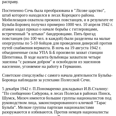
расправу.
Постепенно Сечь была преобразована в "Лicове царство",
штаб которого находился в лесах Корецкого района.
Мобилизация охватила прежних повстанцев, и в результате ее
Бульба-Боровец получил примерно 1000 чел. 10 апреля 1942 г.
атаман издал приказ о начале борьбы с гитлеровцами,
встреченный "в штыки" бандеровцами. Пять бригад
повстанцев (по 100 чел. в каждой) были разделены на малые
опергруппы по 5-10 бойцов для проведения диверсий против
путей снабжения вермахта. В ночь на 19 августа 1942 г.
объединенные силы УПА Б-Б произвели захват станции
Шепетовка. В ходе налета бульбовцы захватили четыре
эшелона "с разным добром" и освободили из эшелонов
население, угоняемое на работу в Германию.
Советские спецслужбы с самого начала деятельности Бульбы-
Боровца наблюдали за успехами Полесской Сечи.
5 декабря 1942 г. П.Пономаренко докладывал И.В.Сталину:
"По сообщению Сабурова, в лесах Полесья в районах Пинск,
Шумск, Мизоч имеются большие группы националистов под
руководством лица, законспирированного кличкой "Тарас
Бульба". Мелкие группы партизан националистами
разоружаются и избиваются. Против немцев националисты