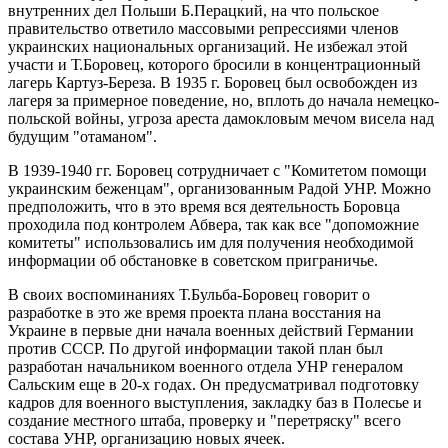
внутренних дел Польши Б.Перацкий, на что польское
правительство ответило массовыми репрессиями членов
украинских национальных организаций. Не избежал этой
участи и Т.Боровец, которого бросили в концентрационный
лагерь Картуз-Береза. В 1935 г. Боровец был освобожден из
лагеря за примерное поведение, но, вплоть до начала немецко-
польской войны, угроза ареста дамокловым мечом висела над
будущим "отаманом".
В 1939-1940 гг. Боровец сотрудничает с "Комитетом помощи
украинским беженцам", организованным Радой УНР. Можно
предположить, что в это время вся деятельность Боровца
проходила под контролем Абвера, так как все "допоможние
комитеты" использовались им для получения необходимой
информации об обстановке в советском приграничье.
В своих воспоминаниях Т.Бульба-Боровец говорит о
разработке в это же время проекта плана восстания на
Украине в первые дни начала военных действий Германии
против СССР. По другой информации такой план был
разработан начальником военного отдела УНР генералом
Сальским еще в 20-х годах. Он предусматривал подготовку
кадров для военного выступления, закладку баз в Полесье и
создание местного штаба, проверку и "перетряску" всего
состава УНР, организацию новых ячеек.