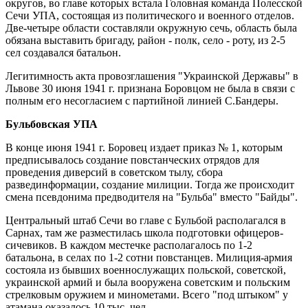
округов, во главе которых встала Головная команда Полесской
Сечи УПА, состоящая из политического и военного отделов.
Две-четыре области составляли окружную сечь, область была
обязана выставить бригаду, район - полк, село - роту, из 2-5
сел создавался батальон.
Легитимность акта провозглашения "Украинской Державы" в
Львове 30 июня 1941 г. признана Боровцом не была в связи с
полным его несогласием с партийной линией С.Бандеры.
Бульбовская УПА
В конце июня 1941 г. Боровец издает приказ № 1, которым
предписывалось создание повстанческих отрядов для
проведения диверсий в советском тылу, сбора
развединформации, создание милиции. Тогда же происходит
смена псевдонима предводителя на "Бульба" вместо "Байды".
Центральный штаб Сечи во главе с Бульбой располагался в
Сарнах, там же разместилась школа подготовки офицеров-
сичевиков. В каждом местечке располагалось по 1-2
батальона, в селах по 1-2 сотни повстанцев. Милиция-армия
состояла из бывших военнослужащих польской, советской,
украинской армий и была вооружена советским и польским
стрелковым оружием и минометами. Всего "под штыком" у
атамана оказалось 10 тыс. чел.