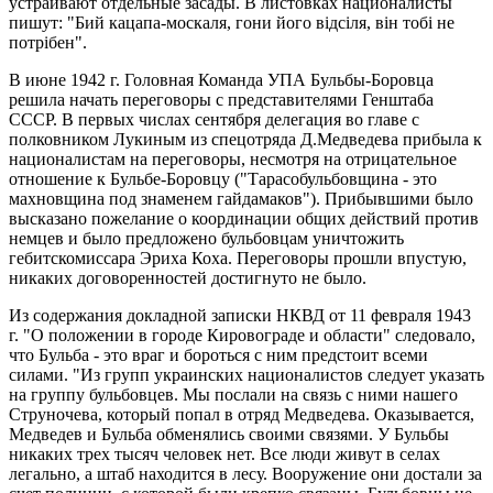
устраивают отдельные засады. В листовках националисты
пишут: "Бий кацапа-москаля, гони його вiдсiля, вiн тобi не
потрiбен".
В июне 1942 г. Головная Команда УПА Бульбы-Боровца
решила начать переговоры с представителями Генштаба
СССР. В первых числах сентября делегация во главе с
полковником Лукиным из спецотряда Д.Медведева прибыла к
националистам на переговоры, несмотря на отрицательное
отношение к Бульбе-Боровцу ("Тарасобульбовщина - это
махновщина под знаменем гайдамаков"). Прибывшими было
высказано пожелание о координации общих действий против
немцев и было предложено бульбовцам уничтожить
гебитскомиссара Эриха Коха. Переговоры прошли впустую,
никаких договоренностей достигнуто не было.
Из содержания докладной записки НКВД от 11 февраля 1943
г. "О положении в городе Кировограде и области" следовало,
что Бульба - это враг и бороться с ним предстоит всеми
силами. "Из групп украинских националистов следует указать
на группу бульбовцев. Мы послали на связь с ними нашего
Струночева, который попал в отряд Медведева. Оказывается,
Медведев и Бульба обменялись своими связями. У Бульбы
никаких трех тысяч человек нет. Все люди живут в селах
легально, а штаб находится в лесу. Вооружение они достали за