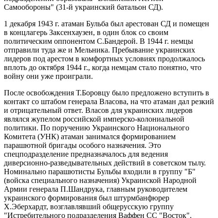
Самообороны" (31-й украинский батальон СД).
1 декабря 1943 г. атаман Бульба был арестован СД и помещен
в концлагерь Заксенхаузен, в один блок со своим
политическим оппонентом С.Бандерой. В 1944 г. немцы
отправили туда же и Мельника. Пребывание украинских
лидеров под арестом в комфортных условиях продолжалось
вплоть до октября 1944 г., когда немцам стало понятно, что
войну они уже проиграли.
После освобождения Т.Боровцу было предложено вступить в
контакт со штабом генерала Власова, на что атаман дал резкий
и отрицательный ответ. Власов для украинских лидеров
являлся жупелом российской имперско-колониальной
политики. По поручению Украинского Национального
Комитета (УНК) атаман занимался формированием
парашютной бригады особого назначения. Это
спецподразделение предназначалось для ведения
диверсионно-разведывательных действий в советском тылу.
Номинально парашютисты Бульбы входили в группу "Б"
(войска специального назначения) Украинской Народной
Армии генерала П.Шандрука, главным руководителем
украинского формирования был штурмбанфюрер
Х.Эберхардт, возглавлявший общерусскую группу
"Истребительного подразделения Ваффен СС "Восток".