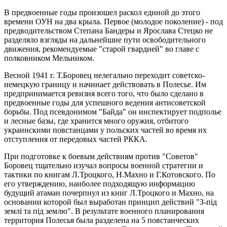
В предвоенные годы произошел раскол единой до этого
времени ОУН на два крыла. Первое (молодое поколение) - под
предводительством Степана Бандеры и Ярослава Стецко не
разделяло взгляды на дальнейшие пути освободительного
движения, рекомендуемые "старой гвардией" во главе с
полковником Мельником.
Весной 1941 г. Т.Боровец нелегально переходит советско-
немецкую границу и начинает действовать в Полесье. Им
предпринимается ревизия всего того, что было сделано в
предвоенные годы для успешного ведения антисоветской
борьбы. Под псевдонимом "Байда" он инспектирует подполье
и лесные базы, где хранится много оружия, отбитого
украинскими повстанцами у польских частей во время их
отступления от передовых частей РККА.
При подготовке к боевым действиям против "Советов"
Боровец тщательно изучал вопросы военной стратегии и
тактики по книгам Л.Троцкого, Н.Махно и Г.Котовского. По
его утверждению, наиболее подходящую информацию
будущий атаман почерпнул из книг Л.Троцкого и Махно, на
основании которой был выработан принцип действий "З-пiд
землi та пiд землю". В результате военного планирования
территория Полесья была разделена на 5 повстанческих