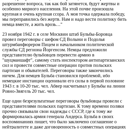
разрешение вопроса, так как бой затянется, будут жертвы и
особенно мирного населения. На этой почве произошла
крупная и очень крупная ссора. А моя точка одержала победу,
мы переправились без жертв. Нам и надо вести политику бить
немца вместе, а жить врозь…"
23 ноября 1942 г. в селе Москвин штаб Бульбы-Боровца
провел переговоры с шефом СД Волыни и Подолья
штурмбанфюрером Пицем и начальником политической
службы СД региона Йоргенсом. Немцы предложили
представителю бульбовцев перевести армию в
"шуцманшафт", самому стать инспектором антипартизанских
сил и провести совместные операции против польских
партизан и обывателей. Переговоры также закончились
ничем. Для немцев Бульба становился проблемой, ибо
немецкие инстанции оценивали его силы в первой половине
1943 г. в 10-20 тыс. чел. Абвер насчитывал у Бульбы на линии
Ровно-Звягель 20 тыс. чел.
Еще одни безрезультатные переговоры бульбовцы провели с
представителями польских партизан. К тому времени поляки
прочно связывали свои надежды с СССР, где к тому же
формировалась армия генерала Андерса. Бульба в своих
воспоминаниях пишет, что было заключено соглашение о
нейтралитете и даже договоренность о совместных операциях