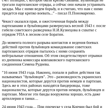
счет полиции, с которой были крепко связаны. Бульбовцы не
трогали партизанские отряды, а сейчас они начали устраивать
засады. Мы с ними ведем борьбу, и я считаю, что нам с ними
придется еще крепко воевать..." - писал П.Пономаренко.
Чекист оказался прав, и ожесточенная борьба между
партизанами и бульбовцами развернулась весной 1943 г. после
гибели советского разведчика Н.И.Кузнецова в схватке с
отрядом УПА в лесном селе Боратин.
До момента полного разрыва контактов и ведения боевых
действий против бульбовцев командование советских
партизанских отрядов пыталось с ними сохранять
нейтральные отношения. Об этом свидетельствуют отрывки
из дневника комиссара ковпаковского партизанского
соединения Семена Руднева.
"16 июня 1943 года. Наконец, попали в район действия так
называемых "бульбовцев". Это - разновидность украинских
националистов, которые дерутся против немцев и партизан.
Здесь же в этих районах находятся бандеровцы, тоже
националисты, которые дерутся против немцев, бульбовцев и
партизан. Многие эти банды вооружены хорошо, есть даже
артиллерия и танки…
24 июня 1943 года… При проческе у села Корчин был бой и