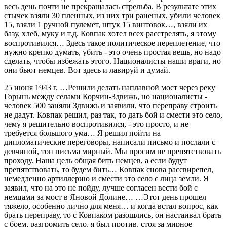
весь день почти не прекращалась стрельба. В результате этих
стычек взяли 30 пленных, из них три раненых, убили человек
15, взяли 1 ручной пулемет, штук 15 винтовок…, взяли их
базу, хлеб, муку и т.д. Ковпак хотел всех расстрелять, я этому
воспротивился… Здесь такое политическое переплетение, что
нужно крепко думать, убить - это очень простая вещь, но надо
сделать, чтобы избежать этого. Националисты наши враги, но
они бьют немцев. Вот здесь и лавируй и думай.
25 июня 1943 г. …Решили делать наплавной мост через реку
Горынь между селами Корчин-Здвижь, но националисты -
человек 500 заняли Здвижь и заявили, что переправу строить
не дадут. Ковпак решил, раз так, то дать бой и смести это село,
чему я решительно воспротивился, - это просто, и не
требуется большого ума… Я решил пойти на
дипломатические переговоры, написали письмо и послали с
девчиной, тон письма мирный. Мы просим не препятствовать
проходу. Наша цель общая бить немцев, а если будут
препятствовать, то будем бить… Ковпак снова рассвирепел,
немедленно артиллерию и смести это село с лица земли. Я
заявил, что на это не пойду, лучше согласен вести бой с
немцами за мост в Яновой Долине… …Этот день прошел
тяжело, особенно лично для меня… и когда встал вопрос, как
брать переправу, то с Ковпаком разошлись, он настаивал брать
с боем, разгромить село, я был против, стоя за мирное