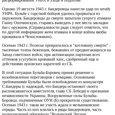
расформировании УНРА и уходе в подполье.
Однако 19 августа 1943 г. бандеровцы нанесли удар по штабу
УНРА. Бульбе с горсткой бойцов удалось прорваться из
окружения. Бандеровцы до смерти запытали супругу атамана
Ганну Опочинскую, стараясь выведать у нее места закладки
баз с оружием. (Справедливости ради следует отметить, что
по другой информации жена атамана в конце войны якобы
проживала в Чехословакии).
Осенью 1943 г. Полесье превратилось в "котловину смерти" -
тысячные толпы беженцев, бежавших от продвигающихся на
Запад советских войск; при активизации партизан всех
оттенков усугубило кровавый хаос, сдобренный еще и
действиями оуновских карателей из СБ.
В этой ситуации Бульба-Боровец принял решение о
возобновлении переговоров с немцами. Основными
требованиями Бульбы были освобождение из концлагеря
С.Бандеры (с надеждой, что Бандера остановит своего
распоясавшегося заместителя, главу СБ Лебедя) и признание
независимости Украины. Вооруженные силы Бульбы-
Боровца, подчиненные ОУН (Б) прекратили существование.
Осенью 1943 г. такая же участь ждала и мельниковские
отряды. Часть из них влилась в ряды бандеровцев, часть
подразделений образовала "Волынский Легион