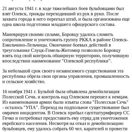
21 августа 1941 г. в ходе тяжелейших боев бульбовцами был
взят Олевск, трижды переходивший из рук в руки. После
захвата города в него переехал штаб, и была организована еще
одна школа подготовки младшего офицерского состава.
Маневрируя своими силами, Боровцу удалось сломить
сопротивление и уничтожить группу РККА в районе Олевск-
Емильчино-Лельчицы. Окончание боевых действий в
треугольнике Слуцк-Гомель-Житомир позволило Боровцу
взять под свой контроль обширную территорию, получившую
впоследствии наименование "Олевской республики".
За небольшой срок своего независимого существования эта
республика обрела свои органы управления, промышленность
и сельское хозяйство.
16 ноября 1941 г. Бульбой была объявлена демобилизация
Полесской Сечи, и контроль над Олевском перешел к немцам.
Из наименования армии были изъяты слова "Полесская Сечь"
- осталось "УПА". Переход на подпольное существование был
омрачен инцидентом. В Олевск прибыл гауптштурмфюрер СС
Гичко и потребовал предоставить ему отряд для уничтожения
еврейского населения. Несмотря на отказ и демобилизацию
бульбовцев, ему удалось собрать 60 чел. карателей и провести