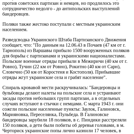
против советских партизан и немцев, но продлилось это
сотрудничество недолго - до антипольских выступлений
бандеровцев.
Поляки также жестоко поступали с местным украинским
населением.
Разведсводка Украинского Штаба Партизанского Движения
сообщает, что: "По данным на 12.06.43 в Почаев (47 км от г.
Тарнополь) из Варшавы прибыло 1500 вооруженных поляков
для борьбы с партизанами и украинскими националистами.
Польские военные отряды прибыли в Межиричи (40 км от г.
Ровно), Тучин (22 км от Ровно), Рокитно (40 км от Сарн),
Словечно (50 км от Коростеня и Костополя). Прибывшие
отряды жгут украинские села и грабят население".
Спираль кровавой мести раскручивалась: "Бандеровцы и
бульбовцы делают налеты на польские села и устраивают
засады против небольших групп партизан, а в отдельных
случаях вступают в стычки с немцами. С марта 1943 г. они
сожгли польские населенные пункты: Заулок, Галиновск,
Марияновка, Переселянка, Пульбеда. В Галиновске
бандеровцы зарубили 18 поляков, в с. Пиндики расстреляли
150 поляков, а дети были побиты об деревья головами, в м.
Черториск украинские попы лично казнили 17 человек, в