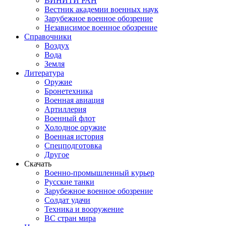
ВИНИТИ РАН
Вестник академии военных наук
Зарубежное военное обозрение
Независимое военное обозрение
Справочники
Воздух
Вода
Земля
Литература
Оружие
Бронетехника
Военная авиация
Артиллерия
Военный флот
Холодное оружие
Военная история
Спецподготовка
Другое
Скачать
Военно-промышленный курьер
Русские танки
Зарубежное военное обозрение
Солдат удачи
Техника и вооружение
ВС стран мира