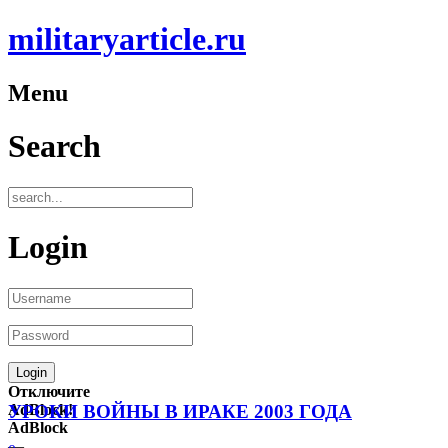
militaryarticle.ru
Menu
Search
Login
Отключите
AdBlock!
УРОКИ ВОЙНЫ В ИРАКЕ 2003 ГОДА
AdBlock
—