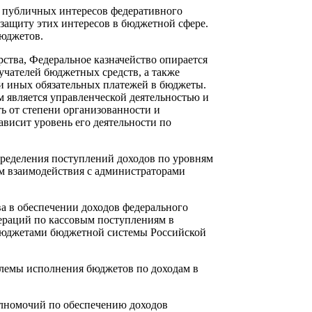
убличных интересов федеративного
 защиту этих интересов в бюджетной сфере.
бюджетов.
тва, Федеральное казначейство опирается
учателей бюджетных средств, а также
и иных обязательных платежей в бюджеты.
м является управленческой деятельностью и
ть от степени организованности и
висит уровень его деятельности по
деления поступлений доходов по уровням
м взаимодействия с администраторами
в обеспечении доходов федерального
ераций по кассовым поступлениям в
 бюджетами бюджетной системы Российской
мы исполнения бюджетов по доходам в
номочий по обеспечению доходов