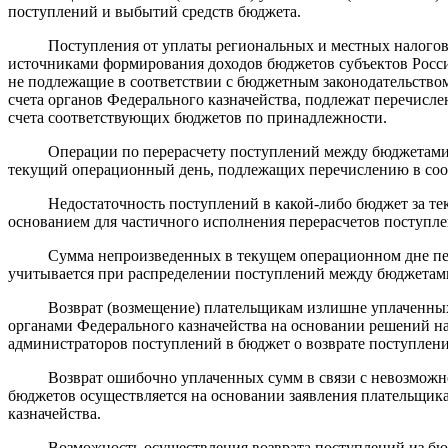
поступлений и выбытий средств бюджета.
Поступления от уплаты региональных и местных налогов, 
источниками формирования доходов бюджетов субъектов Росс
не подлежащие в соответствии с бюджетным законодательство
счета органов Федерального казначейства, подлежат перечисл
счета соответствующих бюджетов по принадлежности.
Операции по перерасчету поступлений между бюджетами ос
текущий операционный день, подлежащих перечислению в со
Недостаточность поступлений в какой-либо бюджет за тек
основанием для частичного исполнения перерасчетов поступл
Сумма непроизведенных в текущем операционном дне перер
учитывается при распределении поступлений между бюджетам
Возврат (возмещение) плательщикам излишне уплаченных 
органами Федерального казначейства на основании решений на
администраторов поступлений в бюджет о возврате поступлен
Возврат ошибочно уплаченных сумм в связи с невозможно
бюджетов осуществляется на основании заявления плательщика
казначейства.
Возможность осуществления возврата поступлений из бюдж