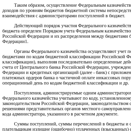
Таким образом, осуществление Федеральным казначейством
доходов по уровням бюджетов бюджетной системы непосредств
взаимодействия с администраторами поступлений в бюджет.
Действующий порядок участия Федерального казначейства 
бюджета определен Порядком учета Федеральным казначейств
Российской Федерации и их распределения между бюджетами 
Федерации1.
Органы Федерального казначейства осуществляют учет пос
бюджетами по кодам бюджетной классификации Российской Фе
классификации), выполняя последовательно определенные дей
счета от Центрального банка Российской Федерации, учрежде
Федерации и кредитных организаций (далее - банк) с приложе
платежных ордеров банка о частичной оплате инкассовых пор
операционный день по кодам бюджетной классификации и др.
Поступления, администрируемые одним администратором 
Федерального казначейства учитывают по коду, установленном
законодательством Российской Федерации, законодательством 
решениями представительных органов местного самоуправлени
кода администратора, указанного в расчетном документе.
Суммы поступлений, суммы перечислений в бюджеты и су
плательщикам излишне (ошибочно) уплаченных (взысканных) 