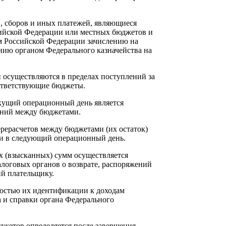
сборов и иных платежей, являющиеся
ийской Федерации или местных бюджетов и
м Российской Федерации зачислению на
ению органом Федерального казначейства на
уществляются в пределах поступлений за
ответствующие бюджеты.
ущий операционный день является
ений между бюджетами.
асчетов между бюджетами (их остаток)
и в следующий операционный день.
(взысканных) сумм осуществляется
логовых органов о возврате, распоряжений
ий плательщику.
стью их идентификации к доходам
 и справки органа Федерального
етов определяется после завершения