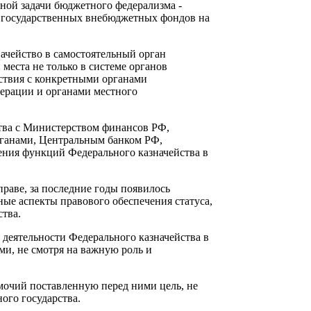
ой задачи бюджетного федерализма -
 государственных внебюджетных фондов на
ейство в самостоятельный орган
 места не только в системе органов
ствия с конкретными органами
дерации и органами местного
а с Министерством финансов РФ,
ганами, Центральным банком РФ,
ения функций Федерального казначейства в
ве, за последние годы появилось
ные аспекты правового обеспечения статуса,
тва.
еятельности Федерального казначейства в
и, не смотря на важную роль и
чий поставленную перед ними цель, не
ого государства.