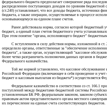
федерального бюджета предполагает совершение ряда последов
распределению поступающих доходов по уровням бюджетной си
(ст.240) устанавливает, что все доходы бюджета, источники ф
бюджета, а также операции, осуществляемые в процессе испол
основывающемуся на едином плане счетов.
Ранее действовала норма, согласно которой бюджетный уч
бюджет, а единый план счетов бюджетного учета устанавливал
При этом понятие "органа, исполняющего бюджет" бюджетным 
С вступлением в силу действия нормы, изложенной в ст. 21
определило органы, ответственные за "обеспечение исполнен
бюджета", а также орган, осуществляющий "кассовое обслужи
более четко разграничить полномочия данных органов в бюдж
Федерального казначейства.
Той же нормой установлено, что кассовое обслуживание 
Российской Федерации (включающее в себя проведение и учет
бюджет и кассовым выплатам из бюджета*) осуществляется Фе
Федеральное казначейство в соответствии со ст. 166.1 про
поступлений между бюджетами бюджетной системы Российско
установленным БК РФ, федеральным законом, законом субъек
правовым актом представительного органа местного самоуправ
их перечисление на единые счета соответствующих бюджетов.