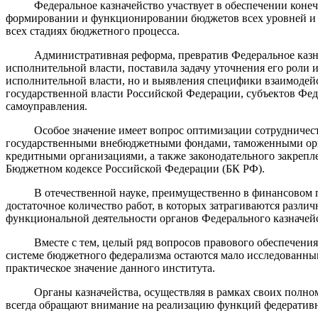
Федеральное казначейство участвует в обеспечении конечн
формировании и функционировании бюджетов всех уровней и
всех стадиях бюджетного процесса.
Административная реформа, превратив Федеральное казнач
исполнительной власти, поставила задачу уточнения его роли и
исполнительной власти, но и выявления специфики взаимодей
государственной власти Российской Федерации, субъектов Фе
самоуправления.
Особое значение имеет вопрос оптимизации сотрудничеств
государственными внебюджетными фондами, таможенными ор
кредитными организациями, а также законодательного закрепл
Бюджетном кодексе Российской Федерации (БК РФ).
В отечественной науке, преимущественно в финансовом пра
достаточное количество работ, в которых затрагиваются различ
функциональной деятельности органов Федерального казначейс
Вместе с тем, целый ряд вопросов правового обеспечения д
системе бюджетного федерализма остаются мало исследованным
практическое значение данного института.
Органы казначейства, осуществляя в рамках своих полномо
всегда обращают внимание на реализацию функций федеративн