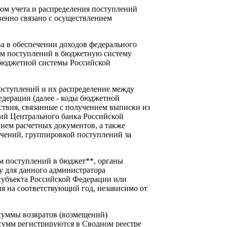
 учета и распределения поступлений
енно связано с осуществлением
в обеспечении доходов федерального
ом поступлений в бюджетную систему
бюджетной системы Российской
туплений и их распределение между
дерации (далее - коды бюджетной
ствия, связанные с получением выписки из
ний Центрального банка Российской
нием расчетных документов, а также
учений, группировкой поступлений за
поступлений в бюджет**, органы
у для данного администратора
субъекта Российской Федерации или
я на соответствующий год, независимо от
ммы возвратов (возмещений)
сумм регистрируются в Сводном реестре