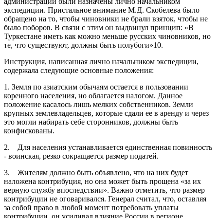
администрации были назначены лично начальником
экспедиции. Пристальное внимание М.Д. Скобелева было
обращено на то, чтобы чиновники не брали взяток, чтобы не
было поборов. В связи с этим он выдвинул принцип: «В
Туркестане иметь как можно меньше русских чиновников, но
те, что существуют, должны быть полубоги»10.
Инструкция, написанная лично начальником экспедиции,
содержала следующие основные положения:
1. Земля по азиатским обычаям остается в пользовании
коренного населения, но облагается налогом. Данное
положение касалось лишь мелких собственников. Земли
крупных землевладельцев, которые сдали ее в аренду и через
это могли набирать себе сторонников, должны быть
конфискованы.
2. Для населения устанавливается единственная повинность
- воинская, резко сокращается размер податей.
3. Жителям должно быть объявлено, что на них будет
наложена контрибуция, но она может быть прощена «за их
верную службу впоследствии». Важно отметить, что размер
контрибуции не оговаривался. Генерал считал, что, оставляя
за собой право в любой момент потребовать уплаты
контрибуции, он усиливал влияние России в регионе.