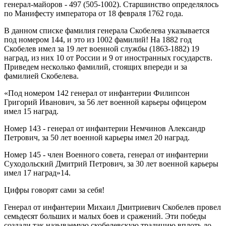
генерал-майоров - 497 (505-1002). Старшинство определялось
по Манифесту императора от 18 февраля 1762 года.
В данном списке фамилия генерала Скобелева указывается
под номером 144, и это из 1002 фамилий! На 1882 год
Скобелев имел за 19 лет военной службы (1863-1882) 19
наград, из них 10 от России и 9 от иностранных государств.
Приведем несколько фамилий, стоящих впереди и за
фамилией Скобелева.
«Под номером 142 генерал от инфантерии Филипсон
Григорий Иванович, за 56 лет военной карьеры офицером
имел 15 наград.
Номер 143 - генерал от инфантерии Немчинов Александр
Петрович, за 50 лет военной карьеры имел 20 наград.
Номер 145 - член Военного совета, генерал от инфантерии
Суходольский Дмитрий Петрович, за 30 лет военной карьеры
имел 17 наград»14.
Цифры говорят сами за себя!
Генерал от инфантерии Михаил Дмитриевич Скобелев провел
семьдесят больших и малых боев и сражений. Эти победы
создали так называемую скобелевскую традицию вплоть до