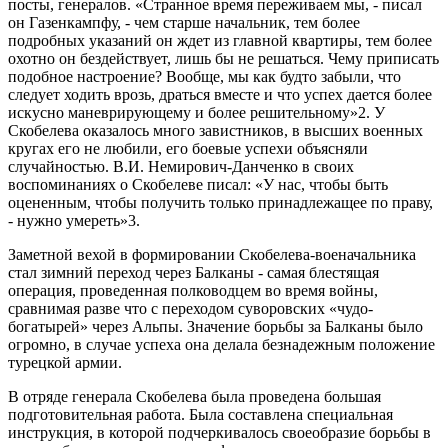
посты, генералов. «Странное время переживаем мы, - писал
он Газенкампфу, - чем старше начальник, тем более
подробных указаний он ждет из главной квартиры, тем более
охотно он бездействует, лишь бы не решаться. Чему приписать
подобное настроение? Вообще, мы как будто забыли, что
следует ходить врозь, драться вместе и что успех дается более
искусно маневрирующему и более решительному»2. У
Скобелева оказалось много завистников, в высших военных
кругах его не любили, его боевые успехи объясняли
случайностью. В.И. Немирович-Данченко в своих
воспоминаниях о Скобелеве писал: «У нас, чтобы быть
оцененным, чтобы получить только принадлежащее по праву,
- нужно умереть»3.
Заметной вехой в формировании Скобелева-военачальника
стал зимний переход через Балканы - самая блестящая
операция, проведенная полководцем во время войны,
сравнимая разве что с переходом суворовских «чудо-
богатырей» через Альпы. Значение борьбы за Балканы было
огромно, в случае успеха она делала безнадежным положение
турецкой армии.
В отряде генерала Скобелева была проведена большая
подготовительная работа. Была составлена специальная
инструкция, в которой подчеркивалось своеобразие борьбы в