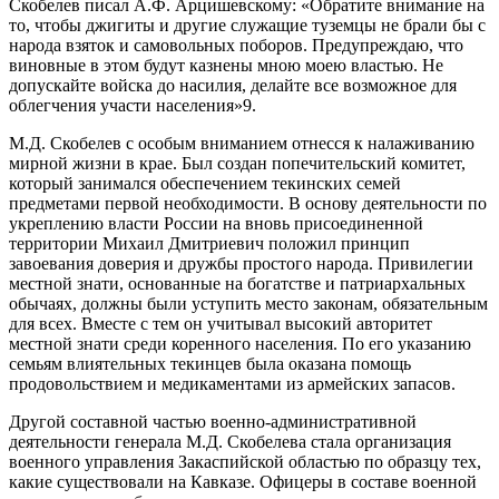
Скобелев писал А.Ф. Арцишевскому: «Обратите внимание на
то, чтобы джигиты и другие служащие туземцы не брали бы с
народа взяток и самовольных поборов. Предупреждаю, что
виновные в этом будут казнены мною моею властью. Не
допускайте войска до насилия, делайте все возможное для
облегчения участи населения»9.
М.Д. Скобелев с особым вниманием отнесся к налаживанию
мирной жизни в крае. Был создан попечительский комитет,
который занимался обеспечением текинских семей
предметами первой необходимости. В основу деятельности по
укреплению власти России на вновь присоединенной
территории Михаил Дмитриевич положил принцип
завоевания доверия и дружбы простого народа. Привилегии
местной знати, основанные на богатстве и патриархальных
обычаях, должны были уступить место законам, обязательным
для всех. Вместе с тем он учитывал высокий авторитет
местной знати среди коренного населения. По его указанию
семьям влиятельных текинцев была оказана помощь
продовольствием и медикаментами из армейских запасов.
Другой составной частью военно-административной
деятельности генерала М.Д. Скобелева стала организация
военного управления Закаспийской областью по образцу тех,
какие существовали на Кавказе. Офицеры в составе военной