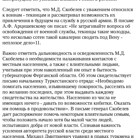
Следует отметить, что М.Д. Скобелев с уважением относился
к воинам - текинцам и рассматривал возможность их
привлечения в будущем на службу в русской армии. В письме
А.Ф. Арцишевскому он писал: «Не затрагивайте вопроса об
освобождения от военной службы, текинцы такие молодцы,
что несколько сотен такой кавалерии сводить под Вену -
неплохое дело»11.
Важно отметить дальновидность и осведомленность М.Д.
Скобелева о необходимости налаживания контактов с
местным населением, а также с влиятельными людьми,
учитывая при этом накопленный им опыт в бытность
губернатором Ферганской области. Об этом свидетельствует
письмо начальнику Туркестанского отряда: «Необходимо
помогать населению, изъявившему покорность, расселять их
по желанию последних, при этом выдавать каждому
свидетельства на жительство. Населению из числа не
имеющих ничего - давать по возможности кибитки. Оказать
им помощь в продовольствии». В письме генерал Скобелев
дает распоряжение помочь некоторым влиятельным семьям,
чтобы положить начало хотя бы малой части людей,
испытавших добра от новой власти. Сознавая важность
усиления авторитета русской власти среди местного
населения, Михаил Дмитриевич уравнял в правах туркмена и