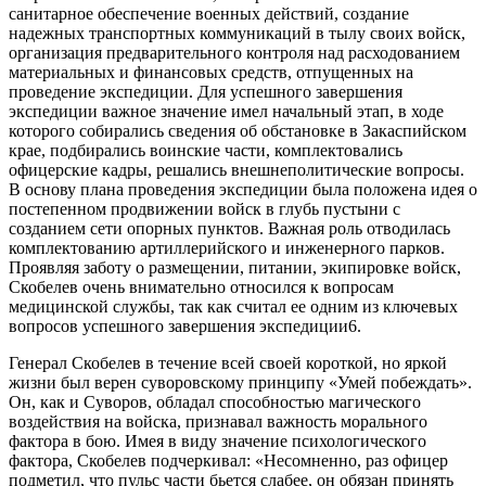
санитарное обеспечение военных действий, создание
надежных транспортных коммуникаций в тылу своих войск,
организация предварительного контроля над расходованием
материальных и финансовых средств, отпущенных на
проведение экспедиции. Для успешного завершения
экспедиции важное значение имел начальный этап, в ходе
которого собирались сведения об обстановке в Закаспийском
крае, подбирались воинские части, комплектовались
офицерские кадры, решались внешнеполитические вопросы.
В основу плана проведения экспедиции была положена идея о
постепенном продвижении войск в глубь пустыни с
созданием сети опорных пунктов. Важная роль отводилась
комплектованию артиллерийского и инженерного парков.
Проявляя заботу о размещении, питании, экипировке войск,
Скобелев очень внимательно относился к вопросам
медицинской службы, так как считал ее одним из ключевых
вопросов успешного завершения экспедиции6.
Генерал Скобелев в течение всей своей короткой, но яркой
жизни был верен суворовскому принципу «Умей побеждать».
Он, как и Суворов, обладал способностью магического
воздействия на войска, признавал важность морального
фактора в бою. Имея в виду значение психологического
фактора, Скобелев подчеркивал: «Несомненно, раз офицер
подметил, что пульс части бьется слабее, он обязан принять