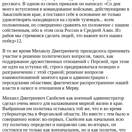
русского. В одном из своих приказов он написал: «Со дня
моего вступления в командование войсками, действующими в
Закаспийском крае, я поставил себе в основание не только
удовлетворять находящихся на службе туземцев... всем
положенным, но совершенно сравнять их положение с нашим
собственным, ибо в этом сила России в Средней Азии. Из
рабов мы стремимся сделать людей, это важнее всех наших
побед»12.
В то же время Михаилу Дмитриевичу приходилось принимать
участие в решении политических вопросов, таких, как
поддержание дружественных отношений с Персией, при этом
не идти на уступки ей, строго придерживаться позиции о
разграничении с этой страной; решение вопросов
взаимоотношений занятого края и администрации с
персидскими областями; фактическое распространение нашей
власти в оазисе и отношения к Мерву.
Михаил Дмитриевич Скобелев как военный администратор
сделал очень много для налаживания мирной жизни в крае.
Выбранная им политика оставалась той же, что и во время
губернаторства в Ферганской области. Но вместе с тем было и
совершенно новое: во-первых, Скобелев как начальник всю
эту политику определял и направлял сам; во-вторых, он
состоялся не только как военачальник, но и как политик, что