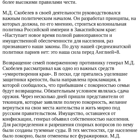
более высокими правилами чести.
М.Д. Скобелев в своей деятельности руководствовался
важным политическим началом. Он разработал принципы, на
которых должна, по его мнению, строиться колониальная
политика Российской империи в Закаспийском крае:
«Наступает новое время полной равноправности и
имущественной обеспеченности для населения, раз
признавшего наши законы. По духу нашей среднеазиатской
политики париев нет: это наша сила перед Англией»8.
Возвращение семей поверженному противнику генерал М.Д.
Скобелев рассматривал как одно из важных средств
«умиротворения края». В пески, где прятались уцелевшие
защитники крепости, была направлена прокламация, в
которой сообщалось, что прибывшим с покорностью семьи
будут возвращены. Обязательным условием являлась сдача
оружия. Через несколько дней пришли представители от
текинцев, которые заявляли полную покорность, желание
вернуться на свои места жительства и жить мирно под
русским правительством. Имущество, оставшееся от
конфискации, генерал объявил собственностью населения.
Для распределения и разрешения спорных вопросов по нему
были созданы туземные суды. В тех местностях, где население
было покорно, были отменены все фуражировки. М.Д.