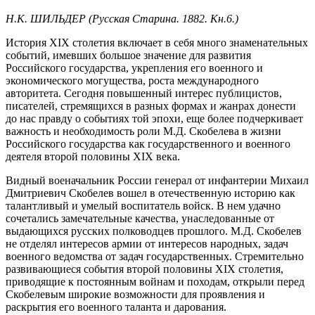
Н.К. ШИЛЬДЕР (Русская Старина. 1882. Кн.6.)
История XIX столетия включает в себя много знаменательных
событий, имевших большое значение для развития
Российского государства, укрепления его военного и
экономического могущества, роста международного
авторитета. Сегодня повышенный интерес публицистов,
писателей, стремящихся в разных формах и жанрах донести
до нас правду о событиях той эпохи, еще более подчеркивает
важность и необходимость роли М.Д. Скобелева в жизни
Российского государства как государственного и военного
деятеля второй половины XIX века.
Видный военачальник России генерал от инфантерии Михаил
Дмитриевич Скобелев вошел в отечественную историю как
талантливый и умелый воспитатель войск. В нем удачно
сочетались замечательные качества, унаследованные от
выдающихся русских полководцев прошлого. М.Д. Скобелев
не отделял интересов армии от интересов народных, задач
военного ведомства от задач государственных. Стремительно
развивающиеся события второй половины XIX столетия,
приводящие к постоянным войнам и походам, открыли перед
Скобелевым широкие возможности для проявления и
раскрытия его военного таланта и дарования.