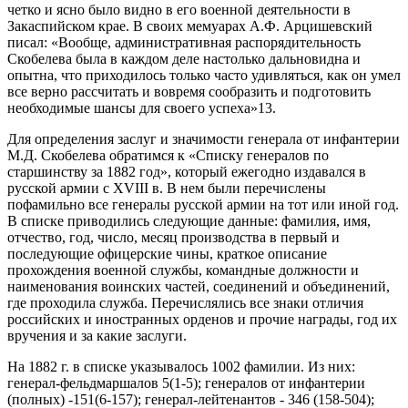
четко и ясно было видно в его военной деятельности в
Закаспийском крае. В своих мемуарах А.Ф. Арцишевский
писал: «Вообще, административная распорядительность
Скобелева была в каждом деле настолько дальновидна и
опытна, что приходилось только часто удивляться, как он умел
все верно рассчитать и вовремя сообразить и подготовить
необходимые шансы для своего успеха»13.
Для определения заслуг и значимости генерала от инфантерии
М.Д. Скобелева обратимся к «Списку генералов по
старшинству за 1882 год», который ежегодно издавался в
русской армии с XVIII в. В нем были перечислены
пофамильно все генералы русской армии на тот или иной год.
В списке приводились следующие данные: фамилия, имя,
отчество, год, число, месяц производства в первый и
последующие офицерские чины, краткое описание
прохождения военной службы, командные должности и
наименования воинских частей, соединений и объединений,
где проходила служба. Перечислялись все знаки отличия
российских и иностранных орденов и прочие награды, год их
вручения и за какие заслуги.
На 1882 г. в списке указывалось 1002 фамилии. Из них:
генерал-фельдмаршалов 5(1-5); генералов от инфантерии
(полных) -151(6-157); генерал-лейтенантов - 346 (158-504);