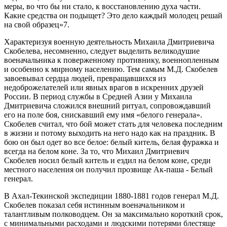
меры, во что бы ни стало, к восстановлению духа части.
Какие средства он подыщет? Это дело каждый молодец решай
на свой образец»7.
Характеризуя военную деятельность Михаила Дмитриевича
Скобелева, несомненно, следует выделить великодушие
военачальника к поверженному противнику, военнопленным
и особенно к мирному населению. Тем самым М.Д. Скобелев
завоевывал сердца людей, превращавшихся из
недоброжелателей или явных врагов в искренних друзей
России. В период службы в Средней Азии у Михаила
Дмитриевича сложился внешний ритуал, сопровождавший
его на поле боя, снискавший ему имя «белого генерала».
Скобелев считал, что бой может стать для человека последним
в жизни и потому выходить на него надо как на праздник. В
бою он был одет во все белое: белый китель, белая фуражка и
всегда на белом коне. За то, что Михаил Дмитриевич
Скобелев носил белый китель и ездил на белом коне, среди
местного населения он получил прозвище Ак-паша - Белый
генерал.
В Ахал-Текинской экспедиции 1880-1881 годов генерал М.Д.
Скобелев показал себя истинным военачальником и
талантливым полководцем. Он за максимально короткий срок,
с минимальными расходами и людскими потерями блестяще