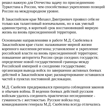
решил важную для Отечества задачу по присоединению
Туркестана к России, чем способствовал укреплению позиций
России на международном уровне.
В Закаспийском крае Михаил Дмитриевич проявил себя не
только как талантливый военачальник, но и как умелый
администратор, в короткий срок восстановивший мирную
жизнь на вновь присоединенной территории.
Основными направлениями в работе М.Д. Скобелева в
Закаспийском крае стали: налаживание мирной жизни
коренного населения региона; установление и укрепление
российской власти на вновь присоединенной территории;
повышение авторитета России среди соседних государств;
определение новой государственной границы между
Российской империей и соседними государствами;
организация вывода войск по завершении активных боевых
действий в Закаспийском крае; расквартирование оставшихся
частей в пунктах постоянной дислокации.
М.Д. Скобелев придерживался принципа соблюдения законов
и обычаев войны. В ведении боевых действий русским
войскам удалось соединить практически несоединимое -
гуманность с жестокостью. Русские войска под
командованием генерала М.Д. Скобелева всегда отличались