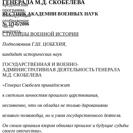
ГЕНЕРАЛА М.Д. СКОБЕЛЕВА
вредоносная
программа,
ВЕСТНИК АКАДЕМИИ ВОЕННЫХ НАУК
блокирующая
отображение
№ 1(14)/2006
части
контента.
СТРАНИЦЫ ВОЕННОЙ ИСТОРИИ
Подполковник Г.Ш. ЦОБЕХИЯ,
кандидат исторических наук
ГОСУДАРСТВЕННАЯ И ВОЕННО-
АДМИНИСТРАТИВНАЯ ДЕЯТЕЛЬНОСТЬ ГЕНЕРАЛА
М.Д. СКОБЕЛЕВА
«
Генерал Скобелев принадлежит
к светлым личностям прошлого царствования,
несомненно, что он обладал не только дарованиями
великого полководца, но и умом государственного деятеля.
Он своим орлиным взором обнимал прошлое и будущие судьбы
своего отечества».