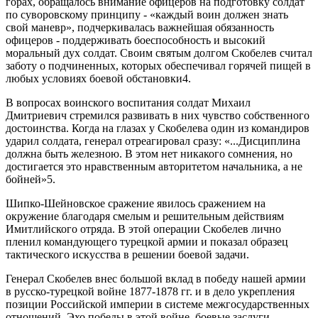
горах, обращалось внимание офицеров на подготовку солдат
по суворовскому принципу - «каждый воин должен знать
свой маневр», подчеркивалась важнейшая обязанность
офицеров - поддерживать боеспособность и высокий
моральный дух солдат. Своим святым долгом Скобелев считал
заботу о подчиненных, которых обеспечивал горячей пищей в
любых условиях боевой обстановки4.
В вопросах воинского воспитания солдат Михаил
Дмитриевич стремился развивать в них чувство собственного
достоинства. Когда на глазах у Скобелева один из командиров
ударил солдата, генерал отреагировал сразу: «...Дисциплина
должна быть железною. В этом нет никакого сомнения, но
достигается это нравственным авторитетом начальника, а не
бойней»5.
Шипко-Шейновское сражение явилось сражением на
окружение благодаря смелым и решительным действиям
Имитлийского отряда. В этой операции Скобелев лично
пленил командующего турецкой армии и показал образец
тактического искусства в решении боевой задачи.
Генерал Скобелев внес большой вклад в победу нашей армии
в русско-турецкой войне 1877-1878 гг. и в дело укрепления
позиции Российской империи в системе межгосударственных
отношений. Эхо победы в этой войне, боевые заслуги