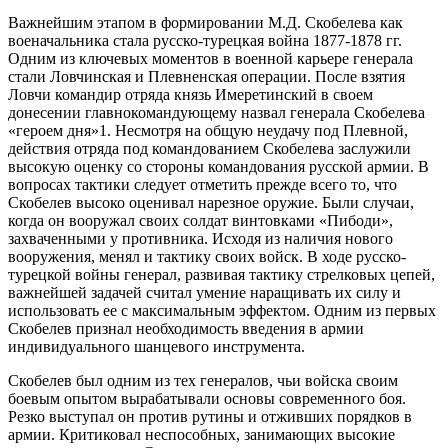
Важнейшим этапом в формировании М.Д. Скобелева как
военачальника стала русско-турецкая война 1877-1878 гг.
Одним из ключевых моментов в военной карьере генерала
стали Ловчинская и Плевненская операции. После взятия
Ловчи командир отряда князь Имеретинский в своем
донесении главнокомандующему назвал генерала Скобелева
«героем дня»1. Несмотря на общую неудачу под Плевной,
действия отряда под командованием Скобелева заслужили
высокую оценку со стороны командования русской армии. В
вопросах тактики следует отметить прежде всего то, что
Скобелев высоко оценивал нарезное оружие. Были случаи,
когда он вооружал своих солдат винтовками «Пибоди»,
захваченными у противника. Исходя из наличия нового
вооружения, менял и тактику своих войск. В ходе русско-
турецкой войны генерал, развивая тактику стрелковых цепей,
важнейшей задачей считал умение наращивать их силу и
использовать ее с максимальным эффектом. Одним из первых
Скобелев признал необходимость введения в армии
индивидуального шанцевого инструмента.
Скобелев был одним из тех генералов, чьи войска своим
боевым опытом вырабатывали основы современного боя.
Резко выступал он против рутины и отживших порядков в
армии. Критиковал неспособных, занимающих высокие