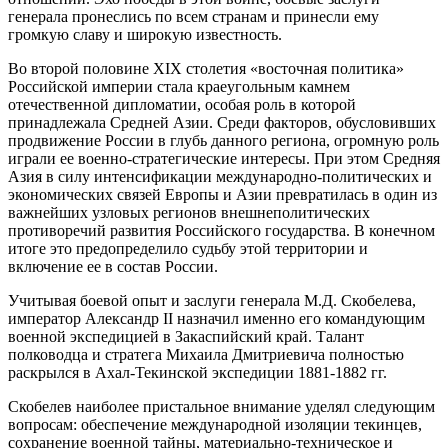
генерала пронеслись по всем странам и принесли ему
громкую славу и широкую известность.
Во второй половине XIX столетия «восточная политика»
Российской империи стала краеугольным камнем
отечественной дипломатии, особая роль в которой
принадлежала Средней Азии. Среди факторов, обусловивших
продвижение России в глубь данного региона, огромную роль
играли ее военно-стратегические интересы. При этом Средняя
Азия в силу интенсификации международно-политических и
экономических связей Европы и Азии превратилась в один из
важнейших узловых регионов внешнеполитических
противоречий развития Российского государства. В конечном
итоге это предопределило судьбу этой территории и
включение ее в состав России.
Учитывая боевой опыт и заслуги генерала М.Д. Скобелева,
император Александр II назначил именно его командующим
военной экспедицией в Закаспийский край. Талант
полководца и стратега Михаила Дмитриевича полностью
раскрылся в Ахал-Текинской экспедиции 1881-1882 гг.
Скобелев наиболее пристальное внимание уделял следующим
вопросам: обеспечение международной изоляции текинцев,
сохранение военной тайны, материально-техническое и