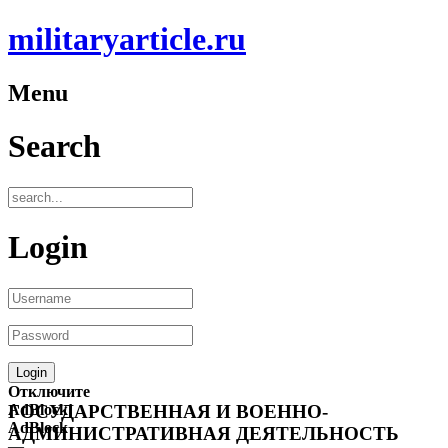
militaryarticle.ru
Menu
Search
Login
Отключите
AdBlock!
ГОСУДАРСТВЕННАЯ И ВОЕННО-
AdBlock
АДМИНИСТРАТИВНАЯ ДЕЯТЕЛЬНОСТЬ
—