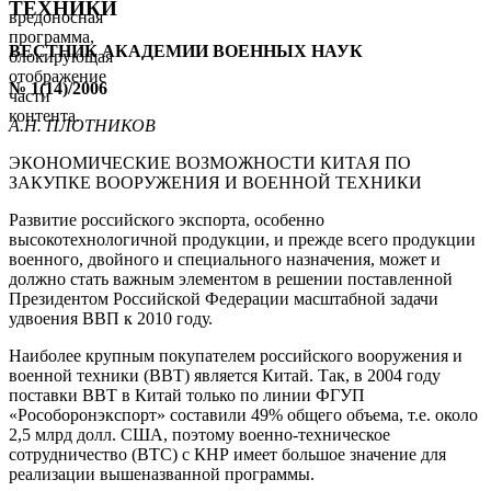
ТЕХНИКИ
вредоносная
программа,
ВЕСТНИК АКАДЕМИИ ВОЕННЫХ НАУК
блокирующая
отображение
№ 1(14)/2006
части
контента.
А.Н. ПЛОТНИКОВ
ЭКОНОМИЧЕСКИЕ ВОЗМОЖНОСТИ КИТАЯ ПО
ЗАКУПКЕ ВООРУЖЕНИЯ И ВОЕННОЙ ТЕХНИКИ
Развитие российского экспорта, особенно
высокотехнологичной продукции, и прежде всего продукции
военного, двойного и специального назначения, может и
должно стать важным элементом в решении поставленной
Президентом Российской Федерации масштабной задачи
удвоения ВВП к 2010 году.
Наиболее крупным покупателем российского вооружения и
военной техники (ВВТ) является Китай. Так, в 2004 году
поставки ВВТ в Китай только по линии ФГУП
«Рособоронэкспорт» составили 49% общего объема, т.е. около
2,5 млрд долл. США, поэтому военно-техническое
сотрудничество (ВТС) с КНР имеет большое значение для
реализации вышеназванной программы.