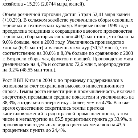
хозяйства - 15,2% (2,0744 млрд юаней).
Объем розничной торговли достиг 5 трлн 52,41 млрд юаней
(+10,2%). В сельском хозяйстве увеличились сборы основных
зерновых и технических культур. Впервые после 1999 года
преодолена тенденция к сокращению валового производства
зерновых, сбор которых составил 469,5 млн тонн, что было на
9,0% больше, чем в 2003 году. Увеличилось производство
хлопка (6,32 млн т) и масличных культур (30,57 млн т), что
соответственно на 30,0% и 8,8% больше по сравнению с 2003
г. Возросли сборы чая, фруктов и овощей. Производство мяса
увеличилось на 4,7% и составило 72,6 млн т, морепродуктов -
на 3,2% (48,55 млн тонн).
Рост ВВП Китая в 2004 г. по-прежнему поддерживался в
основном за счет сохранения высокого инвестиционного
спроса. Темпы роста инвестиций в промышленность, включая
энергетику, превышали средние показатели и увеличились на
38,3%, а отдельно в энергетику - более, чем на 47%. В то же
время существенно сократились темпы притока
капиталовложений в ряд отраслей промышленности, в том
числе в металлургию на 65,5 процентных пункта до 33,9%, в
производство отдельных видов цветных металлов на 43,5
процентных пункта до 24,4%.