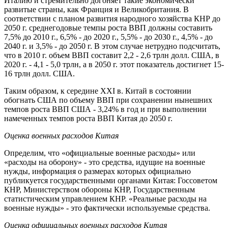
Италию и стремительно догоняет такие экономически
развитые страны, как Франция и Великобритания. В
соответствии с планом развития народного хозяйства КНР до
2050 г. среднегодовые темпы роста ВВП должны составить
7,5% до 2010 г., 6,5% - до 2020 г., 5,5% - до 2030 г., 4,5% - до
2040 г. и 3,5% - до 2050 г. В этом случае нетрудно подсчитать,
что в 2010 г. объем ВВП составит 2,2 - 2,6 трлн долл. США, в
2020 г. - 4,1 - 5,0 трлн, а в 2050 г. этот показатель достигнет 15-
16 трлн долл. США.
Таким образом, к середине XXI в. Китай в состоянии
обогнать США по объему ВВП при сохранении нынешних
темпов роста ВВП США - 3,24% в год и при выполнении
намеченных темпов роста ВВП Китая до 2050 г.
Оценка военных расходов Китая
Определим, что «официальные военные расходы» или
«расходы на оборону» - это средства, идущие на военные
нужды, информация о размерах которых официально
публикуется государственными органами Китая: Госсоветом
КНР, Министерством обороны КНР, Государственным
статистическим управлением КНР. «Реальные расходы на
военные нужды» - это фактически используемые средства.
Оценка официальных военных расходов Китая