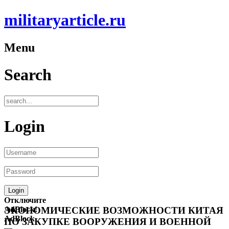
militaryarticle.ru
Menu
Search
Login
Отключите
AdBlock!
ЭКОНОМИЧЕСКИЕ ВОЗМОЖНОСТИ КИТАЯ
AdBlock
ПО ЗАКУПКЕ ВООРУЖЕНИЯ И ВОЕННОЙ
—