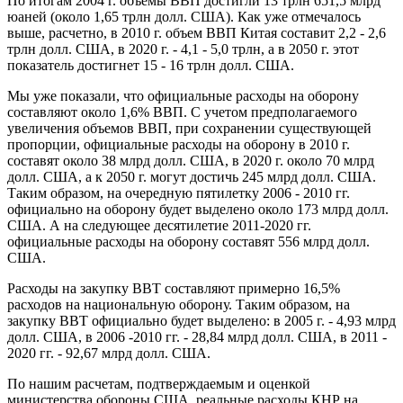
По итогам 2004 г. объемы ВВП достигли 13 трлн 651,5 млрд
юаней (около 1,65 трлн долл. США). Как уже отмечалось
выше, расчетно, в 2010 г. объем ВВП Китая составит 2,2 - 2,6
трлн долл. США, в 2020 г. - 4,1 - 5,0 трлн, а в 2050 г. этот
показатель достигнет 15 - 16 трлн долл. США.
Мы уже показали, что официальные расходы на оборону
составляют около 1,6% ВВП. С учетом предполагаемого
увеличения объемов ВВП, при сохранении существующей
пропорции, официальные расходы на оборону в 2010 г.
составят около 38 млрд долл. США, в 2020 г. около 70 млрд
долл. США, а к 2050 г. могут достичь 245 млрд долл. США.
Таким образом, на очередную пятилетку 2006 - 2010 гг.
официально на оборону будет выделено около 173 млрд долл.
США. А на следующее десятилетие 2011-2020 гг.
официальные расходы на оборону составят 556 млрд долл.
США.
Расходы на закупку ВВТ составляют примерно 16,5%
расходов на национальную оборону. Таким образом, на
закупку ВВТ официально будет выделено: в 2005 г. - 4,93 млрд
долл. США, в 2006 -2010 гг. - 28,84 млрд долл. США, в 2011 -
2020 гг. - 92,67 млрд долл. США.
По нашим расчетам, подтверждаемым и оценкой
министерства обороны США, реальные расходы КНР на