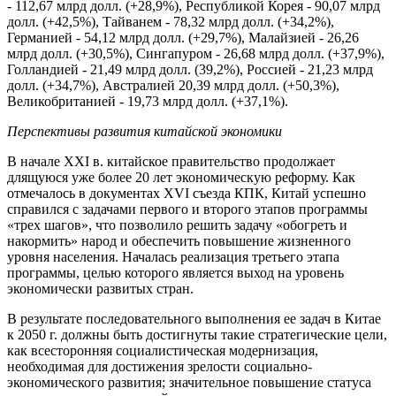
- 112,67 млрд долл. (+28,9%), Республикой Корея - 90,07 млрд
долл. (+42,5%), Тайванем - 78,32 млрд долл. (+34,2%),
Германией - 54,12 млрд долл. (+29,7%), Малайзией - 26,26
млрд долл. (+30,5%), Сингапуром - 26,68 млрд долл. (+37,9%),
Голландией - 21,49 млрд долл. (39,2%), Россией - 21,23 млрд
долл. (+34,7%), Австралией 20,39 млрд долл. (+50,3%),
Великобританией - 19,73 млрд долл. (+37,1%).
Перспективы развития китайской экономики
В начале XXI в. китайское правительство продолжает
длящуюся уже более 20 лет экономическую реформу. Как
отмечалось в документах XVI съезда КПК, Китай успешно
справился с задачами первого и второго этапов программы
«трех шагов», что позволило решить задачу «обогреть и
накормить» народ и обеспечить повышение жизненного
уровня населения. Началась реализация третьего этапа
программы, целью которого является выход на уровень
экономически развитых стран.
В результате последовательного выполнения ее задач в Китае
к 2050 г. должны быть достигнуты такие стратегические цели,
как всесторонняя социалистическая модернизация,
необходимая для достижения зрелости социально-
экономического развития; значительное повышение статуса