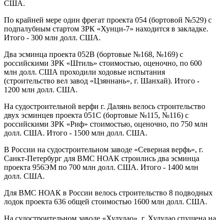
США.
По крайней мере один фрегат проекта 054 (бортовой №529) с
подпалубным стартом ЗРК «Хунци-7» находится в закладке.
Итого - 300 млн долл. США.
Два эсминца проекта 052В (бортовые №168, №169) с
российскими ЗРК «Штиль» стоимостью, оценочно, по 600
млн долл. США проходили ходовые испытания
(строительство вел завод «Цзяннань», г. Шанхай). Итого -
1200 млн долл. США.
На судостроительной верфи г. Далянь велось строительство
двух эсминцев проекта 051С (бортовые №115, №116) с
российскими ЗРК «Риф» стоимостью, оценочно, по 750 млн
долл. США. Итого - 1500 млн долл. США.
В России на судостроительном заводе «Северная верфь», г.
Санкт-Петербург для ВМС НОАК строились два эсминца
проекта 956ЭМ по 700 млн долл. США. Итого - 1400 млн
долл. США.
Для ВМС НОАК в России велось строительство 8 подводных
лодок проекта 636 общей стоимостью 1600 млн долл. США.
На судостроительном заводе «Хулудао», г. Хулудао спущена на