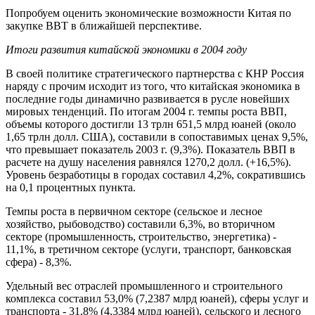
Попробуем оценить экономические возможности Китая по
закупке ВВТ в ближайшей перспективе.
Итоги развития китайской экономики в 2004 году
В своей политике стратегического партнерства с КНР Россия
наряду с прочим исходит из того, что китайская экономика в
последние годы динамично развивается в русле новейших
мировых тенденций. По итогам 2004 г. темпы роста ВВП,
объемы которого достигли 13 трлн 651,5 млрд юаней (около
1,65 трлн долл. США), составили в сопоставимых ценах 9,5%,
что превышает показатель 2003 г. (9,3%). Показатель ВВП в
расчете на душу населения равнялся 1270,2 долл. (+16,5%).
Уровень безработицы в городах составил 4,2%, сократившись
на 0,1 процентных пункта.
Темпы роста в первичном секторе (сельское и лесное
хозяйство, рыбоводство) составили 6,3%, во вторичном
секторе (промышленность, строительство, энергетика) -
11,1%, в третичном секторе (услуги, транспорт, банковская
сфера) - 8,3%.
Удельный вес отраслей промышленного и строительного
комплекса составил 53,0% (7,2387 млрд юаней), сферы услуг и
транспорта - 31,8% (4,3384 млрд юаней), сельского и лесного