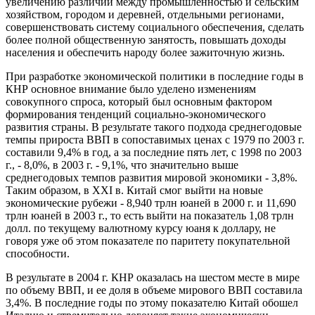
увеличению различий между промышленностью и сельским
хозяйством, городом и деревней, отдельными регионами,
совершенствовать систему социального обеспечения, сделать
более полной общественную занятость, повышать доходы
населения и обеспечить народу более зажиточную жизнь.
При разработке экономической политики в последние годы в
КНР основное внимание было уделено изменениям
совокупного спроса, который был основным фактором
формирования тенденций социально-экономического
развития страны. В результате такого подхода среднегодовые
темпы прироста ВВП в сопоставимых ценах с 1979 по 2003 г.
составили 9,4% в год, а за последние пять лет, с 1998 по 2003
г., - 8,0%, в 2003 г. - 9,1%, что значительно выше
среднегодовых темпов развития мировой экономики - 3,8%.
Таким образом, в XXI в. Китай смог выйти на новые
экономические рубежи - 8,940 трлн юаней в 2000 г. и 11,690
трлн юаней в 2003 г., то есть выйти на показатель 1,08 трлн
долл. по текущему валютному курсу юаня к доллару, не
говоря уже об этом показателе по паритету покупательной
способности.
В результате в 2004 г. КНР оказалась на шестом месте в мире
по объему ВВП, и ее доля в объеме мирового ВВП составила
3,4%. В последние годы по этому показателю Китай обошел