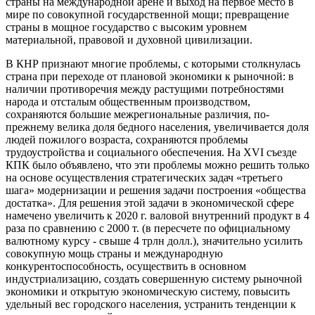
страны на международной арене и выход на первое место в
мире по совокупной государственной мощи; превращение
страны в мощное государство с высоким уровнем
материальной, правовой и духовной цивилизации.
В КНР признают многие проблемы, с которыми столкнулась
страна при переходе от плановой экономики к рыночной: в
наличии противоречия между растущими потребностями
народа и отсталым общественным производством,
сохраняются большие межрегиональные различия, по-
прежнему велика доля бедного населения, увеличивается доля
людей пожилого возраста, сохраняются проблемы
трудоустройства и социального обеспечения. На XVI съезде
КПК было объявлено, что эти проблемы можно решить только
на основе осуществления стратегических задач «третьего
шага» модернизации и решения задачи построения «общества
достатка». Для решения этой задачи в экономической сфере
намечено увеличить к 2020 г. валовой внутренний продукт в 4
раза по сравнению с 2000 т. (в пересчете по официальному
валютному курсу - свыше 4 трлн долл.), значительно усилить
совокупную мощь страны и международную
конкурентоспособность, осуществить в основном
индустриализацию, создать совершенную систему рыночной
экономики и открытую экономическую систему, повысить
удельный вес городского населения, устранить тенденции к