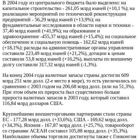
В 2004 году из центрального бюджета было выделено: на
капитальное строительство - 261,05 млрд юаней (+10,1 %); на
реализацию мероприятий по технической реконструкции
предприятий - 56,29 млрд юаней (+13,9%); на
фундаментальные исследования в области науки и техники -
37,46 млрд юаней (+41,9%); на образование и
здравоохранение -455,37 млрд юаней (+15,4%); на социальное
обеспечение и социальную помощь - 162,62 млрд юаней
(+18,1%); расходы на административные органы управления
составили 223,49 млрд юаней (+21,2%), дотации к ценам
составили 53,8 млрд юаней (+16,2%), выплаты по внешнему
долгу составили 317,32 млрд юаней (-1,3%).
На конец 2004 года валютные запасы страны достигли 609
млрд 251 млн долл. (2-е место в мире), то есть увеличились по
сравнению с 2003 годом на 206,68 млрд долл. (или на 51,3%).
При этом объем их прироста был существенно больше
прироста валютных запасов в 2003 году, который составил
116,84 млрд долларов США.
Крупнейшими внешнеторговыми партнерами стали страны
ЕС - 177,28 млрд долл. (+33,6%), США - 169,62 млрд долл.
(+34,3%), Япония - 167,87 млрд долл. (+25,7%), товарооборот
со странами АСЕАН составил 105,88 млрд долл. (+35,3%).
Наибольшие объемы торговли достигнуты также с Гонконгом