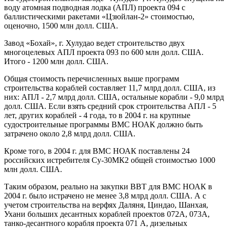
воду атомная подводная лодка (АПЛ) проекта 094 с
баллистическими ракетами «Цзюйлан-2» стоимостью,
оценочно, 1500 млн долл. США.
Завод «Бохай», г. Хулудао ведет строительство двух
многоцелевых АПЛ проекта 093 по 600 млн долл. США.
Итого - 1200 млн долл. США.
Общая стоимость перечисленных выше программ
строительства кораблей составляет 11,7 млрд долл. США, из
них: АПЛ - 2,7 млрд долл. США, остальные корабли - 9,0 млрд
долл. США. Если взять средний срок строительства АПЛ - 5
лет, других кораблей - 4 года, то в 2004 г. на крупные
судостроительные программы ВМС НОАК должно быть
затрачено около 2,8 млрд долл. США.
Кроме того, в 2004 г. для ВМС НОАК поставлены 24
российских истребителя Су-30МК2 общей стоимостью 1000
млн долл. США.
Таким образом, реально на закупки ВВТ для ВМС НОАК в
2004 г. было истрачено не менее 3,8 млрд долл. США. А с
учетом строительства на верфях Даляня, Циндао, Шанхая,
Ухани больших десантных кораблей проектов 072А, 073А,
танко-десантного корабля проекта 071 А, дизельных