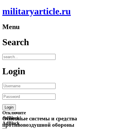
militaryarticle.ru
Menu
Search
Login
Отключите
AdBlock!
Основные системы и средства
AdBlock
противовоздушной обороны
—