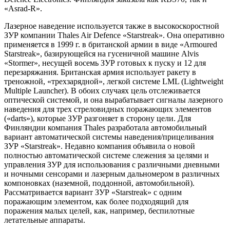
«Asrad-R».
Лазерное наведение используется также в высокоскоростной
ЗУР компании Thales Air Defence «Starstreak». Она оперативно
применяется в 1999 г. в британской армии в виде «Armoured
Starstreak», базирующейся на гусеничной машине Alvis
«Stormer», несущей восемь ЗУР готовых к пуску и 12 для
перезаряжания. Британская армия использует ракету в
треножной, «трехзарядной», легкой системе LML (Lightweight
Multiple Launcher). В обоих случаях цель отслеживается
оптической системой, и она вырабатывает сигналы лазерного
наведения для трех стреловидных поражающих элементов
(«darts»), которые ЗУР разгоняет в сторону цели. Для
Финляндии компания Thales разработала автомобильный
вариант автоматической системы наведения/прицеливания
ЗУР «Starstreak». Недавно компания объявила о новой
полностью автоматической системе слежения за целями и
управления ЗУР для использования с различными дневными
и ночными сенсорами и лазерным дальномером в различных
компоновках (наземной, поддонной, автомобильной).
Рассматривается вариант ЗУР «Starstreak» с одним
поражающим элементом, как более подходящий для
поражения малых целей, как, например, беспилотные
летательные аппараты.