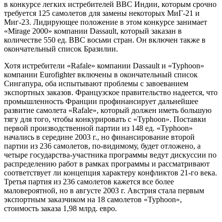
в конкурсе легких истребителей ВВС Индии, которым срочно
требуется 125 самолетов для замены некоторых МиГ-21 и
Миг-23. Лидирующее положение в этом конкурсе занимает
«Mirage 2000» компании Dassault, который заказан в
количестве 550 ед. ВВС восьми стран. Он включен также в
окончательный список Бразилии.
Хотя истребители «Rafale» компании Dassault и «Typhoon»
компании Eurofighter включены в окончательный список
Сингапура, оба испытывают проблемы с завоеванием
экспортных заказов. Французское правительство надеется, что
промышленность Франции профинансирует дальнейшее
развитие самолета «Rafale», который должен иметь большую
тягу для того, чтобы конкурировать с «Typhoon». Поставки
первой производственной партии из 148 ед. «Typhoon»
начались в середине 2003 г., но финансирование второй
партии из 236 самолетов, по-видимому, будет отложено, а
четыре государства-участника программы ведут дискуссии по
распределению работ в рамках программы и рассматривают
соответствует ли концепция характеру конфликтов 21-го века.
Третья партия из 236 самолетов кажется все более
маловероятной, но в августе 2003 г. Австрия стала первым
экспортным заказчиком на 18 самолетов «Typhoon»,
стоимость заказа 1,98 млрд. евро.