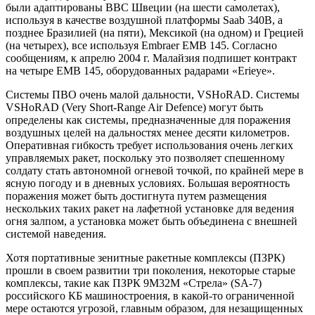
были адаптированы ВВС Швеции (на шести самолетах),
используя в качестве воздушной платформы Saab 340B, а
позднее Бразилией (на пяти), Мексикой (на одном) и Грецией
(на четырех), все используя Embraer EMB 145. Согласно
сообщениям, к апрелю 2004 г. Малайзия подпишет контракт
на четыре ЕМВ 145, оборудованных радарами «Erieye».
Системы ПВО очень малой дальности, VSHoRAD. Системы
VSHoRAD (Very Short-Range Air Defence) могут быть
определены как системы, предназначенные для поражения
воздушных целей на дальностях менее десяти километров.
Оперативная гибкость требует использования очень легких
управляемых ракет, поскольку это позволяет спешенному
солдату стать автономной огневой точкой, по крайней мере в
ясную погоду и в дневных условиях. Большая вероятность
поражения может быть достигнута путем размещения
нескольких таких ракет на лафетной установке для ведения
огня залпом, а установка может быть объединена с внешней
системой наведения.
Хотя портативные зенитные ракетные комплексы (ПЗРК)
прошли в своем развитии три поколения, некоторые старые
комплексы, такие как ПЗРК 9М32М «Стрела» (SA-7)
российского КБ машиностроения, в какой-то ограниченной
мере остаются угрозой, главным образом, для незащищенных