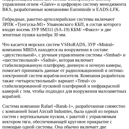
управления огнем «Glaive» и цифровую систему менеджмента
BKS, разработанные компаниями Euromissile и EADS-LFK.
Гибридные, ракетно-артиллерийские системы включают
ЗРПК «Тунгуска-М1» Ульяновского КБП, в состав которого
входят восемь ЗУР 9М311 (SA-19) КБМ/ «Факел» и две
зенитные пушки калибра 30 мм.
Что касается морских систем VSHoRADS, ЗУР «Mistral»
компании MBDA находятся на вооружении в составе
«двухствольной», с ручным управлением системы «Simbad» и
«шестиствольной» «Sadral», которая включает
стабилизированную платформу, дневную и ночную камеры,
помогает принимать данные от радиолокационной и оптико-
электронной систем корабля-носителя. Компания разработала
также «четырехствольный» вариант «Tetral» со
стабилизированной пусковой платформой и инфракрасной
камерой с тем, чтобы подходил для вооружения малозаметных
кораблей.
Система компании Rafael «Barak-1», разработанная совместно
с компанией Israel Aircraft Industries, была одной из первых
систем с вертикальным пуском, с ракетой с управляемым
вектором тяги, обеспечивающей круговое прикрытие с
помощью одной системы. Она обычно включает две