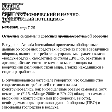
вредоносная
ВИНИТИ
программа,
блокирующая
Серия «ЭКОНОМИЧЕСКИЙ И НАУЧНО-
отображение
ТЕХНИЧЕСКИЙ ПОТЕНЦИАЛ»
части
контента.
№
5
/200
5, стр.7-26
Основные системы и средства противовоздушной обороны
В журнале Armada International приведены обобщенные
данные об основных средствах и системах противовоздушной
обороны, включая истребители, управляемые ракеты класса
«воздух-воздух», самолетные системы ДРЛОиУ, ракетные и
артиллерийские зенитные комплексы, состоящих на
вооружении различных стран мира, а также находящихся в
стадии разработки.
В опубликованном материале говорится, что большинство
современных истребителей с самого начала
конструировались, как многоцелевые боевые самолеты, хотя
некоторые (F-15, «Mirage 2000» и F/A-22) обладают самыми
высокими характеристиками (по скорости, высоте),
необходимыми для противовоздушной обороны (ПВО) и
завоевания господства в воздухе.