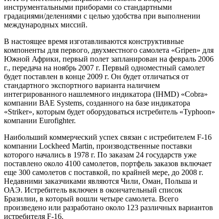
инструментальными приборами со стандартными
градациями/делениями с целью удобства при выполнении
международных миссий.
В настоящее время изготавливаются конструктивные
компоненты для первого, двухместного самолета «Gripen» для
Южной Африки, первый полет запланирован на февраль 2006
г., передача на ноябрь 2007 г. Первый одноместный самолет
будет поставлен в конце 2009 г. Он будет отличаться от
стандартного экспортного варианта наличием
интегрированного нашлемного индикатора (IHMD) «Cobra»
компании ВАЕ Systems, созданного на базе индикатора
«Striker», которым будет оборудоваться истребитель «Typhoon»
компании Eurofighter.
Наибольший коммерческий успех связан с истребителем F-16
компании Lockheed Martin, производственные поставки
которого начались в 1978 г. По заказам 24 государств уже
поставлено около 4100 самолетов, портфель заказов включает
еще 300 самолетов с поставкой, по крайней мере, до 2008 г.
Недавними заказчиками являются Чили, Оман, Польша и
ОАЭ. Истребитель включен в окончательный список
Бразилии, в который вошли четыре самолета. Всего
произведено или разработано около 123 различных вариантов
истребителя F-16.