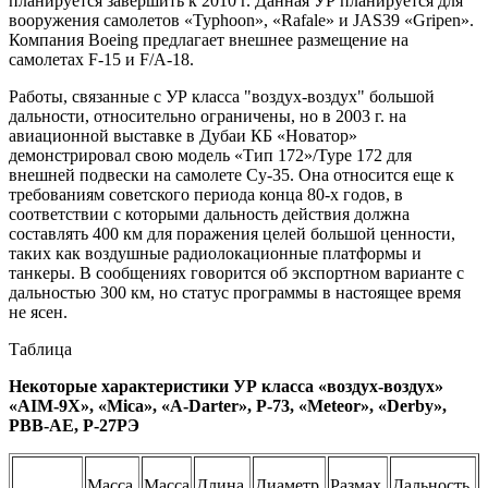
планируется завершить к 2010 г. Данная УР планируется для
вооружения самолетов «Typhoon», «Rafale» и JAS39 «Gripen».
Компания Boeing предлагает внешнее размещение на
самолетах F-15 и F/A-18.
Работы, связанные с УР класса "воздух-воздух" большой
дальности, относительно ограничены, но в 2003 г. на
авиационной выставке в Дубаи КБ «Новатор»
демонстрировал свою модель «Тип 172»/Туре 172 для
внешней подвески на самолете Су-35. Она относится еще к
требованиям советского периода конца 80-х годов, в
соответствии с которыми дальность действия должна
составлять 400 км для поражения целей большой ценности,
таких как воздушные радиолокационные платформы и
танкеры. В сообщениях говорится об экспортном варианте с
дальностью 300 км, но статус программы в настоящее время
не ясен.
Таблица
Некоторые характеристики УР класса «воздух-воздух»
«AIM-9X», «Mica», «A-Darter», P-73, «Meteor», «Derby»,
PBB-AE, Р-27РЭ
Масса,
Масса
Длина,
Диаметр,
Размах,
Дальность,