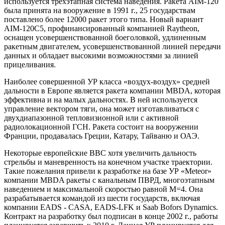
используется трехэтапная система наведения. Ракета AIM-120
была принята на вооружение в 1991 г., 25 государствам
поставлено более 12000 ракет этого типа. Новый вариант
AIM-120C5, профинансированный компанией Raytheon,
оснащен усовершенствованной боеголовкой, удлиненным
ракетным двигателем, усовершенствованной линией передачи
данных и обладает высокими возможностями за линией
прицеливания.
Наиболее совершенной УР класса «воздух-воздух» средней
дальности в Европе является ракета компании MBDA, которая
эффективна и на малых дальностях. В ней используется
управление вектором тяги, она может изготавливаться с
двухдиапазонной тепловизионной или с активной
радиолокационной ГСН. Ракета состоит на вооружении
Франции, продавалась Греции, Катару, Тайваню и ОАЭ.
Некоторые европейские ВВС хотя увеличить дальность
стрельбы и маневренность на конечном участке траектории.
Такие пожелания привели к разработке на базе УР «Meteor»
компании MBDA ракеты с канальным ПВРД, многоэтапным
наведением и максимальной скоростью равной М=4. Она
разрабатывается командой из шести государств, включая
компании EADS - CASA, EADS-LFK и Saab Bofors Dynamics.
Контракт на разработку был подписан в конце 2002 г., работы