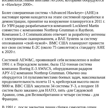
восьмилопастными винтами NP2000, которыми оборудуются
и «Hawkeye 2000».
Более совершенная система «Advanced Hawkeye» (АНЕ) в
настоящее время находится на этапе системной проработки и
демонстрации, принятие на вооружение планируется в 2011 г.
Ее УВЧ радар разрабатывается компанией Lockheed Martin
совместно с компаниями Northrop Grumman и Raytheon.
Компания L-3 Communications отвечает за разработку антенны
с электронным сканированием, а ВАЕ Systems за систему
опознавания «свой-чужой». ВМС США планируют привести
все свои системы Е-2С (около 75 самолетов) к стандарту АНЕ
к 2020 г.
Системой AEW&C, проявившей себя великолепно в войне
1991 г. в Персидском заливе, была 152-тонная система
компании Boeing E-3 AWACS, оборудованная радаром
АРУ-1/2 компании Northrop Grumman. Обычно она
оборудуется 14 пультами/местами боевых задач, максимальная
продолжительность полета 11 ч, крейсерская высота около
9000 м. ВВС США закупили 34 системы У-3, а позднее 18
систем было заказано для НАТО, пять -для Саудовской
Аравии, семь для Великобритании и четыре системы - для
Франции.
В 1991 г., после закрытия линии сборки самолетов серии