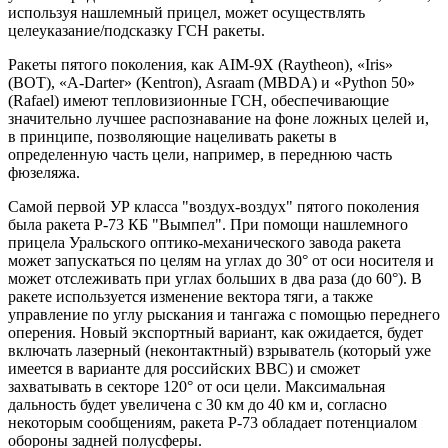
используя нашлемный прицел, может осуществлять
целеуказание/подсказку ГСН ракеты.
Ракеты пятого поколения, как AIM-9X (Raytheon), «Iris»
(ВОТ), «A-Darter» (Kentron), Asraam (MBDA) и «Python 50»
(Rafael) имеют тепловизионные ГСН, обеспечивающие
значительно лучшее распознавание на фоне ложных целей и,
в принципе, позволяющие нацеливать ракеты в
определенную часть цели, например, в переднюю часть
фюзеляжа.
Самой первой УР класса "воздух-воздух" пятого поколения
была ракета Р-73 КБ "Вымпел". При помощи нашлемного
прицела Уральского оптико-механического завода ракета
может запускаться по целям на углах до 30° от оси носителя и
может отслеживать при углах больших в два раза (до 60°). В
ракете используется изменение вектора тяги, а также
управление по углу рыскания и тангажа с помощью переднего
оперения. Новый экспортный вариант, как ожидается, будет
включать лазерный (неконтактный) взрыватель (который уже
имеется в варианте для российских ВВС) и сможет
захватывать в секторе 120° от оси цели. Максимальная
дальность будет увеличена с 30 км до 40 км и, согласно
некоторым сообщениям, ракета Р-73 обладает потенциалом
обороны задней полусферы.