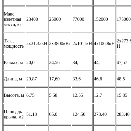
Макс,
взлетная
23400
25000
77000
152000
175000
масса, кг
Тяга,
2х273,
2х31,32кН
2х3800кВт
2х1011кН
4х106,8кН
мощность
Н
Размах, м
20,0
24,56
34,
44,
47,57
Длина, м
29,87
17,60
33,6
46,6
48,5
Высота, м
6,75
5,58
12,55
12,7
15,85
Площадь
51,18
65,0
124,50
273,40
283,40
крыла, м2