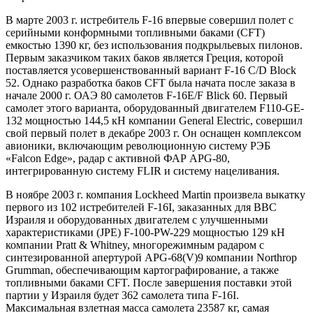
В марте 2003 г. истребитель F-16 впервые совершил полет с
серийными конформными топливными баками (CFT)
емкостью 1390 кг, без использования подкрыльевых пилонов.
Первым заказчиком таких баков является Греция, которой
поставляется усовершенствованный вариант F-16 C/D Block
52. Однако разработка баков CFT была начата после заказа в
начале 2000 г. ОАЭ 80 самолетов F-16E/F Blick 60. Первый
самолет этого варианта, оборудованный двигателем F110-GE-
132 мощностью 144,5 кН компании General Electric, совершил
свой первый полет в декабре 2003 г. Он оснащен комплексом
авионики, включающим революционную систему РЭБ
«Falcon Edge», радар с активной ФАР APG-80,
интегрированную систему FLIR и систему нацеливания.
В ноябре 2003 г. компания Lockheed Martin произвела выкатку
первого из 102 истребителей F-16I, заказанных для ВВС
Израиля и оборудованных двигателем с улучшенными
характеристиками (JРЕ) F-100-PW-229 мощностью 129 кН
компании Pratt & Whitney, многорежимным радаром с
синтезированной апертурой APG-68(V)9 компании Northrop
Grumman, обеспечивающим картографирование, а также
топливными баками CFT. После завершения поставки этой
партии у Израиля будет 362 самолета типа F-16I.
Максимальная взлетная масса самолета 23587 кг, самая