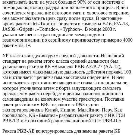
захватывать цели на углах больших 90% от оси носителя с
помощью бортового радара или нашлемного прицела. В ней
сочетаются управление вектором тяги и хвостовое оперение,
она может захватить цель сразу после пуска. В настоящее
время ракета «Iris-Т» интегрируется в самолеты F-16, F/A-18,
JAS39 «Gripen», «Tornado», «Typhoon». В конце 2003 г.
указанные шесть стран подписали меморандум о
взаимопонимании по серийному производству примерно 4000
ракет «Iris-T».
УР класса «воздух-воздух» средней дальности. Нынешний
стандарт на ракеты этого класса средней дальности был
установлен ракетой КБ «Вымпел» РВВ-АЕ/Р-77 (АА-12),
которая имеет максимальную дальность действия порядка 100
км и отличается решетчатым хвостовым оперением. В ней
используется трехэтапное наведение: сначала инерциальное,
которое уточняется затем с борта запускающего самолета
прежде, чем ракета перейдет в режим радиолокационного
самонаведения на конечном участке траектории. Поставки
ракет российским ВВС начались в 1993 г., они
экспортировались в Китай, Индию, Малайзию, Перу. Как
сообщалось, КБ «Вымпел» разрабатывает ракету с ИК ГСН
РВВ-ТЭ и с пассивной радиолокационной ГСН РВВ-ПЭ.
Ракета РВВ-АЕ конструировалась для замены ракеты КБ