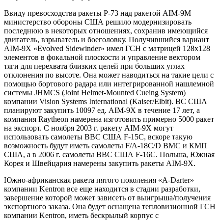
Ввиду превосходства ракеты Р-73 над ракетой AIM-9M
министерство обороны США решило модернизировать
последнюю в некоторых отношениях, сохранив имеющийся
двигатель, взрыватель и боеголовку. Получившийся вариант
AIM-9X «Evolved Sidewinder» имел ГСН с матрицей 128x128
элементов в фокальной плоскости и управление вектором
тяги для перехвата близких целей при больших углах
отклонения по высоте. Она может наводиться на такие цели с
помощью бортового радара или интегрированной нашлемной
системы JHMCS (Joint Helmet-Mounted Cueing System)
компании Vision Systems International (Kaiser/Elbit). ВС США
планируют закупить 10097 ед. AIM-9X в течение 17 лет, а
компания Raytheon намерена изготовить примерно 5000 ракет
на экспорт. С ноября 2003 г. ракету AIM-9X могут
использовать самолеты ВВС США F-15C, вскоре такую
возможность будут иметь самолеты F/A-18C/D ВМС и КМП
США, а в 2006 г. самолеты ВВС США F-16C. Польша, Южная
Корея и Швейцария намерены закупить ракеты AIM-9X.
Южно-африканская ракета пятого поколения «A-Darter»
компании Kentron все еще находится в стадии разработки,
завершение которой может зависеть от выигрыша/получения
экспортного заказа. Она будет оснащена тепловизионной ГСН
компании Kentron, иметь бескрылый корпус с