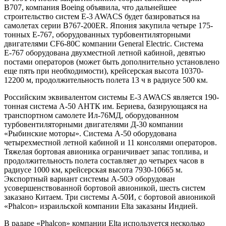
В707, компания Boeing объявила, что дальнейшее
строительство систем E-3 AWACS будет базироваться на
самолетах серии B767-200ER. Япония закупила четыре 175-
тонных Е-767, оборудованных турбовентиляторными
двигателями CF6-80C компании General Electric. Система
Е-767 оборудована двухместной летной кабиной, девятью
постами операторов (может быть дополнительно установлено
еще пять при необходимости), крейсерская высота 10370-
12200 м, продолжительность полета 13 ч в радиусе 500 км.
Российским эквивалентом системы E-3 AWACS является 190-
тонная система А-50 АНТК им. Бериева, базирующаяся на
транспортном самолете Ил-76МД, оборудованном
турбовентиляторными двигателями Д-30 компании
«Рыбинские моторы». Система А-50 оборудована
четырехместной летной кабиной и 11 консолями операторов.
Тяжелая бортовая авионика ограничивает запас топлива, и
продолжительность полета составляет до четырех часов в
радиусе 1000 км, крейсерская высота 7930-10665 м.
Экспортный вариант системы А-50Э оборудован
усовершенствованной бортовой авионикой, шесть систем
заказано Китаем. Три системы А-50И, с бортовой авионикой
«Phalcon» израильской компании Elta заказаны Индией.
В радаре «Phalcon» компании Elta используется несколько