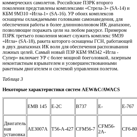
коммерческих самолетов. Российские ПЗРК второго
поколения представлены комплексами «Стрела-3» (SA-14) и
КБМ 9М310 «Игла-1» (SA-16). УР обоих комплексов
оснащены охлаждаемыми головками самонаведения, для
обеспечения работы в более длинноволновом ИК диапазоне,
позволяющие поражать цели на любом ракурсе. Примером
ПЗРК третьего поколения может служить комплекс 9М39
«Игла» (SA-18), ракета которого оснащены ГСН, работающей
в двух диапазонах ИК волн для обеспечения распознавания
ложных целей. Самый новый ПЗР КБМ 9М342 «Игла -
Супер» включает УР с более мощной боеголовкой, лазерным
неконтактным взрывателем и усовершенствованными
ракетным двигателем и системой управления полетом.
Таблица 3
Некоторые характеристики систем AEW&C/AWACS
ЕМВ 145
Е-2С
В737
Е-
Е-767
Двигатель
CFM56-
ная
АЕ3007А
Т56-А-427
CFM56-7
CF6-8
2A-
установка