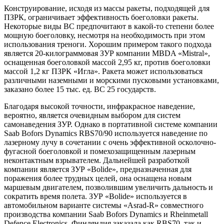
Конструирование, исходя из массы ракеты, подходящей для
ПЗРК, ограничивает эффективность боеголовки ракеты.
Некоторые виды ВС предпочитают в какой-то степени более
мощную боеголовку, несмотря на необходимость при этом
использования треноги. Хорошим примером такого подхода
является 20-килограммовая ЗУР компании MBDA «Mistral»,
оснащенная боеголовкой массой 2,95 кг, против боеголовки
массой 1,2 кг ПЗРК «Игла». Ракета может использоваться
различными наземными и морскими пусковыми установками,
заказано более 15 тыс. ед. ВС 25 государств.
Благодаря высокой точности, инфракрасное наведение,
вероятно, является очевидным выбором для систем
самонаведения ЗУР. Однако в портативной системе компании
Saab Bofors Dynamics RBS70/90 используется наведение по
лазерному лучу в сочетании с очень эффективной осколочно-
фугасной боеголовкой и помехозащищенным лазерным
неконтактным взрывателем. Дальнейшей разработкой
компании является ЗУР «Bolide», предназначенная для
поражения более трудных целей, она оснащена новым
маршевым двигателем, позволившим увеличить дальность и
сократить время полета. ЗУР «Bolide» используется в
автомобильном варианте системы «Asrad-R» совместного
производства компании Saab Bofors Dynamics и Rheinmetall
Defence Electronics. Финляндия заказала как RBS70, так и