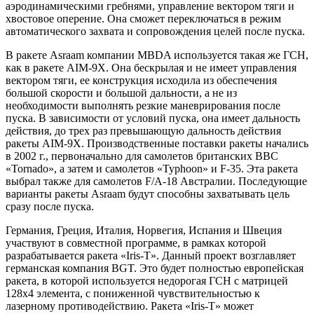
аэродинамическими гребнями, управление вектором тяги и
хвостовое оперение. Она сможет переключаться в режим
автоматического захвата и сопровождения целей после пуска.
В ракете Asraam компании MBDA используется такая же ГСН,
как в ракете AIM-9X. Она бескрылая и не имеет управления
вектором тяги, ее конструкция исходила из обеспечения
большой скорости и большой дальности, а не из
необходимости выполнять резкие маневрирования после
пуска. В зависимости от условий пуска, она имеет дальность
действия, до трех раз превышающую дальность действия
ракеты AIM-9X. Производственные поставки ракеты начались
в 2002 г., первоначально для самолетов британских ВВС
«Tornado», а затем и самолетов «Typhoon» и F-35. Эта ракета
выбрал также для самолетов F/A-18 Австралии. Последующие
варианты ракеты Asraam будут способны захватывать цель
сразу после пуска.
Германия, Греция, Италия, Норвегия, Испания и Швеция
участвуют в совместной программе, в рамках которой
разрабатывается ракета «Iris-T». Данный проект возглавляет
германская компания BGT. Это будет полностью европейская
ракета, в которой используется недорогая ГСН с матрицей
128x4 элемента, с пониженной чувствительностью к
лазерному противодействию. Ракета «Iris-T» может