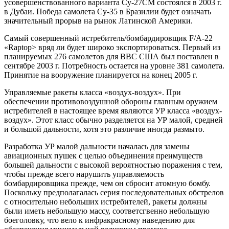
усовершенствованного варианта Су-27СМ состоялся в 2003 г.
в Дубаи. Победа самолета Су-35 в Бразилии будет означать
значительный прорыв на рынок Латинской Америки.
Самый совершенный истребитель/бомбардировщик F/A-22
«Raptop> вряд ли будет широко экспортироваться. Первый из
планируемых 276 самолетов для ВВС США был поставлен в
сентябре 2003 г. Потребность остается на уровне 381 самолета.
Принятие на вооружение планируется на конец 2005 г.
Управляемые ракеты класса «воздух-воздух». При
обеспечении противовоздушной обороны главным оружием
истребителей в настоящее время являются УР класса «воздух-
воздух». Этот класс обычно разделяется на УР малой, средней
и большой дальности, хотя это различие иногда размыто.
Разработка УР малой дальности началась для замены
авиационных пушек с целью объединения преимуществ
большей дальности с высокой вероятностью поражения с тем,
чтобы прежде всего нарушить управляемость
бомбардировщика прежде, чем он сбросит атомную бомбу.
Поскольку предполагалась серия последовательных обстрелов
с относительно небольших истребителей, ракеты должны
были иметь небольшую массу, соответсгвенно небольшую
боеголовку, что вело к инфракрасному наведению для