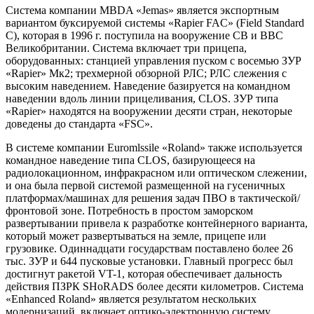
Система компании MBDA «Jemas» является экспортным
вариантом буксируемой системы «Rapier FAC» (Field Standard
С), которая в 1996 г. поступила на вооружение СВ и ВВС
Великобритании. Система включает три прицепа,
оборудованных: станцией управления пуском с восемью ЗУР
«Rapier» Мк2; трехмерной обзорной РЛС; РЛС слежения с
высоким наведением. Наведение базируется на командном
наведении вдоль линии прицеливания, CLOS. ЗУР типа
«Rapier» находятся на вооружении десяти стран, некоторые
доведены до стандарта «FSC».
В системе компании Euromlssile «Roland» также используется
командное наведение типа CLOS, базирующееся на
радиолокационном, инфракрасном или оптическом слежении,
и она была первой системой размещенной на гусеничных
платформах/машинах для решения задач ПВО в тактической/
фронтовой зоне. Потребность в простом заморском
развертывании привела к разработке контейнерного варианта,
который может развертываться на земле, прицепе или
грузовике. Одиннадцати государствам поставлено более 26
тыс. ЗУР и 644 пусковые установки. Главный прогресс был
достигнут ракетой VT-1, которая обеспечивает дальность
действия ПЗРК SHoRADS более десяти километров. Система
«Enhanced Roland» является результатом нескольких
модернизаций, включает оптико-электронную систему