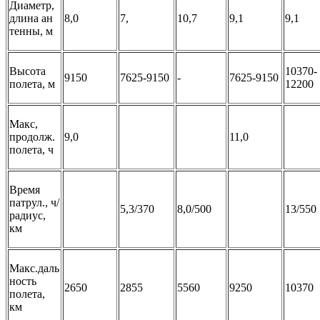
Диаметр,
длина ан
8,0
7,
10,7
9,1
9,1
тенны, м
Высота
10370-
9150
7625-9150
-
7625-9150
полета, м
12200
Макс,
продолж.
9,0
11,0
полета, ч
Время
патрул., ч/
5,3/370
8,0/500
13/550
радиус,
км
Макс.даль
ность
2650
2855
5560
9250
10370
полета,
км