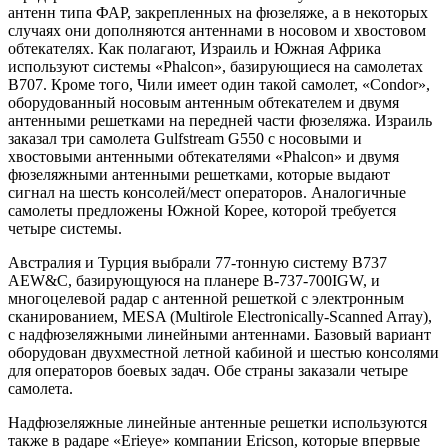
антенн типа ФАР, закрепленных на фюзеляже, а в некоторых
случаях они дополняются антеннами в носовом и хвостовом
обтекателях. Как полагают, Израиль и Южная Африка
используют системы «Phalcon», базирующиеся на самолетах
В707. Кроме того, Чили имеет один такой самолет, «Condor»,
оборудованный носовым антенным обтекателем и двумя
антенными решетками на передней части фюзеляжа. Израиль
заказал три самолета Gulfstream G550 с носовыми и
хвостовыми антенными обтекателями «Phalcon» и двумя
фюзеляжными антенными решетками, которые выдают
сигнал на шесть консолей/мест операторов. Аналогичные
самолеты предложены Южной Корее, которой требуется
четыре системы.
Австралия и Турция выбрали 77-тонную систему В737
AEW&C, базирующуюся на планере B-737-700IGW, и
многоцелевой радар с антенной решеткой с электронным
сканированием, MESA (Multirole Electronically-Scanned Array),
с надфюзеляжными линейными антеннами. Базовый вариант
оборудован двухместной летной кабиной и шестью консолями
для операторов боевых задач. Обе страны заказали четыре
самолета.
Надфюзеляжные линейные антенные решетки используются
также в радаре «Erieye» компании Ericson, которые впервые