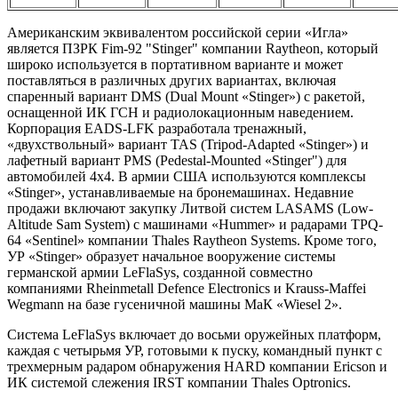
Американским эквивалентом российской серии «Игла»
является ПЗРК Fim-92 "Stinger" компании Raytheon, который
широко используется в портативном варианте и может
поставляться в различных других вариантах, включая
спаренный вариант DMS (Dual Mount «Stinger») с ракетой,
оснащенной ИК ГСН и радиолокационным наведением.
Корпорация EADS-LFK разработала тренажный,
«двухствольный» вариант TAS (Tripod-Adapted «Stinger») и
лафетный вариант PMS (Pedestal-Mounted «Stinger") для
автомобилей 4x4. В армии США используются комплексы
«Stinger», устанавливаемые на бронемашинах. Недавние
продажи включают закупку Литвой систем LASAMS (Low-
Altitude Sam System) с машинами «Hummer» и радарами TPQ-
64 «Sentinel» компании Thales Raytheon Systems. Кроме того,
УР «Stinger» образует начальное вооружение системы
германской армии LeFlaSys, созданной совместно
компаниями Rheinmetall Defence Electronics и Krauss-Maffei
Wegmann на базе гусеничной машины МаК «Wiesel 2».
Система LeFlaSys включает до восьми оружейных платформ,
каждая с четырьмя УР, готовыми к пуску, командный пункт с
трехмерным радаром обнаружения HARD компании Ericson и
ИК системой слежения IRST компании Thales Optronics.