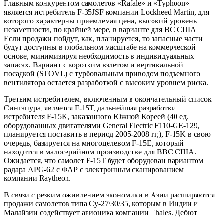
Главным конкурентом самолетов «Rafale» и «Typhoon»
является истребитель F-35JSF компании Lockheed Martin, для
которого характерны приемлемая цена, высокий уровень
незаметности, по крайней мере, в варианте для ВС США.
Если продажи пойдут, как, планируется, то запасные части
будут доступны в глобальном масштабе на коммерческой
основе, минимизируя необходимость в индивидуальных
запасах. Вариант с коротким взлетом и вертикальной
посадкой (STOVL) с турбовальным приводом подъемного
вентилятора остается разработкой с высоким уровнем риска.
Третьим истребителем, включенным в окончательный список
Сингапура, является F-15Т, дальнейшая разработки
истребителя F-15K, заказанного Южной Кореей (40 ед.
оборудованных двигателями General Electric F110-GE-129,
планируется поставить в период 2005-2008 гг,), F-15K в свою
очередь, базируется на многоцелевом F-15E, который
находится в малосерийном производстве для ВВС США.
Ожидается, что самолет F-15T будет оборудован вариантом
радара APG-62 с ФАР с электронным сканированием
компании Raytheon.
В связи с резким оживлением экономики в Азии расширяются
продажи самолетов типа Су-27/30/35, которым в Индии и
Малайзии содействует авионика компании Thales. Дебют