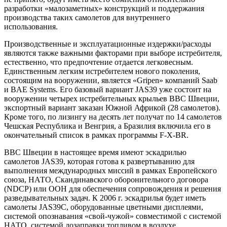
разработки «малозаметных» конструкций и поддержания
производства таких самолетов для внутреннего
использования.
Производственные и эксплуатационные издержки/расходы
являются также важными факторами при выборе истребителя,
естественно, что предпочтение отдается легковесным.
Единственным легким истребителем нового поколения,
состоящим на вооружении, является «Gripen» компаний Saab
и BAE Systems. Его базовый вариант JAS39 уже состоит на
вооружении четырех истребительных крыльев ВВС Швеции,
экспортный вариант заказан Южной Африкой (28 самолетов).
Кроме того, по лизингу на десять лет получат по 14 самолетов
Чешская Республика и Венгрия, а Бразилия включила его в
окончательный список в рамках программы F-X-BR.
ВВС Швеции в настоящее время имеют эскадрилью
самолетов JAS39, которая готова к развертыванию для
выполнения международных миссий в рамках Европейского
союза, НАТО, Скандинавского оборонительного договора
(NDCP) или ООН для обеспечения сопровождения и решения
разведывательных задач. К 2006 г. эскадрилья будет иметь
самолеты JAS39C, оборудованные цветными дисплеями,
системой опознавания «свой-чужой» совместимой с системой
НАТО, системой дозаправки топливом в воздухе,