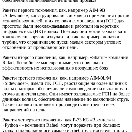
обеспечения минимальной величины промаха.
Ракеты первого поколения, как, например AIM-9B
«Sidewinder», конструировались исходя из применения против
«спокойных» целей, и их головки самонаведения (ГСН) для
простоты были неохлаждаемыми и работали на коротких
инфракрасных (ИК) волнах. Поэтому они могли захватывать
только очень горячие излучатели, как, например, лопатки
турбин, что ограничивало пуски малым сектором угловых
отклонений от продольной оси цели.
Ракеты второго поколения, как, например, «Shafrir» компании
Rafael, были более маневренными, что повышало
эффективность их использования в воздушных боях.
Ракеты третьего поколения, как, например AIM-9L/M
«Sidewinder», имели ИК ГСН, работающие на более длинных
волнах, которые обеспечивали самонаведение на выхлопную
струю двигателя цели. Они имеют охлаждаемые ГСН на более
длинных волнах, обеспечивая наведение по выхлопной струе.
Такие головки позволяют производить выстрел со всех
направлений на цель.
Ракеты четвертого поколения, как Р-73 КБ «Вымпел» и
«Python 4» компании Rafael, могут поражать при больших
углах и продольной оси самого истребителя-носителя,-пилот,