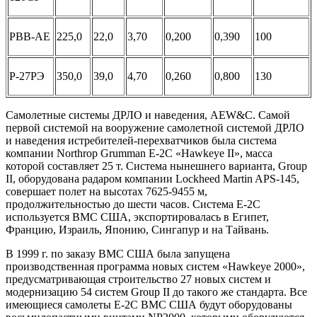
PBB-AE
225,0
22,0
3,70
0,200
0,390
100
Р-27РЭ
350,0
39,0
4,70
0,260
0,800
130
Самолетные системы ДРЛО и наведения, AEW&C. Самой
первой системой на вооружение самолетной системой ДРЛО
и наведения истребителей-перехватчиков была система
компании Northrop Grumman E-2C «Hawkeye II», масса
которой составляет 25 т. Система нынешнего варианта, Group
II, оборудована радаром компании Lockheed Martin APS-145,
совершает полет на высотах 7625-9455 м,
продолжительностью до шести часов. Система Е-2С
используется ВМС США, экспортировалась в Египет,
Францию, Израиль, Японию, Сингапур и на Тайвань.
В 1999 г. по заказу ВМС США была запущена
производственная программа новых систем «Hawkeye 2000»,
предусматривающая строительство 27 новых систем и
модернизацию 54 систем Group II до такого же стандарта. Все
имеющиеся самолеты Е-2С ВМС США будут оборудованы