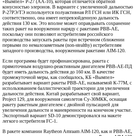
«Вымпел» Р-27 (АА-10), которая отличается обратной
конусностью элеронов. В варианте с увеличенной дальностью
Р-27РЭ/ТЭ используется полуактивная РЛ ГСН или ИК ГСН,
соответственно, она имеет непревзойденную дальность
действия 130 км. Это вполне может оправдывать сохранение
таких ракет на вооружении наряду с ракетами РВВ-АЕ,
поскольку они позволяют истребителям российского
производства запускать ракеты при встречном сближении
первыми по немалозаметным (non-stealthy) истребителям
западного производства, вооруженным ракетами AIM-120.
Если программа будет профинансирована, ракета с
прямоточным воздушно-реактивным двигателем РВВ-АЕ-ПД
будет иметь дальность действия до 160 км. В качестве
промежуточной меры, как сообщалось, КБ «Вымпел»
разрабатывает вариант ракеты РВВ-АЕ, называемой К-77М, с
использованием баллистической траектории для увеличения
дальности действия. Китай разрабатывает свой вариант,
Project 129, для вооружения самолетов Су-30МКК, оснащая
ракету ракетным двигателем с двойной пульсацией для
увеличения дальности и маневренности на конечном участке.
Экспортный вариант SD-10 демонстрировался на макете
легкого истребителя FC-1.
В ракете компании Raytheon Amraam AIM-120, как и РВВ-АЕ,