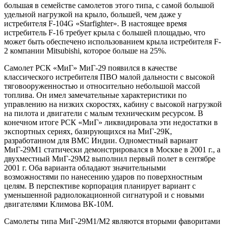
большая в семействе самолетов этого типа, с самой большой
удельной нагрузкой на крыло, большей, чем даже у
истребителя F-104G «Starfighter». В настоящее время
истребитель F-16 требует крыла с большей площадью, что
может быть обеспечено использованием крыла истребителя F-
2 компании Mitsubishi, которое больше на 25%.
Самолет РСК «МиГ» МиГ-29 появился в качестве
классического истребителя ПВО малой дальности с высокой
тяговооруженностью и относительно небольшой массой
топлива. Он имел замечательные характеристики по
управлению на низких скоростях, кабину с высокой нагрузкой
на пилота и двигатели с малым техническим ресурсом. В
конечном итоге РСК «МиГ» ликвидировала эти недостатки в
экспортных сериях, базирующихся на МиГ-29К,
разработанном для ВМС Индии. Одноместный вариант
МиГ-29М1 статически демонстрировался в Москве в 2001 г., а
двухместный МиГ-29М2 выполнил первый полет в сентябре
2001 г. Оба варианта обладают значительными
возможностями по нанесению ударов по поверхностным
целям. В перспективе корпорация планирует вариант с
уменьшенной радиолокационной сигнатурой и с новыми
двигателями Климова ВК-10М.
Самолеты типа МиГ-29М1/М2 являются вторыми фаворитами