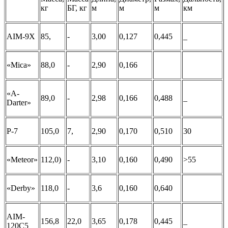
кг
БГ, кг
м
м
м
км
AIM-9X
85,
-
3,00
0,127
0,445
_
«Mica»
88,0
-
2,90
0,166
«A-
89,0
-
2,98
0,166
0,488
_
Darter»
P-7
105,0
7,
2,90
0,170
0,510
30
«Meteor»
112,0)
-
3,10
0,160
0,490
>55
«Derby»
118,0
-
3,6
0,160
0,640
AIM-
156,8
22,0
3,65
0,178
0,445
_
120C5