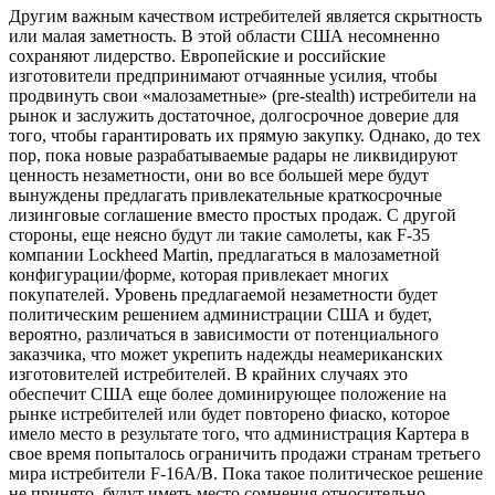
Другим важным качеством истребителей является скрытность
или малая заметность. В этой области США несомненно
сохраняют лидерство. Европейские и российские
изготовители предпринимают отчаянные усилия, чтобы
продвинуть свои «малозаметные» (pre-stealth) истребители на
рынок и заслужить достаточное, долгосрочное доверие для
того, чтобы гарантировать их прямую закупку. Однако, до тех
пор, пока новые разрабатываемые радары не ликвидируют
ценность незаметности, они во все большей мере будут
вынуждены предлагать привлекательные краткосрочные
лизинговые соглашение вместо простых продаж. С другой
стороны, еще неясно будут ли такие самолеты, как F-35
компании Lockheed Martin, предлагаться в малозаметной
конфигурации/форме, которая привлекает многих
покупателей. Уровень предлагаемой незаметности будет
политическим решением администрации США и будет,
вероятно, различаться в зависимости от потенциального
заказчика, что может укрепить надежды неамериканских
изготовителей истребителей. В крайних случаях это
обеспечит США еще более доминирующее положение на
рынке истребителей или будет повторено фиаско, которое
имело место в результате того, что администрация Картера в
свое время попыталось ограничить продажи странам третьего
мира истребители F-16A/B. Пока такое политическое решение
не принято, будут иметь место сомнения относительно