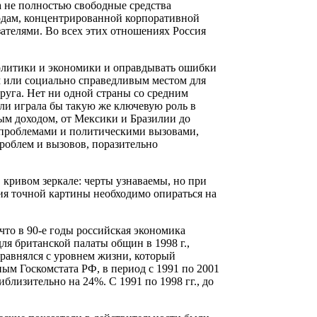
 не полностью свободные средства
одам, концентрированной корпоративной
телями. Во всех этих отношениях Россия
 политики и экономики и оправдывать ошибки
ым или социально справедливым местом для
друга. Нет ни одной страны со средним
или играла бы такую же ключевую роль в
ым доходом, от Мексики и Бразилии до
 проблемами и политическими вызовами,
облем и вызовов, поразительно
 кривом зеркале: черты узнаваемы, но при
ия точной картины необходимо опираться на
 что в 90-е годы российская экономика
ля британской палаты общин в 1998 г.,
сравнялся с уровнем жизни, который
ым Госкомстата РФ, в период с 1991 по 2001
близительно на 24%. С 1991 по 1998 гг., до