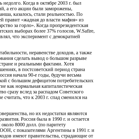
 недолго. Когда в октябре 2003 г. был
й, а его акции были заморожены,
нша, казалось, стали реальностью. По
ей правит «жадная до власти мафия» из
рство за горло». Когда пропрезидентская
нтских выборах более 37% голосов, W.Safire,
являл, что эксперимент с демократией
абильности, неравенстве доходов, а также
вания сделать вывод о большом разрыве
тране и реальными фактами. Хотя
шениях, в постсоветский период страна
оссия начала 90-е годы, будучи весьма
кой с большим дефицитом потребительских
тие как нормальная капиталистическая
во сразу вслед за распадом Советского
считать, что к 2003 г. спад сменился на
овершенства, но их недостатки являются
звития. Россия была в 1990 г. и остается
около 8000 долл. (по паритету
ООН, с показателями Аргентины в 1991 г. и
оходов имеют правительства, страдающие от