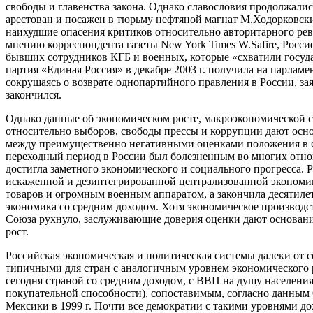
свободы и главенства закона. Однако славословия продолжались
арестован и посажен в тюрьму нефтяной магнат М.Ходорковски
наихудшие опасения критиков относительно авторитарного рева
мнению корреспондента газеты New York Times W.Safire, Росси
бывших сотрудников КГБ и военных, которые «схватили госуда
партия «Единая Россия» в декабре 2003 г. получила на парламе
сокрушаясь о возврате однопартийного правления в России, за
закончился.
Однако данные об экономическом росте, макроэкономической ст
относительно выборов, свободы прессы и коррупции дают осно
между преимущественно негативными оценками положения в с
переходный период в России был болезненным во многих отно
достигла заметного экономического и социального прогресса. Р
искаженной и дезинтегрированной централизованной экономи
товаров и огромным военным аппаратом, а закончила десятиле
экономика со средним доходом. Хотя экономическое производст
Союза рухнуло, заслуживающие доверия оценки дают основание 
рост.
Российская экономическая и политическая системы далеки от с
типичными для стран с аналогичным уровнем экономического ра
сегодня страной со средним доходом, с ВВП на душу населения 
покупательной способности), сопоставимым, согласно данным 
Мексики в 1999 г. Почти все демократии с такими уровнями д