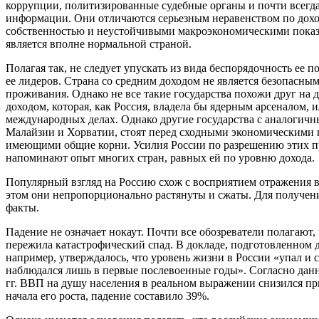
коррупции, политизированные судебные органы и почти всегда
информации. Они отличаются серьезным неравенством по дох
собственностью и неустойчивыми макроэкономическими показа
является вполне нормальной страной.
Полагая так, не следует упускать из вида беспорядочность ее
ее лидеров. Страна со средним доходом не является безопасн
проживания. Однако не все такие государства похожи друг на 
доходом, которая, как Россия, владела бы ядерным арсеналом, 
международных делах. Однако другие государства с аналогичн
Малайзии и Хорватии, стоят перед сходными экономическими
имеющими общие корни. Усилия России по разрешению этих пр
напоминают опыт многих стран, равных ей по уровню дохода.
Популярный взгляд на Россию схож с восприятием отражения в
этом они непропорционально растянуты и сжаты. Для получен
факты.
Падение не означает нокаут. Почти все обозреватели полагают,
пережила катастрофический спад. В докладе, подготовленном д
например, утверждалось, что уровень жизни в России «упал и 
наблюдался лишь в первые послевоенные годы». Согласно данн
гг. ВВП на душу населения в реальном выражении снизился при
начала его роста, падение составило 39%.