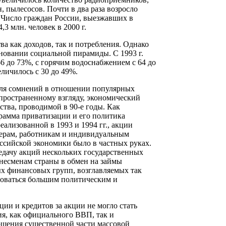
 пылесосов. Почти в два раза возросло
. Число граждан России, выезжавших в
4,3 млн. человек в 2000 г.
а как доходов, так и потребления. Однако
новании социальной пирамиды. С 1993 г.
6 до 73%, с горячим водоснабжением с 64 до
личилось с 30 до 49%.
для сомнений в отношении популярных
пространенному взгляду, экономический
ства, проводимой в 90-е годы. Как
рамма приватизации и его политика
ализованной в 1993 и 1994 гг., акции
жерам, работникам и индивидуальным
российской экономики было в частных руках.
редачу акций нескольких государственных
несменам страны в обмен на займы
ых финансовых групп, возглавляемых так
зоваться большим политическим и
ции и кредитов за акции не могло стать
я, как официального ВВП, так и
вершения существенной части массовой