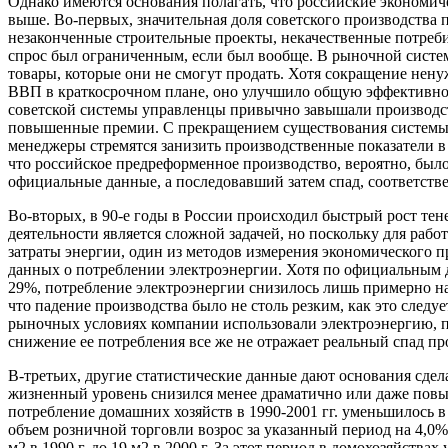
Однако имеются основания полагать, что российские экономич
выше. Во-первых, значительная доля советского производства
незаконченные строительные проекты, некачественные потребит
спрос был ограниченным, если был вообще. В рыночной систе
товары, которые они не смогут продать. Хотя сокращение нен
ВВП в краткосрочном плане, оно улучшило общую эффективнос
советской системы управленцы привычно завышали производст
повышенные премии. С прекращением существования системы
менеджеры стремятся занизить производственные показатели в
что российское предреформенное производство, вероятно, был
официальные данные, а последовавший затем спад, соответств
Во-вторых, в 90-е годы в России происходил быстрый рост те
деятельности является сложной задачей, но поскольку для рабо
затраты энергии, один из методов измерения экономического п
данных о потреблении электроэнергии. Хотя по официальным 
29%, потребление электроэнергии снизилось лишь примерно на
что падение производства было не столь резким, как это следу
рыночных условиях компании использовали электроэнергию, по
снижение ее потребления все же не отражает реальный спад пр
В-третьих, другие статистические данные дают основания сдела
жизненный уровень снизился менее драматично или даже повы
потребление домашних хозяйств в 1990-2001 гг. уменьшилось в
объем розничной торговли возрос за указанный период на 4,0%
м2 в 1990 г. до 19 м2 в 2000 г. За этот период в домохозяйств