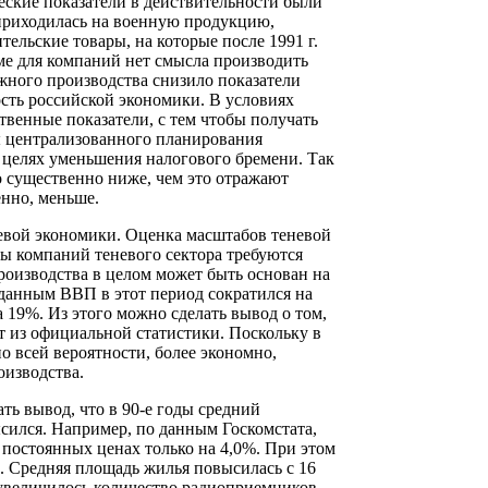
еские показатели в действительности были
 приходилась на военную продукцию,
ельские товары, на которые после 1991 г.
ме для компаний нет смысла производить
ужного производства снизило показатели
ть российской экономики. В условиях
венные показатели, с тем чтобы получать
 централизованного планирования
 целях уменьшения налогового бремени. Так
о существенно ниже, чем это отражают
енно, меньше.
невой экономики. Оценка масштабов теневой
ты компаний теневого сектора требуются
роизводства в целом может быть основан на
данным ВВП в этот период сократился на
 19%. Из этого можно сделать вывод о том,
ет из официальной статистики. Поскольку в
 всей вероятности, более экономно,
оизводства.
ть вывод, что в 90-е годы средний
сился. Например, по данным Госкомстата,
 постоянных ценах только на 4,0%. При этом
. Средняя площадь жилья повысилась с 16
ах увеличилось количество радиоприемников,