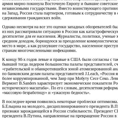
армия мирно покинула Восточную Европу и бывшие советские 
независимыми государствами. Вместо воинствующего противни
на Запад, Россия стала партнером, готовым к сотрудничеству в
сдерживания гражданских войн.
Однако несмотря на все это оценки западных обозревателей б
из них рассматривали ситуацию в России как катастрофическую 
десятилетие для ее населения. Журналисты, политики, ученые 
средним доходом, борющуюся за преодоление коммунистическ
место в мире, а как рухнувшее государство, населенное прес
странам многочисленными инфекциями.
К концу 90-х годов левые и правые в США были согласны с та
бывший тогда лидером большинства палаты представителей, счит
«грабительской и обанкротившейся зоной атомизированной ан
по банковским делам палаты представителей J.Leach, «Россия 
более коррумпированной, чем Заир при Мобуту Сесе Секо. Левы
Вермонт B.Sanders характеризует экономические показатели Ро
исторического масштаба». По его словам, десятилетняя реформ
«массовую безработицу» и «ужасную бедность».
В последнее время появились некоторые проблески оптимизма.
Б.Ельцина на молодого, дисциплинированного президента В.П
признаки зарождающейся в России стабильности. Президент С
президента В.Путина, направленные на превращение России в