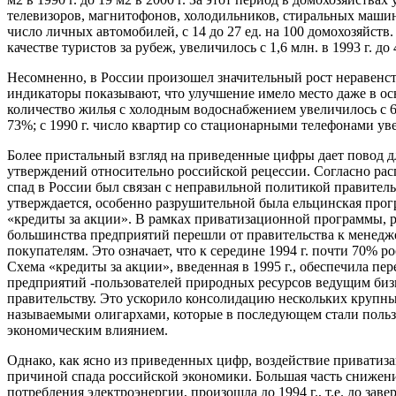
телевизоров, магнитофонов, холодильников, стиральных машин,
число личных автомобилей, с 14 до 27 ед. на 100 домохозяйств
качестве туристов за рубеж, увеличилось с 1,6 млн. в 1993 г. до 
Несомненно, в России произошел значительный рост неравенств
индикаторы показывают, что улучшение имело место даже в ос
количество жилья с холодным водоснабжением увеличилось с 6
73%; с 1990 г. число квартир со стационарными телефонами уве
Более пристальный взгляд на приведенные цифры дает повод 
утверждений относительно российской рецессии. Согласно рас
спад в России был связан с неправильной политикой правитель
утверждается, особенно разрушительной была ельцинская прог
«кредиты за акции». В рамках приватизационной программы, ре
большинства предприятий перешли от правительства к менед
покупателям. Это означает, что к середине 1994 г. почти 70% 
Схема «кредиты за акции», введенная в 1995 г., обеспечила пе
предприятий -пользователей природных ресурсов ведущим биз
правительству. Это ускорило консолидацию нескольких крупн
называемыми олигархами, которые в последующем стали поль
экономическим влиянием.
Однако, как ясно из приведенных цифр, воздействие приватиза
причиной спада российской экономики. Большая часть снижени
потребления электроэнергии, произошла до 1994 г., т.е. до за