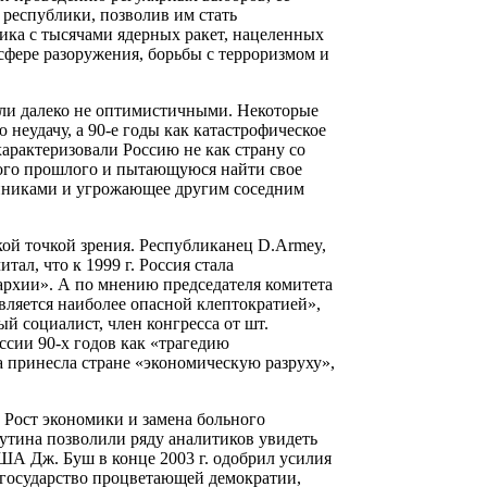
республики, позволив им стать
ка с тысячами ядерных ракет, нацеленных
 сфере разоружения, борьбы с терроризмом и
ыли далеко не оптимистичными. Некоторые
неудачу, а 90-е годы как катастрофическое
характеризовали Россию не как страну со
ого прошлого и пытающуюся найти свое
тупниками и угрожающее другим соседним
кой точкой зрения. Республиканец D.Armey,
ал, что к 1999 г. Россия стала
архии». А по мнению председателя комитета
является наиболее опасной клептократией»,
й социалист, член конгресса от шт.
ссии 90-х годов как «трагедию
а принесла стране «экономическую разруху»,
 Рост экономики и замена больного
утина позволили ряду аналитиков увидеть
ША Дж. Буш в конце 2003 г. одобрил усилия
 государство процветающей демократии,