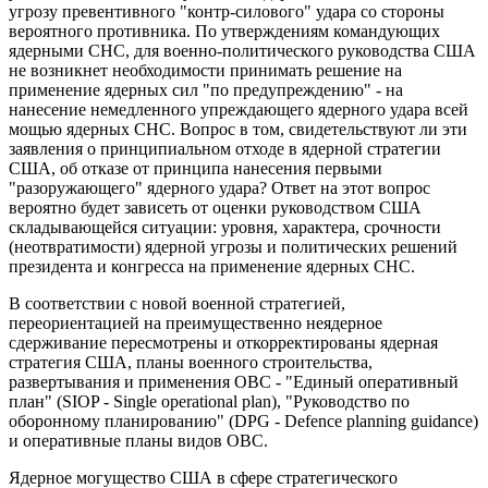
угрозу превентивного "контр-силового" удара со стороны
вероятного противника. По утверждениям командующих
ядерными СНС, для военно-политического руководства США
не возникнет необходимости принимать решение на
применение ядерных сил "по предупреждению" - на
нанесение немедленного упреждающего ядерного удара всей
мощью ядерных СНС. Вопрос в том, свидетельствуют ли эти
заявления о принципиальном отходе в ядерной стратегии
США, об отказе от принципа нанесения первыми
"разоружающего" ядерного удара? Ответ на этот вопрос
вероятно будет зависеть от оценки руководством США
складывающейся ситуации: уровня, характера, срочности
(неотвратимости) ядерной угрозы и политических решений
президента и конгресса на применение ядерных СНС.
В соответствии с новой военной стратегией,
переориентацией на преимущественно неядерное
сдерживание пересмотрены и откорректированы ядерная
стратегия США, планы военного строительства,
развертывания и применения ОВС - "Единый оперативный
план" (SIOP - Single operational plan), "Руководство по
оборонному планированию" (DPG - Defence planning guidance)
и оперативные планы видов ОВС.
Ядерное могущество США в сфере стратегического