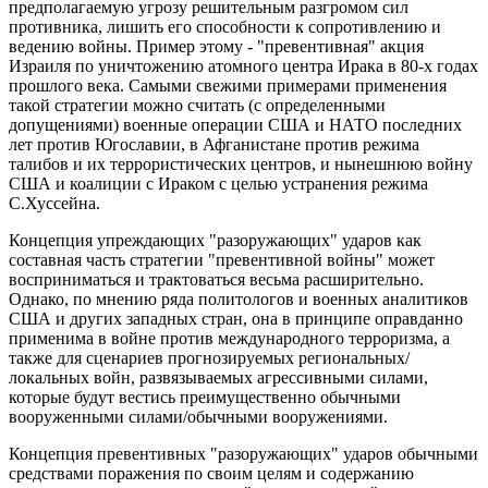
предполагаемую угрозу решительным разгромом сил
противника, лишить его способности к сопротивлению и
ведению войны. Пример этому - "превентивная" акция
Израиля по уничтожению атомного центра Ирака в 80-х годах
прошлого века. Самыми свежими примерами применения
такой стратегии можно считать (с определенными
допущениями) военные операции США и НАТО последних
лет против Югославии, в Афганистане против режима
талибов и их террористических центров, и нынешнюю войну
США и коалиции с Ираком с целью устранения режима
С.Хуссейна.
Концепция упреждающих "разоружающих" ударов как
составная часть стратегии "превентивной войны" может
восприниматься и трактоваться весьма расширительно.
Однако, по мнению ряда политологов и военных аналитиков
США и других западных стран, она в принципе оправданно
применима в войне против международного терроризма, а
также для сценариев прогнозируемых региональных/
локальных войн, развязываемых агрессивными силами,
которые будут вестись преимущественно обычными
вооруженными силами/обычными вооружениями.
Концепция превентивных "разоружающих" ударов обычными
средствами поражения по своим целям и содержанию