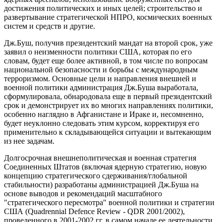
достижения политических и иных целей; строительство и
развертывание стратегической НПРО, космических военных
систем и средств и другие.
Дж.Буш, получив президентский мандат на второй срок, уже
заявил о неизменности политики США, которая по его
словам, будет еще более активной, в том числе по вопросам
национальной безопасности и борьбы с международным
терроризмом. Основные цели и направления внешней и
военной политики администрация Дж.Буша выработала,
сформулировала, обнародовала еще в первый президентский
срок и демонстрирует их во многих направлениях политики,
особенно наглядно в Афганистане и Ираке и, несомненно,
будет неуклонно следовать этим курсом, корректируя его
применительно к складывающейся ситуации и вытекающим
из нее задачам.
Долгосрочная внешнеполитическая и военная стратегия
Соединенных Штатов (включая ядерную стратегию, новую
концепцию стратегического сдерживания/глобальной
стабильности) разработаны администрацией Дж.Буша на
основе выводов и рекомендаций масштабного
"стратегического пересмотра" военной политики и стратегии
США (Quadrennial Defence Review - QDR 2001/2002),
проведенного в 2001-2002 гг. в самом начале ее деятельности