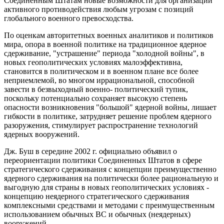
Соединенным Штатам новые возможности для организации
активного противодействия любым угрозам с позиций
глобального военного превосходства.
По оценкам авторитетных военных аналитиков и политиков
мира, опора в военной политике на традиционное ядерное
сдерживание, "устрашение" периода "холодной войны", в
новых геополитических условиях малоэффективна,
становится в политическом и в военном плане все более
неприемлемой, во многом иррациональной, способной
завести в безвыходный военно- политический тупик,
поскольку потенциально сохраняет высокую степень
опасности возникновения "большой" ядерной войны, лишает
гибкости в политике, затрудняет решение проблем ядерного
разоружения, стимулирует распространение технологий
ядерных вооружений.
Дж. Буш в середине 2002 г. официально объявил о
переориентации политики Соединенных Штатов в сфере
стратегического сдерживания с концепции преимущественно
ядерного сдерживания на политически более рациональную и
выгодную для страны в новых геополитических условиях -
концепцию неядерного стратегического сдерживания
комплексными средствами и методами с преимущественным
использованием обычных ВС и обычных (неядерных)
вооружений.