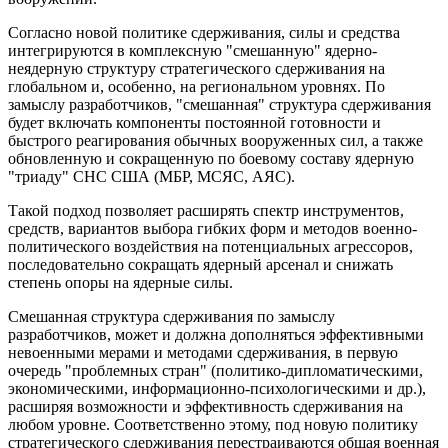
Согласно новой политике сдерживания, силы и средства
интегрируются в комплексную "смешанную" ядерно-
неядерную структуру стратегического сдерживания на
глобальном и, особенно, на региональном уровнях. По
замыслу разработчиков, "смешанная" структура сдерживания
будет включать компоненты постоянной готовности и
быстрого реагирования обычных вооруженных сил, а также
обновленную и сокращенную по боевому составу ядерную
"триаду" СНС США (МБР, МСЯС, АЯС).
Такой подход позволяет расширять спектр инструментов,
средств, вариантов выбора гибких форм и методов военно-
политического воздействия на потенциальных агрессоров,
последовательно сокращать ядерный арсенал и снижать
степень опоры на ядерные силы.
Смешанная структура сдерживания по замыслу
разработчиков, может и должна дополняться эффективными
невоенными мерами и методами сдерживания, в первую
очередь "проблемных стран" (политико-дипломатическими,
экономическими, информационно-психологическими и др.),
расширяя возможности и эффективность сдерживания на
любом уровне. Соответственно этому, под новую политику
стратегического сдерживания перестраиваются общая военная