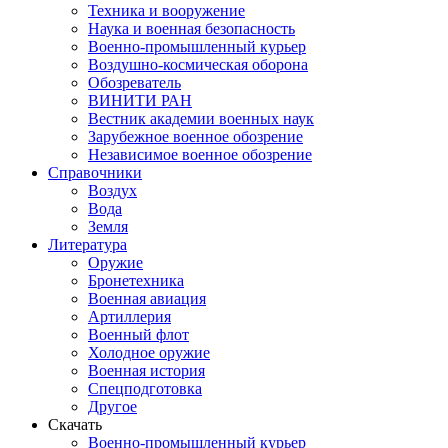
Техника и вооружение
Наука и военная безопасность
Военно-промышленный курьер
Воздушно-космическая оборона
Обозреватель
ВИНИТИ РАН
Вестник академии военных наук
Зарубежное военное обозрение
Независимое военное обозрение
Справочники
Воздух
Вода
Земля
Литература
Оружие
Бронетехника
Военная авиация
Артиллерия
Военный флот
Холодное оружие
Военная история
Спецподготовка
Другое
Скачать
Военно-промышленный курьер