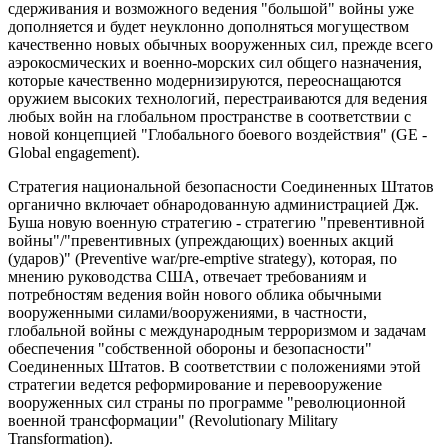
сдерживания и возможного ведения "большой" войны уже
дополняется и будет неуклонно дополняться могуществом
качественно новых обычных вооруженных сил, прежде всего
аэрокосмических и военно-морских сил общего назначения,
которые качественно модернизируются, переоснащаются
оружием высоких технологий, перестраиваются для ведения
любых войн на глобальном пространстве в соответствии с
новой концепцией "Глобального боевого воздействия" (GE -
Global engagement).
Стратегия национальной безопасности Соединенных Штатов
органично включает обнародованную администрацией Дж.
Буша новую военную стратегию - стратегию "превентивной
войны"/"превентивных (упреждающих) военных акций
(ударов)" (Preventive war/pre-emptive strategy), которая, по
мнению руководства США, отвечает требованиям и
потребностям ведения войн нового облика обычными
вооруженными силами/вооружениями, в частности,
глобальной войны с международным терроризмом и задачам
обеспечения "собственной обороны и безопасности"
Соединенных Штатов. В соответствии с положениями этой
стратегии ведется реформирование и перевооружение
вооруженных сил страны по программе "революционной
военной трансформации" (Revolutionary Military
Transformation).