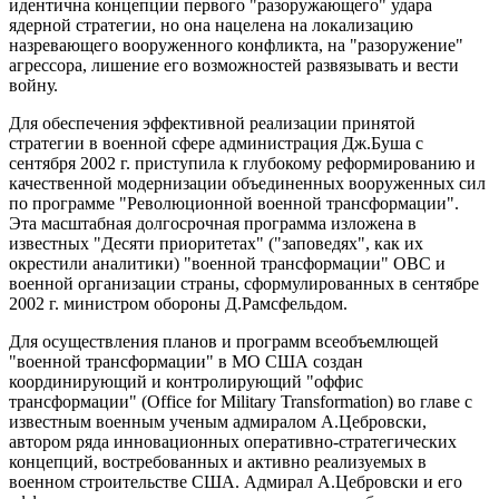
идентична концепции первого "разоружающего" удара
ядерной стратегии, но она нацелена на локализацию
назревающего вооруженного конфликта, на "разоружение"
агрессора, лишение его возможностей развязывать и вести
войну.
Для обеспечения эффективной реализации принятой
стратегии в военной сфере администрация Дж.Буша с
сентября 2002 г. приступила к глубокому реформированию и
качественной модернизации объединенных вооруженных сил
по программе "Революционной военной трансформации".
Эта масштабная долгосрочная программа изложена в
известных "Десяти приоритетах" ("заповедях", как их
окрестили аналитики) "военной трансформации" ОВС и
военной организации страны, сформулированных в сентябре
2002 г. министром обороны Д.Рамсфельдом.
Для осуществления планов и программ всеобъемлющей
"военной трансформации" в МО США создан
координирующий и контролирующий "оффис
трансформации" (Office for Military Transformation) во главе с
известным военным ученым адмиралом А.Цебровски,
автором ряда инновационных оперативно-стратегических
концепций, востребованных и активно реализуемых в
военном строительстве США. Адмирал А.Цебровски и его