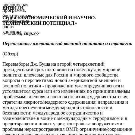
вредоносная
ВИНИТИ
программа,
блокирующая
Серия «ЭКОНОМИЧЕСКИЙ И НАУЧНО-
отображение
ТЕХНИЧЕСКИЙ ПОТЕНЦИАЛ»
части
контента.
№
5
/200
5, стр.3-7
Перспективы американской военной политики и стратегии
(Обзор)
Перевыборы Дж. Буша на второй четырехлетний
президентский срок поставили на повестку дня мировой
политики ключевые для России и мирового сообщества
вопросы о перспективах новой американской внешней и
военной политики - продолжении уже определившегося и
устоявшегося курса или его изменениях по принципиальным
проблемам: внешняя и военная политика; ядерная стратегия;
стратегия ядерного/неядерного сдерживания; направления и
методы обеспечения международной стабильности и
безопасности; международное сотрудничество и
взаимодействие в войне с международным терроризмом и в
предотвращении новых угроз; контроль за вооружениями:
проблемы нераспространения ОМП; ограничение/сокращение
ядерных арсеналов; использование вооруженных сил для