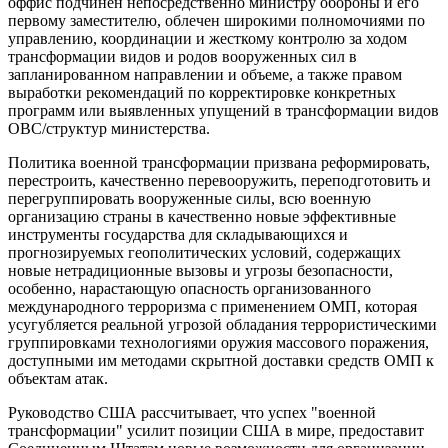
оффис подчинен непосредственно министру обороны и его
первому заместителю, облечен широкими полномочиями по
управлению, координации и жесткому контролю за ходом
трансформации видов и родов вооруженных сил в
запланированном направлении и объеме, а также правом
выработки рекомендаций по корректировке конкретных
программ или выявленных упущений в трансформации видов
ОВС/структур министерства.
Политика военной трансформации призвана реформировать,
перестроить, качественно перевооружить, переподготовить и
перегруппировать вооруженные силы, всю военную
организацию страны в качественно новые эффективные
инструменты государства для складывающихся и
прогнозируемых геополитических условий, содержащих
новые нетрадиционные вызовы и угрозы безопасности,
особенно, нарастающую опасность организованного
международного терроризма с применением ОМП, которая
усугубляется реальной угрозой обладания террористическими
группировками технологиями оружия массового поражения,
доступными им методами скрытной доставки средств ОМП к
объектам атак.
Руководство США рассчитывает, что успех "военной
трансформации" усилит позиции США в мире, предоставит