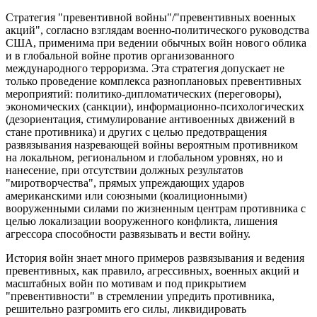
Стратегия "превентивной войны"/"превентивных военных
акций", согласно взглядам военно-политического руководства
США, применима при ведении обычных войн нового облика
и в глобальной войне против организованного
международного терроризма. Эта стратегия допускает не
только проведение комплекса разноплановых превентивных
мероприятий: политико-дипломатических (переговоры),
экономических (санкции), информационно-психологических
(дезориентация, стимулирование антивоенных движений в
стане противника) и других с целью предотвращения
развязывания назревающей войны вероятным противником
на локальном, региональном и глобальном уровнях, но и
нанесение, при отсутствии должных результатов
"миротворчества", прямых упреждающих ударов
американскими или союзными (коалиционными)
вооруженными силами по жизненным центрам противника с
целью локализации вооруженного конфликта, лишения
агрессора способности развязывать и вести войну.
История войн знает много примеров развязывания и ведения
превентивных, как правило, агрессивных, военных акций и
масштабных войн по мотивам и под прикрытием
"превентивности" в стремлении упредить противника,
решительно разгромить его силы, ликвидировать