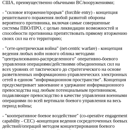
США, преимущественно обычными ВС/вооружениями;
- "силовое вторжение/прорыв" (forcible entry) - концепция
решительного поражения любой развитой обороны
вероятного противника, включая самые совершенные
системы ПВО/ПРО, с целью ликвидации возможностей и
способности противника препятствовать прямому вторжению
своих сил на его территорию;
- "сете-центрическая война" (net-centric warfare) - концепция
ведения любых войн нового облика методами
"централизованно-распределенного" оперативно-боевого
управления операциями/действиями объединенных сил на
всех уровнях от тактического до стратегического на основе
разветвленных информационно-управленческих электронных
сетей в едином "информационном пространстве". Концепция
предусматривает завоевание и удержание информационного
превосходства над любым потенциальным противником,
подавляющее превосходство в качестве управления военными
операциями по всей вертикали боевого управления на весь
период войны;
- "кооперативное боевое воздействие" (co-operative engagement
capability - СЕС) -концепция ведения сосредоточенных боевых
действий/операций методом концентрирования боевого