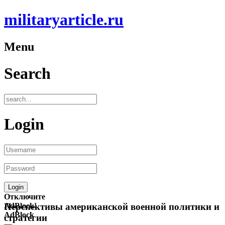
militaryarticle.ru
Menu
Search
Login
Отключите
AdBlock!
Перспективы американской военной политики и
AdBlock
стратегии
—