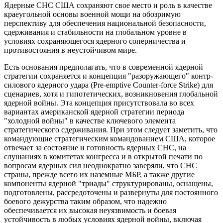
Ядерные СНС США сохраняют свое место и роль в качестве
краеугольной основы военной мощи на обозримую
перспективу для обеспечения национальной безопасности,
сдерживания и стабильности на глобальном уровне в
условиях сохраняющегося ядерного соперничества и
противостояния в неустойчивом мире.
Есть основания предполагать, что в современной ядерной
стратегии сохраняется и концепция "разоружающего" контр-
силового ядерного удара (Pre-emptive Counter-force Strike) для
сценариев, хотя и гипотетических, возникновения глобальной
ядерной войны. Эта концепция присутствовала во всех
вариантах американской ядерной стратегии периода
"холодной войны" в качестве ключевого элемента
стратегического сдерживания. При этом следует заметить, что
командующие стратегическим командованием США, которое
отвечает за состояние и готовность ядерных СНС, на
слушаниях в комитетах конгресса и в открытой печати по
вопросам ядерных сил неоднократно заверяли, что СНС
страны, прежде всего их наземные МБР, а также другие
компоненты ядерной "триады" структурированы, оснащены,
подготовлены, рассредоточены и развернуты для постоянного
боевого дежурства таким образом, что надежно
обеспечивается их высокая неуязвимость и боевая
устойчивость в любых условиях ядерной войны, включая