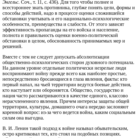
Энгельс.
Соч., т. 11, с. 436). Для того чтобы полнее и
всестороннее знать противника, глубже понять цели, формы и
способы действий, надо в процессе оценки сложившейся
обстановки учитывать и его национально-психологические
особенности, преимущества и слабости. От этого зависят
эффективность пропаганды на его войска и население,
полнота и правильность оценки военно-политической
обстановки в целом, обоснованность принимаемых мер и
решений.
Вместе с тем не следует допускать абсолютизации
общественно-психологических сторон духовного потенциала.
На данном уровне отдельные политически незрелые люди
воспринимают войну прежде всего как наиболее простые,
непосредственно бросающиеся в глаза явления, факты: кто
первый напал, на чьей территории ведутся боевые действия,
кто наступает или обороняется. Общество, государство и
нация часто рассматриваются в качестве единого, классово
нерасчлененного явления. Причем интересы защиты общей
территории, культуры, домашнего очага нередко заслоняют
коренной вопрос: из-за чего ведется война, каким социальным
силам она выгодна.
В. И. Ленин такой подход к войне называл обывательским,
остро критиковал тех, кто стоял на подобных позициях.