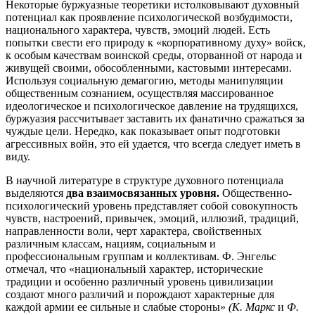
Некоторые буржуазные теоретики истолковывают духовный
потенциал как проявление психологической возбудимости,
национального характера, чувств, эмоций людей. Есть
попытки свести его природу к «корпоративному духу» войск,
к особым качествам воинской среды, оторванной от народа и
живущей своими, обособленными, кастовыми интересами.
Используя социальную демагогию, методы манипуляции
общественным сознанием, осуществляя массированное
идеологическое и психологическое давление на трудящихся,
буржуазия рассчитывает заставить их фанатично сражаться за
чуждые цели. Нередко, как показывает опыт подготовки
агрессивных войн, это ей удается, что всегда следует иметь в
виду.
В научной литературе в структуре духовного потенциала
выделяются
два взаимосвязанных уровня.
Общественно-
психологический уровень представляет собой совокупность
чувств, настроений, привычек, эмоций, иллюзий, традиций,
направленности воли, черт характера, свойственных
различным классам, нациям, социальным и
профессиональным группам и коллективам. Ф. Энгельс
отмечал, что «национальный характер, исторические
традиции и особенно различный уровень цивилизации
создают много различий и порождают характерные для
каждой армии ее сильные и слабые стороны»
(К. Маркс
и
Ф.