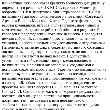
Конкретные пути борьбы за крепкую воинскую дисциплину
определены в решениях ЦК КПСС, приказах Министра
обороны СССР и директивах Министра обороны СССР и
начальника Главного политического управления Советской
Армии и Военно-Морского Флота. Однако эффективность
работы командиров, штабов, политорганов, партийных и
комсомольских организаций в этой области в ряде частей,
кораблей и подразделений пока еще невысока. Проводится
немало собраний, совещаний, даются многочисленные
указания, а работа с людьми страдает многими недостатками.
Например, отдельные факты сокрытия истинного состояния
дисциплины в подразделении осуждаются, но виновных лиц
иногда не называют и не наказывают. Недопустимо
успокаивать и себя, и вышестоящее командование, да и
подчиненных, иллюзией благополучия, создаваемой с
помощью сокрытия проступков. Укреплению дисциплины не
способствует также увлечение некоторых командиров и
начальников разговаривать с подчиненными языком нотаций
и назиданий, забывая о строгом спросе за допущенные
просчеты. Министр обороны СССР Маршал Советского
Союза С. Л. Соколов отмечает, что «хороших результатов в
воспитании у офицеров партийной принципиальности
достигают там, где доверие к ним неразделимо с
требовательностью, где спрос осуществляют не от случая к
случаю, а постоянно, систематически».