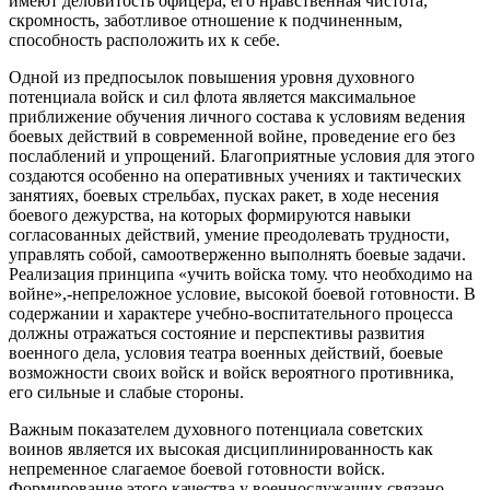
имеют деловитость офицера, его нравственная чистота,
скромность, заботливое отношение к подчиненным,
способность расположить их к себе.
Одной из предпосылок повышения уровня духовного
потенциала войск и сил флота является максимальное
приближение обучения личного состава к условиям ведения
боевых действий в современной войне, проведение его без
послаблений и упрощений. Благоприятные условия для этого
создаются особенно на оперативных учениях и тактических
занятиях, боевых стрельбах, пусках ракет, в ходе несения
боевого дежурства, на которых формируются навыки
согласованных действий, умение преодолевать трудности,
управлять собой, самоотверженно выполнять боевые задачи.
Реализация принципа «учить войска тому. что необходимо на
войне»,-непреложное условие, высокой боевой готовности. В
содержании и характере учебно-воспитательного процесса
должны отражаться состояние и перспективы развития
военного дела, условия театра военных действий, боевые
возможности своих войск и войск вероятного противника,
его сильные и слабые стороны.
Важным показателем духовного потенциала советских
воинов является их высокая дисциплинированность как
непременное слагаемое боевой готовности войск.
Формирование этого качества у военнослужащих связано