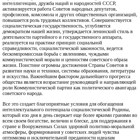
интеллигенции, дружба наций и народностей СССР,
активизируется работа Советов народных депутатов,
профсоюзов, комсомола и других общественных организаций,
повышается роль трудовых коллективов. Совершенствуется
социалистическая государственность, углубляется
демократизм нашей жизни, утверждается ленинский стиль в
деятельности партийного и государственного аппарата,
реализуется на практике принцип социальной
справедливости, социалистической законности, ведется
бескомпромиссная борьба с явлениями, чуждыми
коммунистической морали и ценностям советского образа
жизни. Поистине огромны достижения Страны Советов в
развитии науки и техники, системы образования, литературы
и искусства. Важнейшим фактором дальнейшего прогресса
общества является возрастание руководящей и направляющей
роли Коммунистической партии как политического авангарда
советского народа.
Все это создает благоприятные условия для обогащения
интеллектуального потенциала социалистической Родины,
который изо дня в день сверкает еще более яркими гранями во
всем своем богатстве, величии и блеске, для поддержания в
стране и Вооруженных Силах здоровой политико-моральной
атмосферы, формирования у советских людей чувства
оптимизма и исключительной преданности идеалам