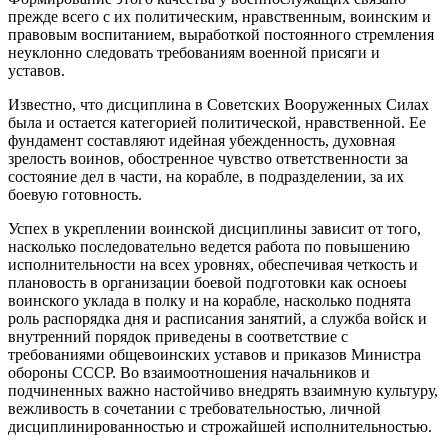
прежде всего с их политическим, нравственным, воинским и
правовым воспитанием, выработкой постоянного стремления
неуклонно следовать требованиям военной присяги и
уставов.
Известно, что дисциплина в Советских Вооруженных Силах
была и остается категорией политической, нравственной. Ее
фундамент составляют идейная убежденность, духовная
зрелость воинов, обостренное чувство ответственности за
состояние дел в части, на корабле, в подразделении, за их
боевую готовность.
Успех в укреплении воинской дисциплины зависит от того,
насколько последовательно ведется работа по повышению
исполнительности на всех уровнях, обеспечивая четкость и
плановость в организации боевой подготовки как осноеы
воинского уклада в полку и на корабле, насколько поднята
роль распорядка дня и расписания занятий, а служба войск и
внутренний порядок приведены в соответствие с
требованиями общевоинских уставов и приказов Министра
обороны СССР. Во взаимоотношения начальников и
подчиненных важно настойчиво внедрять взаимную культуру,
вежливость в сочетании с требовательностью, личной
дисциплинированностью и строжайшей исполнительностью.