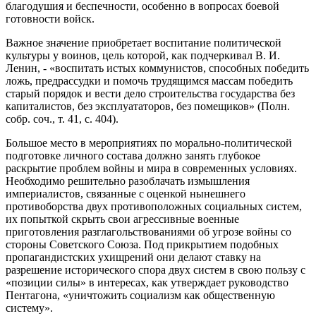
благодушия и беспечности, особенно в вопросах боевой
готовности войск.
Важное значение приобретает воспитание политической
культуры у воинов, цель которой, как подчеркивал В. И.
Ленин, - «воспитать истых коммунистов, способных победить
ложь, предрассудки и помочь трудящимся массам победить
старый порядок и вести дело строительства государства без
капиталистов, без эксплуататоров, без помещиков» (Полн.
собр. соч., т. 41, с. 404).
Большое место в мероприятиях по морально-политической
подготовке личного состава должно занять глубокое
раскрытие проблем войны и мира в современных условиях.
Необходимо решительно разоблачать измышления
империалистов, связанные с оценкой нынешнего
противоборства двух противоположных социальных систем,
их попыткой скрыть свои агрессивные военные
приготовления разглагольствованиями об угрозе войны со
стороны Советского Союза. Под прикрытием подобных
пропагандистских ухищрений они делают ставку на
разрешение исторического спора двух систем в свою пользу с
«позиции силы» в интересах, как утверждает руководство
Пентагона, «уничтожить социализм как общественную
систему».