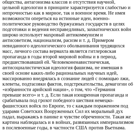
общества, антагонизма классов и отсутствия научной,
цельной идеологии в принципе характеризуется слабостью и
непрочностью как в мирное, так и военное время. Не имея
возможности опереться на истинные идеи, военно-
политическое руководство буржуазных государств в целях
подготовки и ведения несправедливых, захватнических войн
широко использует махровый антикоммунизм и
антисоветизм, национализм, расизм и т. д. Примером
невиданного идеологического оболванивания трудящихся
масс, личного состава вермахта является гитлеровская
пропаганда в годы второй мировой войны и в период,
предшествовавший ей. Человеконенавистническая,
антисоциалистическая идеология фашизма, не имевшая в
своей основе каких-либо рациональных научных идей,
массированно внедрялась в сознание людей с помощью лжи,
клеветы, подтасовки фактов, подстрекательства, демагогии об
«избранности арийской нации», о том, что «Германия
превыше всего» и т. д. Если такая изощренная пропаганда и
срабатывала под грохот победного шествия немецко-
фашистских войск по Европе, то с каждым поражением под
ударами Советских Вооруженных Сил их моральный дух
падал, выражаясь в панике и чувстве обреченности. Такая же
картина наблюдалась и в войнах, развязанных империализмом
в послевоенные годы, в частности США против Вьетнама.