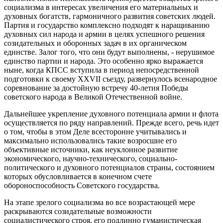
социализма в интересах увеличения его материальных и
духовных богатств, гармоничного развития советских людей.
Партия и государство комплексно подходят к наращиванию
духовных сил народа и армии в целях успешного решения
созидательных и оборонных задач в их органическом
единстве. Залог того, что они будут выполнены, - нерушимое
единство партии и народа. Это особенно ярко выражается
ныне, когда КПСС вступила в период непосредственной
подготовки к своему XXVII съезду, развернулось всенародное
соревнование за достойную встречу 40-летия Победы
советского народа в Великой Отечественной войне.
Дальнейшее укрепление духовного потенциала армии и флота
осуществляется по ряду направлений. Прежде всего, речь идет
о том, чтобы в этом Деле всесторонне учитывались и
максимально использовались такие возросшие его
объективные источники, как неуклонное развитие
экономического, научно-технического, социально-
политического и духовного потенциалов страны, состоянием
которых обусловливается в конечном счете
обороноспособность Советского государства.
На этапе зрелого социализма во все возрастающей мере
раскрываются созидательные возможности
социалистического строя, его подлинно гуманистическая