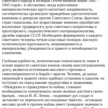
советского народа в Великой Отечественной войне 1941 -
1945 годов», в обстановке, когда агрессивные
империалистические круги нагнетают напряженность,
систематически организуют враждебные идеологические
кампании и диверсии против Советского Союза, братских
стран социализма, все возрастающее значение приобретает
воспитание трудящихся в духе советского патриотизма и
пролетарского, социалистического интернационализма,
дружбы народов СССР. Необходимо формировать у каждого
советского человека четкие классовые позиции, высокую
политическую бдительность, непримиримость к
империализму, убежденность в правоте и непобедимости
социализма.
Глубокая идейность, политическая сознательность лежат в
основе верности советских воинов своему конституционному
долгу, являются источником массового героизма и
самоотверженности в борьбе с врагом. Человек, до конца
уверенный в правоте своих идейных установок и идеалов, не
отступает ни перед какими трудностями и лишениями.
«Убеждение в справедливости войны, сознание
необходимости пожертвовать своею жизнью для блага своих
братьев, - писал В. И. Ленин, - поднимает дух солдат и
заставляет их переносить неслыханные тяжести... осознание
массами целей и причин войны имеет громадное значение и