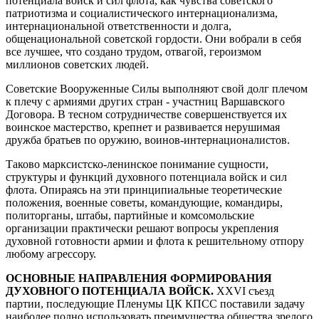
потенциала войск и сил флота, как чувства советского
патриотизма и социалистического интернационализма,
интернациональной ответственности и долга,
общенациональной советской гордости. Они вобрали в себя
все лучшее, что создано трудом, отвагой, героизмом
миллионов советских людей.
Советские Вооруженные Силы выполняют свой долг плечом
к плечу с армиями других стран - участниц Варшавского
Договора. В тесном сотрудничестве совершенствуется их
воинское мастерство, крепнет и развивается нерушимая
дружба братьев по оружию, воинов-интернационалистов.
Таково марксистско-ленинское понимание сущности,
структуры и функций духовного потенциала войск и сил
флота. Опираясь на эти принципиальные теоретические
положения, военные советы, командующие, командиры,
политорганы, штабы, партийные и комсомольские
организации практически решают вопросы укрепления
духовной готовности армии и флота к решительному отпору
любому агрессору.
ОСНОВНЫЕ НАПРАВЛЕНИЯ ФОРМИРОВАНИЯ
ДУХОВНОГО ПОТЕНЦИАЛА ВОЙСК.
XXVI съезд
партии, последующие Пленумы ЦК КПСС поставили задачу
наиболее полно использовать преимущества общества зрелого