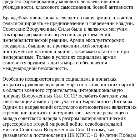
средство формирования у молодого человека идейной
убежденности, классового самосознания, боевой активности.
Враждебная пропаганда клевещет на нашу армию, пытается
фальсифицировать ее предназначение и современные задачи.
Советские Вооруженные Силы были и являются могучим
фактором сдерживания агрессивных устремлений
империалистической реакции. Армии эксплуататорских
государств, бывшие на протяжении всей истории
инструментом насилия и войны, таковыми остаются и при
империализме. Только в условиях социализма армия
становится орудием защиты мира и обеспечения
международной безопасности.
Особенно изощряются враги социализма в попытках
извратить руководящую роль марксистско-ленинских партий
в области военного строительства, интернациональную
природу Вооруженных Сил СССР, ослабить братские узы,
связывающие армии стран-участниц Варшавского Договора.
Одним из направлений оголтелого антисоветизма является их
стремление принизить историческое значение решающего
вклада советского народа в разгром империалистических
агрессоров во второй мировой войне, освободительной
миссии Советских Вооруженных Сил. Поэтому, как
указывается в постановлении ЦК КПСС «О 40-летии Победы