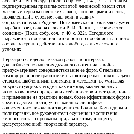
обеспечивает победу» (Поли. собр. соч., т. 41, с. 121). Ярким
подтверждением правильности этой ленинской мысли стал
массовый героизм советских людей, воинов армии и флота,
проявленный в суровые годы войн в защиту
социалистической Родины. Вся армейская и флотская служба
вырабатывает, говоря словами В. И. Ленина, «героическое
сознание» (Полн. собр. соч., т. 40, с. 322). Сегодня это
выражается в постоянной готовности и способности личного
состава уверенно действовать в любых, самых сложных
условиях.
Перестройка идеологической работы в интересах
дальнейшего повышения духовного потенциала войск
предусматривает совершенствование ее форм. Отдельные
командиры и политработники пытаются решать новые задачи
старыми, шаблонными приемами и методами, не учитывая
новую ситуацию. Сегодня, как никогда, важны наряду с
использованием оправдавших себя приемов и методов, поиск
и применение на практике новых, более эффективных форм и
средств деятельности, учитывающих специфику
современного поколения защитников Родины. Командиры и
политорганы, все руководители обучения и воспитания
личного состава призваны придавать этому процессу
целеустремленный, творческий характер.