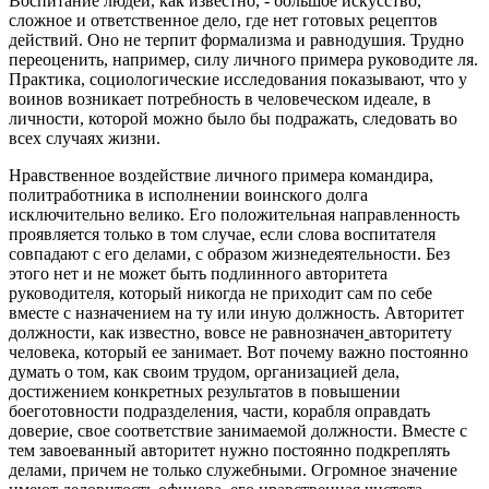
Воспитание людей, как известно, - большое искусство,
сложное и ответственное дело, где нет готовых рецептов
действий. Оно не терпит формализма и равнодушия. Трудно
переоценить, например, силу личного примера руководите ля.
Практика, социологические исследования показывают, что у
воинов возникает потребность в человеческом идеале, в
личности, которой можно было бы подражать, следовать во
всех случаях жизни.
Нравственное воздействие личного примера командира,
политработника в исполнении воинского долга
исключительно велико. Его положительная направленность
проявляется только в том случае, если слова воспитателя
совпадают с его делами, с образом жизнедеятельности. Без
этого нет и не может быть подлинного авторитета
руководителя, который никогда не приходит сам по себе
вместе с назначением на ту или иную должность. Авторитет
должности, как известно, вовсе не равнозначен
авторитету
человека, который ее занимает. Вот почему важно постоянно
думать о том, как своим трудом, организацией дела,
достижением конкретных результатов в повышении
боеготовности подразделения, части, корабля оправдать
доверие, свое соответствие занимаемой должности. Вместе с
тем завоеванный авторитет нужно постоянно подкреплять
делами, причем не только служебными. Огромное значение