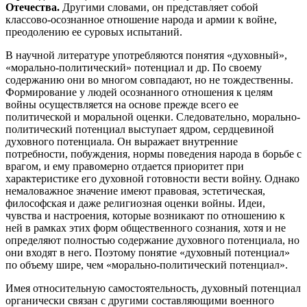
Отечества.
Другими словами, он представляет собой
классово-осознанное отношение народа и армии к войне,
преодолению ее суровых испытаний.
В научной литературе употребляются понятия «духовный»,
«морально-политический» потенциал и др. По своему
содержанию они во многом совпадают, но не тождественны.
Формирование у людей осознанного отношения к целям
войны осуществляется на основе прежде всего ее
политической и моральной оценки. Следовательно, морально-
политический потенциал выступает ядром, сердцевиной
духовного потенциала. Он выражает внутренние
потребности, побуждения, нормы поведения народа в борьбе с
врагом, и ему правомерно отдается приоритет при
характеристике его духовной готовности вести войну. Однако
немаловажное значение имеют правовая, эстетическая,
философская и даже религиозная оценки войны. Идеи,
чувства и настроения, которые возникают по отношению к
ней в рамках этих форм общественного сознания, хотя и не
определяют полностью содержание духовного потенциала, но
они входят в него. Поэтому понятие «духовный потенциал»
по объему шире, чем «морально-политический потенциал».
Имея относительную самостоятельность, духовный потенциал
органически связан с другими составляющими военного