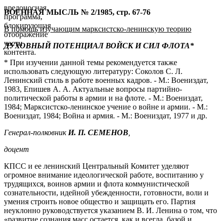
вредоносная
ВОЕННАЯ МЫСЛЬ № 2/1985, стр. 67-76
программа,
блокирующая
В помощь изу
чающим марксистско-ленинскую тео
рию
отображение
части
ДУХОВНЫЙ ПОТЕНЦИАЛ ВОЙСК И СИЛ ФЛОТА*
контента.
* При изучении данной темы рекомендуется также
использовать следующую литературу: Соколов С. Л.
Ленинский стиль в работе военных кадров. - М.: Воениздат,
1983, Епишев А. А. Актуальные вопросы партийно-
политической работы в армии и на флоте. - М.: Воениздат,
1984; Марксистско-ленинское учение о войне и армии. - М.:
Воениздат, 1984; Война и армия. - М.: Воениздат, 1977 и др.
Генерал-полковник
И. П. СЕМЕНОВ
,
доцент
КПСС и ее ленинский Центральный Комитет уделяют
огромное внимание идеологической работе, воспитанию у
трудящихся, воинов армии и флота коммунистической
сознательности, идейной убежденности, готовности, воли и
умения строить новое общество и защищать его. Партия
неуклонно руководствуется указанием В. И. Ленина о том, что
«развитие сознания масс остается, как и всегда, базой и