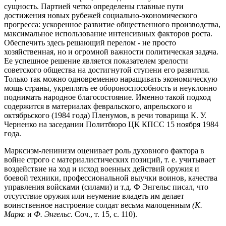
сущность. Партией четко определены главные пути
достижения новых рубежей социально-экономического
прогресса: ускоренное развитие общественного производства,
максимальное использование интенсивных факторов роста.
Обеспечить здесь решающий перелом - не просто
хозяйственная, но и огромной важности политическая задача.
Ее успешное решение является показателем зрелости
советского общества на достигнутой ступени его развития.
Только так можно одновременно наращивать экономическую
мощь страны, укреплять ее обороноспособность и неуклонно
поднимать народное благосостояние. Именно такой подход
содержится в материалах февральского, апрельского и
октябрьского (1984 года) Пленумов, в речи товарища К. У.
Черненко на заседании Политбюро ЦК КПСС 15 ноября 1984
года.
Марксизм-ленинизм оценивает роль духовного фактора в
войне строго с материалистических позиций, т. е. учитывает
воздействие на ход и исход военных действий оружия и
боевой техники, профессиональной выучки воинов, качества
управления войсками (силами) и т.д. Ф Энгельс писал, что
отсутствие оружия или неумение владеть им делает
воинственное настроение солдат весьма малоценным
(К.
Маркс
и
Ф. Энгельс.
Соч., т. 15, с. 110).