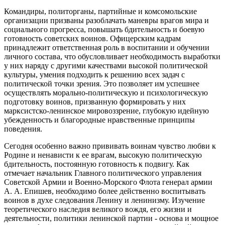
Командиры, политорганы, партийные и комсомольские
организации призваны разоблачать маневры врагов мира и
социального прогресса, повышать бдительность и боевую
готовность советских воинов. Офицерским кадрам
принадлежит ответственная роль в воспитании и обучении
личного состава, что обусловливает необходимость выработки
у них наряду с другими качествами высокой политической
культуры, умения подходить к решению всех задач с
политической точки зрения. Это позволяет им успешнее
осуществлять морально-политическую и психологическую
подготовку воинов, призванную формировать у них
марксистско-ленинское мировоззрение, глубокую идейную
убежденность и благородные нравственные принципы
поведения.
Сегодня особенно важно прививать воинам чувство любви к
Родине и ненависти к ее врагам, высокую политическую
бдительность, постоянную готовность к подвигу. Как
отмечает начальник Главного политического управления
Советской Армии и Военно-Морского Флота генерал армии
А. А. Епишев, необходимо более действенно воспитывать
воинов в духе следования Ленину и ленинизму. Изучение
теоретического наследия великого вождя, его жизни и
деятельности, политики ленинской партии - основа и мощное