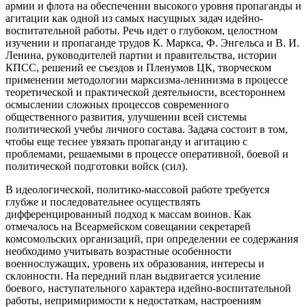
армии и флота на обеспечении высокого уровня пропаганды и
агитации как одной из самых насущных задач идейно-
воспитательной работы. Речь идет о глубоком, целостном
изучении и пропаганде трудов К. Маркса, Ф. Энгельса и В. И.
Ленина, руководителей партии и правительства, истории
КПСС, решений ее съездов и Пленумов ЦК, творческом
применении методологии марксизма-ленинизма в процессе
теоретической и практической деятельности, всестороннем
осмыслении сложных процессов современного
общественного развития, улучшении всей системы
политической учебы личного состава. Задача состоит в том,
чтобы еще теснее увязать пропаганду и агитацию с
проблемами, решаемыми в процессе оперативной, боевой и
политической подготовки войск (сил).
В идеологической, политико-массовой работе требуется
глубже и последовательнее осуществлять
дифференцированный подход к массам воинов. Как
отмечалось на Всеармейском совещании секретарей
комсомольских организаций, при определении ее содержания
необходимо учитывать возрастные особенности
военнослужащих, уровень их образования, интересы и
склонности. На передний план выдвигается усиление
боевого, наступательного характера идейно-воспитательной
работы, непримиримости к недостаткам, настроениям