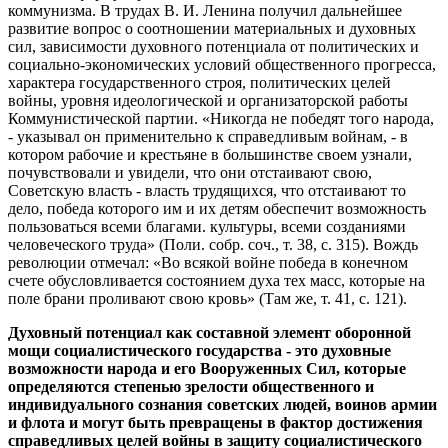
коммунизма. В трудах В. И. Ленина получил дальнейшее
развитие вопрос о соотношении материальных и духовных
сил, зависимости духовного потенциала от политических и
социально-экономических условий общественного прогресса,
характера государственного строя, политических целей
войны, уровня идеологической и организаторской работы
Коммунистической партии. «Никогда не победят того народа,
- указывал он применительно к справедливым войнам, - в
котором рабочие и крестьяне в большинстве своем узнали,
почувствовали и увидели, что они отстаивают свою,
Советскую власть - власть трудящихся, что отстаивают то
дело, победа которого им и их детям обеспечит возможность
пользоваться всеми благами. культуры, всеми созданиями
человеческого труда» (Поли. собр. соч., т. 38, с. 315). Вождь
революции отмечал: «Во всякой войне победа в конечном
счете обусловливается состоянием духа тех масс, которые на
поле брани проливают свою кровь» (Там же, т. 41, с. 121).
Духовный потенциал как составной элемент оборонной
мощи социалистического государства - это духовные
возможности народа и его Вооруженных Сил, которые
определяются степенью зрелости общественного и
индивидуального сознания советских людей, воинов армии
и флота и могут быть превращены в фактор достижения
справедливых целей войны в защиту социалистического