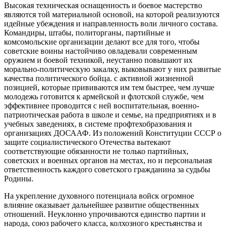
Высокая техническая оснащенность и боевое мастерство
являются той материальной основой, на которой реализуются
идейные убеждения и направленность воли личного состава.
Командиры, штабы, политорганы, партийные и
комсомольские организации делают все для того, чтобы
советские воины настойчиво овладевали современным
оружием и боевой техникой, неустанно повышают их
морально-политическую закалку, выковывают у них развитые
качества политического бойца. с активной жизненной
позицией, которые прививаются им тем быстрее, чем лучше
молодежь готовится к армейской и флотской службе, чем
эффективнее проводится с ней воспитательная, военно-
патриотическая работа в школе и семье, на предприятиях и в
учебных заведениях, в системе профтехобразования и
организациях ДОСААФ. Из положений Конституции СССР о
защите социалистического Отечества вытекают
соответствующие обязанности не только партийных,
советских и военных органов на местах, но и персональная
ответственность каждого советского гражданина за судьбы
Родины.
На укрепление духовного потенциала войск огромное
влияние оказывает дальнейшее развитие общественных
отношений. Неуклонно упрочиваются единство партии и
народа, союз рабочего класса, колхозного крестьянства и