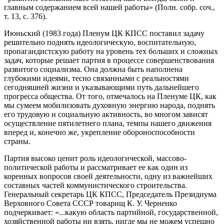
главным содержанием всей нашей работы» (Полн. собр. соч.,
т. 13, с. 376).
Июньский (1983 года) Пленум ЦК КПСС поставил задачу
решительно поднять идеологическую, воспитательную,
пропагандистскую работу на уровень тех больших и сложных
задач, которые решает партия в процессе совершенствования
развитого социализма. Она должна быть наполнена
глубокими идеями, тесно связанными с реальностями
сегодняшней жизни и указывающими путь дальнейшего
прогресса общества. От того, отмечалось на Пленуме ЦК, как
мы сумеем мобилизовать духовную энергию народа, поднять
его трудовую и социальную активность, во многом зависят
осуществление пятилетнего плана, темпы нашего движения
вперед и, конечно же, укрепление обороноспособности
страны.
Партия высоко ценит роль идеологической, массово-
политической работы и рассматривает ее как один из
коренных вопросов своей деятельности, одну из важнейших
составных частей коммунистического строительства.
Генеральный секретарь ЦК КПСС, Председатель Президиума
Верховного Совета СССР товарищ К. У. Черненко
подчеркивает: «...какую область партийной, государственной,
хозяйственной работы ни взять, нигде мы не можем успешно