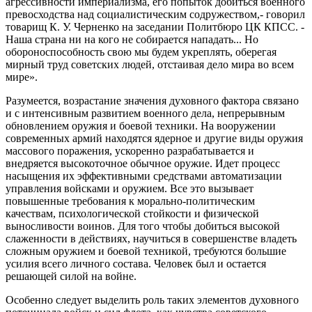
агрессивности империализма, его попыток добиться военного
превосходства над социалистическим содружеством,- говорил
товарищ К. У. Черненко на заседании Политбюро ЦК КПСС. -
Наша страна ни на кого не собирается нападать... Но
обороноспособность свою мы будем укреплять, оберегая
мирный труд советских людей, отстаивая дело мира во всем
мире».
Разумеется, возрастание значения духовного фактора связано
и с интенсивным развитием военного дела, непрерывным
обновлением оружия и боевой техники. На вооружении
современных армий находятся ядерное и другие виды оружия
массового поражения, ускоренно разрабатывается и
внедряется высокоточное обычное оружие. Идет процесс
насыщения их эффективными средствами автоматизации
управления войсками и оружием. Все это вызывает
повышенные требования к морально-политическим
качествам, психологической стойкости и физической
выносливости воинов. Для того чтобы добиться высокой
слаженности в действиях, научиться в совершенстве владеть
сложным оружием и боевой техникой, требуются большие
усилия всего личного состава. Человек был и остается
решающей силой на войне.
Особенно следует выделить роль таких элементов духовного