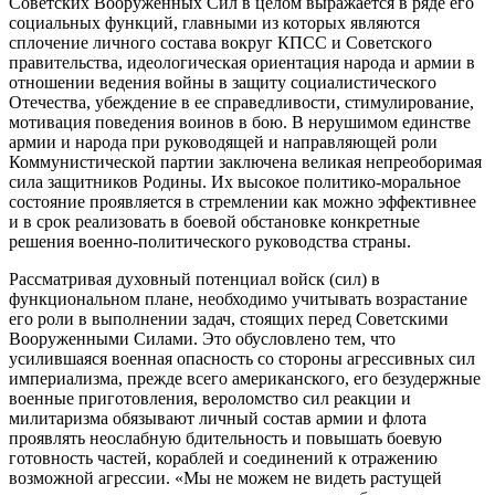
Советских Вооруженных Сил в целом выражается в ряде его
социальных функций, главными из которых являются
сплочение личного состава вокруг КПСС и Советского
правительства, идеологическая ориентация народа и армии в
отношении ведения войны в защиту социалистического
Отечества, убеждение в ее справедливости, стимулирование,
мотивация поведения воинов в бою. В нерушимом единстве
армии и народа при руководящей и направляющей роли
Коммунистической партии заключена великая непреоборимая
сила защитников Родины. Их высокое политико-моральное
состояние проявляется в стремлении как можно эффективнее
и в срок реализовать в боевой обстановке конкретные
решения военно-политического руководства страны.
Рассматривая духовный потенциал войск (сил) в
функциональном плане, необходимо учитывать возрастание
его роли в выполнении задач, стоящих перед Советскими
Вооруженными Силами. Это обусловлено тем, что
усилившаяся военная опасность со стороны агрессивных сил
империализма, прежде всего американского, его безудержные
военные приготовления, вероломство сил реакции и
милитаризма обязывают личный состав армии и флота
проявлять неослабную бдительность и повышать боевую
готовность частей, кораблей и соединений к отражению
возможной агрессии. «Мы не можем не видеть растущей