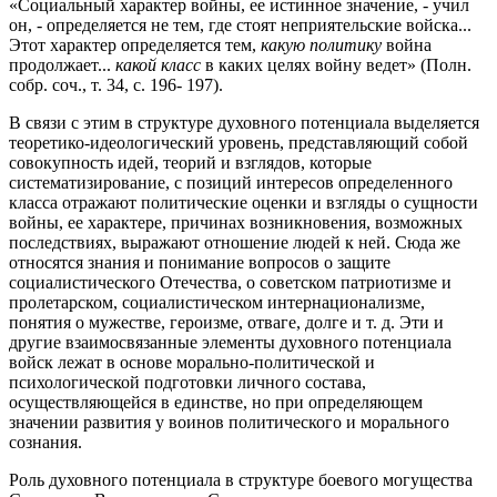
«Социальный характер войны, ее истинное значение, - учил
он, - определяется не тем, где стоят неприятельские войска...
Этот характер определяется тем,
какую политику
война
продолжает...
какой класс
в каких целях войну ведет» (Полн.
собр. соч., т. 34, с. 196- 197).
В связи с этим в структуре духовного потенциала выделяется
теоретико-идеологический уровень, представляющий собой
совокупность идей, теорий и взглядов, которые
систематизирование, с позиций интересов определенного
класса отражают политические оценки и взгляды о сущности
войны, ее характере, причинах возникновения, возможных
последствиях, выражают отношение людей к ней. Сюда же
относятся знания и понимание вопросов о защите
социалистического Отечества, о советском патриотизме и
пролетарском, социалистическом интернационализме,
понятия о мужестве, героизме, отваге, долге и т. д. Эти и
другие взаимосвязанные элементы духовного потенциала
войск лежат в основе морально-политической и
психологической подготовки личного состава,
осуществляющейся в единстве, но при определяющем
значении развития у воинов политического и морального
сознания.
Роль духовного потенциала в структуре боевого могущества