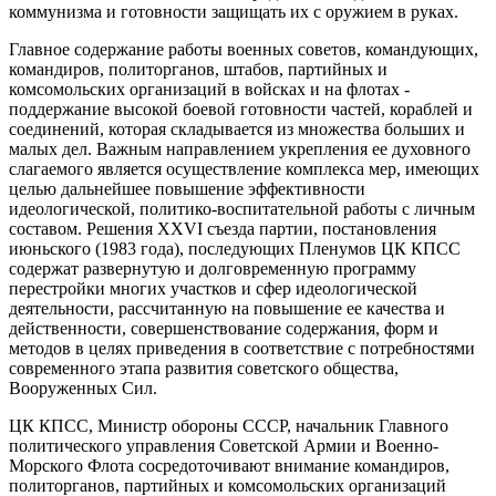
коммунизма и готовности защищать их с оружием в руках.
Главное содержание работы военных советов, командующих,
командиров, политорганов, штабов, партийных и
комсомольских организаций в войсках и на флотах -
поддержание высокой боевой готовности частей, кораблей и
соединений, которая складывается из множества больших и
малых дел. Важным направлением укрепления ее духовного
слагаемого является осуществление комплекса мер, имеющих
целью дальнейшее повышение эффективности
идеологической, политико-воспитательной работы с личным
составом. Решения XXVI съезда партии, постановления
июньского (1983 года), последующих Пленумов ЦК КПСС
содержат развернутую и долговременную программу
перестройки многих участков и сфер идеологической
деятельности, рассчитанную на повышение ее качества и
действенности, совершенствование содержания, форм и
методов в целях приведения в соответствие с потребностями
современного этапа развития советского общества,
Вооруженных Сил.
ЦК КПСС, Министр обороны СССР, начальник Главного
политического управления Советской Армии и Военно-
Морского Флота сосредоточивают внимание командиров,
политорганов, партийных и комсомольских организаций