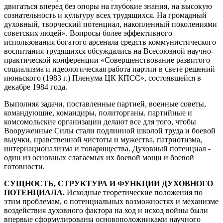
двигаться вперед без опоры на глубокие знания, на высокую
сознательность и культуру всех трудящихся. На громадный
духовный, творческий потенциал, накопленный поколениями
советских людей». Вопросы более эффективного
использования богатого арсенала средств коммунистического
воспитания трудящихся обсуждались на Всесоюзной научно-
практической конференции «Совершенствование развитого
социализма и идеологическая работа партии в свете решений
июньского (1983 г.) Пленума ЦК КПСС», состоявшейся в
декабре 1984 года.
Выполняя задачи, поставленные партией, военные советы,
командующие, командиры, политорганы, партийные и
комсомольские организации делают все для того, чтобы
Вооруженные Силы стали подлинной школой труда и боевой
выучки, нравственной чистоты и мужества, патриотизма,
интернационализма и товарищества. Духовный потенциал -
один из основных слагаемых их боевой мощи и боевой
готовности.
СУЩНОСТЬ, СТРУКТУРА И ФУНКЦИИ ДУХОВНОГО
ПОТЕНЦИАЛА.
Исходные теоретические положения по
этим проблемам, о потенциальных возможностях и механизме
воздействия духовного фактора на ход и исход войны были
впервые сформулированы основоположниками научного