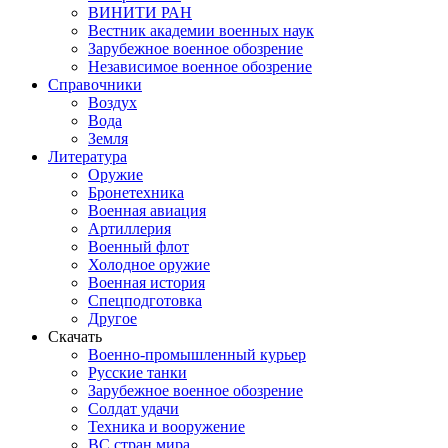
ВИНИТИ РАН
Вестник академии военных наук
Зарубежное военное обозрение
Независимое военное обозрение
Справочники
Воздух
Вода
Земля
Литература
Оружие
Бронетехника
Военная авиация
Артиллерия
Военный флот
Холодное оружие
Военная история
Спецподготовка
Другое
Скачать
Военно-промышленный курьер
Русские танки
Зарубежное военное обозрение
Солдат удачи
Техника и вооружение
ВС стран мира