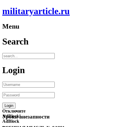
militaryarticle.ru
Menu
Search
Login
Отключите
AdBlock!
Уроки внезапности
AdBlock
—