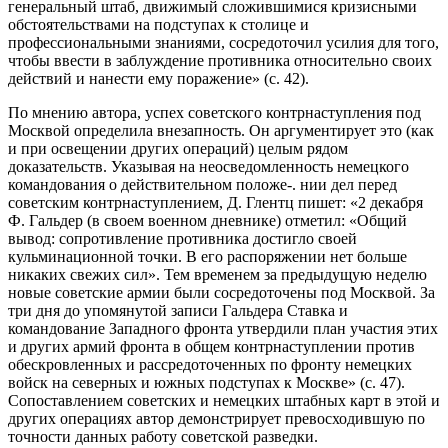
генеральный штаб, движимый сложившимися кризисными
обстоятельствами на подступах к столице и
профессиональными знаниями, сосредоточил усилия для того,
чтобы ввести в заблуждение противника относительно своих
действий и нанести ему поражение» (с. 42).
По мнению автора, успех советского контрнаступления под
Москвой определила внезапность. Он аргументирует это (как
и при освещении других операций) целым рядом
доказательств. Указывая на неосведомленность немецкого
командования о действительном положе-. нии дел перед
советским контрнаступлением, Д. Глентц пишет: «2 декабря
Ф. Гальдер (в своем военном дневнике) отметил: «Общий
вывод: сопротивление противника достигло своей
кульминационной точки. В его распоряжении нет больше
никаких свежих сил». Тем временем за предыдущую неделю
новые советские армии были сосредоточены под Москвой. За
три дня до упомянутой записи Гальдера Ставка и
командование Западного фронта утвердили план участия этих
и других армий фронта в общем контрнаступлении против
обескровленных и рассредоточенных по фронту немецких
войск на северных и южных подступах к Москве» (с. 47).
Сопоставлением советских и немецких штабных карт в этой и
других операциях автор демонстрирует превосходившую по
точности данных работу советской разведки.