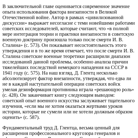
В заключительной главе оценивается современное значение
опыта использования фактора внезапности в Великой
Отечественной войне. Автор в рамках «цивилизованной
дискуссии» выражает несогласие с теми новейшими работами
советских исследователей, которые считают, что «в полной
мере интеграция теории и практики внезапности в советскую
военную доктрину произошла только после смерти И. В.
Сталина» (с. 573). Он показывает несостоятельность этого
утверждения и в то же время отмечает, что после смерти И. В.
Сталина советские военные теоретики расширили диапазон
исследований данной проблемы, особенно анализа причин
тяжелейших последствий немецкого нападения на СССР в
1941 году (с. 575). На наш взгляд, Д. Глентц несколько
абсолютизирует фактор внезапности, утверждая, что едва ли
не в каждой наступательной операции советских войск
умелая дезинформация противника играла «решающую роль»
(с. 428). Он заканчивает книгу следующим выводом:
советский опыт военного искусства заслуживает тщательного
изучения, «если мы не хотим оказаться жертвами уроков
истории, которые не сумели или не хотели должным образом
оценить» (с. 587).
Фундаментальный труд Д. Глентца, весьма ценный для
расширения профессионального кругозора генералов и