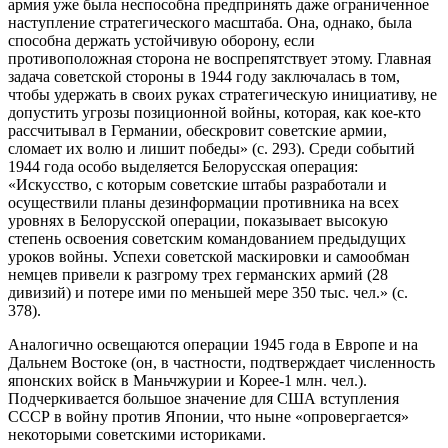
армия уже была неспособна предпринять даже ограниченное
наступление стратегического масштаба. Она, однако, была
способна держать устойчивую оборону, если
противоположная сторона не воспрепятствует этому. Главная
задача советской стороны в 1944 году заключалась в том,
чтобы удержать в своих руках стратегическую инициативу, не
допустить угрозы позиционной войны, которая, как кое-кто
рассчитывал в Германии, обескровит советские армии,
сломает их волю и лишит победы» (с. 293). Среди событий
1944 года особо выделяется Белорусская операция:
«Искусство, с которым советские штабы разработали и
осуществили планы дезинформации противника на всех
уровнях в Белорусской операции, показывает высокую
степень освоения советским командованием предыдущих
уроков войны. Успехи советской маскировки и самообман
немцев привели к разгрому трех германских армий (28
дивизий) и потере ими по меньшей мере 350 тыс. чел.» (с.
378).
Аналогично освещаются операции 1945 года в Европе и на
Дальнем Востоке (он, в частности, подтверждает численность
японских войск в Маньчжурии и Корее-1 млн. чел.).
Подчеркивается большое значение для США вступления
СССР в войну против Японии, что ныне «опровергается»
некоторыми советскими историками.