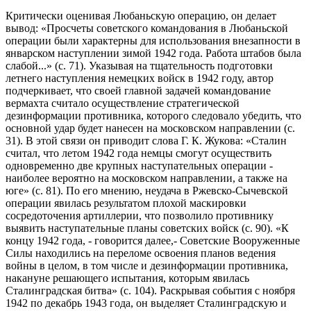
Критически оценивая Любаньскую операцию, он делает
вывод: «Просчеты советского командования в Любаньской
операции были характерны для использования внезапности в
январском наступлении зимой 1942 года. Работа штабов была
слабой...» (с. 71). Указывая на тщательность подготовки
летнего наступления немецких войск в 1942 году, автор
подчеркивает, что своей главной задачей командование
вермахта считало осуществление стратегической
дезинформации противника, которого следовало убедить, что
основной удар будет нанесен на московском направлении (с.
31). В этой связи он приводит слова Г. К. Жукова: «Сталин
считал, что летом 1942 года немцы смогут осуществить
одновременно две крупных наступательных операции -
наиболее вероятно на московском направлении, а также на
юге» (с. 81). По его мнению, неудача в Ржевско-Сычевской
операции явилась результатом плохой маскировки
сосредоточения артиллерии, что позволило противнику
выявить наступательные планы советских войск (с. 90). «К
концу 1942 года, - говорится далее,- Советские Вооруженные
Силы находились на переломе освоения планов ведения
войны в целом, в том числе и дезинформации противника,
накануне решающего испытания, которым явилась
Сталинградская битва» (с. 104). Раскрывая события с ноября
1942 по декабрь 1943 года, он выделяет Сталинградскую и