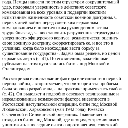
года. Немцы нанесли по этим структурам сокрушительный
удар, подорвали уверенность в действиях советского
командования на всех уровнях и подвергли жестким
испытаниям жизненность советской военной доктрины. С
первых дней войны перед советским верховным
командованием и политическим руководством встала
труднейшая задача восстановить разрушенные структуры и
уверенность офицерского корпуса, реалистически оценить
свою военную доктрину, скорректировать ее, и все это в
условиях, когда было необходимо вести борьбу за
существование государства». Задача была решена, но ценой
огромных жертв (с. 41). По его мнению, важнейшими
рубежами на этом пути явились битвы под Москвой и
Сталинградом.
Рассматривая использование фактора внезапности в первый
период войны, автор отмечает, что «в теории эта проблема
была хорошо разработана, а на практике применялась слабо»
(с. 42). Он выделяет и подробно освещает реализованные и
нереализованные возможности фактора внезапности в
Ростовской наступательной операции, битве под Москвой,
Любаньской, Харьковской (май 1942 года), Ржевско-
Сычевской и Синявинской операциях. Главное место
отводится битве под Москвой, где немцам, «стремившимся
уничтожить «последние очаги сопротивления», советский