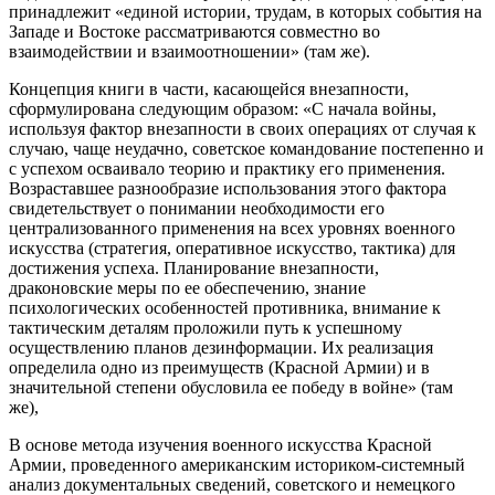
принадлежит «единой истории, трудам, в которых события на
Западе и Востоке рассматриваются совместно во
взаимодействии и взаимоотношении» (там же).
Концепция книги в части, касающейся внезапности,
сформулирована следующим образом: «С начала войны,
используя фактор внезапности в своих операциях от случая к
случаю, чаще неудачно, советское командование постепенно и
с успехом осваивало теорию и практику его применения.
Возраставшее разнообразие использования этого фактора
свидетельствует о понимании необходимости его
централизованного применения на всех уровнях военного
искусства (стратегия, оперативное искусство, тактика) для
достижения успеха. Планирование внезапности,
драконовские меры по ее обеспечению, знание
психологических особенностей противника, внимание к
тактическим деталям проложили путь к успешному
осуществлению планов дезинформации. Их реализация
определила одно из преимуществ (Красной Армии) и в
значительной степени обусловила ее победу в войне» (там
же),
В основе метода изучения военного искусства Красной
Армии, проведенного американским историком-системный
анализ документальных сведений, советского и немецкого