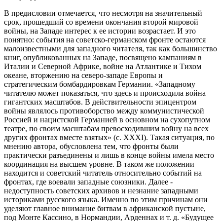
В предисловии отмечается, что несмотря на значительный
срок, прошедший со времени окончания второй мировой
войны, на Западе интерес к ее истории возрастает. И это
понятно: события на советско-германском фронте остаются
малоизвестными для западного читателя, так как большинство
книг, опубликованных на Западе, посвящено кампаниям в
Италии и Северной Африке, войне на Атлантике и Тихом
океане, вторжению на северо-западе Европы и
стратегическим бомбардировкам Германии. «Западному
читателю может показаться, что здесь и происходила война
гигантских масштабов. В действительности эпицентром
войны являлось противоборство между коммунистической
Россией и нацистской Германией в основном на сухопутном
театре, по своим масштабам превосходившим войну на всех
других фронтах вместе взятых» (с. XXXI). Такая ситуация, по
мнению автора, обусловлена тем, что фронты были
практически разъединены и лишь в конце войны имела место
координация на высшем уровне. В таком же положении
находится и советский читатель относительно событий на
фронтах, где воевали западные союзники. Далее -
недоступность советских архивов и незнание западными
историками русского языка. Именно по этим причинам они
уделяют главное внимание битвам в африканской пустыне,
под Монте Кассино, в Нормандии, Арденнах и т. д. «Будущее