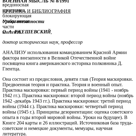
ВОЕННАЯ МЫСЛЬ № 8/1991
вредоносная
программа,
КРИТИКА И БИБЛИОГРАФИЯ
блокирующая
отображение
Уроки внезапности
части
О.
А. РЖЕШЕВСКИЙ
,
контента.
доктор исторических наук, профессор
АНАЛИЗУ использования командованием Красной Армии
фактора внезапности в Великой Отечественной войне
посвящена книга американского историка полковника Д.
Глентца.
Она состоит из предисловия, девяти глав (Теория маскировки.
Предвоенная теория и практика. Теория и военный опыт.
Практика маскировки: первый период войны (1941 - ноябрь
1942 гг.). Практика маскировки: второй период войны (ноябрь
1942 -декабрь 1943 гг.). Практика маскировки: третий период
войны (1944 г.). Практика маскировки: четвертый период
войны (1945 г.). Принципы дезориентации: оценка советского
опыта в годы второй мировой войны. Уроки на будущее). В
Книге 204 карты и 26 иллюстраций. Источниковая база труда-
советские и немецкие документы, мемуары, научная
литература.