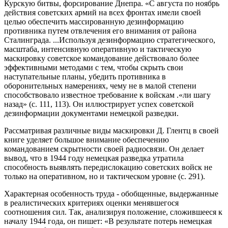
Курскую битвы, форсирование Днепра. «С августа по ноябрь
действия советских армий на всех фронтах имели своей
целью обеспечить массированную дезинформацию
противника путем отвлечения его внимания от района
Сталинграда. ...Используя дезинформацию стратегического,
масштаба, интенсивную оперативную и тактическую
маскировку советское командование действовало более
эффективными методами с тем, чтобы скрыть свои
наступательные планы, убедить противника в
оборонительных намерениях, чему не в малой степени
способствовало известное требование к войскам .«ли шагу
назад» (с. 111, 113). Он иллюстрирует успех советской
дезинформации документами немецкой разведки.
Рассматривая различные виды маскировки Д. Глентц в своей
книге уделяет большое внимание обеспечению
командованием скрытности своей радиосвязи. Он делает
вывод, что в 1944 году немецкая разведка утратила
способность выявлять передислокацию советских войск не
только на оперативном, но и тактическом уровне (с. 291).
Характерная особенность труда - обобщенные, выдержанные
в реалистических критериях оценки менявшегося
соотношения сил. Так, анализируя положение, сложившееся к
началу 1944 года, он пишет: «В результате потерь немецкая