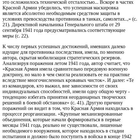
это осложнилось технической отсталостью... Вскоре в частях
Красной Армии убедились, что успешная маскировка
является абсолютно необходимым средством защиты в
условиях превосходства противника в танках, самолетах..,» (с.
21). Директивой начальника Генерального штаба от 29
сентября 1941 года предусматривались соответствующие
меры (с. 22).
К числу первых успешных достижений, имевших далеко
идущие для противника последствия, имела, по мнению
автора, скрытая мобилизация стратегических резервов.
Анализируя поражения летом 1941 года, автор считает, что
«Красная Армия имела сравнительно передовую военную
доктрину, но мало в чем смогла реализовать ее на практике
вследствие многочисленных кровавых чисток». И далее: «Те
из командиров, кто выжил, вне зависимости от своих
индивидуальных способностей, имели одну общую черту -
тенденцию избегать принятия неординарных творческих
решений в боевой обстановке» (с. 41). Другую причину
поражений он видит в том, что Красная Армия находилась в
процессе реорганизации. «Крупные механизированные
объединения, которые начали формироваться в первые
месяцы 1941 года, реально не существовали, лишенные
необходимого вооружения, которое находилось в стадии
испытания и должно было поступить в войска в конце 1942