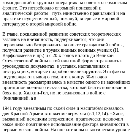
командований о крупных операциях на советско-германском
фронте. Это потребовало огромной поисковой и
аналитической работы - путь единственно правильный и на
практике осуществленный, пожалуй, впервые в мировой
литературе о второй мировой войне.
В главе, посвященной развитию советских теоретических
взглядов на внезапность, подчеркивается, что они
первоначально базировались на опыте гражданской войны,
получили развитие в трудах видных военных ученых (Н.
Варфоломеева и др.) и с 20-х годов вплоть до Великой
Отечественной войны в той или иной форме отражались в
руководящих документах, в уставах, наставлениях и
инструкциях, которые подробно анализируются. Эти факты
подтверждают вывод о том, что к концу 30-х годов
внезапность рассматривалась в качестве одного из важнейших
принципов военного искусства, который был использован в
боях на р. Халхин-Гол, но не реализован в войне с
Финляндией, а в
1941 году внезапным по своей силе и масштабам оказалось
для Красной Армии вторжение вермахта (с.1,12,14). «Хаос,
вызванный немецким вторжением, практически исключил
какое-либо позитивное использование фактора внезапности в
первые месяцы войны. На оперативном и тактическом уровне