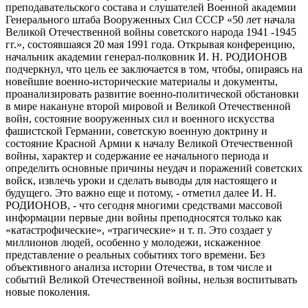
преподавательского состава и слушателей Военной академии
Генерального штаба Вооруженных Сил СССР «50 лет начала
Великой Отечественной войны советского народа 1941 -1945
гг.», состоявшаяся 20 мая 1991 года. Открывая конференцию,
начальник академии генерал-полковник И. Н. РОДИОНОВ
подчеркнул, что цель ее заключается в том, чтобы, опираясь на
новейшие военно-исторические материалы и документы,
проанализировать развитие военно-политической обстановки
в мире накануне второй мировой и Великой Отечественной
войн, состояние вооруженных сил и военного искусства
фашистской Германии, советскую военную доктрину и
состояние Красной Армии к началу Великой Отечественной
войны, характер и содержание ее начального периода и
определить основные причины неудач и поражений советских
войск, извлечь уроки и сделать выводы для настоящего и
будущего. Это важно еще и потому, - отметил далее И. Н.
РОДИОНОВ, - что сегодня многими средствами массовой
информации первые дни войны преподносятся только как
«катастрофические», «трагические» и т. п. Это создает у
миллионов людей, особенно у молодежи, искаженное
представление о реальных событиях того времени. Без
объективного анализа истории Отечества, в том числе и
событий Великой Отечественной войны, нельзя воспитывать
новые поколения.