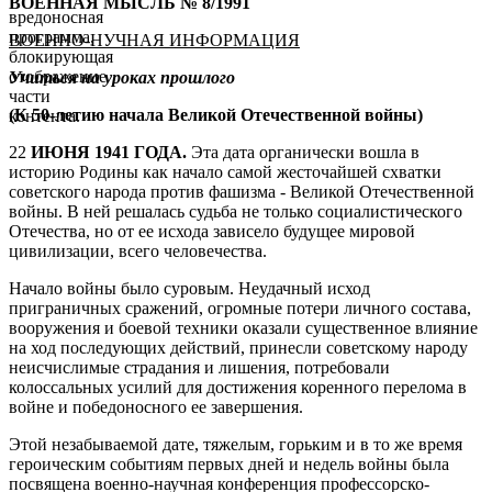
ВОЕННАЯ МЫСЛЬ № 8/1991
вредоносная
программа,
ВОЕННО-НУЧНАЯ ИНФОРМАЦИЯ
блокирующая
отображение
Учиться на уроках прошлого
части
(К 50-летию начала Великой Отечественной войны)
контента.
22
ИЮНЯ 1941 ГОДА.
Эта дата органически вошла в
историю Родины как начало самой жесточайшей схватки
советского народа против фашизма - Великой Отечественной
войны. В ней решалась судьба не только социалистического
Отечества, но от ее исхода зависело будущее мировой
цивилизации, всего человечества.
Начало войны было суровым. Неудачный исход
приграничных сражений, огромные потери личного состава,
вооружения и боевой техники оказали существенное влияние
на ход последующих действий, принесли советскому народу
неисчислимые страдания и лишения, потребовали
колоссальных усилий для достижения коренного перелома в
войне и победоносного ее завершения.
Этой незабываемой дате, тяжелым, горьким и в то же время
героическим событиям первых дней и недель войны была
посвящена военно-научная конференция профессорско-