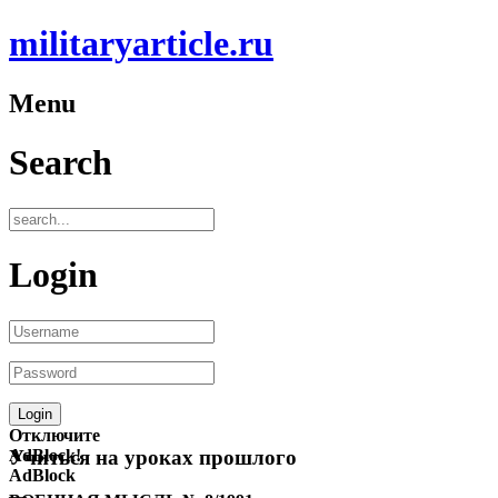
militaryarticle.ru
Menu
Search
Login
Отключите
AdBlock!
Учиться на уроках прошлого
AdBlock
—