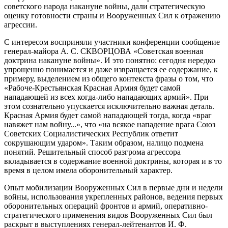
советского народа накануне войны, дали стратегическую
оценку готовности страны и Вооруженных Сил к отражению
агрессии.
С интересом восприняли участники конференции сообщение
генерал-майора А. С. СКВОРЦОВА «Советская военная
доктрина накануне войны». И это понятно: сегодня нередко
упрощенно понимается и даже извращается ее содержание, к
примеру, выделением из общего контекста фразы о том, что
«Рабоче-Крестьянская Красная Армия будет самой
нападающей из всех когда-либо нападающих армий». При
этом сознательно упускается исключительно важная деталь.
Красная Армия будет самой нападающей тогда, когда «враг
навяжет нам войну...», что «на всякое нападение врага Союз
Советских Социалистических Республик ответит
сокрушающим ударом». Таким образом, налицо подмена
понятий. Решительный способ разгрома агрессора
вкладывается в содержание военной доктрины, которая и в то
время в целом имела оборонительный характер.
Опыт мобилизации Вооруженных Сил в первые дни и недели
войны, использования укрепленных районов, ведения первых
оборонительных операций фронтов и армий, оперативно-
стратегического применения видов Вооруженных Сил был
раскрыт в выступлениях генерал-лейтенантов И. Ф.