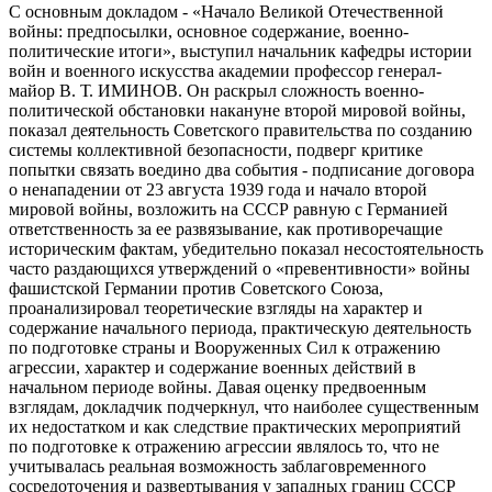
С основным докладом - «Начало Великой Отечественной
войны: предпосылки, основное содержание, военно-
политические итоги», выступил начальник кафедры истории
войн и военного искусства академии профессор генерал-
майор В. Т. ИМИНОВ. Он раскрыл сложность военно-
политической обстановки накануне второй мировой войны,
показал деятельность Советского правительства по созданию
системы коллективной безопасности, подверг критике
попытки связать воедино два события - подписание договора
о ненападении от 23 августа 1939 года и начало второй
мировой войны, возложить на СССР равную с Германией
ответственность за ее развязывание, как противоречащие
историческим фактам, убедительно показал несостоятельность
часто раздающихся утверждений о «превентивности» войны
фашистской Германии против Советского Союза,
проанализировал теоретические взгляды на характер и
содержание начального периода, практическую деятельность
по подготовке страны и Вооруженных Сил к отражению
агрессии, характер и содержание военных действий в
начальном периоде войны. Давая оценку предвоенным
взглядам, докладчик подчеркнул, что наиболее существенным
их недостатком и как следствие практических мероприятий
по подготовке к отражению агрессии являлось то, что не
учитывалась реальная возможность заблаговременного
сосредоточения и развертывания у западных границ СССР