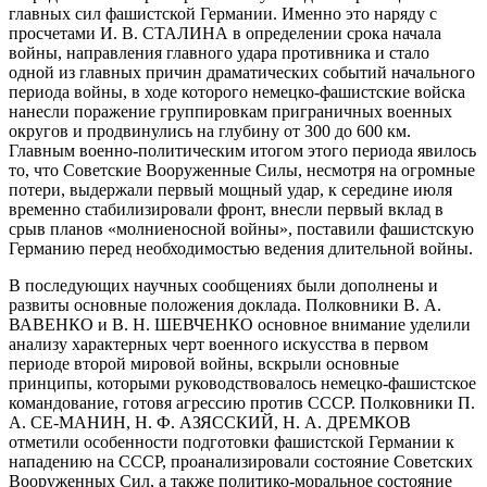
главных сил фашистской Германии. Именно это наряду с
просчетами И. В. СТАЛИНА в определении срока начала
войны, направления главного удара противника и стало
одной из главных причин драматических событий начального
периода войны, в ходе которого немецко-фашистские войска
нанесли поражение группировкам приграничных военных
округов и продвинулись на глубину от 300 до 600 км.
Главным военно-политическим итогом этого периода явилось
то, что Советские Вооруженные Силы, несмотря на огромные
потери, выдержали первый мощный удар, к середине июля
временно стабилизировали фронт, внесли первый вклад в
срыв планов «молниеносной войны», поставили фашистскую
Германию перед необходимостью ведения длительной войны.
В последующих научных сообщениях были дополнены и
развиты основные положения доклада. Полковники В. А.
ВАВЕНКО и В. Н. ШЕВЧЕНКО основное внимание уделили
анализу характерных черт военного искусства в первом
периоде второй мировой войны, вскрыли основные
принципы, которыми руководствовалось немецко-фашистское
командование, готовя агрессию против СССР. Полковники П.
А. СЕ-МАНИН, Н. Ф. АЗЯССКИЙ, Н. А. ДРЕМКОВ
отметили особенности подготовки фашистской Германии к
нападению на СССР, проанализировали состояние Советских
Вооруженных Сил, а также политико-моральное состояние