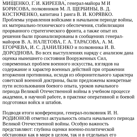
МИЩЕНКО, Г. И. КИРЕЕВА, генерал-майора М И
БОРИСОВА, полковников М. Л. ЩЕРБИНЫ, В. Д.
КОСТЮЧЕНКО, капитана 1 ранга В. И. КОРЯВКО.
Проблемы управления войсками в начальном периоде войны,
их материально-технического обеспечения, стабилизации
прорванного стратегического фронта, а также опыт их
решения были проанализированы в сообщениях генерал-
майоров В. А. НАЛЕТОВА, Г. А. ТАРАСОВА, А. М.
ЕГОРЧЕВА, И. С. ДАНИЛЕНКО и полковника И. В.
ДОРОДНОВА. Во всех выступлениях наряду с анализом дана
оценка нынешнего состояния Вооруженных Сил,
современных проблем военного искусства, взглядов на
содержание и характер военных действий при отражении
вторжения противника, исходя из оборонительного характера
советской военной доктрины, были предложены конкретные
пути использования боевого опыта, уроков начального
периода Великой Отечественной войны в учебном процессе
академии, в научной работе, в практике оперативной и боевой
подготовки войск и штабов.
Подводя итоги конференции, генерал-полковник И. Н.
РОДИОНОВ отметил актуальность опыта начального периода
Великой Отечественной войны. Особую важность
представляют: глубина оценки военно-политической
обстановки как в мире в целом, так и в отдельных его