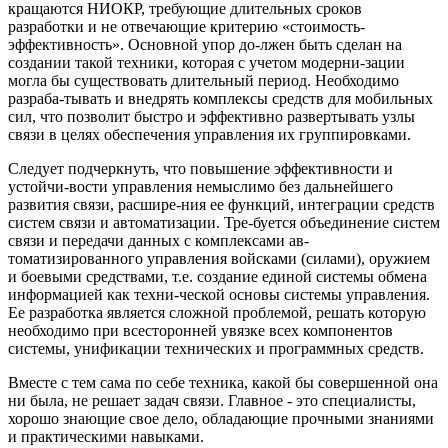
кращаются НИОКР, требующие длительных сроков
разработки и не отвечающие критерию «стоимость-
эффективность». Основной упор до-лжен быть сделан на
создании такой техники, которая с учетом модерни-зации
могла бы существовать длительный период. Необходимо
разраба-тывать и внедрять комплексы средств для мобильных
сил, что позволит быстро и эффективно развертывать узлы
связи в целях обеспечения управления их группировками.
Следует подчеркнуть, что повышение эффективности и
устойчи-вости управления немыслимо без дальнейшего
развития связи, расшире-ния ее функций, интеграции средств
систем связи и автоматизации. Тре-буется объединение систем
связи и передачи данных с комплексами ав-
томатизированного управления войсками (силами), оружием
и боевыми средствами, т.е. создание единой системы обмена
информацией как техни-ческой основы системы управления.
Ее разработка является сложной проблемой, решать которую
необходимо при всесторонней увязке всех компонентов
системы, унификации технических и программных средств.
Вместе с тем сама по себе техника, какой бы совершенной она
ни была, не решает задач связи. Главное - это специалисты,
хорошо знающие свое дело, обладающие прочными знаниями
и практическими навыками.