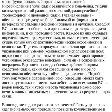
многофункциональный организм, включающий
многочисленные узлы связи различного назна-чения, тысячи
километров линий радио-, космической, радиорелейной,
тропосферной и проводной связи. Главная ее задача -
обеспечить пере-дачу всей необходимой информации в
интересах управления войсками (силами) и оружием. Сегодня
ВС располагают обширным арсеналом средств для передачи
информации, и он постоянно растет. Каждое из них обладает
определенными преимуществами, но вместе с тем имеет при-
сущие только ему оперативно-технические особенности и
недостатки. Тщательно продуманное и четко организованное
управление при уме-лом комплексном использовании всех
видов связи и средств автоматиза-ции может гарантировать
устойчивое руководство войсками (силами) в современных
операциях. В различных видах боевых действий одним
средством связи, каким бы совершенным оно ни было,
невозможно обес-печить устойчивое управление. Подобно
тому как успех в современном бою (операции) может быть
достигнут только совместными действиями всех видов ВС и
родов войск, так и устойчивость управления можно обес-
печить лишь комплексным применением всех средств и видов
связи.
В последние годы в развитии технической базы управления
сделано немало, что позволило повысить количественные и