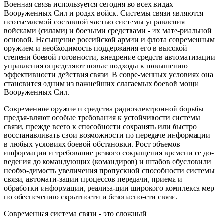
Военная связь используется сегодня во всех видах
Вооруженных Сил и родах войск. Системы связи являются
неотъемлемой составной частью системы управления
войсками (силами) и боевыми средствами - их мате-риальной
основой. Насыщение российской армии и флота современным
оружием и необходимость поддержания его в высокой
степени боевой готовности, внедрение средств автоматизации
управления определяют новые подходы к повышению
эффективности действия связи. В совре-менных условиях она
становится одним из важнейших слагаемых боевой мощи
Вооруженных Сил.
Современное оружие и средства радиоэлектронной борьбы
предъя-вляют особые требования к устойчивости системы
связи, прежде всего к способности сохранять или быстро
восстанавливать свои возможности по передаче информации
в любых условиях боевой обстановки. Рост объемов
информации и требование резкого сокращения времени ее до-
ведения до командующих (командиров) и штабов обусловили
необхо-димость увеличения пропускной способности системы
связи, автомати-зации процессов передачи, приема и
обработки информации, реализа-ции широкого комплекса мер
по обеспечению скрытности и безопасно-сти связи.
Современная система связи - это сложный