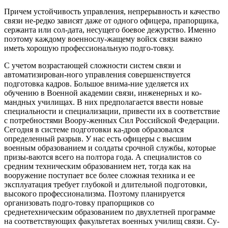
Причем устойчивость управления, непрерывность и качество
связи не-редко зависят даже от одного офицера, прапорщика,
сержанта или сол-дата, несущего боевое дежурство. Именно
поэтому каждому военнослу-жащему войск связи важно
иметь хорошую профессиональную подго-товку.
С учетом возрастающей сложности систем связи и
автоматизирован-ного управления совершенствуется
подготовка кадров. Большое внима-ние уделяется их
обучению в Военной академии связи, инженерных и ко-
мандных училищах. В них предполагается ввести новые
специальности и специализации, привести их в соответствие
с потребностями Воору-женных Сил Российской Федерации.
Сегодня в системе подготовки ка-дров образовался
определенный разрыв. У нас есть офицеры с высшим
военным образованием и солдаты срочной службы, которые
призы-ваются всего на полтора года. А специалистов со
средним техническим образованием нет, тогда как на
вооружение поступает все более сложная техника и ее
эксплуатация требует глубокой и длительной подготовки,
высокого профессионализма. Поэтому планируется
организовать подго-товку прапорщиков со
среднетехническим образованием по двухлетней программе
на соответствующих факультетах военных училищ связи. Су-