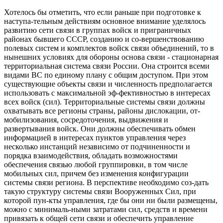
Хотелось бы отметить, что если раньше при подготовке к
наступа-тельным действиям основное внимание уделялось
развитию сети связи в группах войск и приграничных
районах бывшего СССР, созданию и со-вершенствованию
полевых систем и комплектов войск связи объединений, то в
нынешних условиях для обороны основа связи - стационарная
территориальная система связи России. Она строится всеми
видами ВС по единому плану с общим доступом. При этом
существующие объекты связи и численность предполагается
использовать с максимальной эф-фективностью в интересах
всех войск (сил). Территориальные системы связи должны
охватывать все регионы страны, районы дислокации, от-
мобилизования, сосредоточения, выдвижения и
развертывания войск. Они должны обеспечивать обмен
информацией в интересах пунктов управления через
несколько инстанций независимо от подчиненности и
порядка взаимодействия, обладать возможностями
обеспечения связью любой группировки, в том числе
мобильных сил, причем без изменения конфигурации
системы связи региона. В перспективе необходимо соз-дать
такую структуру системы связи Вооруженных Сил, при
которой пун-кты управления, где бы они ни были размещены,
можно с минималь-ными затратами сил, средств и времени
привязать к общей сети связи и обеспечить управление