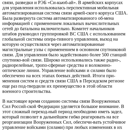
связи, разведки и РЭБ «Си-кьюб-ай». В армейских корпусах
для управления использовалась перспективная мобильная
автоматизированная система связи армей-ского корпуса США.
Была развернута система автоматизированного об-мена
информацией с применением локальных вычислительных
сетей до батальона включительно. Комитет начальников
штабов руководил группировкой ВС США с использованием
глобальной системы опера-тивного управления, выход на
которую осуществлялся через автоматизированные
магистральные узлы с применением в основном спутниковой
связи. Для управления было задействовано более 500 станций
спутнико-вой связи. Широко использовались также радио-,
радиорелейные, тропо-сферные средства и волоконно-
оптические линии. Управление войсками и силами было
обеспечено на всех этапах боевых действий. Итоги при-
менения систем и средств связи США в Персидском регионе
еще раз под-твердили их преимущество в этой области
военного строительства.
В настоящее время созданию системы связи Вооруженных
Сил Россий-ской Федерации уделяется большое внимание. В
этот сложный переход-ный период необходимо иметь задел,
который позволит в дальнейшем гибко реагировать на все
реорганизации Вооруженных Сил, обеспечи-вать устойчивое
управление войсками (силами) при любых изменениях в их