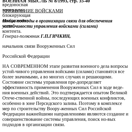
ВОЕННАЯ МЫСЛЬ № 8/1993, стр. 35-40
вредоносная
программа,
УПРАВЛЕНИЕ ВОЙСКАМИ
блокирующая
отображение
Новые подходы в организации связи
для обеспечения
части
устойчивости управления войсками
(силами)
контента.
Генерал-полковник
Г.П.ГИЧКИН,
начальник связи Вооруженных Сил
Российской Федерации
НА СОВРЕМЕННОМ этапе развития военного дела вопросы
устой-чивого управления войсками (силами) становятся все
более значимыми, а во многих случаях и решающими.
Состояние системы управления пре-допределяет
эффективность применения Вооруженных Сил в ходе веде-
ния военных действий. Это подтверждается опытом Великой
Отече-ственной войны, последующих военных конфликтов,
особенно в зоне Персидского залива. Поэтому в комплексе
мер по строительству Воору-женных Сил Российской
Федерации важнейшими направлениями являются создание и
совершенствование системы управления, поиск но-вых
подходов в организации связи.