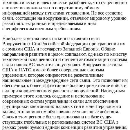
техноло-гически и электрически разобщены, что существенно
снижает возможно-сти по оперативному обмену
информацией между пунктами управления. Не все средства
связи, состоящие на вооружении, отвечают мировому уровню
развития электроники и предъявляемым к ним
специфическим военным требованиям.
Наиболее заметны недостатки в состоянии связи
Вооруженных Сил Российской Федерации при сравнении их
с армиями США и государств Западной Европы. Общие
направления развития в целом совпадают, од-нако по качеству
технической оснащенности и степени автоматизации системы
связи наших ВС значительно уступают. Вооруженные силы
США и НАТО имеют более совершенные системы
управления, которые опираются на разветвленные
национальные и международные сети связи. Это позволяет им
обеспечивать более эффективное боевое приме-нение войск и
сил при количественном равенстве вооружений. Нагляд-ным
примером этого явилось создание и использование
современных систем управления и связи для обеспечения
группировки многонацио-нальных сил в зоне Персидского
залива, что во многом обусловило ее ус-пешные действия.
Связь в этом регионе была организована на базе суще-
ствующих глобальных и региональных систем ВС США в
рамках реали-зуемой единой концепции развития управления,