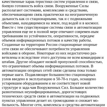
качественные харак-теристики систем управления и связи,
боевую готовность войск связи. Вооруженные Силы
располагают системами, комплексами и средствами,
обеспечивающими связь практически на неограниченную
дальность как со стационарными, так и с подвижными
объектами, находящимися на земле, под водой и в космосе.
Вместе с тем существующие системы связи и автоматизации
управления еще не в полной мере отвечают современ-ным
требованиям по устойчивости, оперативности, передаче
объемов информационных потоков и качеству работы.
Созданные на территории России стационарные опорные
сети связи не обеспечивают потребности управления
войсками в обороне. Некоторые из них недостаточно раз-
ветвлены и вследствие этого доступны не всем командирам и
штабам. Другие обладают низкой пропускной способностью,
что ограничивает объемы информационных потоков. В
автоматизации опорных сетей связи сделаны пока только
первые шаги. Подавляющее большинство стационарных
узлов введено в эксплуатацию в 50-70-х годах, оснащено
устаревшим оборудованием и не соответствует новой
структуре и зада-чам Вооруженных Сил. Большое количество
разнотипных неунифицированных, дорогостоящих
технических средств связи и автоматизации на подвижных
пунктах управления делает их громоздкими и снижает мо-
бильность. Многие сети, комплексы и средства автоматизации