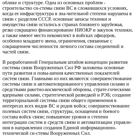
облике и структуре. Одна из основных проблем -
строительство си-стемы связи ВС в сложившихся условиях,
когда ее инфраструктура в зна-чительной степени нарушена в
связи с разделом СССР, основные запасы техники и
имущества связи остались в странах ближнего зарубежья,
резко сокращено финансирование НИОКР и закупок техники,
а также имеют место некомплект в войсках офицеров,
особенно младшего звена, ограничения, связанные с
сокращением численности личного состава соединений и
частей связи.
В разработанной Генеральным штабом концепции развития
системы связи Вооруженных Сил РФ заложены основные
пути развития и повы-шения качественных показателей
систем связи. Главными из них являются: совершенствование
системы связи и автоматизированного управления силами и
средствами ракетно-космической обороны, страте-гическими
ядерными силами, стратегической разведкой и РЭБ; создание
территориальной системы связи общего применения в
интересах всех видов ВС и родов войск; совершенствование
полевых систем связи, структуры, оснащения и боевого
состава войск связи; повышение уровня и степени
интеграции систем и средств связи и автоматизации управле-
ния в направлении создания Единой информационно-
технической си-стемы Вооруженных Сил.