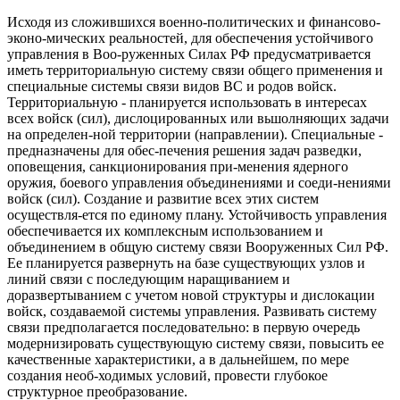
Исходя из сложившихся военно-политических и финансово-
эконо-мических реальностей, для обеспечения устойчивого
управления в Воо-руженных Силах РФ предусматривается
иметь территориальную систему связи общего применения и
специальные системы связи видов ВС и родов войск.
Территориальную - планируется использовать в интересах
всех войск (сил), дислоцированных или вьшолняющих задачи
на определен-ной территории (направлении). Специальные -
предназначены для обес-печения решения задач разведки,
оповещения, санкционирования при-менения ядерного
оружия, боевого управления объединениями и соеди-нениями
войск (сил). Создание и развитие всех этих систем
осуществля-ется по единому плану. Устойчивость управления
обеспечивается их комплексным использованием и
объединением в общую систему связи Вооруженных Сил РФ.
Ее планируется развернуть на базе существующих узлов и
линий связи с последующим наращиванием и
доразвертыванием с учетом новой структуры и дислокации
войск, создаваемой системы управления. Развивать систему
связи предполагается последовательно: в первую очередь
модернизировать существующую систему связи, повысить ее
качественные характеристики, а в дальнейшем, по мере
создания необ-ходимых условий, провести глубокое
структурное преобразование.