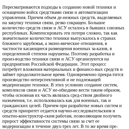
Пересматриваются подходы к созданию новой техники и
оснащению войск средствами связи и автоматизации
управления. Причем объем де-нежных средств, выделяемых
на закупку техники связи, резко сокращен. Большое
количество средств связи и АСУ осталось в бывших союзных
республиках. Компенсировать эти потери сложно, так как
значительное количество техники выпускалось в странах
ближнего зарубежья, а эконо-мические отношения, в
частности касающиеся размещения военных за-казов, в
определенной степени нарушены. Поэтому разработка и
произ-водство техники связи и АСУ организуются на
предприятиях Российской Федерации. Этот процесс
потребует вложения материальных и финансо-вых средств и
займет продолжительное время. Одновременно прекра-тится
производство неперспективной и не подлежащей
модернизации техники. В этих условиях создание систем,
комплексов связи и АСУ не-обходимо вести таким образом,
чтобы основная их часть являлась сред-ством двойного
назначения, т.е. использовалась как для военных, так и
гражданских целей. Причем при разработке новых систем и
средств приоритет отдается научно-исследовательским и
опытно-конструктор-ским работам, позволяющим получить
прирост эффективности системы связи за счет ее
модернизации в течение двух-трех лет. В то же время пре-