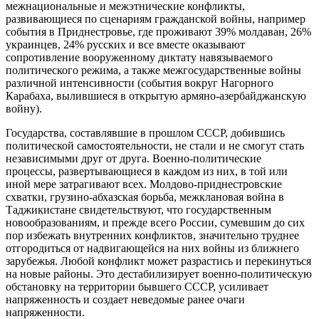
межнациональные и межэтнические конфликты,
развивающиеся по сценариям гражданской войны, например
события в Приднестровье, где проживают 39% молдаван, 26%
украинцев, 24% русских и все вместе оказывают
сопротивление вооруженному диктату навязываемого
политического режима, а также межгосударственные войны
различной интенсивности (события вокруг Нагорного
Карабаха, вылившиеся в открытую армяно-азербайджанскую
войну).
Государства, составлявшие в прошлом СССР, добившись
политической самостоятельности, не стали и не смогут стать
независимыми друг от друга. Военно-политические
процессы, развертывающиеся в каждом из них, в той или
иной мере затрагивают всех. Молдово-приднестровские
схватки, грузино-абхазская борьба, межклановая война в
Таджикистане свидетельствуют, что государственным
новообразованиям, и прежде всего России, сумевшим до сих
пор избежать внутренних конфликтов, значительно труднее
отгородиться от надвигающейся на них войны из ближнего
зарубежья. Любой конфликт может разрастись и перекинуться
на новые районы. Это дестабилизирует военно-политическую
обстановку на территории бывшего СССР, усиливает
напряженность и создает неведомые ранее очаги
напряженности.