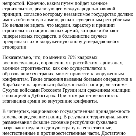
непростой. Конечно, каким путем пойдет военное
строительство, реализующее международно-правовой
принцип, согласно которому независимое государство должно
иметь собственную армию, решать суверенным республикам.
Но нельзя не видеть, что модели, характер и принцип
строительства национальных армий, которые избирают
лидеры новых государств, в большинстве случаев
превращают их в вооруженную опору утверждающейся
этнократии.
Показательно, что, по мнению 76% кадровых
военнослужащих, опрошенных в российских гарнизонах,
военное строительство, как оно осуществляется в
образовавшихся странах, может привести к вооруженным
конфликтам. Такие опасения вызваны боевыми операциями в
Карабахе и на армяно-азербайджанской границе, «взятием»
Сухуми войсками Госсовета Грузии или сражением милиции
с полицией в Дубоссарах. При этом растет вероятность
втягивания армии во внутренние конфликты.
В-четвертых, национально-государственная принадлежность
земель, определение границ. В результате территориального
размежевания бывшие союзные республики буквально
разрывают недавно единую страну на естественные,
неестественные и противоестественные части. Достаточно