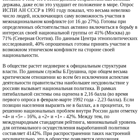
держава, даже если это ухудшит ее положение в мире. Опрос
ИСПИ АН СССР в 1991 году показал, что весьма невелико
число людей, исключающих саму возможность участия в
межнациональном конфликте (от 16 до 27%). Готовы при
определенных обстоятельствах активно включиться в борьбу в
интересах своей национальной группы от 41% (Москва) до
71% (Северная Осетия). По данным Центра этнополитических
исследований, 40% опрошенных готовы принять участие в
возможном этническом конфликте на стороне своей
национальности.
В обществе растет недоверие к официальным структурам
власти. По данным службы Б.Грушина, при общем весьма
критическом отношении ко всем без исключения аспектам
деятельности правительства наибольшее неудовольствие у
россиян вызывает национальная политика. В рамках
пятибалльной системы она оценена в 2,16 балла (во время
первого опроса в феврале-марте 1992 года - 2,23 балла). Если
позиции населения выразить не в баллах, а в процентах, то
решению национальных проблем внутри России дали отметку
«4» и «5» - 16%, а «2» и «1» - 42%. Между тем, по
международным стандартам рейтинга, минимальный уровень
для оптимального осуществления выработанной политики
составляет 4142%. При распространении таких настроений
неудивительно, что в обществе появляется оппозиция,