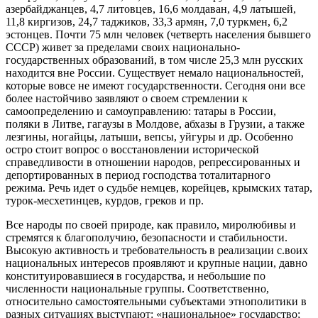
азербайджанцев, 4,7 литовцев, 16,6 молдаван, 4,9 латышей,
11,8 киргизов, 24,7 таджиков, 33,3 армян, 7,0 туркмен, 6,2
эстонцев. Почти 75 млн человек (четверть населения бывшего
СССР) живет за пределами своих национально-
государственных образований, в том числе 25,3 млн русских
находится вне России. Существует немало национальностей,
которые вовсе не имеют государственности. Сегодня они все
более настойчиво заявляют о своем стремлении к
самоопределению и самоуправлению: татары в России,
поляки в Литве, гагаузы в Молдове, абхазы в Грузии, а также
лезгины, ногайцы, латыши, вепсы, уйгуры и др. Особенно
остро стоит вопрос о восстановлении исторической
справедливости в отношении народов, репрессированных и
депортированных в период господства тоталитарного
режима. Речь идет о судьбе немцев, корейцев, крымских татар,
турок-месхетинцев, курдов, греков и пр.
Все народы по своей природе, как правило, миролюбивы и
стремятся к благополучию, безопасности и стабильности.
Высокую активность и требовательность в реализации с.воих
национальных интересов проявляют и крупные нации, давно
конституировавшиеся в государства, и небольшие по
численности национальные группы. Соответственно,
относительно самостоятельными субъектами этнополитики в
разных ситуациях выступают: «национальное» государство;