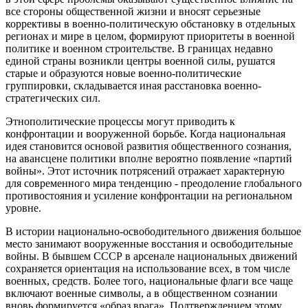
все стороны общественной жизни и вносят серьезные
коррективы в военно-политическую обстановку в отдельных
регионах и мире в целом, формируют приоритеты в военной
политике и военном строительстве. В границах недавно
единой страны возникли центры военной силы, рушатся
старые и образуются новые военно-политические
группировки, складывается иная расстановка военно-
стратегических сил.
Этнополитические процессы могут приводить к
конфронтации и вооруженной борьбе. Когда национальная
идея становится основой развития общественного сознания,
на авансцене политики вполне вероятно появление «партий
войны». Этот источник потрясений отражает характерную
для современного мира тенденцию - преодоление глобального
противостояния и усиление конфронтации на региональном
уровне.
В истории национально-освободительного движения большое
место занимают вооруженные восстания и освободительные
войны. В бывшем СССР в арсенале национальных движений
сохраняется ориентация на использование всех, в том числе
военных, средств. Более того, национальные флаги все чаще
включают военные символы, а в общественном сознании
вновь формируется «образ врага». Подтверждением этому