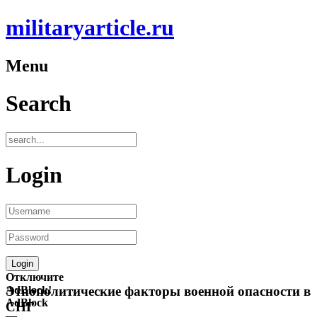
militaryarticle.ru
Menu
Search
Login
Отключите
AdBlock!
Этнополитические факторы военной опасности в
AdBlock
СНГ
—