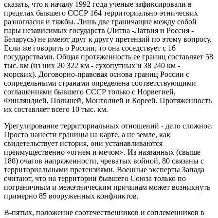
сказать, что к началу 1992 года ученые зафиксировали в
пределах бывшего СССР 164 территориально-этнических
разногласия и тяжбы. Лишь две граничащие между собой
пары независимых государств (Литва -Латвия и Россия -
Беларусь) не имеют друг к другу претензий по этому вопросу.
Если же говорить о России, то она соседствует с 16
государствами. Общая протяженность ее границ составляет 58
тыс. км (из них 20 322 км - сухопутных и 38 240 км -
морских). Договорно-правовая основа границ России с
сопредельными странами определена соответствующими
соглашениями бывшего СССР только с Норвегией,
Финляндией, Польшей, Монголией и Кореей. Протяженность
их составляет всего 10 тыс. км.
Урегулирование территориальных отношений - дело сложное.
Просто нанести границы на карте, а не земле, как
свидетельствует история, они устанавливаются
преимущественно «огнем и мечом». Из названных (свыше
180) очагов напряженности, чреватых войной, 80 связаны с
территориальными претензиями. Военные эксперты Запада
считают, что на территории бывшего Союза только по
пограничным и межэтническим причинам может возникнуть
примерно 85 вооруженных конфликтов.
В-пятых, положение соотечественников и соплеменников в