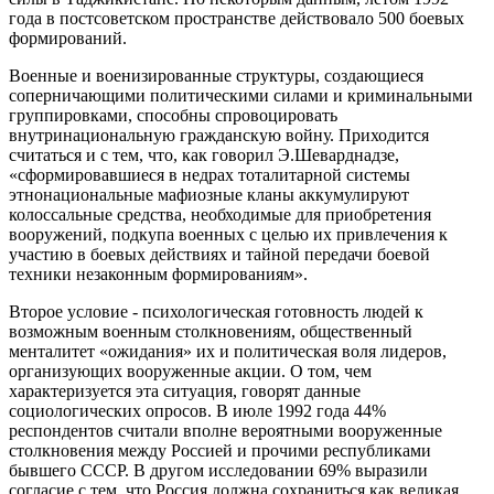
года в постсоветском пространстве действовало 500 боевых
формирований.
Военные и военизированные структуры, создающиеся
соперничающими политическими силами и криминальными
группировками, способны спровоцировать
внутринациональную гражданскую войну. Приходится
считаться и с тем, что, как говорил Э.Шеварднадзе,
«сформировавшиеся в недрах тоталитарной системы
этнонациональные мафиозные кланы аккумулируют
колоссальные средства, необходимые для приобретения
вооружений, подкупа военных с целью их привлечения к
участию в боевых действиях и тайной передачи боевой
техники незаконным формированиям».
Второе условие - психологическая готовность людей к
возможным военным столкновениям, общественный
менталитет «ожидания» их и политическая воля лидеров,
организующих вооруженные акции. О том, чем
характеризуется эта ситуация, говорят данные
социологических опросов. В июле 1992 года 44%
респондентов считали вполне вероятными вооруженные
столкновения между Россией и прочими республиками
бывшего СССР. В другом исследовании 69% выразили
согласие с тем, что Россия должна сохраниться как великая