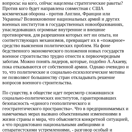
вопросы: на кого, сейчас нацелены стратегические ракеты?
Против кого будет направлена совместная с США
космическая оборона - против Англии, Франции или
Украины? Возникновение национальных армий и других
военных институтов в государственных новообразованиях,
унаследовавших огромные внутренние и внешние
противоречия, для разрешения которых нет ни опыта, ни
соответствующих механизмов, превращает их в «пожарное»
средство выяснения политических проблем. На фоне
бедственного экономического положения новых государств
военное строительство трудно отнести к первоочередным
заботам. Можно понять лидеров, которые, подобно А.Акаеву,
пока отказываются от собственной армии. Однако очевидно и
то, что политические и социально-психологические мотивы
не позволяют большинству стран откладывать решение
вопросов военного строительства.
По существу, в обществе идет пересмотр сложившихся
социально-политических институтов, гарантировавших
безопасность «единого геополитического и
геостратегического пространства». Что в предпринимаемых и
намечаемых мерах вызвано объективными изменениями в
жизни страны и мира, что объясняется конкретной ситуацией,
а что продиктовано национальными амбициями и
сепаратистскими устремлениями, - разговор особый и