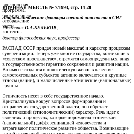
вредоносная
ВОЕННАЯ МЫСЛЬ № 7/1993, стр. 14-20
программа,
блокирующая
Этнополитические факторы военной опасности в СНГ
отображение
части
Полковник
О.А.БЕЛЬКОВ
,
контента.
доктор философских наук, профессор
РАСПАД СССР придал новый масштаб и характер процессам
суверенизации. Теперь уже многие государства, возникшие в
«советском пространстве», стремятся самоопределиться, видя
в государственности гарантию сохранения и развития нации.
Во имя ее создания в политическую жизнь в качестве
самостоятельных субъектов активно включаются и крупные
этносы (нации), и малочисленные этнические (национальные)
группы.
Этничность несет в себе государственное начало.
Кристаллизуясь вокруг вопросов формирования и
отправления государственной власти, она обретает
политический (этнополитический) характер. Речь идет о
явлениях и процессах, которые порождены этнической
(национальной) дифференциацией человечества и
затрагивают политическое развитие общества. Возникающие
в этой сфере проблемы оказывают существенное влияние на