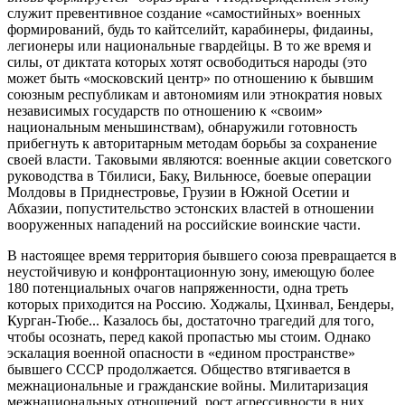
служит превентивное создание «самостийных» военных
формирований, будь то кайтселийт, карабинеры, фидаины,
легионеры или национальные гвардейцы. В то же время и
силы, от диктата которых хотят освободиться народы (это
может быть «московский центр» по отношению к бывшим
союзным республикам и автономиям или этнократия новых
независимых государств по отношению к «своим»
национальным меньшинствам), обнаружили готовность
прибегнуть к авторитарным методам борьбы за сохранение
своей власти. Таковыми являются: военные акции советского
руководства в Тбилиси, Баку, Вильнюсе, боевые операции
Молдовы в Приднестровье, Грузии в Южной Осетии и
Абхазии, попустительство эстонских властей в отношении
вооруженных нападений на российские воинские части.
В настоящее время территория бывшего союза превращается в
неустойчивую и конфронтационную зону, имеющую более
180 потенциальных очагов напряженности, одна треть
которых приходится на Россию. Ходжалы, Цхинвал, Бендеры,
Курган-Тюбе... Казалось бы, достаточно трагедий для того,
чтобы осознать, перед какой пропастью мы стоим. Однако
эскалация военной опасности в «едином пространстве»
бывшего СССР продолжается. Общество втягивается в
межнациональные и гражданские войны. Милитаризация
межнациональных отношений, рост агрессивности в них