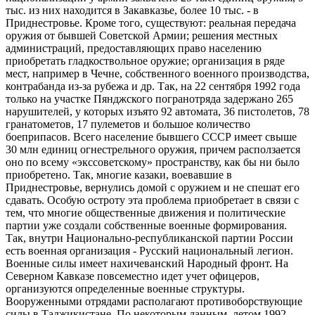
тыс. из них находится в Закавказье, более 10 тыс. - в
Приднестровье. Кроме того, существуют: реальная передача
оружия от бывшей Советской Армии; решения местных
администраций, предоставляющих право населению
приобретать гладкоствольное оружие; организация в ряде
мест, например в Чечне, собственного военного производства,
контрабанда из-за рубежа и др. Так, на 22 сентября 1992 года
только на участке Пянджского погранотряда задержано 265
нарушителей, у которых изъято 92 автомата, 36 пистолетов, 78
гранатометов, 17 пулеметов и большое количество
боеприпасов. Всего население бывшего СССР имеет свыше
30 млн единиц огнестрельного оружия, причем расползается
оно по всему «экссоветскому» пространству, как бы ни было
приобретено. Так, многие казаки, воевавшие в
Приднестровье, вернулись домой с оружием и не спешат его
сдавать. Особую остроту эта проблема приобретает в связи с
тем, что многие общественные движения и политические
партии уже создали собственные военные формирования.
Так, внутри Национально-республиканской партии России
есть военная организация - Русский национальный легион.
Военные силы имеет нахичеванский Народный фронт. На
Северном Кавказе повсеместно идет учет офицеров,
организуются определенные военные структуры.
Вооруженными отрядами располагают противоборствующие
силы в Таджикистане. По некоторым данным, летом 1992