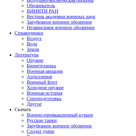
Воздушно-космическая оборона
Обозреватель
ВИНИТИ РАН
Вестник академии военных наук
Зарубежное военное обозрение
Независимое военное обозрение
Справочники
Воздух
Вода
Земля
Литература
Оружие
Бронетехника
Военная авиация
Артиллерия
Военный флот
Холодное оружие
Военная история
Спецподготовка
Другое
Скачать
Военно-промышленный курьер
Русские танки
Зарубежное военное обозрение
Солдат удачи