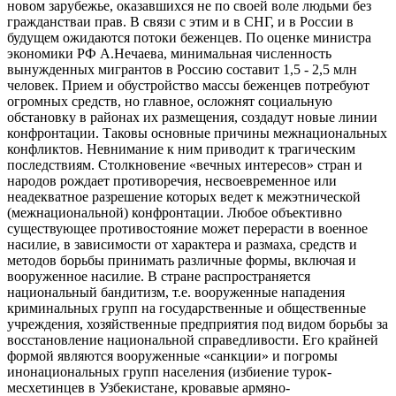
новом зарубежье, оказавшихся не по своей воле людьми без
гражданстваи прав. В связи с этим и в СНГ, и в России в
будущем ожидаются потоки беженцев. По оценке министра
экономики РФ А.Нечаева, минимальная численность
вынужденных мигрантов в Россию составит 1,5 - 2,5 млн
человек. Прием и обустройство массы беженцев потребуют
огромных средств, но главное, осложнят социальную
обстановку в районах их размещения, создадут новые линии
конфронтации. Таковы основные причины межнациональных
конфликтов. Невнимание к ним приводит к трагическим
последствиям. Столкновение «вечных интересов» стран и
народов рождает противоречия, несвоевременное или
неадекватное разрешение которых ведет к межэтнической
(межнациональной) конфронтации. Любое объективно
существующее противостояние может перерасти в военное
насилие, в зависимости от характера и размаха, средств и
методов борьбы принимать различные формы, включая и
вооруженное насилие. В стране распространяется
национальный бандитизм, т.е. вооруженные нападения
криминальных групп на государственные и общественные
учреждения, хозяйственные предприятия под видом борьбы за
восстановление национальной справедливости. Его крайней
формой являются вооруженные «санкции» и погромы
инонациональных групп населения (избиение турок-
месхетинцев в Узбекистане, кровавые армяно-