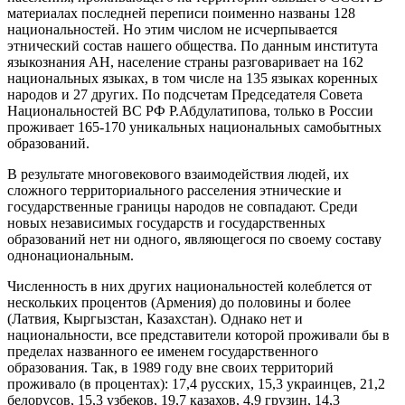
материалах последней переписи поименно названы 128
национальностей. Но этим числом не исчерпывается
этнический состав нашего общества. По данным института
языкознания АН, население страны разговаривает на 162
национальных языках, в том числе на 135 языках коренных
народов и 27 других. По подсчетам Председателя Совета
Национальностей ВС РФ Р.Абдулатипова, только в России
проживает 165-170 уникальных национальных самобытных
образований.
В результате многовекового взаимодействия людей, их
сложного территориального расселения этнические и
государственные границы народов не совпадают. Среди
новых независимых государств и государственных
образований нет ни одного, являющегося по своему составу
однонациональным.
Численность в них других национальностей колеблется от
нескольких процентов (Армения) до половины и более
(Латвия, Кыргызстан, Казахстан). Однако нет и
национальности, все представители которой проживали бы в
пределах названного ее именем государственного
образования. Так, в 1989 году вне своих территорий
проживало (в процентах): 17,4 русских, 15,3 украинцев, 21,2
белорусов, 15,3 узбеков, 19,7 казахов, 4,9 грузин, 14,3