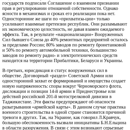
государств подписали Соглашение о взаимном признании
прав и регулировании отношений собственности. Однако
ясности в механизмах и сроках его реализации пока нет.
Односторонние же шаги по «прихватиза-ции» только
усиливают взаимные претензии республик. Они разламывают
их экономическую целостность, не давая взамен ожидаемого
эффекта. Так, в результате «национализации» Вооруженных
Сил бывшего Союза до 40% ремонтных предприятий осталось
за пределами России; 80% заводов по ремонту бронетанковой
и 50% по ремонту автомобильной техники, большинство
заводов по ремонту радио- и электротехнических средств
находится на территории Прибалтики, Беларуси и Украины.
В-третьих, юрисдикция и статус вооруженных сил в
обществе. Договорный «раздел» Советской Армии или
односторонний захват ее формирований и имущества создает
новую напряженность: споры вокруг Черноморского флота,
дислокации и позиции 14-й армии в Приднестровье или
действий российской 201-й мотострелковой дивизии в
Таджикистане. Эти факты предупреждают об опасности
разыгрывания «армейской карты». В данном случае практика
военного строительства в одной стране становится причиной
тревоги в других. Так, на Украине, как говорил Л.Кравчук,
большую обеспокоенность вызвали инициативы Б.Н.Ельцина
в области разоружения. В связи с этим возникают серьезные