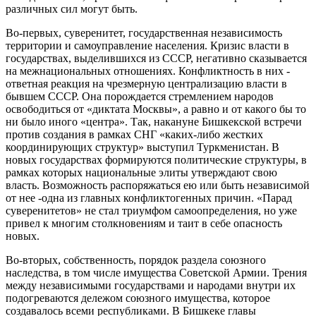
различных сил могут быть.
Во-первых, суверенитет, государственная независимость
территории и самоуправление населения. Кризис власти в
государствах, выделившихся из СССР, негативно сказывается
на межнациональных отношениях. Конфликтность в них -
ответная реакция на чрезмерную централизацию власти в
бывшем СССР. Она порождается стремлением народов
освободиться от «диктата Москвы», а равно и от какого бы то
ни было иного «центра». Так, накануне Бишкекской встречи
против создания в рамках СНГ «каких-либо жестких
координирующих структур» выступил Туркменистан. В
новых государствах формируются политические структуры, в
рамках которых национальные элиты утверждают свою
власть. Возможность распоряжаться ею или быть независимой
от нее -одна из главных конфликтогенных причин. «Парад
суверенитетов» не стал триумфом самоопределения, но уже
привел к многим столкновениям и таит в себе опасность
новых.
Во-вторых, собственность, порядок раздела союзного
наследства, в том числе имущества Советской Армии. Трения
между независимыми государствами и народами внутри их
подогреваются дележом союзного имущества, которое
создавалось всеми республиками. В Бишкеке главы