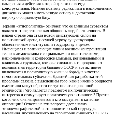
намерения и действия которой далеко не всегда
конструктивны. Именно поэтому радикализм в национальных
движениях может иметь разную основу и достаточно
широкую социальную базу.
Термин «этнополитика» означает, что ее главным субъектом
является этнос, этническая общность людей, этничность. В
нашей стране она стала новой действующей силой на
политической арене, несущей угрозу существующим
общественным институтам и государству в целом.
Имеющиеся и возникающие линии военной конфронтации
тесно взаимосвязаны с социальными и политическими,
национальными и конфессиональными, региональными и
клановыми группами, которые сложились и продолжают
возникать на территории бывшего СССР и все активнее
включаются в политическую жизнь и борьбу в качестве
самостоятельных субъектов. Дальнейшая разработка этой
проблемы связана с выяснением того, какие именно общности
имеют или могут обрести статус политизированной
этничности? Что является предметом их политических
интересов и стимулирует политическую активность? Против
кого, чего она направляется и кто выступает в качестве
оппозиции? Ответы на эти вопросы дает анализ
этнодемографической и этнополитической структуры
населения, проживающего на территории бывшего СССР. В