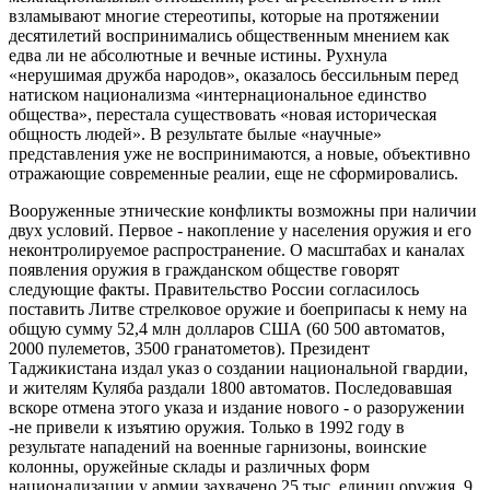
взламывают многие стереотипы, которые на протяжении
десятилетий воспринимались общественным мнением как
едва ли не абсолютные и вечные истины. Рухнула
«нерушимая дружба народов», оказалось бессильным перед
натиском национализма «интернациональное единство
общества», перестала существовать «новая историческая
общность людей». В результате былые «научные»
представления уже не воспринимаются, а новые, объективно
отражающие современные реалии, еще не сформировались.
Вооруженные этнические конфликты возможны при наличии
двух условий. Первое - накопление у населения оружия и его
неконтролируемое распространение. О масштабах и каналах
появления оружия в гражданском обществе говорят
следующие факты. Правительство России согласилось
поставить Литве стрелковое оружие и боеприпасы к нему на
общую сумму 52,4 млн долларов США (60 500 автоматов,
2000 пулеметов, 3500 гранатометов). Президент
Таджикистана издал указ о создании национальной гвардии,
и жителям Куляба раздали 1800 автоматов. Последовавшая
вскоре отмена этого указа и издание нового - о разоружении
-не привели к изъятию оружия. Только в 1992 году в
результате нападений на военные гарнизоны, воинские
колонны, оружейные склады и различных форм
национализации у армии захвачено 25 тыс. единиц оружия, 9