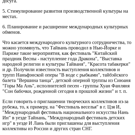
досуга.
5. Стимулирование развития производственной культуры на
местах.
6. Планирование и расширение международных культурных
обменов.
Что касается международного культурного сотрудничества, то
можно упомянуть, что Тайвань проводил в Нью-Йорке и
Париже такие мероприятия, как фестиваль "Китайский
праздник Весны - наступление года Дракона", "Выставка
народной религии и культуры Тайваня", "Красота табакерки"
и др. Получили известность выступления коллективов и
трупп Наньфэнской оперы "В воде с рыбками", тайбэйского
балета "Вершина танца", детской оперной труппы из Сиюаня
"Горы Ма Ань", исполнителей песен - группы Хуан Фанляня
"Сон бабочки, рожденной сегодня в прошлой жизни" и т. п.
Если говорить о приглашении творческих коллективов из-за
рубежа, то, к примеру, на "Фестиваль веселья" в г. Цзя И,
"Международный фестиваль национального искусства Нань
Ин" в уезде Тайнань, "Международный фестиваль детских
игр" в уезде И Лань были приглашены для выступления
коллективы из России и других стран СНГ.