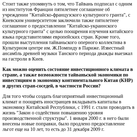
Стоит также упомянуть о том, что Тайвань подписал с одним
из институтов Франции пятилетнее соглашение об
учреждении "Китайско-французского культурного гранта", с
Киевским университетом заключили также пятилетнее
соглашение о предоставлении "Китайско-украинского
культурного гранта" с целью поощрения изучения китайского
языка представителями европейских стран. Кроме того,
прошли выступления тайваньского оперного коллектива в
Культурном центре им. Ж.Помпиду в Париже. Известный
ансамбль древней музыки Танского периода дважды выезжал
на гастроли в Киев.
Как можно оценить состояние инвестиционного климата в
стране, а также возможности тайваньской экономики по
инвестициям в экономику континентального Китая (КНР)
и других стран-соседей, в частности России?
Для того чтобы создать благоприятный инвестиционный
климат и поощрять иностранцев вкладывать капиталы в
экономику Китайской Республики, с 1991 г. стали проводить в
жизнь "Закон о содействии повышению уровня
производственной структуры". 1 января 2000 г. в него были
внесены новые поправки, было продлено предоставление
льгот еще на 10 лет, то есть до 31 декабря 2009 г.