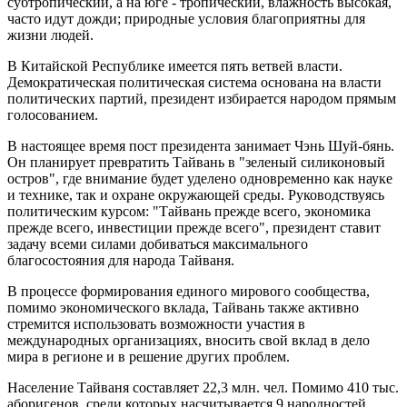
субтропический, а на юге - тропический, влажность высокая,
часто идут дожди; природные условия благоприятны для
жизни людей.
В Китайской Республике имеется пять ветвей власти.
Демократическая политическая система основана на власти
политических партий, президент избирается народом прямым
голосованием.
В настоящее время пост президента занимает Чэнь Шуй-бянь.
Он планирует превратить Тайвань в "зеленый силиконовый
остров", где внимание будет уделено одновременно как науке
и технике, так и охране окружающей среды. Руководствуясь
политическим курсом: "Тайвань прежде всего, экономика
прежде всего, инвестиции прежде всего", президент ставит
задачу всеми силами добиваться максимального
благосостояния для народа Тайваня.
В процессе формирования единого мирового сообщества,
помимо экономического вклада, Тайвань также активно
стремится использовать возможности участия в
международных организациях, вносить свой вклад в дело
мира в регионе и в решение других проблем.
Население Тайваня составляет 22,3 млн. чел. Помимо 410 тыс.
аборигенов, среди которых насчитывается 9 народностей,