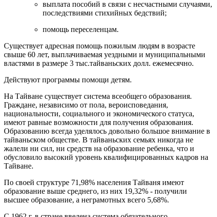
выплата пособий в связи с несчастными случаями,
последствиями стихийных бедствий;
помощь переселенцам.
Существует адресная помощь пожилым людям в возрасте
свыше 60 лет, выплачиваемая уездными и муниципальными
властями в размере 3 тыс.тайваньских долл. ежемесячно.
Действуют программы помощи детям.
На Тайване существует система всеобщего образования.
Граждане, независимо от пола, вероисповедания,
национальности, социального и экономического статуса,
имеют равные возможности для получения образования.
Образованию всегда уделялось довольно большое внимание в
тайваньском обществе. В тайваньских семьях никогда не
жалели ни сил, ни средств на образование ребенка, что и
обусловило высокий уровень квалифицированных кадров на
Тайване.
По своей структуре 71,98% населения Тайваня имеют
образование выше среднего, из них 19,32% - получили
высшее образование, а неграмотных всего 5,68%.
С 1962 г. в стране введена система обязательного