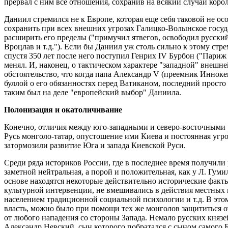
прервал с ним все отношения, сохранив на всякий случай корол
Даниил стремился не к Европе, которая еще себя таковой не осо
сохранить при всех внешних угрозах Галицко-Волынское госуд
расширить его пределы ("примучил ятвегов, освободил русски
Вроцлав и т.д."). Если бы Даниил уж столь сильно к этому стре
спустя 350 лет после него поступил Генрих IV Бурбон ("Париж 
менял. И, наконец, о тактическом характере "западной" внешн
обстоятельство, что когда папа Александр V (преемник Иннок
буллой о его обязанностях перед Ватиканом, последний просто
таким был на деле "европейский выбор" Даниила.
Полонизация и окатоличивание
Конечно, отличия между юго-западными и северо-восточными 
Русь монголо-татар, опустошение ими Киева и постоянная угр
затормозили развитие Юга и запада Киевской Руси.
Среди ряда историков России, где в последнее время получили 
заметной нейтральная, а порой и положительная, как у Л. Гуми
основе находятся некоторые действительно исторические факт
культурной интервенции, не вмешивались в действия местных 
населением традиционной социальной психологии и т.д. В эт
власть, можно было при помощи тех же монголов защититься 
от любого нападения со стороны Запада. Немало русских князе
Александр Невский, сын которого побратался с сыном самого 