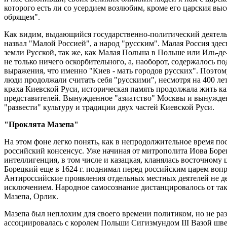
которого есть ли со усердием возлюбим, кроме его царския в
обрящем".
Как видим, выдающийся государственно-политический деятел
назвал "Малой Россией", а народ "русским". Малая Россия зде
земли Русской, так же, как Малая Польша в Польше или Иль-де
не только ничего оскорбительного, а, наоборот, содержалось 
выражения, что именно "Киев - мать городов русских". Поэто
люди продолжали считать себя "русскими", несмотря на 400 лет
краха Киевской Руси, историческая память продолжала жить как
представителей. Вынужденное "азиатство" Москвы и вынужден
"развести" культуру и традиции двух частей Киевской Руси.
"Проклята Мазепа"
На этом фоне легко понять, как в непродолжительное время по
российский консенсус. Уже начиная от митрополита Иова Борецк
интеллигенция, в том числе и казацкая, кланялась восточному 
Борецкий еще в 1624 г. поднимал перед российским царем воп
Антироссийские проявления отдельных местных деятелей не де
исключением. Народное самосознание дистанцировалось от та
Мазепа, Орлик.
Мазепа был неплохим для своего времени политиком, но не раз
ассоциировалась с королем Польши Сигизмундом III Вазой шв