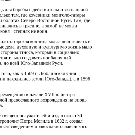
щь для борьбы с действительно экспансией
лько там, где кочевники монголо-татары
 и болотах Северо-Восточной Руси. Там, где
ивались в трясине, а зимой не могли
коня - степняк не воин.
оло-татарская конница могла действовать и
ые дела, духовную и культурную жизнь мало
стороны этноса, который в социально-
стоятельно создавать прибавочный
, но всей Юго-Западной Руси.
того, как в 1569 г. Люблинская уния
ни находились земли Юго-Запада), а в 1596
еремещению в начале XVII в. центра
лой православного возрождения на вновь
а.
е священнослужителей и издал около 30
рополит Петра Могила в 1632 г. создал
ным заведением православно-славянского