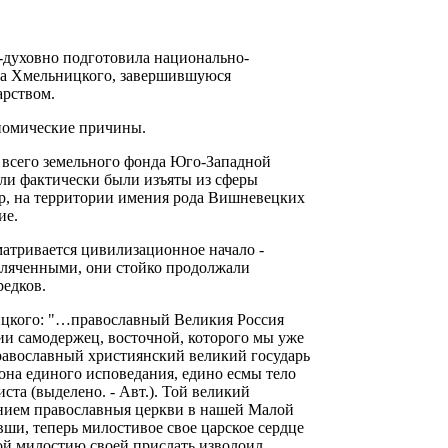
-духовно подготовила национально-
ана Хмельницкого, завершившуюся
арством.
номические причины.
 всего земельного фонда Юго-Западной
мли фактически были изъяты из сферы
р, на территории имения рода Вишневецких
ие.
матривается цивилизационное начало -
оляченными, они стойко продолжали
редков.
ицкого: "…православный Великия Россия
ии самодержец, восточной, которого мы уже
равославный християнский великий государь
кона единого исповедания, едино есмы тело
та (выделено. - Авт.). Той великий
ением православныя церкви в нашей Малой
ши, теперь милостивое свое царское сердце
ой милостию своей прислать изволоил,