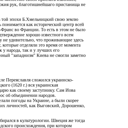
ысокия рук, благотишнейшаго пристанища не
ь той эпохи Б.Хмельницкий свою землю
сь понимается как исторический центр всей
-Франс во Франции. То есть в этом не было
подтверждение хорошо известного всем
му не удивительно, что проживающие здесь
, которые отделяли это время от момента
 у народа, так и у лучших его
ный "западнизм" Киева не смогли заметно
сле Переяславля сложился украинско-
ого (1620 г.) вся украинская
царю как своему заступнику. Сам Иова
рос об объединении народов.
лали погоды на Украине, а были скорее
ких личностей, как Выговский, Дорошенко,
бирался в культурологии. Швеция же тогда
едского происхождения, при котором