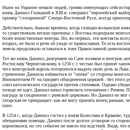
Ныне на Украине немало людей, громко именующих себя истори
князь Даниил Галицкий в XIII в. совершил "европейский выбор"
пример "статаренной" Северо-Восточной Руси, всегда ориентир
Действительно, бывали времена, когда галицко-волынские кня
то существовали веские причины: с Востока подпирали монгол
более воинственные венгры. Но, во-первых, эти контакты всегд
вторых, не было и речи об уходе от православия. То есть вост
земель продолжало оставаться в лоне Православной цивилизац
Тот же князь Даниил, разгромив на Сане поляков и венгров, к
Ростиславу Черниговскому, в 1250 г. с честью был принят хано
чего венгерский король поторопился выдать свою дочь за Льва
стремление Даниила избавиться от "опеки" со стороны монголо
Иннокентием IV на предмет объединения церквей - без этого р
союз католических государств против степняков. Однако убедив
походе не идет, Даниил начал тормозить отношения с Римом. П
награду за соединение с римской церковью. Но Даниил не мог 
татарская не прекращает: как же могу принять венец раньше, ч
папе.
В 1254 г., когда Даниил гостил у князя Болеслава в Кракове, т
обещаниями помощи. Даниил после долгих уговоров со сторон
короновался, но это событие не имело последствий. Видя, что