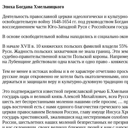
Эпоха Богдана Хмельницкого
Деятельность православной церкви идеологически и культурно
освободительную войну 1648-1654 гг. под руководством Богд
воссоединением части Юго-Западной Руси с Российским госуд
В основе освободительной войны находились и социально-эко
В начале XVII в. 10 княжеских польских фамилий владели 55%
Руси. Жадность польских захватчиков не знала границ. Эти зе
судебно-правительственной власти Польской короны. Наприме
на Лубенщине действовали одна власть и одно право - княжеск
Тем не менее в истоках войны и в ее характере отчетливо прос
русские люди откровенно не хотели быть окатоличенными, оп
держаться и защищали веру и культурно-духовную традицию п
Это подтверждается известной переяславской речью Б.Хмельн
государь царь и великий князь Алексей Михайлович, всеа Русс
шесть лет беспрестанными молении нашими себе просим; … п
царь восточной есть с нами единого благочестия греческого за
церкви православием Великия России, главу имуще Иисуса Хрис
государь християнский, зжалившися над нестерпимым озлобл
России, шестьлетних наших молений безпрестанных не презрив
и нас склонивши, своих великих ближних людей к нам с царск