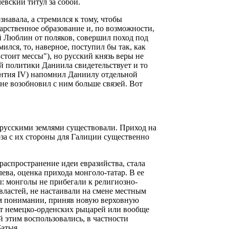
евский титул за собой.
знавала, а стремился к тому, чтобы
арственное образование и, по возможности,
й Люблин от поляков, совершил поход под
мился, то, наверное, поступил бы так, как
стоит мессы"), но русский князь веры не
ей политики Даниила свидетельствует и то
ентия IV) напомнил Даниилу отдельной
 не возобновил с ним больше связей. Вот
русскими землями существовали. Приход на
оза с их стороны для Галиции существенно
распространение идеи евразийства, стала
лева, оценка прихода монголо-татар. В ее
ы: монголы не прибегали к религиозно-
властей, не настаивали на смене местным
ом понимании, приняв новую верховную
от немецко-орденских рыцарей или вообще
й этим воспользовались, в частности
Батыя.