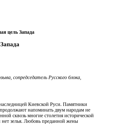
ная цель Запада
 Запада
ыва, сопредседатель Русского блока,
я наследницей Киевской Руси. Памятники
- продолжают напоминать двум народам не
енной сквозь многие столетия исторической
и нет зелья. Любовь преданной жены