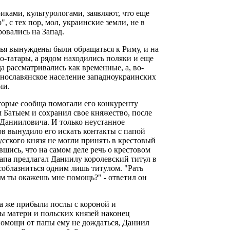
ками, культурологами, заявляют, что еще
, с тех пор, мол, украинские земли, не в
овались на Запад.
зья вынуждены были обращаться к Риму, и на
о-татары, а рядом находились поляки и еще
а рассматривались как временные, а, во-
очнославянское население западноукраинских
ии.
оторые сообща помогали его конкуренту
м Батыем и сохранил свое княжество, после
 Данииловича. И только неустанное
в вынудило его искать контакты с папой
усского князя не могли принять в крестовый
шись, что на самом деле речь о крестовом
апа предлагал Даниилу королевский титул в
соблазниться одним лишь титулом. "Рать
ем ты окажешь мне помощь?" - ответил он
уда же прибыли послы с короной и
ы матери и польских князей наконец
 помощи от папы ему не дождаться, Даниил