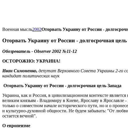
Военная мысль
2002
Оторвать Украину от России - долгосроч
Оторвать Украину от России - долгосрочная цель
Обозреватель - Observer
200
2
№
11-12
ОСТОРОЖНО: УКРАИНА!
Иван Симоненко,
депутат Верховного Совета Украины 2-го соз
кандидат политических наук
Оторвать Украину от России - долгосрочная цель Запада
Украина, как и Россия, в цивилизационном контексте являетс
великим князьям - Владимиру в Киеве, Ярославу в Ярославле 
только о совместном начале исторического пути, но и о пронес
и культурно-духовной общности. Не будем забывать: "От любв
остается вечной".
О европеизме