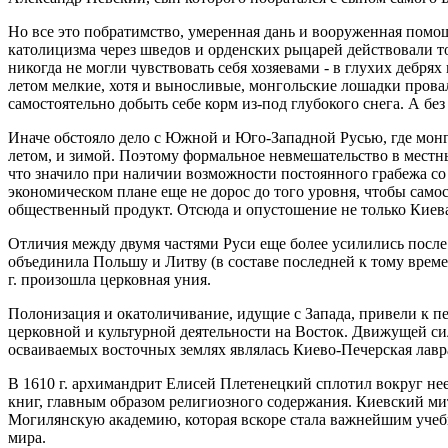
Но все это побратимство, умеренная дань и вооруженная помо
католицизма через шведов и орденских рыцарей действовали то
никогда не могли чувствовать себя хозяевами - в глухих дебрях
летом мелкие, хотя и выносливые, монгольские лошадки провал
самостоятельно добыть себе корм из-под глубокого снега. А без 
Иначе обстояло дело с Южной и Юго-Западной Русью, где монг
летом, и зимой. Поэтому формальное невмешательство в местн
что значило при наличии возможности постоянного грабежа со 
экономическом плане еще не дорос до того уровня, чтобы само
общественный продукт. Отсюда и опустошение не только Киева
Отличия между двумя частями Руси еще более усилились после 
объединила Польшу и Литву (в составе последней к тому време
г. произошла церковная уния.
Полонизация и окатоличивание, идущие с Запада, привели к п
церковной и культурной деятельности на Восток. Движущей си
осваиваемых восточных землях являлась Киево-Печерская лавр
В 1610 г. архимандрит Елисей Плетенецкий сплотил вокруг не
книг, главным образом религиозного содержания. Киевский мит
Могилянскую академию, которая вскоре стала важнейшим учеб
мира.