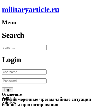
militaryarticle.ru
Menu
Search
Login
Отключите
AdBlock!
Преднамеренные чрезвычайные ситуации
AdBlock
вопросы прогнозирования
—