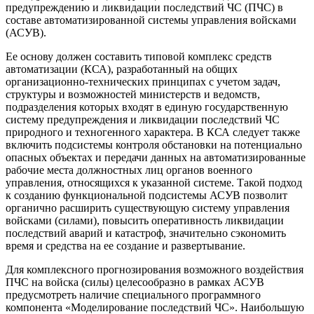
предупреждению и ликвидации последствий ЧС (ПЧС) в
составе автоматизированной системы управления войсками
(АСУВ).
Ее основу должен составить типовой комплекс средств
автоматизации (КСА), разработанный на общих
организационно-технических принципах с учетом задач,
структуры и возможностей министерств и ведомств,
подразделения которых входят в единую государственную
систему предупреждения и ликвидации последствий ЧС
природного и техногенного характера. В КСА следует также
включить подсистемы контроля обстановки на потенциально
опасных объектах и передачи данных на автоматизированные
рабочие места должностных лиц органов военного
управления, относящихся к указанной системе. Такой подход
к созданию функциональной подсистемы АСУВ позволит
органично расширить существующую систему управления
войсками (силами), повысить оперативность ликвидации
последствий аварий и катастроф, значительно сэкономить
время и средства на ее создание и развертывание.
Для комплексного прогнозирования возможного воздействия
ПЧС на войска (силы) целесообразно в рамках АСУВ
предусмотреть наличие специального программного
компонента «Моделирование последствий ЧС». Наибольшую