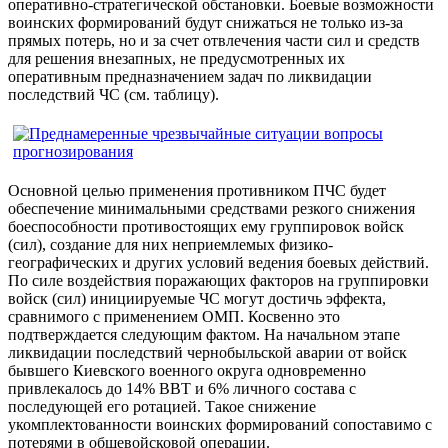
оперативно-стратегической обстановки. Боевые возможности
воинских формирований будут снижаться не только из-за
прямых потерь, но и за счет отвлечения части сил и средств
для решения внезапных, не предусмотренных их
оперативным предназначением задач по ликвидации
последствий ЧС (см. таблицу).
Основной целью применения противником ПЧС будет
обеспечение минимальными средствами резкого снижения
боеспособности противостоящих ему группировок войск
(сил), создание для них неприемлемых физико-
географических и других условий ведения боевых действий.
По силе воздействия поражающих факторов на группировки
войск (сил) инициируемые ЧС могут достичь эффекта,
сравнимого с применением ОМП. Косвенно это
подтверждается следующим фактом. На начальном этапе
ликвидации последствий чернобыльской аварии от войск
бывшего Киевского военного округа одновременно
привлекалось до 14% ВВТ и 6% личного состава с
последующей его ротацией. Такое снижение
укомплектованности воинских формирований сопоставимо с
потерями в общевойсковой операции.