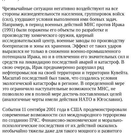
Чрезвычайные ситуации негативно воздействуют на все
стороны жизнедеятельности населения, группировок войск
(сил), ухудшают условия выполнения ими боевых задач.
Например, в период военных действий МНС против Ирака
(1991) были поражены его объекты по разработке и
производству химического оружия, ядерный
исследовательский центр, военные заводы по производству
боеприпасов и зоны их хранения. Эффект от таких ударов
выразился не только в снижении военно-промышленного
потенциала Ирака, но и в отвлечении его значительных сил и
средств на ликвидацию последствий аварий и катастроф. В
свою очередь, Ирак преднамеренно разрушил ряд
нефтепромыслов на своей территории и территории Кувейта.
Масштаб последствий был таков, что создались условия
экологической катастрофы в регионе. В определенной мере
это ограничило наступательные возможности МНС, не
позволило им в полной мере достичь поставленных целей
(аналогичные черты имели действия НАТО в Югославии).
События 11 сентября 2001 года в США продемонстрировали
современные возможности сил международного терроризма
по созданию ПЧС. Финансово-экономические и морально-
психологические последствия от их действий оказались
необычайно тяжелы даже для такого мощного и развитого