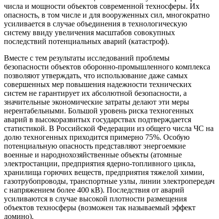
числа и мощности объектов современной техносферы. Их
опасность, в том числе и для вооруженных сил, многократно
усиливается в случае объединения в технологическую
систему ввиду увеличения масштабов совокупных
последствий потенциальных аварий (катастроф).
Вместе с тем результаты исследований проблемы
безопасности объектов оборонно-промышленного комплекса
позволяют утверждать, что использование даже самых
совершенных мер повышения надежности технических
систем не гарантирует их абсолютной безопасности, а
значительные экономические затраты делают эти меры
нерентабельными. Большой уровень риска техногенных
аварий в высокоразвитых государствах подтверждается
статистикой. В Российской Федерации из общего числа ЧС на
долю техногенных приходится примерно 75%. Особую
потенциальную опасность представляют энергоемкие
военные и народнохозяйственные объекты (атомные
электростанции, предприятия ядерно-топливного цикла,
хранилища горючих веществ, предприятия тяжелой химии,
газотрубопроводы, транспортные узлы, линии электропередач
с напряжением более 400 кВ). Последствия от аварий
усиливаются в случае высокой плотности размещения
объектов техносферы (возможен так называемый эффект
домино).