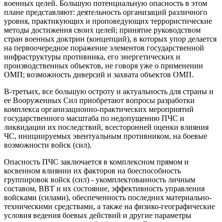
военных целей. Большую потенциальную опасность в этом
плане представляют: деятельность организаций различного
уровня, практикующих и проповедующих террористические
методы достижения своих целей; принятие руководством
стран военных доктрин (концепций), в которых упор делается
на первоочередное поражение элементов государственной
инфраструктуры противника, его энергетических и
производственных объектов, не говоря уже о применении
ОМП; возможность диверсий и захвата объектов ОМП.
В-третьих, все большую остроту и актуальность для страны и
ее Вооруженных Сил приобретают вопросы разработки
комплекса организационно-практических мероприятий
государственного масштаба по недопущению ПЧС и
ликвидации их последствий, всесторонней оценки влияния
ЧС, инициируемых эвентуальным противником, на боевые
возможности войск (сил).
Опасность ПЧС заключается в комплексном прямом и
косвенном влиянии их факторов на боеспособность
группировок войск (сил) - укомплектованность личным
составом, ВВТ и их состояние, эффективность управления
войсками (силами), обеспеченность последних материально-
техническими средствами, а также на физико-географические
условия ведения боевых действий и другие параметры