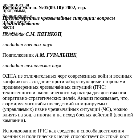
вредоносная
Военная мысль №05(09-10)/ 2002, стр.
программа,
блокирующая
Преднамеренные чрезвычайные ситуации: вопросы
отображение
прогнозирования
части
контента.
Полковник
С.М. ПЯТИКОП
,
кандидат военных наук
Подполковник
A
.
M
. ГУРАЛЬНИК
,
кандидат технических наук
ОДНА из отличительных черт современных войн и военных
конфликтов - создание противоборствующими сторонами
преднамеренных чрезвычайных ситуаций (ПЧС)
техногенного и экологического характера для достижения
оперативно-стратегических целей. Анализ показывает, что,
формируя масштабы последствий инициируемых
(управляемых) извне чрезвычайных ситуаций (ЧС), можно
влиять на ход, а иногда и на исход боевых действий (военной
кампании).
Использованию ПЧС как средства и способа достижения
военных и политических целей способствует быстрый рост