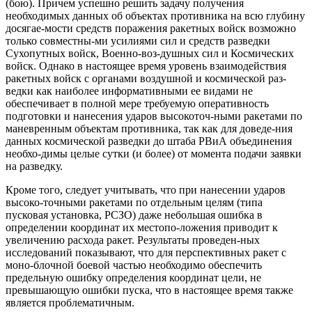
(бою). Причем успешно решить задачу получения
необходимых данных об объектах противника на всю глубину
досягае-мости средств поражения ракетных войск возможно
только совместны-ми усилиями сил и средств разведки
Сухопутных войск, Военно-воз-душных сил и Космических
войск. Однако в настоящее время уровень взаимодействия
ракетных войск с органами воздушной и космической раз-
ведки как наиболее информативными ее видами не
обеспечивает в полной мере требуемую оперативность
подготовки и нанесения ударов высокоточ-ными ракетами по
маневренным объектам противника, так как для доведе-ния
данных космической разведки до штаба РВиА объединения
необхо-димы целые сутки (и более) от момента подачи заявки
на разведку.
Кроме того, следует учитывать, что при нанесении ударов
высоко-точными ракетами по отдельным целям (типа
пусковая установка, РСЗО) даже небольшая ошибка в
определении координат их местопо-ложения приводит к
увеличению расхода ракет. Результаты проведен-ных
исследований показывают, что для перспективных ракет с
моно-блочной боевой частью необходимо обеспечить
предельную ошибку определения координат цели, не
превышающую ошибки пуска, что в настоящее время также
является проблематичным.