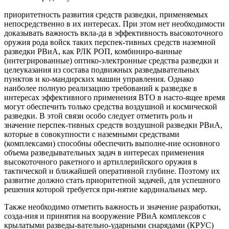
приоритетность развития средств разведки, применяемых
непосредственно в их интересах. При этом нет необходимости
доказывать важность вкла-да в эффективность высокоточного
оружия рода войск таких перспек-тивных средств наземной
разведки РВиА, как РЛК РОП, комбиниро-ванные
(интегрированные) оптико-электронные средства разведки и
целеуказания из состава подвижных разведывательных
пунктов и ко-мандирских машин управления. Однако
наиболее полную реализацию требований к разведке в
интересах эффективного применения ВТО в насто-ящее время
могут обеспечить только средства воздушной и космической
разведки. В этой связи особо следует отметить роль и
значение перспек-тивных средств воздушной разведки РВиА,
которые в совокупности с наземными средствами
(комплексами) способны обеспечить выполне-ние основного
объема разведывательных задач в интересах применения
высокоточного ракетного и артиллерийского оружия в
тактической и ближайшей оперативной глубине. Поэтому их
развитие должно стать приоритетной задачей, для успешного
решения которой требуется при-нятие кардинальных мер.
Также необходимо отметить важность и значение разработки,
созда-ния и принятия на вооружение РВиА комплексов с
крылатыми разведы-вательно-ударными снарядами (КРУС)