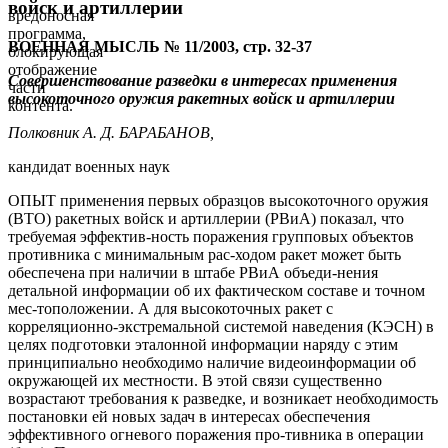
войск и артиллерии
вредоносная
программа,
ВОЕННАЯ МЫСЛЬ № 11/2003, стр. 32-37
блокирующая
отображение
Совершенствование разведки в интересах применения
части
высокоточного оружия ракетных войск и артиллерии
контента.
Полковник А. Д. БАРАБАНОВ,
кандидат военных наук
ОПЫТ применения первых образцов высокоточного оружия
(ВТО) ракетных войск и артиллерии (РВиА) показал, что
требуемая эффектив-ность поражения групповых объектов
противника с минимальным рас-ходом ракет может быть
обеспечена при наличии в штабе РВиА объеди-нения
детальной информации об их фактическом составе и точном
мес-тоположении. А для высокоточных ракет с
корреляционно-экстремальной системой наведения (КЭСН) в
целях подготовки эталонной информации наряду с этим
принципиально необходимо наличие видеоинформации об
окружающей их местности. В этой связи существенно
возрастают требования к разведке, и возникает необходимость
постановки ей новых задач в интересах обеспечения
эффективного огневого поражения про-тивника в операции