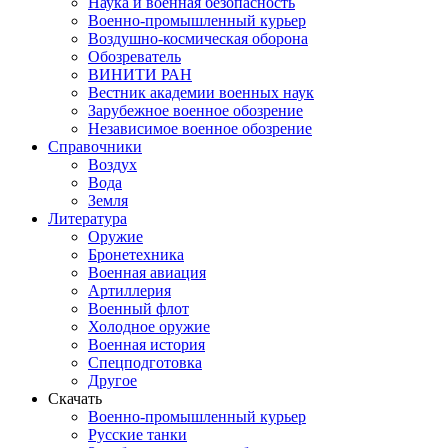
Наука и военная безопасность
Военно-промышленный курьер
Воздушно-космическая оборона
Обозреватель
ВИНИТИ РАН
Вестник академии военных наук
Зарубежное военное обозрение
Независимое военное обозрение
Справочники
Воздух
Вода
Земля
Литература
Оружие
Бронетехника
Военная авиация
Артиллерия
Военный флот
Холодное оружие
Военная история
Спецподготовка
Другое
Скачать
Военно-промышленный курьер
Русские танки