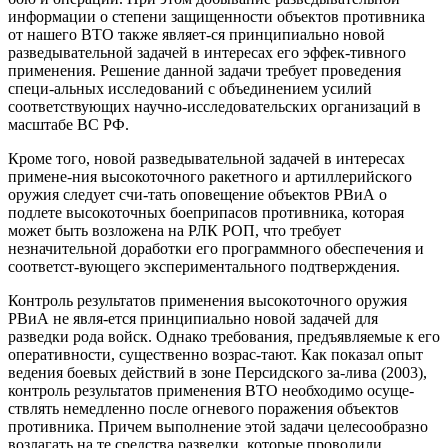
информации о степени защищенности объектов противника
от нашего ВТО также являет-ся принципиально новой
разведывательной задачей в интересах его эффек-тивного
применения. Решение данной задачи требует проведения
специ-альных исследований с объединением усилий
соответствующих научно-исследовательских организаций в
масштабе ВС РФ.
Кроме того, новой разведывательной задачей в интересах
примене-ния высокоточного ракетного и артиллерийского
оружия следует счи-тать оповещение объектов РВиА о
подлете высокоточных боеприпасов противника, которая
может быть возложена на РЛК РОП, что требует
незначительной доработки его программного обеспечения и
соответст-вующего экспериментального подтверждения.
Контроль результатов применения высокоточного оружия
РВиА не явля-ется принципиально новой задачей для
разведки рода войск. Однако требования, предъявляемые к его
оперативности, существенно возрас-тают. Как показал опыт
ведения боевых действий в зоне Персидского за-лива (2003),
контроль результатов применения ВТО необходимо осуще-
ствлять немедленно после огневого поражения объектов
противника. Причем выполнение этой задачи целесообразно
возлагать на те средства разведки, которые проводили