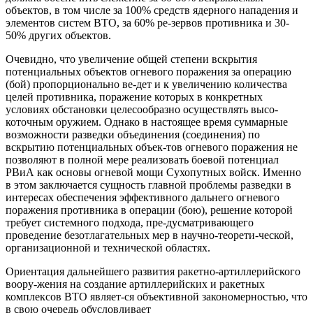
объектов, в том числе за 100% средств ядерного нападения и
элементов систем ВТО, за 60% ре-зервов противника и 30-
50% других объектов.
Очевидно, что увеличение общей степени вскрытия
потенциальных объектов огневого поражения за операцию
(бой) пропорционально ве-дет и к увеличению количества
целей противника, поражение которых в конкретных
условиях обстановки целесообразно осуществлять высо-
коточным оружием. Однако в настоящее время суммарные
возможности разведки объединения (соединения) по
вскрытию потенциальных объек-тов огневого поражения не
позволяют в полной мере реализовать боевой потенциал
РВиА как основы огневой мощи Сухопутных войск. Именно
в этом заключается сущность главной проблемы разведки в
интересах обеспечения эффективного дальнего огневого
поражения противника в операции (бою), решение которой
требует системного подхода, пре-дусматривающего
проведение безотлагательных мер в научно-теорети-ческой,
организационной и технической областях.
Ориентация дальнейшего развития ракетно-артиллерийского
воору-жения на создание артиллерийских и ракетных
комплексов ВТО являет-ся объективной закономерностью, что
в свою очередь обусловливает