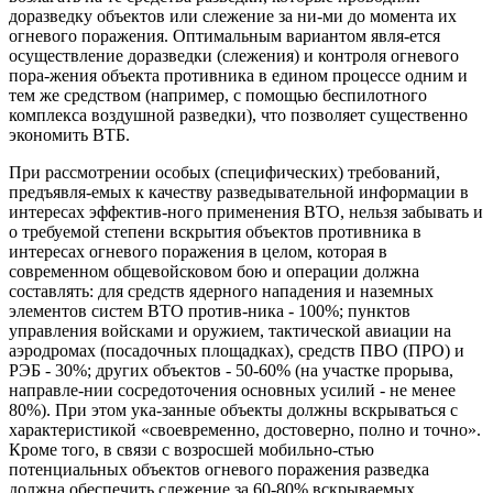
доразведку объектов или слежение за ни-ми до момента их
огневого поражения. Оптимальным вариантом явля-ется
осуществление доразведки (слежения) и контроля огневого
пора-жения объекта противника в едином процессе одним и
тем же средством (например, с помощью беспилотного
комплекса воздушной разведки), что позволяет существенно
экономить ВТБ.
При рассмотрении особых (специфических) требований,
предъявля-емых к качеству разведывательной информации в
интересах эффектив-ного применения ВТО, нельзя забывать и
о требуемой степени вскрытия объектов противника в
интересах огневого поражения в целом, которая в
современном общевойсковом бою и операции должна
составлять: для средств ядерного нападения и наземных
элементов систем ВТО против-ника - 100%; пунктов
управления войсками и оружием, тактической авиации на
аэродромах (посадочных площадках), средств ПВО (ПРО) и
РЭБ - 30%; других объектов - 50-60% (на участке прорыва,
направле-нии сосредоточения основных усилий - не менее
80%). При этом ука-занные объекты должны вскрываться с
характеристикой «своевременно, достоверно, полно и точно».
Кроме того, в связи с возросшей мобильно-стью
потенциальных объектов огневого поражения разведка
должна обеспечить слежение за 60-80% вскрываемых