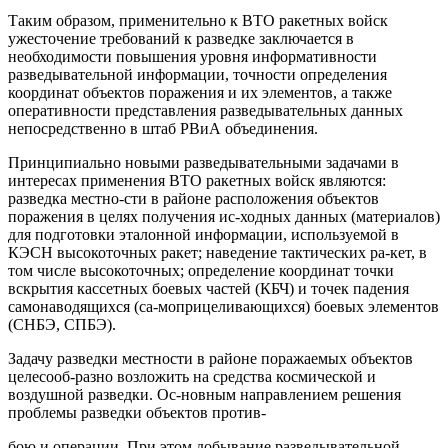
Таким образом, применительно к ВТО ракетных войск
ужесточение требований к разведке заключается в
необходимости повышения уровня информативности
разведывательной информации, точности определения
координат объектов поражения и их элементов, а также
оперативности представления разведывательных данных
непосредственно в штаб РВиА объединения.
Принципиально новыми разведывательными задачами в
интересах применения ВТО ракетных войск являются:
разведка местно-сти в районе расположения объектов
поражения в целях получения ис-ходных данных (материалов)
для подготовки эталонной информации, используемой в
КЭСН высокоточных ракет; наведение тактических ра-кет, в
том числе высокоточных; определение координат точки
вскрытия кассетных боевых частей (КБЧ) и точек падения
самонаводящихся (са-моприцеливающихся) боевых элементов
(СНБЭ, СПБЭ).
Задачу разведки местности в районе поражаемых объектов
целесооб-разно возложить на средства космической и
воздушной разведки. Ос-новным направлением решения
проблемы разведки объектов против-
бою и операции. При этом добывание разведывательной