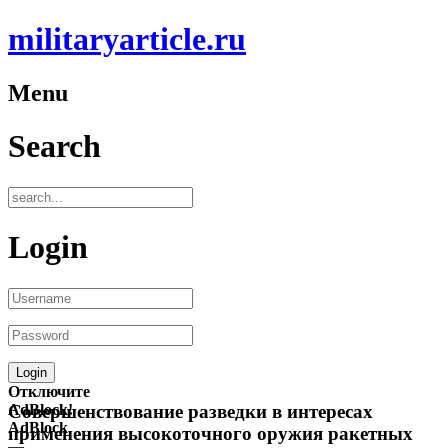
militaryarticle.ru
Menu
Search
Login
Отключите
AdBlock!
Совершенствование разведки в интересах
AdBlock
применения высокоточного оружия ракетных
—