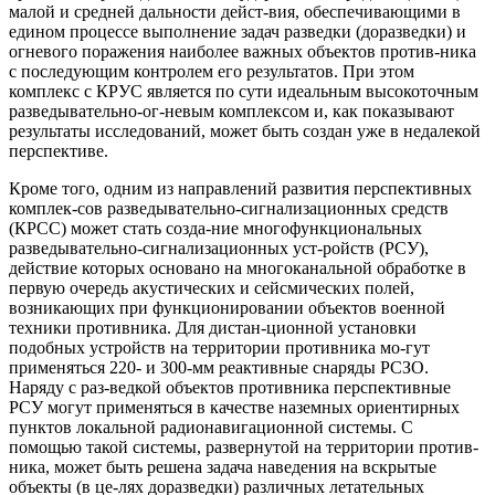
малой и средней дальности дейст-вия, обеспечивающими в
едином процессе выполнение задач разведки (доразведки) и
огневого поражения наиболее важных объектов против-ника
с последующим контролем его результатов. При этом
комплекс с КРУС является по сути идеальным высокоточным
разведывательно-ог-невым комплексом и, как показывают
результаты исследований, может быть создан уже в недалекой
перспективе.
Кроме того, одним из направлений развития перспективных
комплек-сов разведывательно-сигнализационных средств
(КРСС) может стать созда-ние многофункциональных
разведывательно-сигнализационных уст-ройств (РСУ),
действие которых основано на многоканальной обработке в
первую очередь акустических и сейсмических полей,
возникающих при функционировании объектов военной
техники противника. Для дистан-ционной установки
подобных устройств на территории противника мо-гут
применяться 220- и 300-мм реактивные снаряды РСЗО.
Наряду с раз-ведкой объектов противника перспективные
РСУ могут применяться в качестве наземных ориентирных
пунктов локальной радионавигационной системы. С
помощью такой системы, развернутой на территории против-
ника, может быть решена задача наведения на вскрытые
объекты (в це-лях доразведки) различных летательных