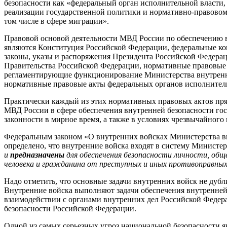
безопасности как «федеральный орган исполнительной власти
реализации государственной политики и нормативно-правовом
том числе в сфере миграции».
Правовой основой деятельности МВД России по обеспечению в
являются Конституция Российской Федерации, федеральные к
законы, указы и распоряжения Президента Российской Федера
Правительства Российской Федерации, нормативные правовые
регламентирующие функционирование Министерства внутренн
нормативные правовые акты федеральных органов исполнитель
Практически каждый из этих нормативных правовых актов пря
МВД России в сфере обеспечения внутренней безопасности гос
законности в мирное время, а также в условиях чрезвычайного
Федеральным законом «О внутренних войсках Министерства в
определено, что внутренние войска входят в систему Министе
и
предназначены
для обеспечения безопасности личности, общ
человека и гражданина от преступных и иных противоправных
Надо отметить, что основные задачи внутренних войск не дубл
Внутренние войска выполняют задачи обеспечения внутренней 
взаимодействии с органами внутренних дел Российской Феде
безопасности Российской Федерации.
Одной из самых серьезных угроз национальной безопасности я