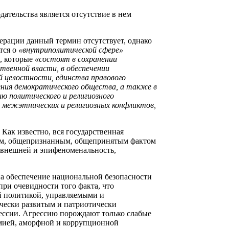
ательства является отсутствие в нем
ерации данный термин отсутствует, однако
тся о
«внутриполитической сфере»
), которые
«состоят в сохранении
венной власти, в обеспечении
й целостности, единства правового
ения демократического общества, а также в
ю политического и религиозного
, межэтнических и религиозных конфликтов,
.
Как известно, вся государственная
м, общепризнанным, общепринятым фактом
 внешней и эпифеноменальность,
на обеспечение национальной безопасности
при очевидности того факта, что
й политикой, управляемыми и
чески развитым и патриотически
ессии. Агрессию порождают только слабые
рмией, аморфной и коррупционной