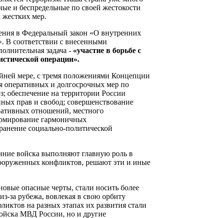
ные и беспредельные по своей жестокости
 жестких мер.
нения в Федеральный закон «О внутренних
. В соответствии с внесенными
олнительная задача -
«участие в борьбе с
истической операции».
айней мере, с тремя положениями Концепции
я оперативных и долгосрочных мер по
; обеспечение на территории России
нных прав и свобод; совершенствование
ративных отношений, местного
формирование гармоничных
ранение социально-политической
нние войска выполняют главную роль в
вооруженных конфликтов, решают эти и иные
овые опасные черты, стали носить более
з-за рубежа, вовлекая в свою орбиту
ликтов на разных этапах их развития стали
войска МВД России, но и другие