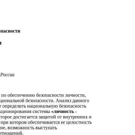
опасности
и
 России
по обеспечению безопасности личности,
ациональной безопасности. Анализ данного
ет определить национальную безопасность
ункционирования системы
«личность -
оторое достигается защитой от внутренних и
при котором обеспечивается ее целостность
тие, возможность выступать
отношений.