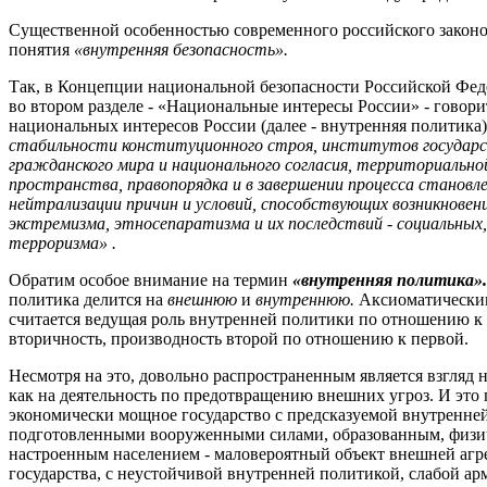
Существенной особенностью современного российского законод
понятия
«внутренняя безопасность».
Так, в Концепции национальной безопасности Российской Фед
во втором разделе - «Национальные интересы России» - говори
национальных интересов России (далее - внутренняя политика
стабильности конституционного строя, институтов государст
гражданского мира и национального согласия, территориально
пространства, правопорядка и в завершении процесса становл
нейтрализации причин и условий, способствующих возникновени
экстремизма, этносепаратизма и их последствий
-
социальных
терроризма» .
Обратим особое внимание на термин
«внутренняя политика»
политика делится на
внешнюю
и
внутреннюю.
Аксиоматически
считается ведущая роль внутренней политики по отношению к
вторичность, производность второй по отношению к первой.
Несмотря на это, довольно распространенным является взгляд 
как на деятельность по предотвращению внешних угроз. И это 
экономически мощное государство с предсказуемой внутренне
подготовленными вооруженными силами, образованным, физи
настроенным населением - маловероятный объект внешней агр
государства, с неустойчивой внутренней политикой, слабой а