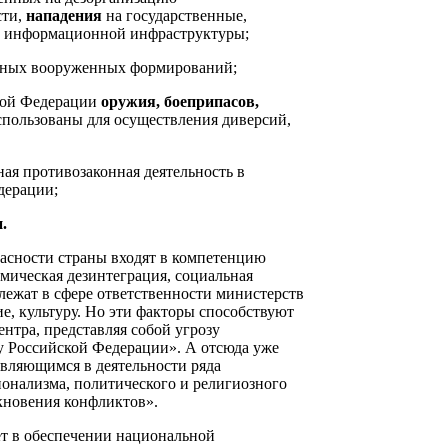
сти,
нападения
на государственные,
 и информационной инфраструктуры;
онных вооруженных формирований;
ской Федерации
оружия, боеприпасов,
использованы для осуществления диверсий,
ная противозаконная деятельность в
дерации;
.
пасности страны входят в компетенцию
мическая дезинтеграция, социальная
лежат в сфере ответственности министерств
ие, культуру. Но эти факторы способствуют
тра, представляя собой угрозу
у Российской Федерации». А отсюда уже
являющимся в деятельности ряда
онализма, политического и религиозного
кновения конфликтов».
т в обеспечении национальной