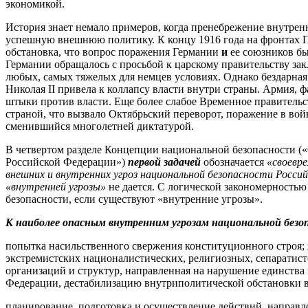
экономикой.
История знает немало примеров, когда пренебрежение внутрен
успешную внешнюю политику. К концу 1916 года на фронтах 
обстановка, что вопрос поражения Германии
и
ее союзников бы
Германии обращалось с просьбой к царскому правительству за
любых, самых тяжелых для немцев условиях. Однако бездарная
Николая II привела к коллапсу власти внутри страны. Армия, 
штыки против власти. Еще более слабое Временное правительс
страной, что вызвало Октябрьский переворот, поражение в вой
сменившийся многолетней диктатурой.
В четвертом разделе Концепции национальной безопасности (
Российской Федерации»)
первой задачей
обозначается
«своевре
внешних и внутренних угроз национальной безопасности Росси
«внутренней угрозы»
не дается. С логической закономерностью
безопасности, если существуют «внутренние угрозы».
К наиболее опасным внутренним угрозам национальной безо
попытка насильственного свержения конституционного строя;
экстремистских националистических, религиозных, сепаратис
организаций и структур, направленная на нарушение единства
Федерации, дестабилизацию внутриполитической обстановки в
планирование, подготовка и осуществление действий, направ