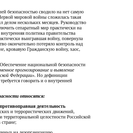
ней безопасностью сводило на нет самую
Первой мировой войны сложилась такая
л делом нескольких месяцев. Руководство
ключить сепаратный мир практически на
 внутренняя политика правительства
фактически выигравшая войну, повернула
тво окончательно потеряло контроль над
не, кровавую Гражданскую войну, хаос,
«Обеспечение национальной безопасности
менное прогнозирование и выявление
йской Федерации».
Но дефиниции
 требуется говорить и о внутренней
пасности относятся:
противоправная деятельность
тских и террористических движений,
 и территориальной целостности Российской
 стране;
ленных на дезорганизацию