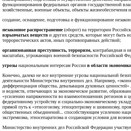
функционирования федеральных органов государственной вла
хозяйственные, военные объекты, объекты жизнеобеспечения
создание, оснащение, подготовка и функционирование незак
незаконное распространение
(оборот) на территории Россий
взрывчатых веществ
и других средств, которые могут быть 
террористических актов, иных противоправных действий;
организованная преступность, терроризм,
контрабандная и и
масштабах, угрожающих военной безопасности Российской Фе
угрозы
национальным интересам России
в области экономики
Конечно, далеко не все внутренние угрозы национальной безо
деятельности Министерства внутренних дел. Например, «эконо
дифференциация общества, девальвация духовных ценностей» 
и ведомств, отвечающих за экономическое развитие, образован
«усилению напряженности во взаимоотношениях регионов и цен
федеративному устройству и социально-экономическому уклад
прямой путь к «этноэгоизму, этноцентризму и шовинизму, про
общественных объединений... способствующим усилению наци
экстремизма, этносепаратизма и создающим условия для возни
Министерство внутренних дел Российской Федерации участвуе