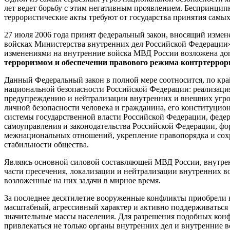
лет ведет борьбу с этим негативным проявлением. Беспринцип
террористические акты требуют от государства принятия самых
27 июля 2006 года принят федеральный закон, вносящий изме
войсках Министерства внутренних дел Российской Федерации»
изменениями на внутренние войска МВД России возложена доп
терроризмом и обеспечении правового режима контртеррор
Данный Федеральный закон в полной мере соотносится, по кр
национальной безопасности Российской Федерации: реализаци
предупреждению и нейтрализации внутренних и внешних угроз
личной безопасности человека и гражданина, его конституцио
системы государственной власти Российской Федерации, феде
самоуправления и законодательства Российской Федерации, 
межнациональных отношений, укрепление правопорядка и сох
стабильности общества.
Являясь основной силовой составляющей МВД России, внутре
части пресечения, локализации и нейтрализации внутренних 
возложенные на них задачи в мирное время.
За последнее десятилетие вооруженные конфликты приобрели н
масштабный, агрессивный характер и активно поддерживаться и
значительные массы населения. Для разрешения подобных конф
привлекаться не только органы внутренних дел и внутренние 