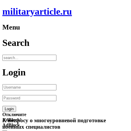
militaryarticle.ru
Menu
Search
Login
Отключите
AdBlock!
К вопросу о многоуровневой подготовке
AdBlock
военных специалистов
—