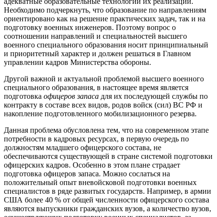
адекватные образовательные технологии их реализации.
Необходимо подчеркнуть, что образование по направлениям
ориентировано как на решение практических задач, так и на
подготовку военных инженеров. Поэтому вопрос о
соотношении направлений и специальностей высшего
военного специального образования носит принципиальный
и приоритетный характер и должен решаться в Главном
управлении кадров Министерства обороны.
Другой важной и актуальной проблемой высшего военного
специального образования, в настоящее время является
подготовка
офицеров запаса
для их последующей службы по
контракту в составе всех видов, родов войск (сил) ВС РФ и
накопление подготовленного мобилизационного резерва.
Данная проблема обусловлена тем, что на современном этапе
потребности в кадровых ресурсах, в первую очередь по
должностям младшего офицерского состава, не
обеспечиваются существующей в стране системой подготовки
офицерских кадров. Особенно в этом плане страдает
подготовка офицеров запаса. Можно сослаться на
положительный опыт вневойсковой подготовки военных
специалистов в ряде развитых государств. Например, в армии
США более 40 % от общей численности офицерского состава
являются выпускники гражданских вузов, а количество вузов,