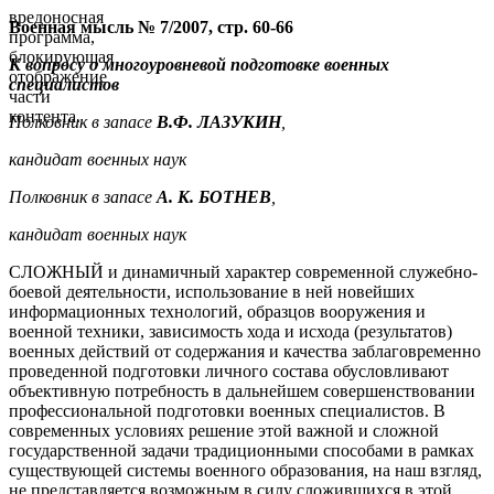
вредоносная
Военная мысль № 7/2007, стр. 60-66
программа,
блокирующая
К вопросу о многоуровневой подготовке военных
отображение
специалистов
части
контента.
Полковник в запасе
В.Ф. ЛАЗУКИН
,
кандидат военных наук
Полковник в запасе
А. К. БОТНЕВ
,
кандидат военных наук
СЛОЖНЫЙ и динамичный характер современной служебно-
боевой деятельности, использование в ней новейших
информационных технологий, образцов вооружения и
военной техники, зависимость хода и исхода (результатов)
военных действий от содержания и качества заблаговременно
проведенной подготовки личного состава обусловливают
объективную потребность в дальнейшем совершенствовании
профессиональной подготовки военных специалистов. В
современных условиях решение этой важной и сложной
государственной задачи традиционными способами в рамках
существующей системы военного образования, на наш взгляд,
не представляется возможным в силу сложившихся в этой