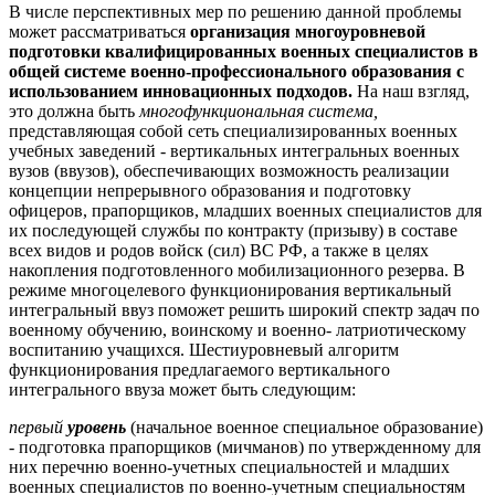
В числе перспективных мер по решению данной проблемы
может рассматриваться
организация многоуровневой
подготовки квалифицированных военных специалистов в
общей системе военно-профессионального образования с
использованием инновационных подходов.
На наш взгляд,
это должна быть
многофункциональная система,
представляющая собой сеть специализированных военных
учебных заведений - вертикальных интегральных военных
вузов (ввузов), обеспечивающих возможность реализации
концепции непрерывного образования и подготовку
офицеров, прапорщиков, младших военных специалистов для
их последующей службы по контракту (призыву) в составе
всех видов и родов войск (сил) ВС РФ, а также в целях
накопления подготовленного мобилизационного резерва. В
режиме многоцелевого функционирования вертикальный
интегральный ввуз поможет решить широкий спектр задач по
военному обучению, воинскому и военно- латриотическому
воспитанию учащихся. Шестиуровневый алгоритм
функционирования предлагаемого вертикального
интегрального ввуза может быть следующим:
первый
уровень
(начальное военное специальное образование)
- подготовка прапорщиков (мичманов) по утвержденному для
них перечню военно-учетных специальностей и младших
военных специалистов по военно-учетным специальностям