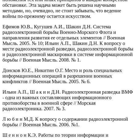
обстановке. Эта задача может быть решена научными
методами, но, очевидно, не стоит забывать, что ведение
войны по-прежнему остается искусством.
Ефимов Ю.В., Кугушев А.И., Шакин Д.Н. Система
радиоэлектронной борьбы Военно-Морского Флота и
направления развития ее отдельных элементов // Военная
Мысль. 2005. № 10; Ильин А.П., Шакин Д.Н. К вопросу о
месте радиоэлектронной разведки, радиоэлектронной борьбы
и радиоэлектронной маскировки в системе информационной
борьбы // Военная Мысль. 2008. № 1.
Донсков Ю.Е., Никитин О.Г. Место и роль специальных
информационных операций в разрешении военных
конфликтов // Военная Мысль. 2005. № 6.
Ильин А.П., Ш а к и н Д.Н. Радиоэлектронная разведка ВМФ
- одна из важных составляющих информационного
противоборства в военной сфере // Морская
радиоэлектроника. 2007. № 3.
Л ю б и н М.Д. К вопросу о содержании радиоэлектронной
борьбы // Военная Мысль. 2006. №1.
Ш е н н о н К.Э. Работы по теории информации и