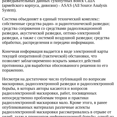
разведывательных данных сухопутных войск США
(армейского корпуса, дивизии) - ASAS (All Source Analysis
System).
Система объединяет в единый технический комплекс:
собственные средства радио- и радиотехнической разведки;
средства сопряжения со средствами радиолокационной
разведки, акустической разведки, оптико-электронной
разведки, а также с системой воздушной разведки; средства
обработки, распределения и передачи информации.
Конечная информация выдается в виде электронной карты
текущей оперативной (тактической) обстановки, что
позволяет заблаговременно вскрыть замысел действий
противника для выработки обоснованного решения по его
поражению.
Несмотря на достаточное число публикаций по вопросам
маскировки, радиоэлектронной разведки и радиоэлектронной
борьбы, в которых авторы касаются и вопросов
радиоэлектронной маскировки, работ, посвященных
непосредственно проблемам теории и практики
радиоэлектронной маскировки мало. Кроме этого, в ранее
опубликованных материалах различные аспекты
радиоэлектронной маскировки рассматривались в отрыве от
целей, задач и принципов информационной борьбы, одной из