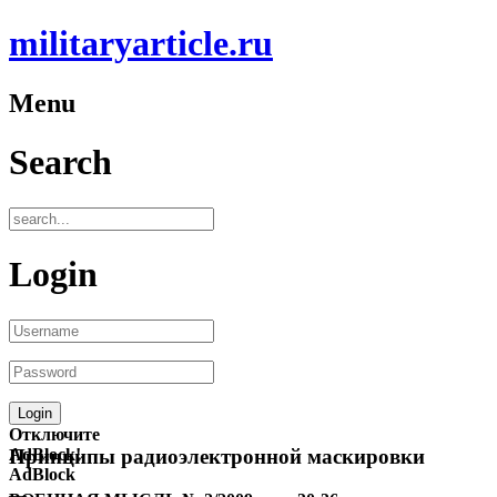
militaryarticle.ru
Menu
Search
Login
Отключите
AdBlock!
Принципы радиоэлектронной маскировки
AdBlock
—