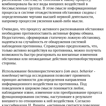
комбинировала бы все виды внешних воздействий в
бессмысленные группы. В этом смысле информационные
процессы в системе отождествления обстановки сходны с
определенными чертами высшей нервной деятельности,
например процессом уяснения какой-либо мысли.
Очевидно, что процессу активного распознавания обстановки
необходимо противопоставить активные формы обмана.
Недостаточно, сформировав статичную ложную обстановку,
надеяться на случайность ее обнаружения системой
наблюдения противника. Справедливо предположить, что,
только активно воздействуя на противника, можно получить
возможность быстро реагировать на внезапные изменения
обстановки или неожиданные действия противоборствующей
стороны.
Использование бихевиористического
{от англ. behavior -
поведение)
метода исследования позволяет применить
принцип активности для определения направления
информационного воздействия на противника. Под
поведением в широком смысле понимается любое,
наблюдаемое извне, изменение или преобразование процесса
функционирования системы, наступившее в результате
внешнего по отношению к ней воздействия. Согласно
классификации Н. Винера, «активным считается поведение