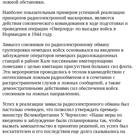
ложной обстановки.
Наиболее показательным примером успешной реализации
принципов радиоэлектронной маскировки, являются
действия союзнического командования в ходе подготовки и
проведения операции «Оверлорд» по высадке войск в
Нормандии в 1944 году.
Замысел союзников по радиоэлектронному обману
группировки немецких войск основывался на введении в
заблуждение операторов немецких радиолокационных
станций в районе Кале пассивными имитирующими
помехами с целью имитации присутствия больших сил флота.
Эти мероприятия проводились в тесном взаимодействии с
интенсивным ложным радиообменом и в сочетании с
распространением слухов и ложных сообщений, а также
демонстративными действиями сил обеспечения войск
союзников на ложных направлениях.
Успех в реализации замысла радиоэлектронного обмана был
настолько очевиден, что позволил утверждать премьер-
министру Великобритании У. Черчиллю: «Наши меры по
введению в заблуждение были спланированы так, чтобы
вызвать замешательство в принятии решений, их успех был
восхитителен и его последствия еще долго сказывались на