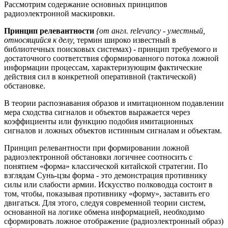
Рассмотрим содержание основных принципов
радиоэлектронной маскировки.
Принцип релевантности
{от англ. relevancy - уместный,
относящийся к делу,
термин широко известный в
библиотечных поисковых системах) - принцип требуемого и
достаточного соответствия сформированного потока ложной
информации процессам, характеризующим фактические
действия сил в конкретной оперативной (тактической)
обстановке.
В теории распознавания образов и имитационном подавлении
мера сходства сигналов и объектов выражается через
коэффициенты или функцию подобия имитационных
сигналов и ложных объектов истинным сигналам и объектам.
Принцип релевантности при формировании ложной
радиоэлектронной обстановки логичнее соотносить с
понятием «форма» классической китайской стратегии. По
взглядам Сунь-цзы форма - это демонстрация противнику
силы или слабости армии. Искусство полководца состоит в
том, чтобы, показывая противнику «форму», заставить его
двигаться. Для этого, следуя современной теории систем,
основанной на логике обмена информацией, необходимо
сформировать ложное отображение (радиоэлектронный образ)