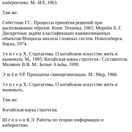
кибернетике. М.: ИЛ, 1963.
Там же.
Себестиан Г.С. Процессы принятия решений при
распознавании образов. Киев: Техника, 1965; Миркйн Б. Г.
Дискретные задачи классификации взаимосвязанных
объектов//Вопросы анализа сложных систем. Новосибирск:
Наука, 1974.
3 е н г е р X. Стратагемы. О китайском искусстве жить и
выживать. М., 1995; Китайская наука стратегия / Составитель
Малявин В.В. М.: Белые Альбы, 1999.
Э ш б и У.Р. Принципы самоорганизации. М.: Мир, 1966.
3 е н г е р X. Стратагемы. О китайском искусстве жить и
выживать.
Там же.
Китайская наука стратегия.
Ш е н н о н К.Э. Работы по теории информации и
кибернетике.