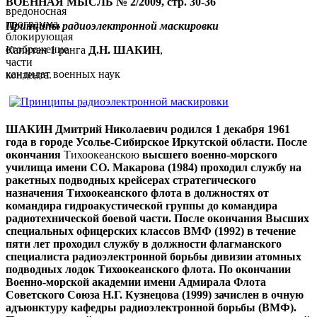
ВОЕННАЯ МЫСЛЬ № 2/2009, стр. 30-36
вредоносная
программа,
Принципы радиоэлектронной маскировки
блокирующая
отображение
Капитан 1 ранга
Д.Н. ШАКИН
,
части
кандидат военных наук
контента.
ШАКИН Дмитрий Николаевич родился 1 декабря 1961
года в городе Усолье-Сибирское Иркутской области. После
окончания
Тихоокеанскою
высшего военно-морского
училища имени СО. Макарова (1984) проходил службу на
ракетных подводных крейсерах стратегического
назначения Тихоокеанского флота в должностях от
командира гидроакустической группы до командира
радиотехнической боевой части. После окончания Высших
специальных офицерских классов ВМФ (1992) в течение
пяти лет проходил службу в должности флагманского
специалиста радиоэлектронной борьбы дивизии атомных
подводных лодок Тихоокеанского флота. По окончании
Военно-морской академии имени Адмирала Флота
Советского Союза Н.Г. Кузнецова (1999) зачислен в очную
адъюнктуру кафедры радиоэлектронной борьбы (ВМФ).