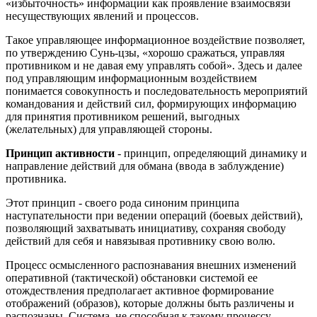
«избыточность» информации как проявление взаимосвязи
несуществующих явлений и процессов.
Такое управляющее информационное воздействие позволяет,
по утверждению Сунь-цзы, «хорошо сражаться, управляя
противником и не давая ему управлять собой». Здесь и далее
под управляющим информационным воздействием
понимается совокупность и последовательность мероприятий
командования и действий сил, формирующих информацию
для принятия противником решений, выгодных
(желательных) для управляющей стороны.
Принцип активности
- принцип, определяющий динамику и
направление действий для обмана (ввода в заблуждение)
противника.
Этот принцип - своего рода синоним принципа
наступательности при ведении операций (боевых действий),
позволяющий захватывать инициативу, сохраняя свободу
действий для себя и навязывая противнику свою волю.
Процесс осмысленного распознавания внешних изменений
оперативной (тактической) обстановки системой ее
отождествления предполагает активное формирование
отображений (образов), которые должны быть различены и
распознаны. Система, не способная к такому процессу,