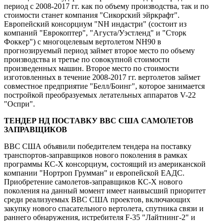
период с 2008-2017 гг. как по объему производства, так и по
стоимости станет компания "Сикорский эйркрафт".
Европейский консорциум "NH индастри" (состоит из
компаний "Еврокоптер", "Агуста/Уэстленд" и "Сторк
Фоккер") с многоцелевым вертолетом NH90 в
прогнозируемый период займет второе место по объему
производства и третье по совокупной стоимости
произведенных машин. Второе место по стоимости
изготовленных в течение 2008-2017 гг. вертолетов займет
совместное предприятие "Белл/Боинг", которое занимается
постройкой преобразуемых летательных аппаратов V-22
"Оспри".
ТЕНДЕР НД ПОСТАВКУ ВВС США САМОЛЕТОВ
ЗАПРАВЩИКОВ
ВВС США объявили победителем тендера на поставку
транспортов-заправщиков нового поколения в рамках
программы КС-Х консорциум, состоящий из американской
компании "Нортроп Грумман" и европейской ЕАДС.
Приобретение самолетов-заправщиков КС-Х нового
поколения на данный момент имеет наивысший приоритет
среди реализуемых ВВС США проектов, включающих
закупку нового спасательного вертолета, спутника связи и
раннего обнаружения, истребителя F-35 "Лайтнинг-2" и