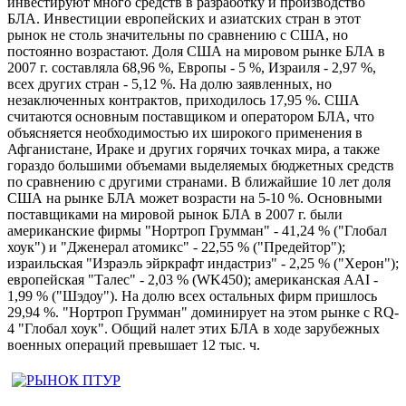
инвестируют много средств в разработку и производство
БЛА. Инвестиции европейских и азиатских стран в этот
рынок не столь значительны по сравнению с США, но
постоянно возрастают. Доля США на мировом рынке БЛА в
2007 г. составляла 68,96 %, Европы - 5 %, Израиля - 2,97 %,
всех других стран - 5,12 %. На долю заявленных, но
незаключенных контрактов, приходилось 17,95 %. США
считаются основным поставщиком и оператором БЛА, что
объясняется необходимостью их широкого применения в
Афганистане, Ираке и других горячих точках мира, а также
гораздо большими объемами выделяемых бюджетных средств
по сравнению с другими странами. В ближайшие 10 лет доля
США на рынке БЛА может возрасти на 5-10 %. Основными
поставщиками на мировой рынок БЛА в 2007 г. были
американские фирмы "Нортроп Грумман" - 41,24 % ("Глобал
хоук") и "Дженерал атомикс" - 22,55 % ("Предейтор");
израильская "Израэль эйркрафт индастриз" - 2,25 % ("Херон");
европейская "Талес" - 2,03 % (WK450); американская AAI -
1,99 % ("Шэдоу"). На долю всех остальных фирм пришлось
29,94 %. "Нортроп Грумман" доминирует на этом рынке с RQ-
4 "Глобал хоук". Общий налет этих БЛА в ходе зарубежных
военных операций превышает 12 тыс. ч.