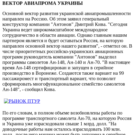
ВЕКТОР АВИАПРОМА УКРАИНЫ
Основной вектор развития украинской авиапромышленности
направлен на Россию. Об этом заявил генеральный
конструктор компании "Антонов" Дмитрий Кива. "Сегодня
Украина ведет широкомасштабное международное
сотрудничество в области авиации. Однако главным нашим
партнером является и будет оставаться Россия, на которую
направлен основной вектор нашего развития", - отметил он. В
числе приоритетных российско-украинских авиационных
программ руководитель компании "Антонов" выделил
программы самолетов Ан-148, Ан-140 и Ан-70. "В настоящее
время Ан-148 сертифицирован и запущен в серийное
производство в Воронеже. Создаются также вариант на 99
пассажиромест и транспортный вариант, что позволит
сформировать многофункциональное семейство самолетов
Ан-148", - сообщил Кива.
По его словам, в полном объеме возобновлены работы по
программе транспортного самолета Ан-70, на которую Россия
и Украина уже израсходовали свыше 1 млрд. долл. "На
доводочные работы нам осталось израсходовать 100 млн.
долл., после чего машина может быть запущена в серийное