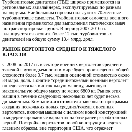
Турбовинтовые двигатели (ТВД) широко применяются на
региональных авиалайнерах, эксплуатируемых по разным
маршрутам. Наибольшим спросом пользуются 70-местные
турбовинтовые самолеты. Турбовинтовые самолеты военного
назначения применяются для выполнения тактических задач
по транспортировке грузов. В период 2007-2016 гг.
планируется изготовить более 12 тыс. турбовинтовых
двигателей на общую сумму 13,4 млрд. долл.
РЫНОК ВЕРТОЛЕТОВ СРЕДНЕГО И ТЯЖЕЛОГО
КЛАССОВ
С 2008 по 2017 гг. в секторе военных вертолетов средней и
тяжелой грузоподъемности в мире будет произведено в общей
сложности более 3,7 тыс. машин оценочной стоимостью около
84 млрд. долл. Понятие "средний/тяжелый военный вертолет"
определяется как винтокрылую машину, имеющую
максимальную общую массу не менее 6800 кг. Рынок этих
машин в течение следующих нескольких лет будет весьма
динамичным. Компании-изготовители завершают программы
создания нескольких новых средних/тяжелых военных
вертолетов, включая машины с целиком новой конструкцией
и модернизированные варианты на базе ранее разработанных
версий. Постройка вертолетов новой конструкции ведется,
главным образом, вне территории США, что отражает