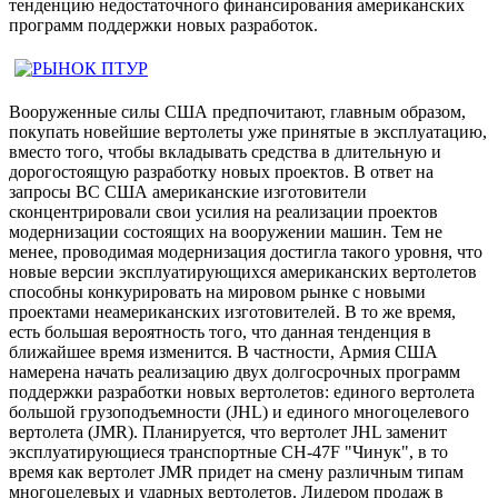
тенденцию недостаточного финансирования американских
программ поддержки новых разработок.
Вооруженные силы США предпочитают, главным образом,
покупать новейшие вертолеты уже принятые в эксплуатацию,
вместо того, чтобы вкладывать средства в длительную и
дорогостоящую разработку новых проектов. В ответ на
запросы ВС США американские изготовители
сконцентрировали свои усилия на реализации проектов
модернизации состоящих на вооружении машин. Тем не
менее, проводимая модернизация достигла такого уровня, что
новые версии эксплуатирующихся американских вертолетов
способны конкурировать на мировом рынке с новыми
проектами неамериканских изготовителей. В то же время,
есть большая вероятность того, что данная тенденция в
ближайшее время изменится. В частности, Армия США
намерена начать реализацию двух долгосрочных программ
поддержки разработки новых вертолетов: единого вертолета
большой грузоподъемности (JHL) и единого многоцелевого
вертолета (JMR). Планируется, что вертолет JHL заменит
эксплуатирующиеся транспортные CH-47F "Чинук", в то
время как вертолет JMR придет на смену различным типам
многоцелевых и ударных вертолетов. Лидером продаж в