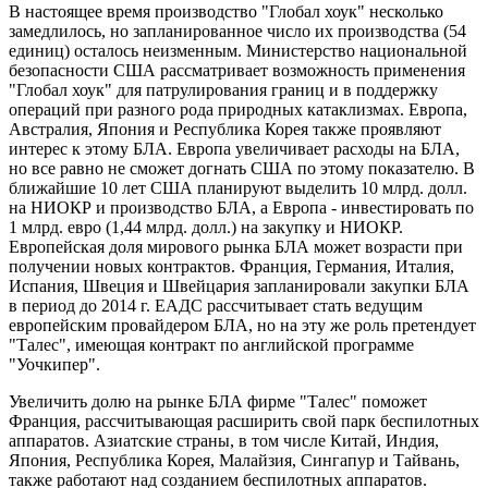
В настоящее время производство "Глобал хоук" несколько
замедлилось, но запланированное число их производства (54
единиц) осталось неизменным. Министерство национальной
безопасности США рассматривает возможность применения
"Глобал хоук" для патрулирования границ и в поддержку
операций при разного рода природных катаклизмах. Европа,
Австралия, Япония и Республика Корея также проявляют
интерес к этому БЛА. Европа увеличивает расходы на БЛА,
но все равно не сможет догнать США по этому показателю. В
ближайшие 10 лет США планируют выделить 10 млрд. долл.
на НИОКР и производство БЛА, а Европа - инвестировать по
1 млрд. евро (1,44 млрд. долл.) на закупку и НИОКР.
Европейская доля мирового рынка БЛА может возрасти при
получении новых контрактов. Франция, Германия, Италия,
Испания, Швеция и Швейцария запланировали закупки БЛА
в период до 2014 г. ЕАДС рассчитывает стать ведущим
европейским провайдером БЛА, но на эту же роль претендует
"Талес", имеющая контракт по английской программе
"Уочкипер".
Увеличить долю на рынке БЛА фирме "Талес" поможет
Франция, рассчитывающая расширить свой парк беспилотных
аппаратов. Азиатские страны, в том числе Китай, Индия,
Япония, Республика Корея, Малайзия, Сингапур и Тайвань,
также работают над созданием беспилотных аппаратов.