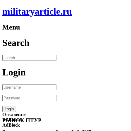
militaryarticle.ru
Menu
Search
Login
Отключите
AdBlock!
РЫНОК ПТУР
AdBlock
—