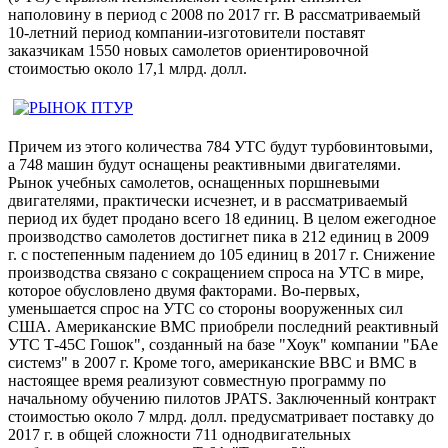
наполовину в период с 2008 по 2017 гг. В рассматриваемый
10-летний период компании-изготовители поставят
заказчикам 1550 новых самолетов ориентировочной
стоимостью около 17,1 млрд. долл.
Причем из этого количества 784 УТС будут турбовинтовыми,
а 748 машин будут оснащены реактивными двигателями.
Рынок учебных самолетов, оснащенных поршневыми
двигателями, практически исчезнет, и в рассматриваемый
период их будет продано всего 18 единиц. В целом ежегодное
производство самолетов достигнет пика в 212 единиц в 2009
г. с постепенным падением до 105 единиц в 2017 г. Снижение
производства связано с сокращением спроса на УТС в мире,
которое обусловлено двумя факторами. Во-первых,
уменьшается спрос на УТС со стороны вооруженных сил
США. Американские ВМС приобрели последний реактивный
УТС Т-45С Гошок", созданный на базе "Хоук" компании "БАе
системз" в 2007 г. Кроме того, американские ВВС и ВМС в
настоящее время реализуют совместную программу по
начальному обучению пилотов JPATS. Заключенный контракт
стоимостью около 7 млрд. долл. предусматривает поставку до
2017 г. в общей сложности 711 однодвигательных