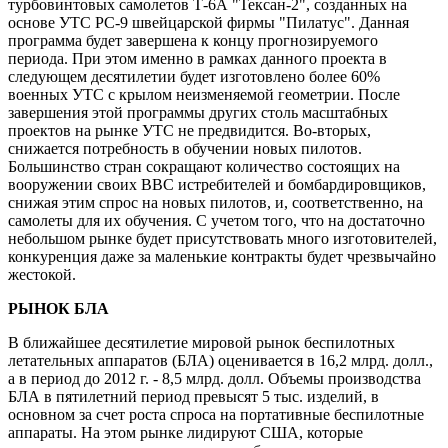
турбовинтовых самолетов Т-6А "Тексан-2", созданных на
основе УТС РС-9 швейцарской фирмы "Пилатус". Данная
программа будет завершена к концу прогнозируемого
периода. При этом именно в рамках данного проекта в
следующем десятилетии будет изготовлено более 60%
военных УТС с крылом неизменяемой геометрии. После
завершения этой программы других столь масштабных
проектов на рынке УТС не предвидится. Во-вторых,
снижается потребность в обучении новых пилотов.
Большинство стран сокращают количество состоящих на
вооружении своих ВВС истребителей и бомбардировщиков,
снижая этим спрос на новых пилотов, и, соответственно, на
самолеты для их обучения. С учетом того, что на достаточно
небольшом рынке будет присутствовать много изготовителей,
конкуренция даже за маленькие контракты будет чрезвычайно
жестокой.
РЫНОК БЛА
В ближайшее десятилетие мировой рынок беспилотных
летательных аппаратов (БЛА) оценивается в 16,2 млрд. долл.,
а в период до 2012 г. - 8,5 млрд. долл. Объемы производства
БЛА в пятилетний период превысят 5 тыс. изделий, в
основном за счет роста спроса на портативные беспилотные
аппараты. На этом рынке лидируют США, которые