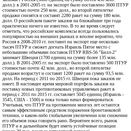
долл.): в 2001-2005 гг. на экспорт было поставлено 3600 ПТУР
стоимостью почти 250 млн. долл., во второй пятилетке
продажи снизятся и составят 2280 ракет на сумму 180 млн.
долл. О российском пакете заказов на ближайшие три года
практически ничего не известно. В то же время следует
отметить, что российские комплексы всегда пользовались
популярностью на внешних рынках и вполне вероятно, что
Россия в 2008-2010 гг. поставит на экспорт еще несколько
тысяч ПТУР и сможет догнать Израиль Пятое место с
небольшими объемами поставок ПТУР RBS-56 "Билл-2"
занимает Швеция (1700 единиц на сумму более 135 млн.
долл.). В 2001-2005 гг. на экспорт было поставлено 500 ПТУР
стоимостью почти 42 млн. долл., во второй пятилетке
продажи возрастут и составят 1200 ракет на сумму 93,5 млн.
долл. На период с 2011 по 2015 гг. Швеция пока заказов не
имеет. В настоящее время мировой портфель заказов на
поставку новых противотанковых управляемых ракет в
период с 2011 по 2015 гг. составляет 5045 единиц (Израиль -
3545, США - 1500) и пока только начал формироваться.
Учитывая, что ПТУР на протяжении многих лет остаются
самым эффективным средством поражения бронетанковой
техники, о каком-либо глобальном увеличении или снижении
его объемов пока говорить рано. Вероятнее всего, рынок
ПТУР и в дальнейшем будет иметь устойчивые позиции