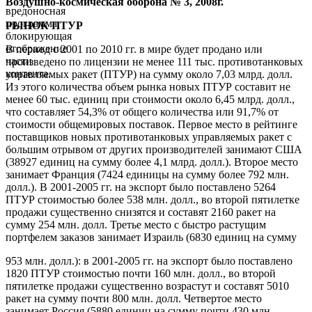
Воздушно-космическая оборона № 3, 2008г.
вредоносная
программа,
РЫНОК ПТУР
блокирующая
отображение
В период с 2001 по 2010 гг. в мире будет продано или
части
произведено по лицензии не менее 111 тыс. противотанковых
контента.
управляемых ракет (ПТУР) на сумму около 7,03 млрд. долл.
Из этого количества объем рынка новых ПТУР составит не
менее 60 тыс. единиц при стоимости около 6,45 млрд. долл.,
что составляет 54,3% от общего количества или 91,7% от
стоимости общемировых поставок. Первое место в рейтинге
поставщиков новых противотанковых управляемых ракет с
большим отрывом от других производителей занимают США
(38927 единиц на сумму более 4,1 млрд. долл.). Второе место
занимает Франция (7424 единицы на сумму более 792 млн.
долл.). В 2001-2005 гг. на экспорт было поставлено 5264
ПТУР стоимостью более 538 млн. долл., во второй пятилетке
продажи существенно снизятся и составят 2160 ракет на
сумму 254 млн. долл. Третье место с быстро растущим
портфелем заказов занимает Израиль (6830 единиц на сумму
953 млн. долл.): в 2001-2005 гг. на экспорт было поставлено
1820 ПТУР стоимостью почти 160 млн. долл., во второй
пятилетке продажи существенно возрастут и составят 5010
ракет на сумму почти 800 млн. долл. Четвертое место
занимает Россия (5880 единиц на сумму почти 430 млн.