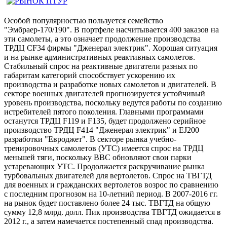
Особой популярностью пользуется семейство
"Эмбраер-170/190". В портфеле насчитывается 400 заказов на
эти самолеты, а это означает продолжение производства
ТРДЦ CF34 фирмы "Дженерал электрик". Хорошая ситуация
и на рынке административных реактивных самолетов.
Стабильный спрос на реактивные двигатели разных по
габаритам категорий способствует ускорению их
производства и разработке новых самолетов и двигателей. В
секторе военных двигателей прогнозируется устойчивый
уровень производства, поскольку ведутся работы по созданию
истребителей пятого поколения. Главными программами
останутся ТРДЦ F119 и F135, будет продолжено серийное
производство ТРДЦ F414 "Дженерал электрик" и EJ200
разработки "Евроджет". В секторе рынка учебно-
тренировочных самолетов (УТС) имеется спрос на ТРДЦ
меньшей тяги, поскольку ВВС обновляют свои парки
устаревающих УТС. Продолжается раскручивание рынка
турбовальных двигателей для вертолетов. Спрос на ТВГТД
для военных и гражданских вертолетов возрос по сравнению
с последним прогнозом на 10-летний период. В 2007-2016 гг.
на рынок будет поставлено более 24 тыс. ТВГТД на общую
сумму 12,8 млрд. долл. Пик производства ТВГТД ожидается в
2012 г., а затем намечается постепенный спад производства.