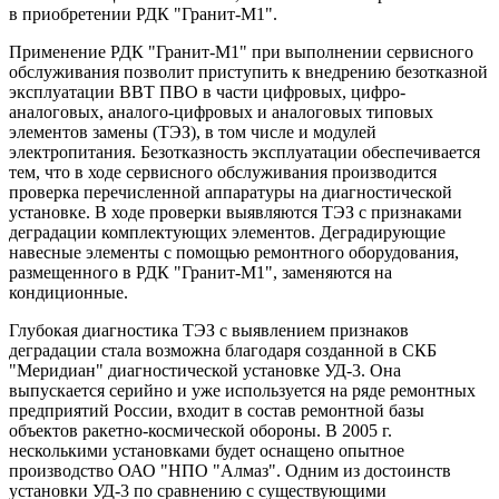
в приобретении РДК "Гранит-М1".
Применение РДК "Гранит-М1" при выполнении сервисного
обслуживания позволит приступить к внедрению безотказной
эксплуатации ВВТ ПВО в части цифровых, цифро-
аналоговых, аналого-цифровых и аналоговых типовых
элементов замены (ТЭЗ), в том числе и модулей
электропитания. Безотказность эксплуатации обеспечивается
тем, что в ходе сервисного обслуживания производится
проверка перечисленной аппаратуры на диагностической
установке. В ходе проверки выявляются ТЭЗ с признаками
деградации комплектующих элементов. Деградирующие
навесные элементы с помощью ремонтного оборудования,
размещенного в РДК "Гранит-М1", заменяются на
кондиционные.
Глубокая диагностика ТЭЗ с выявлением признаков
деградации стала возможна благодаря созданной в СКБ
"Меридиан" диагностической установке УД-3. Она
выпускается серийно и уже используется на ряде ремонтных
предприятий России, входит в состав ремонтной базы
объектов ракетно-космической обороны. В 2005 г.
несколькими установками будет оснащено опытное
производство ОАО "НПО "Алмаз". Одним из достоинств
установки УД-3 по сравнению с существующими