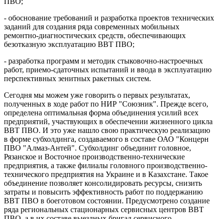
ПВО;
- обоснование требований и разработка проектов технических
заданий для создания ряда современных мобильных
ремонтно-диагностических средств, обеспечивающих
безотказную эксплуатацию ВВТ ПВО;
- разработка программ и методик стыковочно-настроечных
работ, приемо-сдаточных испытаний и ввода в эксплуатацию
перспективных зенитных ракетных систем.
Сегодня мы можем уже говорить о первых результатах,
полученных в ходе работ по НИР "Союзник". Прежде всего,
определена оптимальная форма объединения усилий всех
предприятий, участвующих в обеспечении жизненного цикла
ВВТ ПВО. И это уже нашло свою практическую реализацию
в форме субхолдинга, создаваемого в составе ОАО "Концерн
ПВО "Алмаз-Антей". Субхолдинг объединит головное,
Рязанское и Восточное производственно-технические
предприятия, а также филиалы головного производственно-
технического предприятия на Украине и в Казахстане. Такое
объединение позволяет консолидировать ресурсы, снизить
затраты и повысить эффективность работ по поддержанию
ВВТ ПВО в боеготовом состоянии. Предусмотрено создание
ряда региональных стационарных сервисных центров ВВТ
ПВО, а в их составе выездных бригад сервисного