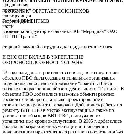
«ВОЕННО-ПРОМЫШЛЕННЫЙ КУРЬЕР» №31.2005Г.
вредоносная
программа,
"СОЮЗНИК" ОБРЕТАЕТ СОЮЗНИКОВ
блокирующая
отображение
Георгий ДЕМЕНТЬЕВ
части
главный конструктор-начальник СКБ "Меридиан" ОАО
контента.
"ГПТП "Гранит"
старший научный сотрудник, кандидат военных наук
И ВНОСИТ ВКЛАД В УКРЕПЛЕНИЕ
ОБОРОНОСПОСОБНОСТИ СТРАНЫ
53 года назад для строительства и ввода в эксплуатацию
объектов ПВО была создана специальная организация,
получившая впоследствии название "Гранит". Время
значительно расширило область деятельности "Гранита". К
объектам ПВО добавились наземные объекты ракетно-
космической обороны, а также проектирование и
строительство ремонтных заводов. Добавились работы по
ремонту ВВТ ПВО в местах эксплуатации, а также по
утилизации образцов ВВТ ПВО, выслуживших
установленные сроки эксплуатации. В 2005 г. добавились
работы по разработке документации и проведению
модернизации парка зенитного ракетного вооружения 2-го