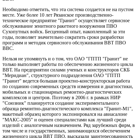
Необходимо отметить, что эта система создается не на пустом
месте. Уже более 10 лет Рязанское производственно-
техническое предприятие "Гранит" осуществляет сервисное
обслуживание зенитного ракетного вооружения ПВО
Сухопутных войск. Бесценный опыт, накопленный за эти
годы, позволяет значительно сократить сроки разработки
программ и методик сервисного обслуживания ВВТ ПВО
ВВС.
Нельзя не упомянуть и о том, что ОАО "ГПТП "Гранит" не
только выполняет работы по обеспечению жизненного цикла
ВВТ. На предприятии силами ученых и конструкторов СКБ
"Меридиан", структурного подразделения ОАО "ГПТП
"Гранит" ведется большая проектно-конструкторская работа
по созданию современных средств измерения и диагностики,
мобильных и стационарных ремонтно-диагностических
комплексов и центров. Поэтому в 2006 г. в рамках НИР
"Союзник" планируется создание экспериментального
образца ремонтно-диагностического комплекса "Гранит-М1",
макетный образец которого экспонировался на авиасалоне
"МАКС-2005" и оценен специалистами как лучший среди
изделий с аналогичным назначением. Ряд зарубежных фирм, в
том числе и государственных, занимающихся обеспечением
жизненного цикла ВВТ ПВО, высказали заинтересованность