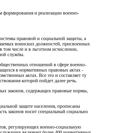
м формирования и реализации военно-
системы правовой и социальной защиты, а
имаемых воинских должностей, присвоенных
 том числе и в льготном исчислении,
ной службы.
общественных отношений в сфере военно-
ащихся в нормативных правовых актах -
омственных актах. Все это и составляет ту
твования которой пойдет далее речь.
ьных законов, содержащих правовые нормы,
иальной защите населения, прописаны
асть законов носит специальный социально
ктов, регулирующих военно-социальную
нослужащих включает более 400 нормативных