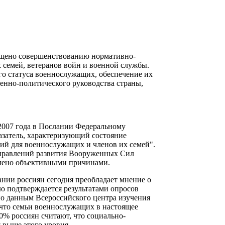
ящено совершенствованию нормативно-
 семей, ветеранов войн и военной службы.
ого статуса военнослужащих, обеспечение их
оенно-политического руководства страны,
2007 года в Послании Федеральному
затель, характеризующий состояние
ий для военнослужащих и членов их семей".
правлений развития Вооруженных Сил
влено объективными причинами.
нании россиян сегодня преобладает мнение о
 подтверждается результатами опросов
по данным Всероссийского центра изучения
то семьи военнослужащих в настоящее
0% россиян считают, что социально-
 выше этого уровня.