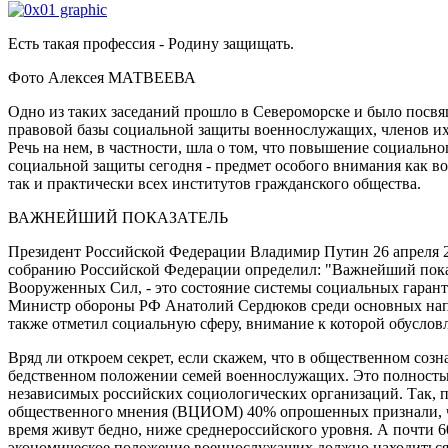
Есть такая профессия - Родину защищать.
Фото Алексея МАТВЕЕВА
Одно из таких заседаний прошло в Североморске и было посв
правовой базы социальной защиты военнослужащих, членов их
Речь на нем, в частности, шла о том, что повышение социальн
социальной защиты сегодня - предмет особого внимания как в
так и практически всех институтов гражданского общества.
ВАЖНЕЙШИЙ ПОКАЗАТЕЛЬ
Президент Российской Федерации Владимир Путин 26 апреля 
собранию Российской Федерации определил: "Важнейший пока
Вооруженных Сил, - это состояние системы социальных гарант
Министр обороны РФ Анатолий Сердюков среди основных на
также отметил социальную сферу, внимание к которой обусло
Вряд ли откроем секрет, если скажем, что в общественном соз
бедственном положении семей военнослужащих. Это полностью
независимых российских социологических организаций. Так, 
общественного мнения (ВЦИОМ) 40% опрошенных признали, ч
время живут бедно, ниже среднероссийского уровня. А почти 6
экономическое положение военнослужащих должно находиться