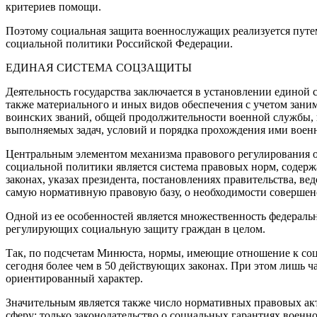
критериев помощи.
Поэтому социальная защита военнослужащих реализуется путе
социальной политики Российской Федерации.
ЕДИНАЯ СИСТЕМА СОЦЗАЩИТЫ
Деятельность государства заключается в установлении единой 
также материального и иных видов обеспечения с учетом зан
воинских званий, общей продолжительности военной службы, в
выполняемых задач, условий и порядка прохождения ими воен
Центральным элементом механизма правового регулирования 
социальной политики является система правовых норм, содерж
законах, указах президента, постановлениях правительства, вед
самую нормативную правовую базу, о необходимости совершенс
Одной из ее особенностей является множественность федерал
регулирующих социальную защиту граждан в целом.
Так, по подсчетам Минюста, нормы, имеющие отношение к соц
сегодня более чем в 50 действующих законах. При этом лишь ч
ориентированный характер.
Значительным является также число нормативных правовых а
сферу: только законодательство о социальных гарантиях воен