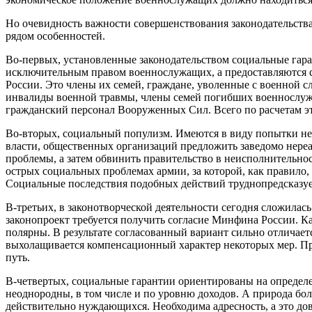
Но очевидность важности совершенствования законодательства
рядом особенностей.
Во-первых, установленные законодательством социальные гар
исключительным правом военнослужащих, а предоставляются с
России. Это члены их семей, граждане, уволенные с военной 
инвалиды военной травмы, члены семей погибших военнослуж
гражданский персонал Вооруженных Сил. Всего по расчетам эт
Во-вторых, социальный популизм. Имеются в виду попытки не
власти, общественных организаций предложить заведомо нере
проблемы, а затем обвинить правительство в неисполнительнос
острых социальных проблемах армии, за которой, как правило,
Социальные последствия подобных действий труднопредсказу
В-третьих, в законотворческой деятельности сегодня сложилась
законопроект требуется получить согласие Минфина России. К
полярны. В результате согласованный вариант сильно отличает
выхолащивается компенсационный характер некоторых мер. Пр
путь.
В-четвертых, социальные гарантии ориентированы на определе
неоднородны, в том числе и по уровню доходов. А природа бо
действительно нуждающихся. Необходима адресность, а это дов