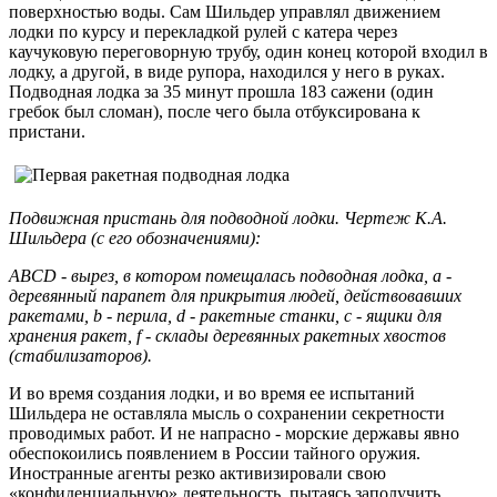
поверхностью воды. Сам Шильдер управлял движением
лодки по курсу и перекладкой рулей с катера через
каучуковую переговорную трубу, один конец которой входил в
лодку, а другой, в виде рупора, находился у него в руках.
Подводная лодка за 35 минут прошла 183 сажени (один
гребок был сломан), после чего была отбуксирована к
пристани.
Подвижная пристань для подводной лодки. Чертеж К.А.
Шильдера (с его обозначениями):
ABCD - вырез, в котором помещалась подводная лодка, а -
деревянный парапет для прикрытия людей, действовавших
ракетами, b - перила, d - ракетные станки, с - ящики для
хранения ракет, f - склады деревянных ракетных хвостов
(стабилизаторов).
И во время создания лодки, и во время ее испытаний
Шильдера не оставляла мысль о сохранении секретности
проводимых работ. И не напрасно - морские державы явно
обеспокоились появлением в России тайного оружия.
Иностранные агенты резко активизировали свою
«конфиденциальную» деятельность, пытаясь заполучить