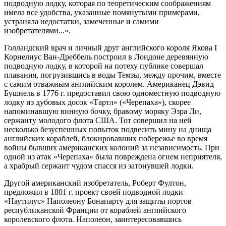
подводную лодку, которая по теоретическим соображениям
имела все удобства, указанные помянутыми примерами,
устраняла недостатки, замеченные и самими
изобретателями...».
Голландский врач и личный друг английского короля Якова I
Корнелиус Ван-Дреббель построил в Лондоне деревянную
подводную лодку, в которой на потеху публике совершал
плавания, погрузившись в воды Темзы, между прочим, вместе
с самим отважным английским королем. Американец Дэвид
Бушнель в 1776 г. предоставил свою одноместную подводную
лодку из дубовых досок «Тартл» («Черепаха»), скорее
напоминавшую винную бочку, бравому моряку Эзра Ли,
сержанту молодого флота США. Тот совершил на ней
несколько безуспешных попыток подвесить мину на днища
английских кораблей, блокировавших побережье во время
войны бывших американских колоний за независимость. При
одной из атак «Черепаха» была повреждена огнем неприятеля,
а храбрый сержант чудом спасся из затонувшей лодки.
Другой американский изобретатель, Роберт Фултон,
предложил в 1801 г. проект своей подводной лодки
«Наутилус» Наполеону Бонапарту для защиты портов
республиканской Франции от кораблей английского
королевского флота. Наполеон, заинтересовавшись