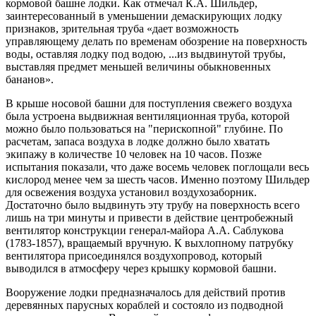
кормовой башне лодки. Как отмечал К.А. Шильдер,
заинтересованный в уменьшении демаскирующих лодку
признаков, зрительная труба «дает возможность
управляющему делать по временам обозрение на поверхность
воды, оставляя лодку под водою, ...из выдвинутой трубы,
выставляя предмет меньшей величины обыкновенных
бананов».
В крыше носовой башни для поступления свежего воздуха
была устроена выдвижная вентиляционная труба, которой
можно было пользоваться на "перископной" глубине. По
расчетам, запаса воздуха в лодке должно было хватать
экипажу в количестве 10 человек на 10 часов. Позже
испытания показали, что даже восемь человек поглощали весь
кислород менее чем за шесть часов. Именно поэтому Шильдер
для освежения воздуха установил воздухозаборник.
Достаточно было выдвинуть эту трубу на поверхность всего
лишь на три минуты и привести в действие центробежный
вентилятор конструкции генерал-майора А.А. Саблукова
(1783-1857), вращаемый вручную. К выхлопному патрубку
вентилятора присоединялся воздухопровод, который
выводился в атмосферу через крышку кормовой башни.
Вооружение лодки предназначалось для действий против
деревянных парусных кораблей и состояло из подводной