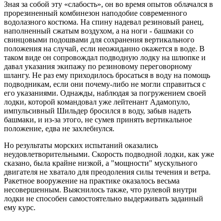
Зная за собой эту «слабость», он во время опытов облачался в
прорезиненный комбинезон наподобие современного
водолазного костюма. На спину надевал резиновый ранец,
наполненный сжатым воздухом, а на ноги - башмаки со
свинцовыми подошвами для сохранения вертикального
положения на случай, если неожиданно окажется в воде. В
таком виде он сопровождал подводную лодку на шлюпке и
давал указания экипажу по резиновому переговорному
шлангу. Не раз ему приходилось бросаться в воду на помощь
подводникам, если они почему-либо не могли справиться с
его указаниями. Однажды, наблюдая за погружением своей
лодки, которой командовал уже лейтенант Адамопуло,
импульсивный Шильдер бросился в воду, забыв надеть
башмаки, и из-за этого, не сумев принять вертикальное
положение, едва не захлебнулся.
Но результаты морских испытаний оказались
неудовлетворительными. Скорость подводной лодки, как уже
сказано, была крайне низкой, а "мощности" мускульного
двигателя не хватало для преодоления силы течения и ветра.
Ракетное вооружение на практике оказалось весьма
несовершенным. Выяснилось также, что рулевой внутри
лодки не способен самостоятельно выдерживать заданный
ему курс.