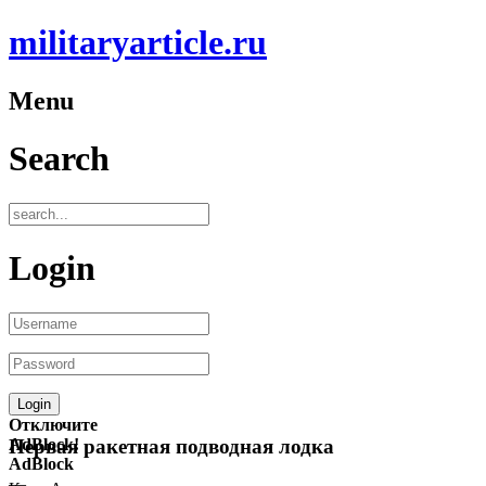
militaryarticle.ru
Menu
Search
Login
Отключите
AdBlock!
Первая ракетная подводная лодка
AdBlock
—