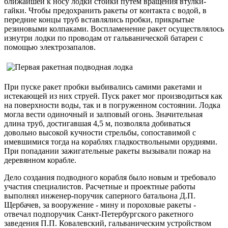
ближайшей к носу лодки стойки путем вращения втулки-
гайки. Чтобы предохранить ракеты от контакта с водой, в
передние концы труб вставлялись пробки, прикрытые
резиновыми колпаками. Воспламенение ракет осуществлялось
изнутри лодки по проводам от гальванической батареи с
помощью электрозапалов.
При пуске ракет пробки выбивались самими ракетами и
истекающей из них струей. Пуск ракет мог производиться как
на поверхности воды, так и в погруженном состоянии. Лодка
могла вести одиночный и залповый огонь. Значительная
длина труб, достигавшая 4,5 м, позволяла добиваться
довольно высокой кучности стрельбы, сопоставимой с
имевшимися тогда на кораблях гладкоствольными орудиями.
При попадании зажигательные ракеты вызывали пожар на
деревянном корабле.
Дело создания подводного корабля было новым и требовало
участия специалистов. Расчетные и проектные работы
выполнял инженер-поручик саперного батальона Д.П.
Щербачев, за вооружение - мину и пороховые ракеты -
отвечал подпоручик Санкт-Петербургского ракетного
заведения П.П. Ковалевский, гальваническим устройством