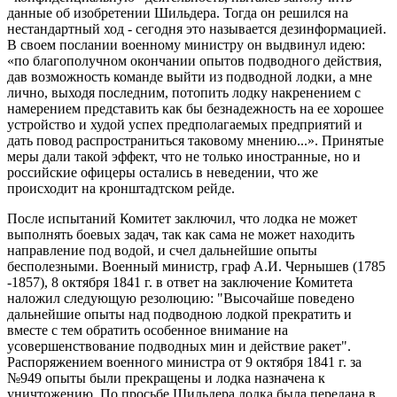
данные об изобретении Шильдера. Тогда он решился на
нестандартный ход - сегодня это называется дезинформацией.
В своем послании военному министру он выдвинул идею:
«по благополучном окончании опытов подводного действия,
дав возможность команде выйти из подводной лодки, а мне
лично, выходя последним, потопить лодку накренением с
намерением представить как бы безнадежность на ее хорошее
устройство и худой успех предполагаемых предприятий и
дать повод распространиться таковому мнению...». Принятые
меры дали такой эффект, что не только иностранные, но и
российские офицеры остались в неведении, что же
происходит на кронштадтском рейде.
После испытаний Комитет заключил, что лодка не может
выполнять боевых задач, так как сама не может находить
направление под водой, и счел дальнейшие опыты
бесполезными. Военный министр, граф А.И. Чернышев (1785
-1857), 8 октября 1841 г. в ответ на заключение Комитета
наложил следующую резолюцию: "Высочайше поведено
дальнейшие опыты над подводною лодкой прекратить и
вместе с тем обратить особенное внимание на
усовершенствование подводных мин и действие ракет".
Распоряжением военного министра от 9 октября 1841 г. за
№949 опыты были прекращены и лодка назначена к
уничтожению. По просьбе Шильдера лодка была передана в