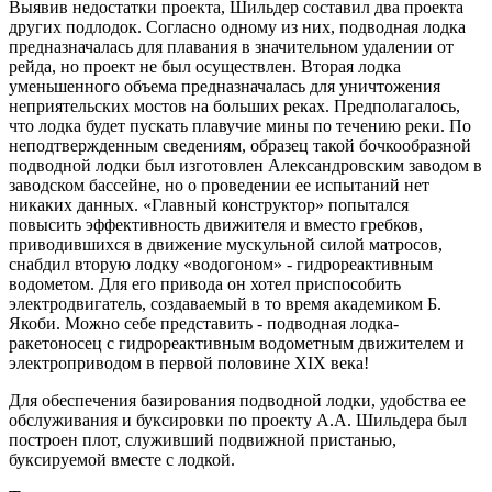
Выявив недостатки проекта, Шильдер составил два проекта
других подлодок. Согласно одному из них, подводная лодка
предназначалась для плавания в значительном удалении от
рейда, но проект не был осуществлен. Вторая лодка
уменьшенного объема предназначалась для уничтожения
неприятельских мостов на больших реках. Предполагалось,
что лодка будет пускать плавучие мины по течению реки. По
неподтвержденным сведениям, образец такой бочкообразной
подводной лодки был изготовлен Александровским заводом в
заводском бассейне, но о проведении ее испытаний нет
никаких данных. «Главный конструктор» попытался
повысить эффективность движителя и вместо гребков,
приводившихся в движение мускульной силой матросов,
снабдил вторую лодку «водогоном» - гидрореактивным
водометом. Для его привода он хотел приспособить
электродвигатель, создаваемый в то время академиком Б.
Якоби. Можно себе представить - подводная лодка-
ракетоносец с гидрореактивным водометным движителем и
электроприводом в первой половине XIX века!
Для обеспечения базирования подводной лодки, удобства ее
обслуживания и буксировки по проекту А.А. Шильдера был
построен плот, служивший подвижной пристанью,
буксируемой вместе с лодкой.