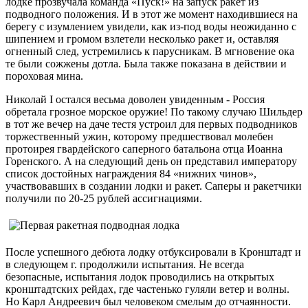
лодке прозвучала команда «Пуск!» на запуск ракет из
подводного положения. И в этот же момент находившиеся на
берегу с изумлением увидели, как из-под воды неожиданно с
шипением и громом взлетели несколько ракет и, оставляя
огненный след, устремились к парусникам. В мгновение ока
те были сожжены дотла. Была также показана в действии и
пороховая мина.
Николай I остался весьма доволен увиденным - Россия
обретала грозное морское оружие! По такому случаю Шильдер
в тот же вечер на даче тестя устроил для первых подводников
торжественный ужин, которому предшествовал молебен
протоирея гвардейского саперного батальона отца Иоанна
Горенского. А на следующий день он представил императору
список достойных награждения 84 «нижних чинов»,
участвовавших в создании лодки и ракет. Саперы и ракетчики
получили по 20-25 рублей ассигнациями.
После успешного дебюта лодку отбуксировали в Кронштадт и
в следующем г. продолжили испытания. Не всегда
безопасные, испытания лодок проводились на открытых
кронштадтских рейдах, где частенько гуляли ветер и волны.
Но Карл Андреевич был человеком смелым до отчаянности.