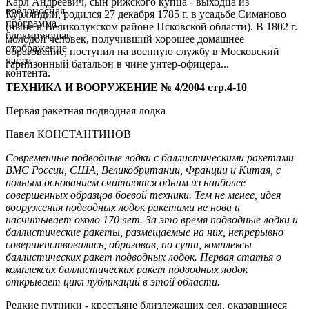
Карл Андреевич, сын рижского купца - выходца из
вредоносная
Курляндии, родился 27 декабря 1785 г. в усадьбе Симаново
программа,
(ныне в Великолукском районе Псковской области). В 1802 г.
блокирующая
молодой человек, получивший хорошее домашнее
отображение
образование, поступил на военную службу в Московский
части
гарнизонный батальон в чине унтер-офицера...
контента.
ТЕХНИКА И ВООРУЖЕНИЕ № 4/2004 стр.4-10
Первая ракетная подводная лодка
Павел КОНСТАНТИНОВ
Современные подводные лодки с баллистическими ракетами
ВМС России, США, Великобритании, Франции и Китая, с
полным основанием считаются одним из наиболее
совершенных образцов боевой техники. Тем не менее, идея
вооружения подводных лодок ракетами не нова и
насчитывает около 170 лет. За это время подводные лодки и
баллистические ракеты, размещаемые на них, непрерывно
совершенствовались, образовав, по сути, комплексы
баллистических ракет подводных лодок. Первая статья о
комплексах баллистических ракет подводных лодок
открывает цикл публикаций в этой области.
Редкие путники - крестьяне близлежащих сел, оказавшиеся