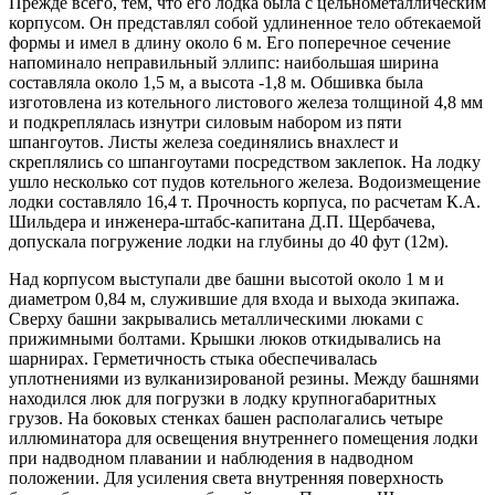
Прежде всего, тем, что его лодка была с цельнометаллическим
корпусом. Он представлял собой удлиненное тело обтекаемой
формы и имел в длину около 6 м. Его поперечное сечение
напоминало неправильный эллипс: наибольшая ширина
составляла около 1,5 м, а высота -1,8 м. Обшивка была
изготовлена из котельного листового железа толщиной 4,8 мм
и подкреплялась изнутри силовым набором из пяти
шпангоутов. Листы железа соединялись внахлест и
скреплялись со шпангоутами посредством заклепок. На лодку
ушло несколько сот пудов котельного железа. Водоизмещение
лодки составляло 16,4 т. Прочность корпуса, по расчетам К.А.
Шильдера и инженера-штабс-капитана Д.П. Щербачева,
допускала погружение лодки на глубины до 40 фут (12м).
Над корпусом выступали две башни высотой около 1 м и
диаметром 0,84 м, служившие для входа и выхода экипажа.
Сверху башни закрывались металлическими люками с
прижимными болтами. Крышки люков откидывались на
шарнирах. Герметичность стыка обеспечивалась
уплотнениями из вулканизированой резины. Между башнями
находился люк для погрузки в лодку крупногабаритных
грузов. На боковых стенках башен располагались четыре
иллюминатора для освещения внутреннего помещения лодки
при надводном плавании и наблюдения в надводном
положении. Для усиления света внутренняя поверхность