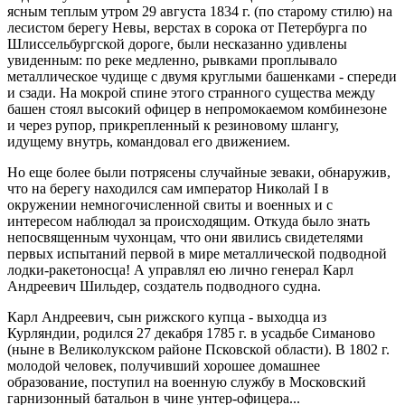
ясным теплым утром 29 августа 1834 г. (по старому стилю) на
лесистом берегу Невы, верстах в сорока от Петербурга по
Шлиссельбургской дороге, были несказанно удивлены
увиденным: по реке медленно, рывками проплывало
металлическое чудище с двумя круглыми башенками - спереди
и сзади. На мокрой спине этого странного существа между
башен стоял высокий офицер в непромокаемом комбинезоне
и через рупор, прикрепленный к резиновому шлангу,
идущему внутрь, командовал его движением.
Но еще более были потрясены случайные зеваки, обнаружив,
что на берегу находился сам император Николай I в
окружении немногочисленной свиты и военных и с
интересом наблюдал за происходящим. Откуда было знать
непосвященным чухонцам, что они явились свидетелями
первых испытаний первой в мире металлической подводной
лодки-ракетоносца! А управлял ею лично генерал Карл
Андреевич Шильдер, создатель подводного судна.
Карл Андреевич, сын рижского купца - выходца из
Курляндии, родился 27 декабря 1785 г. в усадьбе Симаново
(ныне в Великолукском районе Псковской области). В 1802 г.
молодой человек, получивший хорошее домашнее
образование, поступил на военную службу в Московский
гарнизонный батальон в чине унтер-офицера...