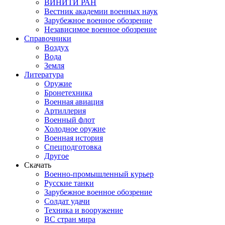
ВИНИТИ РАН
Вестник академии военных наук
Зарубежное военное обозрение
Независимое военное обозрение
Справочники
Воздух
Вода
Земля
Литература
Оружие
Бронетехника
Военная авиация
Артиллерия
Военный флот
Холодное оружие
Военная история
Спецподготовка
Другое
Скачать
Военно-промышленный курьер
Русские танки
Зарубежное военное обозрение
Солдат удачи
Техника и вооружение
ВС стран мира