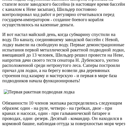
стапеле возле заводского бассейна (в настоящее время бассейн
с каналом к Неве засыпан), Шильдер постоянно
контролировал ход работ и регулярно отчитывался перед
государем-императором - создание боевого корабля
осуществлялось на казенные деньги.
И вот настал майский день, когда субмарину спустили на
воду. По каналу, соединявшему заводской бассейн с Невой,
лодку вывели на свободную воду. Первые демонстрационные
испытания первой металлической ракетной подводной лодки,
вмещавшей до 13 человек, Шильдер решил провести на Неве,
напротив дачи своего тестя сенатора Н. Дубенского, уютно
расположенной среди нетронутого леса. Саперы построили
причал для лодки, а на берегу возвели два деревянных
строения под казарму и мастерскую - и первая в мире база
подводников начала функционировать!
Обязанности 10 членов экипажа распределялись следующим
образом: один - на руле, четверо - на гребках, двое - при
кранах и насосах, один - при гальванической батарее и
проводах, один -резерв. Десятый - командир. Он находился в
кормовой башне, наблюдая оттуда за поверхностью моря через