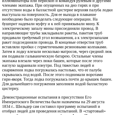
иллюминаторы или перископ и командуя рулевым и другими
членами экипажа. При опущенных на дно гирях и при
отсутствии воды в балластной цистерне верхняя палуба лодки
выступала на поверхность. Для ее выхода в плавание
необходимо было проделать следующие операции. На
бушприт надевали муфту и к ней привязывали мину. К
электрическому запалу мины присоединяли провод. В
направляющие трубы закладывали ракеты, пакетам труб
придавали требуемый угол возвышения, а к электрозапалам
ракет подсоединяли провода. В концевые отверстия труб
вставляли пробки с герметичными резиновыми колпаками.
Затем в лодку влезали несколько матросов, через средний люк
им подавали гальваническую батарею. Остальные члены
экипажа влезали через люки башен, которые после этого
наглухо задраивали изнутри. Под тяжестью людей и
снаряжения лодка погружалась настолько, что ее палуба
скрывалась под водой. После этого поднимали воротами
гири-якоря. Тогда лодка погружалась почти до крышек башен.
Для дальнейшего погружения заполняли водой балластную
цистерну.
Демонстрационные испытания в присутствии Его
Императоского Величества были назначены на 29 августа
1834 г.. Шильдер сам составил программу испытаний и
отобрал людей для проведения испытаний. В «стартовый»