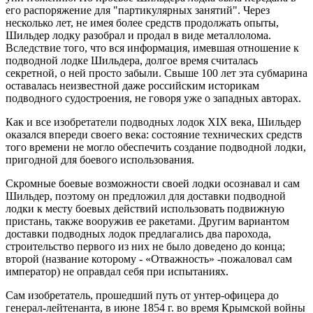
его распоряжение для "партикулярных занятий". Через
несколько лет, не имея более средств продолжать опыты,
Шильдер лодку разобрал и продал в виде металлолома.
Вследствие того, что вся информация, имевшая отношение к
подводной лодке Шильдера, долгое время считалась
секретной, о ней просто забыли. Свыше 100 лет эта субмарина
оставалась неизвестной даже российским историкам
подводного судостроения, не говоря уже о западных авторах.
Как и все изобретатели подводных лодок XIX века, Шильдер
оказался впереди своего века: состояние технических средств
того времени не могло обеспечить создание подводной лодки,
пригодной для боевого использования.
Скромные боевые возможности своей лодки осознавал и сам
Шильдер, поэтому он предложил для доставки подводной
лодки к месту боевых действий использовать подвижную
пристань, также вооружив ее ракетами. Другим вариантом
доставки подводных лодок предлагались два парохода,
строительство первого из них не было доведено до конца;
второй (название которому - «Отважность» -пожаловал сам
император) не оправдал себя при испытаниях.
Сам изобретатель, прошедший путь от унтер-офицера до
генерал-лейтенанта, в июне 1854 г. во время Крымской войны