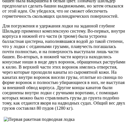
башен была выкрашена в белый цвет. Поначалу Шильдер
предполагал сделать башни выдвижными, но затем отказался
от этой идеи. Он убедился, что не сможет обеспечить
герметичность скользящих цилиндрических поверхностей.
Для погружения и удержания лодки на заданной глубине
Шильдер применил комплексную систему. Во-первых, внутри
корпуса в нижней его части (в трюме) была устроена
балластная цистерна, наполнявшаяся водой до такой степени,
что у лодки с отданными грузами, плавучесть погашалась
почти полностью, и на поверхность выступали лишь части
башен. Во-вторых, в нижней части корпуса находились
конусные ниши в виде двух воронок, обращенных раструбами
к килю. В верхней части этих воронок имелись отверстия,
через которые проходили канаты из сыромятной кожи. На
канатах внутри воронок висели грузы, отлитые из свинца по
форме воронок и полностью убирающиеся в них, не выступая
за внешний обвод корпуса. Другие концы канатов были
соединены внутри лодки с ручными воротами, с помощью
которых можно было стравливать грузы до грунта подобно
тому, как отдаются якоря на надводных судах. Общий вес двух
грузов составлял 80 пудов (1280 кг).