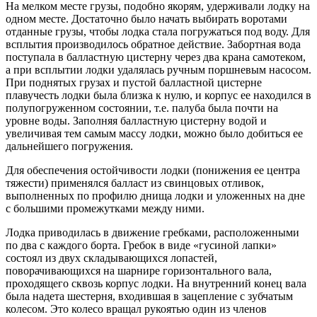
На мелком месте грузы, подобно якорям, удерживали лодку на
одном месте. Достаточно было начать выбирать воротами
отданные грузы, чтобы лодка стала погружаться под воду. Для
всплытия производилось обратное действие. Забортная вода
поступала в балластную цистерну через два крана самотеком,
а при всплытии лодки удалялась ручным поршневым насосом.
При поднятых грузах и пустой балластной цистерне
плавучесть лодки была близка к нулю, и корпус ее находился в
полупогруженном состоянии, т.е. палуба была почти на
уровне воды. Заполняя балластную цистерну водой и
увеличивая тем самым массу лодки, можно было добиться ее
дальнейшего погружения.
Для обеспечения остойчивости лодки (понижения ее центра
тяжести) применялся балласт из свинцовых отливок,
выполненных по профилю днища лодки и уложенных на дне
с большими промежутками между ними.
Лодка приводилась в движение гребками, расположенными
по два с каждого борта. Гребок в виде «гусиной лапки»
состоял из двух складывающихся лопастей,
поворачивающихся на шарнире горизонтального вала,
проходящего сквозь корпус лодки. На внутренний конец вала
была надета шестерня, входившая в зацепление с зубчатым
колесом. Это колесо вращал рукоятью один из членов