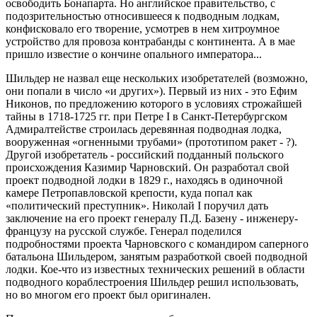
освободить Бонапарта. Но английское правительство, с
подозрительностью относившееся к подводным лодкам,
конфисковало его творение, усмотрев в нем хитроумное
устройство для провоза контрабанды с континента. А в мае
пришло известие о кончине опального императора...
Шильдер не назвал еще нескольких изобретателей (возможно,
они попали в число «и других»). Первый из них - это Ефим
Никонов, по предложению которого в условиях строжайшей
тайны в 1718-1725 гг. при Петре I в Санкт-Петербургском
Адмиралтействе строилась деревянная подводная лодка,
вооруженная «огненными трубами» (прототипом ракет - ?).
Другой изобретатель - российский подданный польского
происхождения Казимир Чарновский. Он разработал свой
проект подводной лодки в 1829 г., находясь в одиночной
камере Петропавловской крепости, куда попал как
«политический преступник». Николай I поручил дать
заключение на его проект генералу П.Д. Базену - инженеру-
французу на русской службе. Генерал поделился
подробностями проекта Чарновского с командиром саперного
батальона Шильдером, занятым разработкой своей подводной
лодки. Кое-что из известных технических решений в области
подводного кораблестроения Шильдер решил использовать,
но во многом его проект был оригинален.