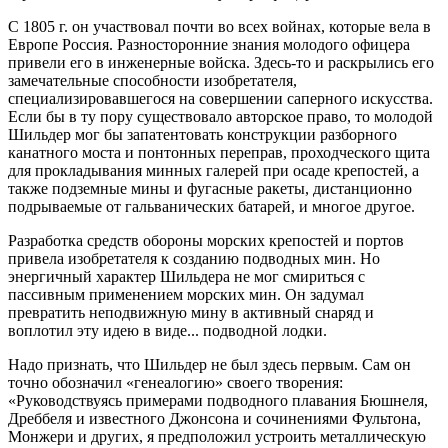
С 1805 г. он участвовал почти во всех войнах, которые вела в
Европе Россия. Разносторонние знания молодого офицера
привели его в инженерные войска. Здесь-то и раскрылись его
замечательные способности изобретателя,
специализировавшегося на совершении саперного искусства.
Если бы в ту пору существовало авторское право, то молодой
Шильдер мог бы запатентовать конструкции разборного
канатного моста и понтонных переправ, проходческого щита
для прокладывания минных галерей при осаде крепостей, а
также подземные мины и фугасные ракеты, дистанционно
подрываемые от гальванических батарей, и многое другое.
Разработка средств обороны морских крепостей и портов
привела изобретателя к созданию подводных мин. Но
энергичный характер Шильдера не мог смириться с
пассивным применением морских мин. Он задумал
превратить неподвижную мину в активный снаряд и
воплотил эту идею в виде... подводной лодки.
Надо признать, что Шильдер не был здесь первым. Сам он
точно обозначил «генеалогию» своего творения:
«Руководствуясь примерами подводного плавания Бюшнеля,
Дреббеля и известного Джонсона и сочинениями Фультона,
Монжери и других, я предположил устроить металлическую