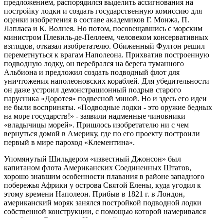
предложением, распорядился выделить ассигнования на
постройку лодки и создать государственную комиссию для
оценки изобретения в составе академиков Г. Монжа, П.
Лапласа и К. Волнея. Но потом, посовещавшись с морским
министром Плевиль-де-Пеллеем, человеком консервативных
взглядов, отказал изобретателю. Обиженный Фултон решил
переметнуться к врагам Наполеона. Прихватив построенную
подводную лодку, он перебрался на берега туманного
Альбиона и предложил создать подводный флот для
уничтожения наполеоновских кораблей. Для убедительности
он даже устроил демонстрационный подрыв старого
парусника «Доротея» подвесной миной. Но и здесь его идеи
не были восприняты. «Подводные лодки - это оружие бедных
на море государств!» - заявили надменные чиновники
«владычицы морей». Пришлось изобретателю ни с чем
вернуться домой в Америку, где по его проекту построили
первый в мире пароход «Клементина».
Упомянутый Шильдером «известный Джонсон» был
капитаном флота Американских Соединенных Штатов,
хорошо знавшим особенности плавания в районе западного
побережья Африки у острова Святой Елены, куда угодил к
этому времени Наполеон. Прибыв в 1821 г. в Лондон,
американский моряк занялся постройкой подводной лодки
собственной конструкции, с помощью которой намеривался