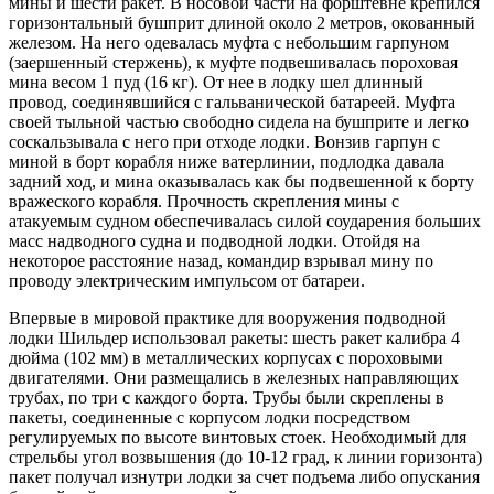
мины и шести ракет. В носовой части на форштевне крепился
горизонтальный бушприт длиной около 2 метров, окованный
железом. На него одевалась муфта с небольшим гарпуном
(заершенный стержень), к муфте подвешивалась пороховая
мина весом 1 пуд (16 кг). От нее в лодку шел длинный
провод, соединявшийся с гальванической батареей. Муфта
своей тыльной частью свободно сидела на бушприте и легко
соскальзывала с него при отходе лодки. Вонзив гарпун с
миной в борт корабля ниже ватерлинии, подлодка давала
задний ход, и мина оказывалась как бы подвешенной к борту
вражеского корабля. Прочность скрепления мины с
атакуемым судном обеспечивалась силой соударения больших
масс надводного судна и подводной лодки. Отойдя на
некоторое расстояние назад, командир взрывал мину по
проводу электрическим импульсом от батареи.
Впервые в мировой практике для вооружения подводной
лодки Шильдер использовал ракеты: шесть ракет калибра 4
дюйма (102 мм) в металлических корпусах с пороховыми
двигателями. Они размещались в железных направляющих
трубах, по три с каждого борта. Трубы были скреплены в
пакеты, соединенные с корпусом лодки посредством
регулируемых по высоте винтовых стоек. Необходимый для
стрельбы угол возвышения (до 10-12 град, к линии горизонта)
пакет получал изнутри лодки за счет подъема либо опускания