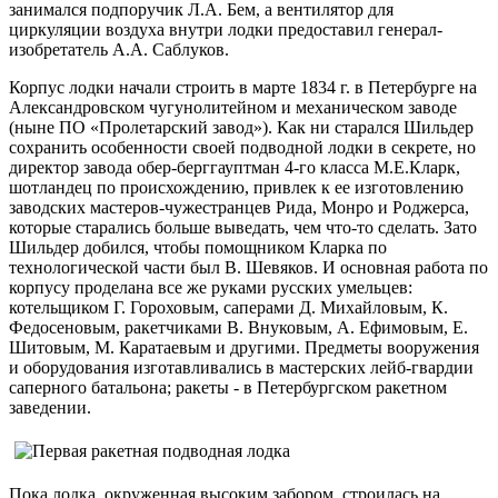
занимался подпоручик Л.А. Бем, а вентилятор для
циркуляции воздуха внутри лодки предоставил генерал-
изобретатель А.А. Саблуков.
Корпус лодки начали строить в марте 1834 г. в Петербурге на
Александровском чугунолитейном и механическом заводе
(ныне ПО «Пролетарский завод»). Как ни старался Шильдер
сохранить особенности своей подводной лодки в секрете, но
директор завода обер-берггауптман 4-го класса М.Е.Кларк,
шотландец по происхождению, привлек к ее изготовлению
заводских мастеров-чужестранцев Рида, Монро и Роджерса,
которые старались больше выведать, чем что-то сделать. Зато
Шильдер добился, чтобы помощником Кларка по
технологической части был В. Шевяков. И основная работа по
корпусу проделана все же руками русских умельцев:
котельщиком Г. Гороховым, саперами Д. Михайловым, К.
Федосеновым, ракетчиками В. Внуковым, А. Ефимовым, Е.
Шитовым, М. Каратаевым и другими. Предметы вооружения
и оборудования изготавливались в мастерских лейб-гвардии
саперного батальона; ракеты - в Петербургском ракетном
заведении.
Пока лодка, окруженная высоким забором, строилась на