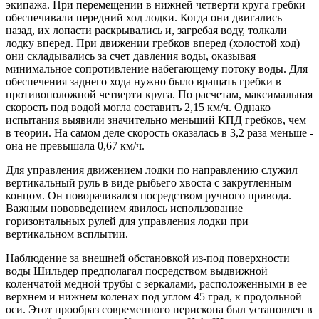
экипажа. При перемещении в нижней четверти круга гребки
обеспечивали передний ход лодки. Когда они двигались
назад, их лопасти раскрывались и, загребая воду, толкали
лодку вперед. При движении гребков вперед (холостой ход)
они складывались за счет давления воды, оказывая
минимальное сопротивление набегающему потоку воды. Для
обеспечения заднего хода нужно было вращать гребки в
противоположной четверти круга. По расчетам, максимальная
скорость под водой могла составить 2,15 км/ч. Однако
испытания выявили значительно меньший КПД гребков, чем
в теории. На самом деле скорость оказалась в 3,2 раза меньше -
она не превышала 0,67 км/ч.
Для управления движением лодки по направлению служил
вертикальный руль в виде рыбьего хвоста с закругленным
концом. Он поворачивался посредством ручного привода.
Важным нововведением явилось использование
горизонтальных рулей для управления лодки при
вертикальном всплытии.
Наблюдение за внешней обстановкой из-под поверхности
воды Шильдер предполагал посредством выдвижной
коленчатой медной трубы с зеркалами, расположенными в ее
верхнем и нижнем коленах под углом 45 град, к продольной
оси. Этот прообраз современного перископа был установлен в