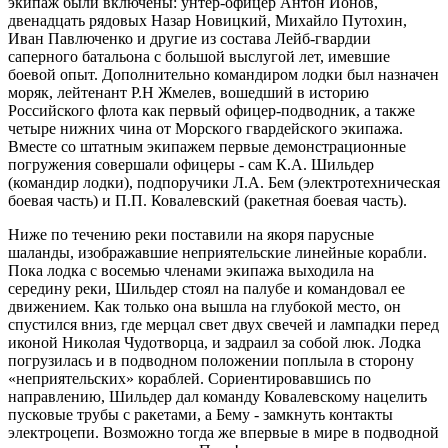
экипаж были включены: унтер-офицер Антон Ионов,
двенадцать рядовых Назар Новицкий, Михайло Путохин,
Иван Павлюченко и другие из состава Лейб-гвардии
саперного батальона с большой выслугой лет, имевшие
боевой опыт. Дополнительно командиром лодки был назначен
моряк, лейтенант Р.Н Жмелев, вошедший в историю
Российского флота как первый офицер-подводник, а также
четыре нижних чина от Морского гвардейского экипажа.
Вместе со штатным экипажем первые демонстрационные
погружения совершали офицеры - сам К.А. Шильдер
(командир лодки), подпоручики Л.А. Бем (электротехническая
боевая часть) и П.П. Ковалевский (ракетная боевая часть).
Ниже по течению реки поставили на якоря парусные
шаланды, изображавшие неприятельские линейные корабли.
Пока лодка с восемью членами экипажа выходила на
середину реки, Шильдер стоял на палубе и командовал ее
движением. Как только она вышла на глубокой место, он
спустился вниз, где мерцал свет двух свечей и лампадки перед
иконой Николая Чудотворца, и задраил за собой люк. Лодка
погрузилась и в подводном положении поплыла в сторону
«неприятельских» кораблей. Сориентировавшись по
направлению, Шильдер дал команду Ковалевскому нацелить
пусковые трубы с ракетами, а Бему - замкнуть контакты
электроцепи. Возможно тогда же впервые в мире в подводной