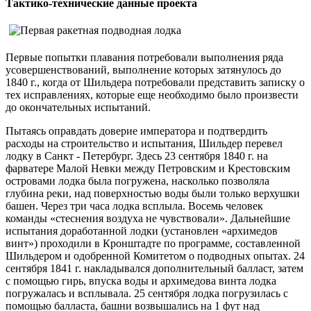
Тактико-технические данные проекта
Первые попытки плавания потребовали выполнения ряда
усовершенствований, выполнение которых затянулось до
1840 г., когда от Шильдера потребовали представить записку о
тех исправлениях, которые еще необходимо было произвести
до окончательных испытаний.
Пытаясь оправдать доверие императора и подтвердить
расходы на строительство и испытания, Шильдер перевел
лодку в Санкт - Петербург. Здесь 23 сентября 1840 г. на
фарватере Малой Невки между Петровским и Крестовским
островами лодка была погружена, насколько позволяла
глубина реки, над поверхностью воды были только верхушки
башен. Через три часа лодка всплыла. Восемь человек
команды «стеснения воздуха не чувствовали». Дальнейшие
испытания доработанной лодки (установлен «архимедов
винт») проходили в Кронштадте по программе, составленной
Шильдером и одобренной Комитетом о подводных опытах. 24
сентября 1841 г. накладывался дополнительный балласт, затем
с помощью гирь, впуска воды и архимедова винта лодка
погружалась и всплывала. 25 сентября лодка погрузилась с
помощью балласта, башни возвышались на 1 фут над