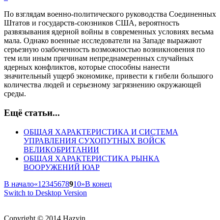
По взглядам военно-политического руководства Соединенных
Штатов и государств-союзников США, вероятность
развязывания ядерной войны в современных условиях весьма
мала. Однако военные исследователи на Западе выражают
серьезную озабоченность возможностью возникновения по
тем или иным причинам непреднамеренных случайных
ядерных конфликтов, которые способны нанести
значительный ущерб экономике, привести к гибели большого
количества людей и серьезному загрязнению окружающей
среды.
Ещё статьи...
ОБЩАЯ ХАРАКТЕРИСТИКА И СИСТЕМА
УПРАВЛЕНИЯ СУХОПУТНЫХ ВОЙСК
ВЕЛИКОБРИТАНИИ
ОБЩАЯ ХАРАКТЕРИСТИКА РЫНКА
ВООРУЖЕНИЙ ЮАР
В начало
«
1
2
3
4
5
6
7
8
9
10
»
В конец
Switch to Desktop Version
Copyright © 2014 Hazyin