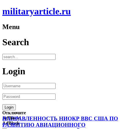
militaryarticle.ru
Menu
Search
Login
Отключите
AdBlock!
НАПРАВЛЕННОСТЬ НИОКР ВВС США ПО
AdBlock
РАЗВИТИЮ АВИАЦИОННОГО
—