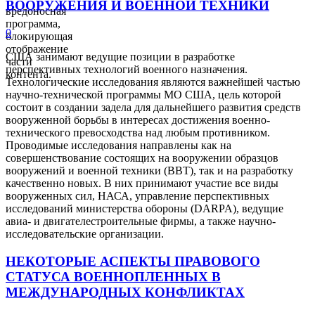
ВООРУЖЕНИЯ И ВОЕННОЙ ТЕХНИКИ
вредоносная
программа,
0
блокирующая
отображение
США занимают ведущие позиции в разработке
части
перспективных технологий военного назначения.
контента.
Технологические исследования являются важнейшей частью
научно-технической программы МО США, цель которой
состоит в создании задела для дальнейшего развития средств
вооруженной борьбы в интересах достижения военно-
технического превосходства над любым противником.
Проводимые исследования направлены как на
совершенствование состоящих на вооружении образцов
вооружений и военной техники (ВВТ), так и на разработку
качественно новых. В них принимают участие все виды
вооруженных сил, НАСА, управление перспективных
исследований министерства обороны (DARPA), ведущие
авиа- и двигателестроительные фирмы, а также научно-
исследовательские организации.
НЕКОТОРЫЕ АСПЕКТЫ ПРАВОВОГО
СТАТУСА ВОЕННОПЛЕННЫХ В
МЕЖДУНАРОДНЫХ КОНФЛИКТАХ