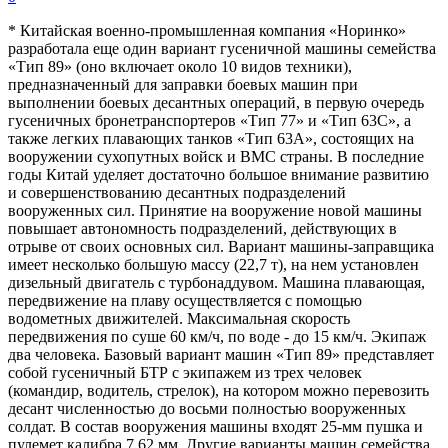
* Китайская военно-промышленная компания «Норинко»
разработала еще один вариант гусеничной машины семейства
«Тип 89» (оно включает около 10 видов техники),
предназначенный для заправки боевых машин при
выполнении боевых десантных операций, в первую очередь
гусеничных бронетранспортеров «Тип 77» и «Тип 63С», а
также легких плавающих танков «Тип 63А», состоящих на
вооружении сухопутных войск и ВМС страны. В последние
годы Китай уделяет достаточно большое внимание развитию
и совершенствованию десантных подразделений
вооруженных сил. Принятие на вооружение новой машины
повышает автономность подразделений, действующих в
отрыве от своих основных сил. Вариант машины-заправщика
имеет несколько большую массу (22,7 т), на нем установлен
дизельный двигатель с турбонаддувом. Машина плавающая,
передвижение на плаву осуществляется с помощью
водометных движителей. Максимальная скорость
передвижения по суше 60 км/ч, по воде - до 15 км/ч. Экипаж
два человека. Базовый вариант машин «Тип 89» представляет
собой гусеничный БТР с экипажем из трех человек
(командир, водитель, стрелок), на котором можно перевозить
десант численностью до восьми полностью вооруженных
солдат. В состав вооружения машины входят 25-мм пушка и
пулемет калибра 7,62 мм. Другие варианты машин семейства