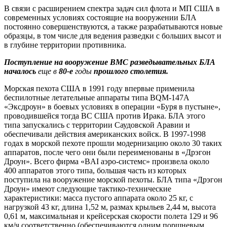
В связи с расширением спектра задач сил флота и МП США в
современных условиях состоящие на вооружении БЛА
постоянно совершенствуются, а также разрабатываются новые
образцы, в том числе для ведения разведки с больших высот и
в глубине территории противника.
Поступление на вооружение ВМС разведывательных БЛА
началось
еще в
80-е
годы
прошлого столетия.
Морская пехота США в 1991 году впервые применила
беспилотные летательные аппараты типа BQM-147A
«Эксдроун» в боевых условиях в операции «Буря в пустыне»,
проводившейся тогда ВС США против Ирака. БЛА этого
типа запускались с территории Саудовской Аравии и
обеспечивали действия американских войск. В 1997-1998
годах в морской пехоте прошли модернизацию около 30 таких
аппаратов, после чего они были переименованы в «Дрэгон
Дроун». Всего фирма «BAI аэро-системс» произвела около
400 аппаратов этого типа, большая часть из которых
поступила на вооружение морской пехоты. БЛА типа «Дрэгон
Дроун» имеют следующие тактико-технические
характеристики: масса пустого аппарата около 25 кг, с
нагрузкой 43 кг, длина 1,52 м, размах крыльев 2,44 м, высота
0,61 м, максимальная и крейсерская скорости полета 129 и 96
км/ч соответственно (обеспечиваются одним поршневым