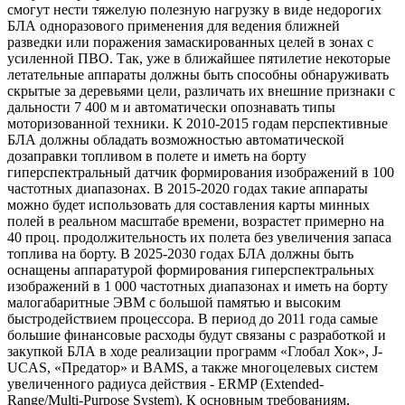
смогут нести тяжелую полезную нагрузку в виде недорогих
БЛА одноразового применения для ведения ближней
разведки или поражения замаскированных целей в зонах с
усиленной ПВО. Так, уже в ближайшее пятилетие некоторые
летательные аппараты должны быть способны обнаруживать
скрытые за деревьями цели, различать их внешние признаки с
дальности 7 400 м и автоматически опознавать типы
моторизованной техники. К 2010-2015 годам перспективные
БЛА должны обладать возможностью автоматической
дозаправки топливом в полете и иметь на борту
гиперспектральный датчик формирования изображений в 100
частотных диапазонах. В 2015-2020 годах такие аппараты
можно будет использовать для составления карты минных
полей в реальном масштабе времени, возрастет примерно на
40 проц. продолжительность их полета без увеличения запаса
топлива на борту. В 2025-2030 годах БЛА должны быть
оснащены аппаратурой формирования гиперспектральных
изображений в 1 000 частотных диапазонах и иметь на борту
малогабаритные ЭВМ с большой памятью и высоким
быстродействием процессора. В период до 2011 года самые
большие финансовые расходы будут связаны с разработкой и
закупкой БЛА в ходе реализации программ «Глобал Хок», J-
UCAS, «Предатор» и BAMS, а также многоцелевых систем
увеличенного радиуса действия - ERMP (Extended-
Range/Multi-Purpose System). К основным требованиям,