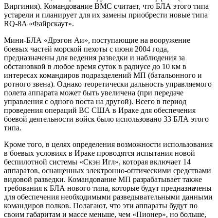
Виргиния). Командование ВМС считает, что БЛА этого типа
устарели и планирует для их замены приобрести новые типа
RQ-8A «Файрскаут».
Мини-БЛА «Дрэгон Аи», поступающие на вооружение
боевых частей морской пехоты с июня 2004 года,
предназначены для ведения разведки и наблюдения за
обстановкой в любое время суток в радиусе до 10 км в
интересах командиров подразделений МП (батальонного и
ротного звена). Однако теоретически дальность управляемого
полета аппарата может быть увеличена (при передаче
управления с одного поста на другой). Всего в период
проведения операций ВС США в Ираке для обеспечения
боевой деятельности войск было использовано 33 БЛА этого
типа.
Кроме того, в целях определения возможности использования
в боевых условиях в Ираке проводятся испытания новой
беспилотной системы «Скэн Игл», которая включает 14
аппаратов, оснащенных электронно-оптическими средствами
видовой разведки. Командование МП разрабатывает также
требования к БЛА нового типа, которые будут предназначены
для обеспечения необходимыми разведывательными данными
командиров полков. Полагают, что эти аппараты будут по
своим габаритам и массе меньше, чем «Пионер», но больше,