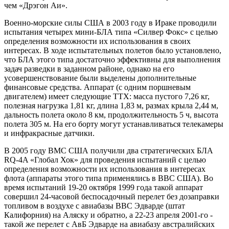
чем «Дрэгон Аи».
Военно-морские силы США в 2003 году в Ираке проводили
испытания четырех мини-БЛА типа «Силвер Фокс» с целью
определения возможности их использования в своих
интересах. В ходе испытательных полетов было установлено,
что БЛА этого типа достаточно эффективны для выполнения
задач разведки в заданном районе, однако на его
усовершенствование были выделены дополнительные
финансовые средства. Аппарат (с одним поршневым
двигателем) имеет следующие ТТХ: масса пустого 7,26 кг,
полезная нагрузка 1,81 кг, длина 1,83 м, размах крыла 2,44 м,
дальность полета около 8 км, продолжительность 5 ч, высота
полета 305 м. На его борту могут устанавливаться телекамеры
и инфракрасные датчики.
В 2005 году ВМС США получили два стратегических БЛА
RQ-4A «Глобал Хок» для проведения испытаний с целью
определения возможности их использования в интересах
флота (аппараты этого типа применялись в ВВС США). Во
время испытаний 19-20 октября 1999 года такой аппарат
совершил 24-часовой беспосадочный перелет без дозаправки
топливом в воздухе с авиабазы ВВС Эдварде (штат
Калифорния) на Аляску и обратно, а 22-23 апреля 2001-го -
такой же перелет с АвБ Эдварде на авиабазу австралийских