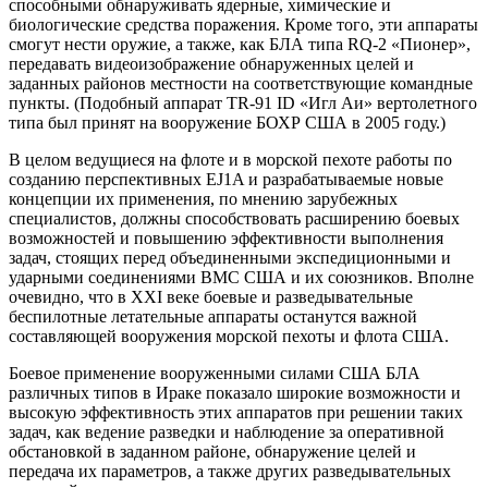
способными обнаруживать ядерные, химические и
биологические средства поражения. Кроме того, эти аппараты
смогут нести оружие, а также, как БЛА типа RQ-2 «Пионер»,
передавать видеоизображение обнаруженных целей и
заданных районов местности на соответствующие командные
пункты. (Подобный аппарат TR-91 ID «Игл Аи» вертолетного
типа был принят на вооружение БОХР США в 2005 году.)
В целом ведущиеся на флоте и в морской пехоте работы по
созданию перспективных EJ1A и разрабатываемые новые
концепции их применения, по мнению зарубежных
специалистов, должны способствовать расширению боевых
возможностей и повышению эффективности выполнения
задач, стоящих перед объединенными экспедиционными и
ударными соединениями ВМС США и их союзников. Вполне
очевидно, что в XXI веке боевые и разведывательные
беспилотные летательные аппараты останутся важной
составляющей вооружения морской пехоты и флота США.
Боевое применение вооруженными силами США БЛА
различных типов в Ираке показало широкие возможности и
высокую эффективность этих аппаратов при решении таких
задач, как ведение разведки и наблюдение за оперативной
обстановкой в заданном районе, обнаружение целей и
передача их параметров, а также других разведывательных