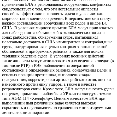
применения БЛА в региональных вооруженных конфликтах
свидетельствует о том, что эти летательные аппараты
способны эффективно выполнять задачи в условиях как
мирного, так и военного времени. В перспективе они станут
важной составляющей вооружения всех родов и видов ВС
США. В условиях мирного времени БЛА могут привлекаться
для наблюдения за обстановкой в экономических зонах и
зонах рыболовства, обнаружения судов, пытающихся
нелегально доставить в США иммигрантов и контрабандные
грузы, патрулирования с целью контроля за экологической
обстановкой в прибрежных районах, а также для поиска
терпящих бедствие судов. В условиях военных действий
такие аппараты могут использоваться для ведения разведки (в
том числе РТР) и РЭБ, наблюдения за оперативной
обстановкой в определенных районах, обнаружения целей и
огневых позиций противника, выполнения задач
целеуказания, корректировки артиллерийского огня, оценки
нанесенного противнику ущерба, а также в качестве
ретрансляторов связи. Кроме того, БЛА могут наносить удары
по целям, применяя авиабомбы и УР класса «воздух - земля»
типа AGM-114 «Хеллфайр». Ценным качеством БЛА при
выполнении ими различных задач является высокая
скрытность и неуязвимость по сравнению с пилотируемыми
летательными аппаратами.