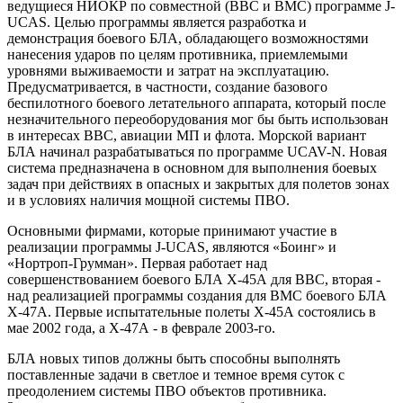
ведущиеся НИОКР по совместной (ВВС и ВМС) программе J-
UCAS. Целью программы является разработка и
демонстрация боевого БЛА, обладающего возможностями
нанесения ударов по целям противника, приемлемыми
уровнями выживаемости и затрат на эксплуатацию.
Предусматривается, в частности, создание базового
беспилотного боевого летательного аппарата, который после
незначительного переоборудования мог бы быть использован
в интересах ВВС, авиации МП и флота. Морской вариант
БЛА начинал разрабатываться по программе UCAV-N. Новая
система предназначена в основном для выполнения боевых
задач при действиях в опасных и закрытых для полетов зонах
и в условиях наличия мощной системы ПВО.
Основными фирмами, которые принимают участие в
реализации программы J-UCAS, являются «Боинг» и
«Нортроп-Грумман». Первая работает над
совершенствованием боевого БЛА Х-45А для ВВС, вторая -
над реализацией программы создания для ВМС боевого БЛА
Х-47А. Первые испытательные полеты Х-45А состоялись в
мае 2002 года, а Х-47А - в феврале 2003-го.
БЛА новых типов должны быть способны выполнять
поставленные задачи в светлое и темное время суток с
преодолением системы ПВО объектов противника.