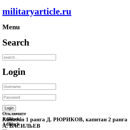
militaryarticle.ru
Menu
Search
Login
Отключите
AdBlock!
Капитан 1 ранга Д. РЮРИКОВ, капитан 2 ранга
AdBlock
А. ВАСИЛЬЕВ
—