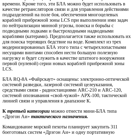
времени. Кроме того, эти БЛА можно будет использовать в
качестве ретрансляторов связи и для управления действиями
подразделений на поле боя, обеспечения многоцелевых
кораблей прибрежной зоны LCS при выполнении ими задач
по нейтрализации минной угрозы, поиска и борьбы с
подводными лодками и быстроходными надводными
кораблями (катерами). Предполагается также использовать их
для поиска терпящих бедствие на воде. Комплект из трех
модернизированных БЛА этого типа с четырехлопастными
несущими винтами способен нести большую полезную
нагрузку и будет служить в качестве штатного вооружения
первой (нулевой) серии новых кораблей прибрежной зоны
LCS.
БЛА RQ-8A «Файрскаут» оснащены: электронно-оптической
системой разведки, лазерной системой целеуказания,
средствами связи - радиостанциями ARC-210 и ARC-120,
системой опознавания «свой-чужой» АРХ-100, тактической
линией связи и управления в диапазоне К.
К
третьей
категории
можно отнести мини-БЛА типа
«Дрэгон Аи»
тактического
назначения.
Командование морской пехоты планирует закупить 311
боеготовых систем «Дрэгон Аи» и одну портативную