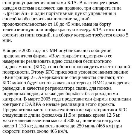
станцию управления полетами БЛА. В настоящее время
каждая система включает, как правило, три аппарата типа
«Дрэгон Аи» и один портативный пункт управления и
способна обеспечить выполнение заданий
продолжительностью от 10 до 45 мин, имея на борту
телевизионную или инфракрасную камеру. БЛА этого типа
состоит из пяти секций, на сборку которых требуется около 5
мин.
В апреле 2005 года в СМИ опубликовано сообщение
представителя фирмы «Воут эркрафт индастриз» о ее
намерении реализовать идею создания беспилотного
гидросамолета (БГС), способного производить взлет с водной
поверхности. Этому БГС присвоено условное наименование
«Кингфишер-2». Американские специалисты считают, что
БГС можно будет использовать в интересах ВМС для ведения
разведки, в качестве ретранслятора связи, для поиска
подводных лодок, а также для борьбы с быстроходными
катерами. В марте 2005 года представители фирмы подписали
контракт с DARPA о начале реализации этого проекта.
Предварительные тактико-технические характеристики БГС
следующие: длина фюзеляжа 11,5 м; размах крыла 12,5 м;
максимальная взлетная масса 4 308 кг; полезная нагрузка
около 1 133 кг; дальность полета до 250 миль (465 км) при
скорости полета около 465 км/ч.