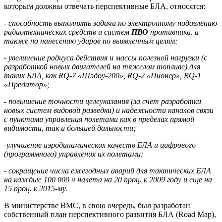
которым должны отвечать перспективные БЛА, относятся:
-
способность выполнять задачи по электронному подавлению
радиотехнических средств и систем
ПВО
противника, а
также по нанесению ударов по выявленным целям;
- увеличение радиуса действия и массы полезной нагрузки (с
разработкой новых двигателей на тяжелом топливе) для
таких БЛА, как RQ-7 «Шэдоу-200», RQ-2 «Пионер», RQ-1
«Предатор»;
-
повышение точности целеуказания (за счет разработки
новых систем видовой разведки) и надежности каналов связи
с пунктами управления полетами как в пределах прямой
видимости, так и большей дальности;
-улучшение аэродинамических качеств БЛА и цифрового
(программного) управления их полетами;
- сокращение числа ежегодных аварий для тактических БЛА
на каждые 100 000 ч налета на 20 проц. к 2009 году и еще на
15 проц. к 2015-му.
В министерстве ВМС, в свою очередь, был разработан
собственный план перспективного развития БЛА (Road Map),