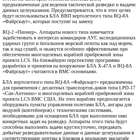
предназначенные для ведения тактической разведки и выдачи
данных целеуказания. Предусматривается, что в этих целях
будут использоваться БЛА ВВП вертолетного типа RQ-8A
«Файрскаут», которые поступят на замену
RQ-2 «Пионер». Аппараты нового типа намечается
задействовать в интересах командиров АУГ, экспедиционных
ударных групп и батальонов морской пехоты как над морем,
так и над сушей, и окажутся особенно эффективными при
обеспечении многоцелевых кораблей прибрежной зоны
проекта LCS. На ближайшую перспективу программы
разработки и принятия на вооружение БЛА Х-47А и RQ-8A
«Файрскаут» считаются в ВМС основными.
БЛА вертолетного типа RQ-8A «Файрскаут» предназначены
для применения с десантных транспортов-доков типа LPD-17
«Сан-Антонио» и многоцелевых кораблей прибрежной зоны
проекта LCS ВМС США. На этих кораблях предполагается
оборудовать пункты управления полетами БЛА, ангары для
модулей (контейнеров) с техническими системами,
необходимыми для оснащения БЛА при выполнении ими
конкретных задач на разведку. Аппараты этого типа будут
способны выполнять задачи круглосуточно, передавать
добытые разведывательные данные и данные целеуказания в
соответствующие центры в близком к реальному масштабе