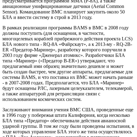
предусматривается программой ММА (Р-8А), а также
авиационные унифицированные датчики (Aerial Common
Sensor). Командование ВМС планирует закупить около 50
БЛА и ввести систему в строй в 2013 году.
В рамках реализации программы BAMS в ВМС в 2008 году
должны поступить (для оснащения, в частности,
многоцелевых кораблей прибрежного действия проекта LCS)
БЛА нового типа - RQ-8A «Файрскаут», а к 2013-му - RQ-2B-
ER «Предатор-Маринер», разработку которого поручили в
2003 году фирме «Дженерал атомикс». Разработчики БЛА
типа «Маринер» («Предатор B-ER») утверждают, что
предлагаемый ими образец значительно дешевле и может
быть создан быстрее, чем другие аппараты, предлагаемые для
системы BAMS, и что поставка их ВМС может начать раньше
- в 2007-2008 годах. Предполагается, что БЛА «Маринер»
будут оснащены РЛС, лазерным целеуказателем, телекамерой,
а также аппаратурой для ретрансляции связи с
использованием космических систем.
Заслуживают внимания учения ВМС США, проведенные еще
в 1996 году у побережья штата Калифорния, когда несколько
БЛА типа «Предатор» обеспечивали действия авианосной
ударной группы. В том же году были проведены испытания, в
ходе которых управление БЛА этого же типа осуществлялось