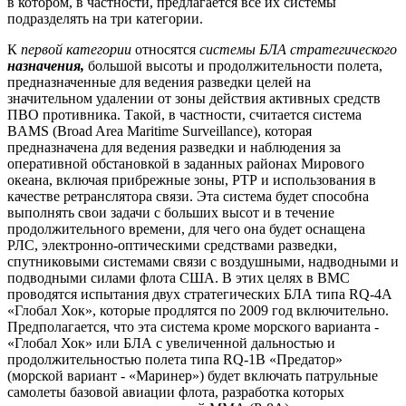
в котором, в частности, предлагается все их системы
подразделять на три категории.
К
первой категории
относятся
системы БЛА стратегического
назначения,
большой высоты и продолжительности полета,
предназначенные для ведения разведки целей на
значительном удалении от зоны действия активных средств
ПВО противника. Такой, в частности, считается система
BAMS (Broad Area Maritime Surveillance), которая
предназначена для ведения разведки и наблюдения за
оперативной обстановкой в заданных районах Мирового
океана, включая прибрежные зоны, РТР и использования в
качестве ретранслятора связи. Эта система будет способна
выполнять свои задачи с больших высот и в течение
продолжительного времени, для чего она будет оснащена
РЛС, электронно-оптическими средствами разведки,
спутниковыми системами связи с воздушными, надводными и
подводными силами флота США. В этих целях в ВМС
проводятся испытания двух стратегических БЛА типа RQ-4A
«Глобал Хок», которые продлятся по 2009 год включительно.
Предполагается, что эта система кроме морского варианта -
«Глобал Хок» или БЛА с увеличенной дальностью и
продолжительностью полета типа RQ-1B «Предатор»
(морской вариант - «Маринер») будет включать патрульные
самолеты базовой авиации флота, разработка которых