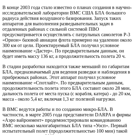
В конце 2003 года стало известно о планах создания в научно-
исследовательской лаборатории ВМС США БЛА большого
радиуса действия воздушного базирования. Запуск таких
аппаратов для выполнения разведывательных задач в
отдаленных районах с сильной системой ПВО
предусматривается осуществлять с патрульных самолетов Р-3
«Орион» базовой авиации флота примерно на удалении около
300 км от цели. Проектируемый БЛА получил условное
наименование «Дастер». По предварительным данным, он
будет иметь массу 136 кг, а продолжительность полета 20 ч.
В стадии разработки находится также меньший по габаритам
БЛА, предназначаемый для ведения разведки и наблюдения в
прибрежных районах. Этот аппарат получил условное
наименование «Спотлайт». По предварительным данным,
продолжительность полета этого БЛА составит около 28 мин,
дальность полета от места пуска (с корабля, катера) - до 20 км,
масса - около 5,4 кг, включая 1,3 кг полезной нагрузки.
В ВМС ведутся работы и по созданию микро-БЛА. В
частности, в марте 2005 года представители DARPA и фирмы
«Аэро вайронмент» продемонстрировали командованию
ВМС несколько малогабаритных БЛА типа «Уосп». Первый
испытательный полет (продолжительностью 100 мин) такой