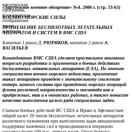
вредоносная
«Зарубежное военное обозрение» №4. 2006 г. (стр. 53-63)
программа,
блокирующая
ВОЕННО-МОРСКИЕ СИЛЫ
отображение
части
ПРИМЕНЕНИЕ БЕСПИЛОТНЫХ ЛЕТАТЕЛЬНЫХ
контента.
АППАРАТОВ И СИСТЕМ В ВМС США
Капитан 1 ранга Д.
РЮРИКОВ,
капитан 2 ранга
А.
ВАСИЛЬЕВ
Командование ВМС США уделяет пристальное внимание
вопросам разработки и применения в боевых действиях
беспилотных летательных аппаратов (ЕЛА). По мнению
специалистов военно-морского ведомства, применение
таких аппаратов приведет
к
значительному снижению
потерь личного состава при проведении морских операций
флота различной направленности и масштаба как в
прибрежных, так и в океанских районах, а также повысит
качество выполнения целого ряда специальных задач.
Сначала боевых действий ВС США в Ираке и Афганистане
общий налет 20 типов беспилотных летательных аппаратов
различного назначения при выполнении задач авиационной
поддержки наземных сил в проводившихся операциях
составил более 100 тыс. летных часов. Опыт боевого