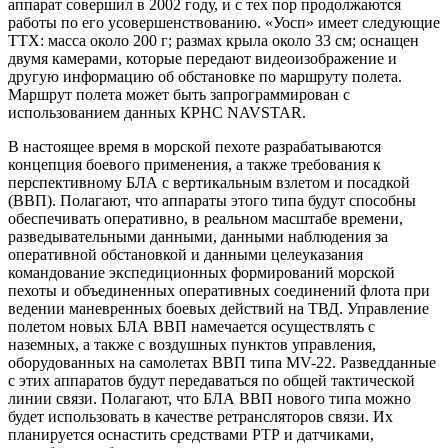
аппарат совершил в 2002 году, и с тех пор продолжаются
работы по его усовершенствованию. «Уосп» имеет следующие
ТТХ: масса около 200 г; размах крыла около 33 см; оснащен
двумя камерами, которые передают видеоизображение и
другую информацию об обстановке по маршруту полета.
Маршрут полета может быть запрограммирован с
использованием данных КРНС NAVSTAR.
В настоящее время в морской пехоте разрабатываются
концепция боевого применения, а также требования к
перспективному БЛА с вертикальным взлетом и посадкой
(ВВП). Полагают, что аппараты этого типа будут способны
обеспечивать оперативно, в реальном масштабе времени,
разведывательными данными, данными наблюдения за
оперативной обстановкой и данными целеуказания
командование экспедиционных формирований морской
пехоты и объединенных оперативных соединений флота при
ведении маневренных боевых действий на ТВД. Управление
полетом новых БЛА ВВП намечается осуществлять с
наземных, а также с воздушных пунктов управления,
оборудованных на самолетах ВВП типа MV-22. Разведданные
с этих аппаратов будут передаваться по общей тактической
линии связи. Полагают, что БЛА ВВП нового типа можно
будет использовать в качестве ретрансляторов связи. Их
планируется оснастить средствами РТР и датчиками,