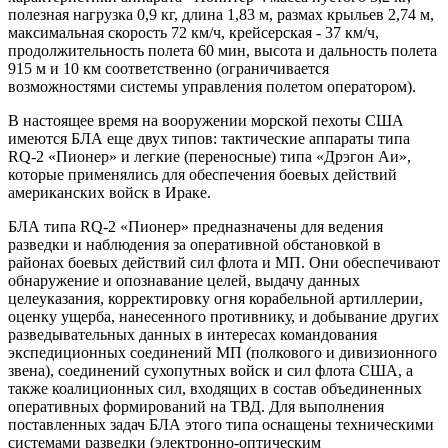
полезная нагрузка 0,9 кг, длина 1,83 м, размах крыльев 2,74 м,
максимальная скорость 72 км/ч, крейсерская - 37 км/ч,
продолжительность полета 60 мин, высота и дальность полета
915 м и 10 км соответственно (ограничивается
возможностями системы управления полетом оператором).
В настоящее время на вооружении морской пехоты США
имеются БЛА еще двух типов: тактические аппараты типа
RQ-2 «Пионер» и легкие (переносные) типа «Дрэгон Аи»,
которые применялись для обеспечения боевых действий
американских войск в Ираке.
БЛА типа RQ-2 «Пионер» предназначены для ведения
разведки и наблюдения за оперативной обстановкой в
районах боевых действий сил флота и МП. Они обеспечивают
обнаружение и опознавание целей, выдачу данных
целеуказания, корректировку огня корабельной артиллерии,
оценку ущерба, нанесенного противнику, и добывание других
разведывательных данных в интересах командования
экспедиционных соединений МП (полкового и дивизионного
звена), соединений сухопутных войск и сил флота США, а
также коалиционных сил, входящих в состав объединенных
оперативных формирований на ТВД. Для выполнения
поставленных задач БЛА этого типа оснащены техническими
системами разведки (электронно-оптическим