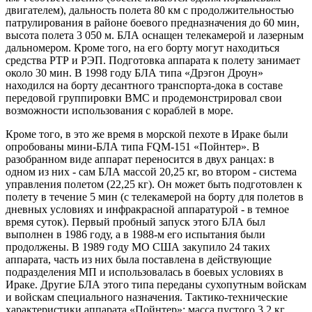
двигателем), дальность полета 80 км с продолжительностью
патрулирования в районе боевого предназначения до 60 мин,
высота полета 3 050 м. БЛА оснащен телекамерой и лазерным
дальномером. Кроме того, на его борту могут находиться
средства РТР и РЭП. Подготовка аппарата к полету занимает
около 30 мин. В 1998 году БЛА типа «Дрэгон Дроун»
находился на борту десантного транспорта-дока в составе
передовой группировки ВМС и продемонстрировал свои
возможности использования с кораблей в море.
Кроме того, в это же время в морской пехоте в Ираке были
опробованы мини-БЛА типа FQM-151 «Пойнтер». В
разобранном виде аппарат переносится в двух ранцах: в
одном из них - сам БЛА массой 20,25 кг, во втором - система
управления полетом (22,25 кг). Он может быть подготовлен к
полету в течение 5 мин (с телекамерой на борту для полетов в
дневных условиях и инфракрасной аппаратурой - в темное
время суток). Первый пробный запуск этого БЛА был
выполнен в 1986 году, а в 1988-м его испытания были
продолжены. В 1989 году МО США закупило 24 таких
аппарата, часть из них была поставлена в действующие
подразделения МП и использовалась в боевых условиях в
Ираке. Другие БЛА этого типа переданы сухопутным войскам
и войскам специального назначения. Тактико-технические
характеристики аппарата «Пойнтер»: масса пустого 3,2 кг,