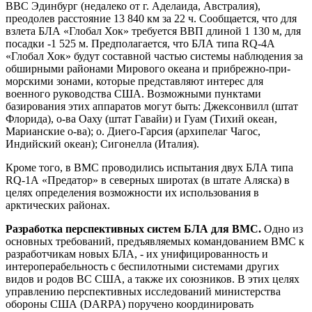
ВВС Эдинбург (недалеко от г. Аделаида, Австралия),
преодолев расстояние 13 840 км за 22 ч. Сообщается, что для
взлета БЛА «Глобал Хок» требуется ВВП длиной 1 130 м, для
посадки -1 525 м. Предполагается, что БЛА типа RQ-4A
«Глобал Хок» будут составной частью системы наблюдения за
обширными районами Мирового океана и прибрежно-при-
морскими зонами, которые представляют интерес для
военного руководства США. Возможными пунктами
базирования этих аппаратов могут быть: Джексонвилл (штат
Флорида), о-ва Оаху (штат Гавайи) и Гуам (Тихий океан,
Марианские о-ва); о. Диего-Гарсия (архипелаг Чагос,
Индийский океан); Сигонелла (Италия).
Кроме того, в ВМС проводились испытания двух БЛА типа
RQ-1А «Предатор» в северных широтах (в штате Аляска) в
целях определения возможности их использования в
арктических районах.
Разработка перспективных систем БЛА для ВМС.
Одно из
основных требований, предъявляемых командованием ВМС к
разработчикам новых БЛА, - их унифицированность и
интероперабельность с беспилотными системами других
видов и родов ВС США, а также их союзников. В этих целях
управлению перспективных исследований министерства
обороны США (DARPA) поручено координировать