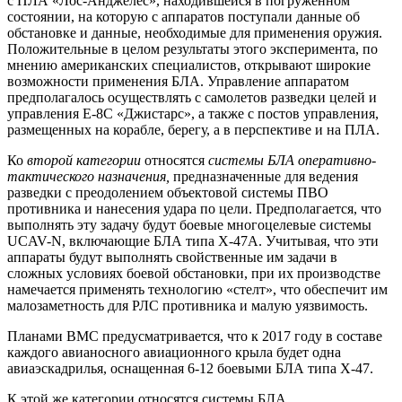
с ПЛА «Лос-Анджелес», находившейся в погруженном
состоянии, на которую с аппаратов поступали данные об
обстановке и данные, необходимые для применения оружия.
Положительные в целом результаты этого эксперимента, по
мнению американских специалистов, открывают широкие
возможности применения БЛА. Управление аппаратом
предполагалось осуществлять с самолетов разведки целей и
управления Е-8С «Джистарс», а также с постов управления,
размещенных на корабле, берегу, а в перспективе и на ПЛА.
Ко
второй категории
относятся
системы БЛА оперативно-
тактического назначения,
предназначенные для ведения
разведки с преодолением объектовой системы ПВО
противника и нанесения удара по цели. Предполагается, что
выполнять эту задачу будут боевые многоцелевые системы
UCAV-N, включающие БЛА типа Х-47А. Учитывая, что эти
аппараты будут выполнять свойственные им задачи в
сложных условиях боевой обстановки, при их производстве
намечается применять технологию «стелт», что обеспечит им
малозаметность для РЛС противника и малую уязвимость.
Планами ВМС предусматривается, что к 2017 году в составе
каждого авианосного авиационного крыла будет одна
авиаэскадрилья, оснащенная 6-12 боевыми БЛА типа Х-47.
К этой же категории относятся системы БЛА,