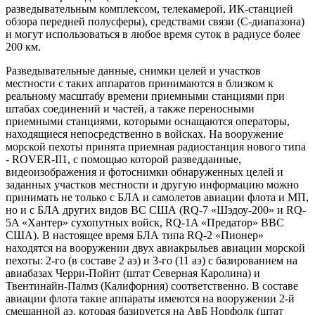
разведывательным комплексом, телекамерой, ИК-станцией
обзора передней полусферы), средствами связи (С-диапазона)
и могут использоваться в любое время суток в радиусе более
200 км.
Разведывательные данные, снимки целей и участков
местности с таких аппаратов принимаются в близком к
реальному масштабу времени приемными станциями при
штабах соединений и частей, а также переносными
приемными станциями, которыми оснащаются операторы,
находящиеся непосредственно в войсках. На вооружение
морской пехоты принята приемная радиостанция нового типа
- ROVER-II1, с помощью которой разведданные,
видеоизображения и фотоснимки обнаруженных целей и
заданных участков местности и другую информацию можно
принимать не только с БЛА и самолетов авиации флота и МП,
но и с БЛА других видов ВС США (RQ-7 «Шэдоу-200» и RQ-
5A «Хантер» сухопутных войск, RQ-1A «Предатор» ВВС
США). В настоящее время БЛА типа RQ-2 «Пионер»
находятся на вооружении двух авиакрыльев авиации морской
пехоты: 2-го (в составе 2 аэ) и 3-го (11 аэ) с базированием на
авиабазах Черри-Пойнт (штат Северная Каролина) и
Твентинайн-Палмз (Калифорния) соответственно. В составе
авиации флота такие аппараты имеются на вооружении 2-й
смешанной аэ, которая базируется на АвБ Норфолк (штат