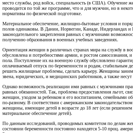
место службы, род войск, специальность (в США). Обучение 
проводится по той же программе, что и для мужчин, но в неко
нормативы по физической подготовке.
Материальное обеспечение, жилищно-бытовые условия и поря
полов одинаковы. В Дании, Норвегии, Канаде, Нидерландах и
законодательного закрепления равных с мужчинами возможно
получению образования в военных учебных заведениях.
Ориентация женщин в различных странах мира на службу в во
обусловлена и потребностями армии, и ростом самосознания, 
пола. Поступление их на военную службу обусловлено гарант
оплачиваемый отпуск по беременности и родам, стабильным 
решить жилищные проблемы, сделать карьеру. Женщины заним
звена, юридических, и медицинских работников, а также несут
Однако возможность реализации ими равных с мужчинами пра
равных обязанностей. Так, проблема предоставления льгот, с
женщин, уходом за ребенком и его воспитанием, семейными об
по-разному. В соответствии с американским законодательство
женщины, имеющие детей в возрасте до 18 лет (если решением с
материальное обеспечение детей).
По данным исследований, проводимых комитетом по делам ж
состоянии беременности постоянно находятся 5-10 проц. амер