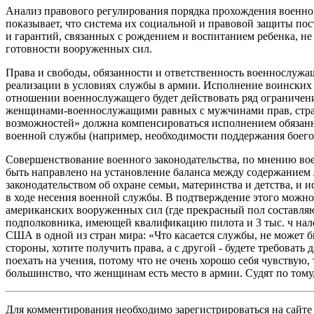
Анализ правового регулирования порядка прохождения военн
показывает, что система их социальной и правовой защиты пос
и гарантий, связанных с рождением и воспитанием ребенка, не
готовности вооруженных сил.
Права и свободы, обязанности и ответственность военнослужа
реализации в условиях службы в армии. Исполнение воинских о
отношении военнослужащего будет действовать ряд ограничен
женщинами-военнослужащими равных с мужчинами прав, стра
возможностей» должна компенсироваться исполнением обязан
военной службы (например, необходимости поддержания боего
Совершенствование военного законодательства, по мнению вое
быть направлено на установление баланса между содержанием
законодательством об охране семьи, материнства и детства, и
в ходе несения военной службы. В подтверждение этого можн
американских вооруженных сил (где прекрасный пол составляю
подполковника, имеющей квалификацию пилота и 3 тыс. ч нал
США в одной из стран мира: «Что касается службы, не может б
стороны, хотите получить права, а с другой - будете требовать 
поехать на учения, потому что не очень хорошо себя чувствую,
большинство, что женщинам есть место в армии. Судят по тому
Для комментирования необходимо зарегистрироваться на сайте