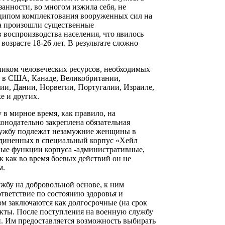
занности, во многом изжила себя, не
нципом комплектования вооруженных сил на
а произошли существенные
воспроизводства населения, что явилось
озрасте 18-26 лет. В результате сложно
иком человеческих ресурсов, необходимых
и в США, Канаде, Великобритании,
и, Дании, Норвегии, Португалии, Израиле,
е и других.
в мирное время, как правило, на
конодательно закреплена обязательная
службу подлежат незамужние женщины в
бъединенных в специальный корпус «Хейл
ные функции корпуса -административные,
 как во время боевых действий он не
м.
жбу на добровольной основе, к ним
ответствие по состоянию здоровья и
ом заключаются как долгосрочные (на срок
тракты. После поступления на военную службу
. Им предоставляется возможность выбирать