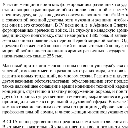
Участие женщин в воинских формированиях различных госуда
ставил вопрос о равноправии обоих полов в военной сфере: «А 
военному делу, когда как другая совсем не воинственна?» Исхо
в совместной военной деятельности мужчин и женщин, чтобы «о
раз они на это способны». В IV веке до н. э. в Афинах и Спа
формированиях греческих войск. На службу в канадскую армию
медицинскую подготовку, стали набирать с 1885 года. В запа
женского пола появились в период Первой мировой войны. О
времени был женский королевский вспомогательный корпус, с
мировой войны число женщин в армиях различных государств 
насчитывалось свыше 255 тыс.
Массовый приток лиц женского пола на военную службу связа
явлений, имеющих место в различных странах мира, и эти яв
развития новых тенденций, во многом схожи. Развитие индуст
двумя важными обстоятельствами, обусловившими этот процесс.
также дальнейшее оснащение армий новейшей техникой карди
концепции, стратегию и тактику вооруженной борьбы, и понят
другой стороны, существенные изменения, выразившиеся в ус
происходили также в социальной и духовной сферах. В начале
комплектование личным составом по принципу добровольного 
профессиональной армии, и число женщин-военнослужащих ста
В США непосредственными предпосылками такого явления ста
Вьетнаме и значительный упадок престижа военного института