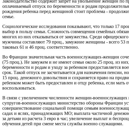
Законодательство содержит запрет на увольнение женщин по п
оплачиваемый отпуск по беременности и родам продолжительно
рождения ребенка перед женщиной стоит проблема - продолжи
семье.
Социологические исследования показывают, что только 17 пр
выбор в пользу семьи. Сложность совмещения семейных обязан
многих из них отказываться от замужества. Среди офицерско
мужчины составляют 79 проц., замужние женщины - всего 53 пр
таковых 61 и 46 проц. соответственно.
Во Франции значительная часть военнослужащих-женщин соче
(75 проц.). Не замужем и не имеют семьи около 25 проц. из них
беременности и родам и уходу за ребенком предоставляется 
срок. Такой отпуск не засчитывается для назначения пенсии, н
15 проц. денежного довольствия и сохраняется право на продв
ребенком может быть предоставлен и отцу ребенка, если мать 
воспользоваться.
В связи с увеличением численности женщин-военнослужащих 
супругов-военнослужащих министерство обороны Франции уст
совершенствование социальной помощи семьям военнослужащих
садах и яслях, принадлежащих МО; выплата частичной денежно
за детьми из расчета 3 евро в час; увеличение выплат и беспр
обучения детей при смене места службы военно служащими.