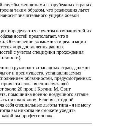
ой службы женщинами в зарубежных странах
троена таким образом, что реализация льгот
 наносит значительного ущерба боевой
щих определяются с учетом возможностей их
бязанностей предполагает, что в
ий. Обеспечение возможности реализации
тегия «предоставления равных
ностей с учетом специфики прохождения
товности).
нного руководства западных стран, должно
 льгот и преимуществ, устанавливаемых
 исполнением обязанностей, предусмотренных
о привести слова военнослужащей
т около 20 проц.) Кэтлин М. Свит,
ета, помощника военно-воздушного атташе
ыть никаких «но». Если вы, с одной
для себя специальные льготы типа - я не могу
 тогда вы никогда не сможете убедить
, какой вы профессионал».