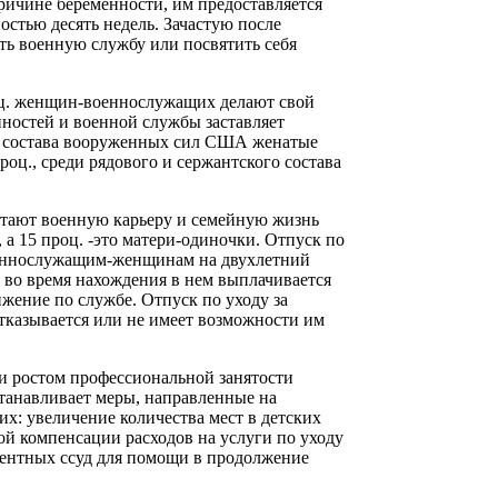
ричине беременности, им предоставляется
стью десять недель. Зачастую после
ть военную службу или посвятить себя
оц. женщин-военнослужащих делают свой
ностей и военной службы заставляет
го состава вооруженных сил США женатые
оц., среди рядового и сержантского состава
тают военную карьеру и семейную жизнь
, а 15 проц. -это матери-одиночки. Отпуск по
военнослужащим-женщинам на двухлетний
о во время нахождения в нем выплачивается
ижение по службе. Отпуск по уходу за
отказывается или не имеет возможности им
и ростом профессиональной занятости
анавливает меры, направленные на
: увеличение количества мест в детских
й компенсации расходов на услуги по уходу
оцентных ссуд для помощи в продолжение