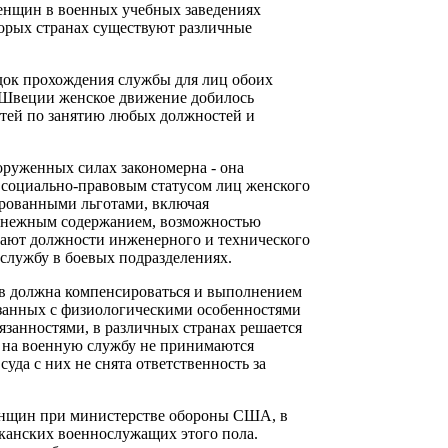
женщин в военных учебных заведениях
торых странах существуют различные
док прохождения службы для лиц обоих
 Швеции женское движение добилось
стей по занятию любых должностей и
оруженных силах закономерна - она
и социально-правовым статусом лиц женского
ированными льготами, включая
денежным содержанием, возможностью
ают должности инженерного и технического
 службу в боевых подразделениях.
в должна компенсироваться и выполнением
вязанных с физиологическими особенностями
язанностями, в различных странах решается
м на военную службу не принимаются
уда с них не снята ответственность за
енщин при министерстве обороны США, в
иканских военнослужащих этого пола.