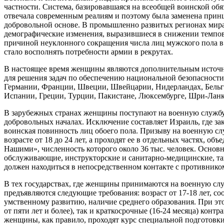
частности. Система, базировавшаяся на всеобщей воинской обя
отвечала современным реалиям и поэтому была заменена при
добровольной основе. В промышленно развитых регионах мир
демографические изменения, выразившиеся в снижении темпов 
причиной неуклонного сокращения числа лиц мужского пола в в
стало восполнять потребности армии в рекрутах.
В настоящее время женщины являются дополнительным источн
для решения задач по обеспечению национальной безопасност
Германии, Франции, Швеции, Швейцарии, Нидерландах, Бельги
Испании, Греции, Турции, Пакистане, Люксембурге, Шри-Ланк
В зарубежных странах женщины поступают на военную службу 
добровольных началах. Исключение составляет Израиль, где за
воинская повинность лиц обоего пола. Призыву на военную 
возрасте от 18 до 24 лет, а проходят ее в отдельных частях, о
Нашими», численность которого около 36 тыс. человек. Основ
обслуживающие, инструкторские и санитарно-медицинские, так
должен находиться в непосредственном контакте с противнико
В тех государствах, где женщины принимаются на военную слу
предъявляются следующие требования: возраст от 17-18 лет, со
умственному развитию, наличие среднего образования. При эт
от пяти лет и более), так и краткосрочные (16-24 месяца) кон
женщины, как правило, проходят курс специальной подготовки