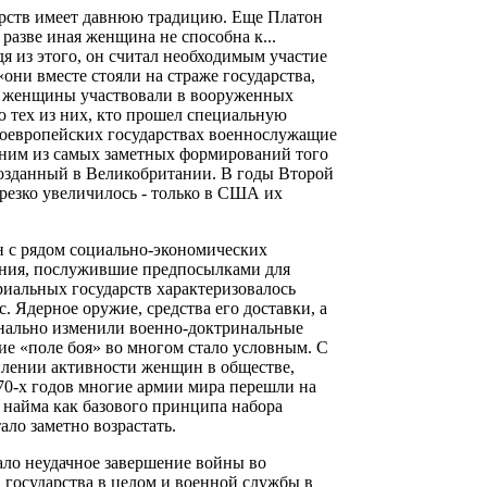
рств имеет давнюю традицию. Еще Платон
разве иная женщина не способна к...
дя из этого, он считал необходимым участие
ни вместе стояли на страже государства,
рте женщины участвовали в вооруженных
 тех из них, кто прошел специальную
дноевропейских государствах военнослужащие
дним из самых заметных формирований того
озданный в Великобритании. В годы Второй
резко увеличилось - только в США их
н с рядом социально-экономических
ления, послужившие предпосылками для
риальных государств характеризовалось
 Ядерное оружие, средства его доставки, а
нально изменили военно-доктринальные
ие «поле боя» во многом стало условным. С
илении активности женщин в обществе,
 70-х годов многие армии мира перешли на
найма как базового принципа набора
ло заметно возрастать.
ло неудачное завершение войны во
 государства в целом и военной службы в