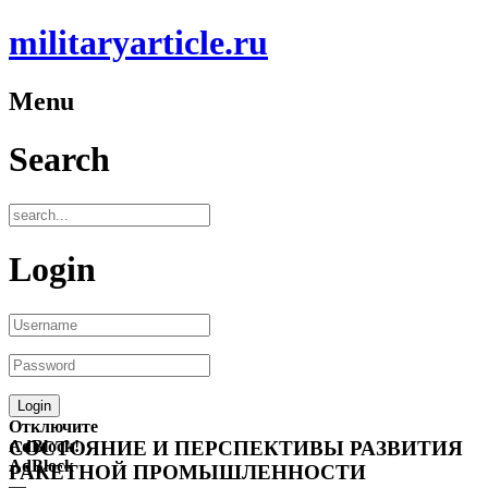
militaryarticle.ru
Menu
Search
Login
Отключите
AdBlock!
СОСТОЯНИЕ И ПЕРСПЕКТИВЫ РАЗВИТИЯ
AdBlock
РАКЕТНОЙ ПРОМЫШЛЕННОСТИ
—