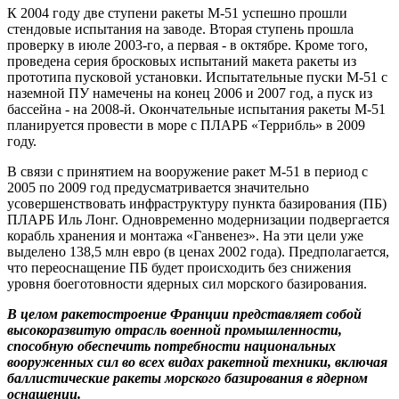
К 2004 году две ступени ракеты М-51 успешно прошли
стендовые испытания на заводе. Вторая ступень прошла
проверку в июле 2003-го, а первая - в октябре. Кроме того,
проведена серия бросковых испытаний макета ракеты из
прототипа пусковой установки. Испытательные пуски М-51 с
наземной ПУ намечены на конец 2006 и 2007 год, а пуск из
бассейна - на 2008-й. Окончательные испытания ракеты М-51
планируется провести в море с ПЛАРБ «Террибль» в 2009
году.
В связи с принятием на вооружение ракет М-51 в период с
2005 по 2009 год предусматривается значительно
усовершенствовать инфраструктуру пункта базирования (ПБ)
ПЛАРБ Иль Лонг. Одновременно модернизации подвергается
корабль хранения и монтажа «Ганвенез». На эти цели уже
выделено 138,5 млн евро (в ценах 2002 года). Предполагается,
что переоснащение ПБ будет происходить без снижения
уровня боеготовности ядерных сил морского базирования.
В цел
ом ракетостроение Франции представляет собой
высокоразвитую отрасль военной промышленности,
способную обеспечить потребности
национальных
вооруженных сил во всех видах ракетной техники, включая
баллистические ракеты морского базирования в ядерном
оснащении.