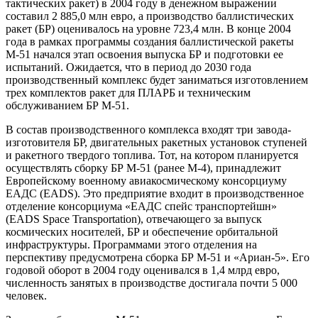
тактических ракет) в 2004 году в денежном выражении
составил 2 885,0 млн евро, а производство баллистических
ракет (БР) оценивалось на уровне 723,4 млн. В конце 2004
года в рамках программы создания баллистической ракеты
М-51 начался этап освоения выпуска БР и подготовки ее
испытаний. Ожидается, что в период до 2030 года
производственный комплекс будет заниматься изготовлением
трех комплектов ракет для ПЛАРБ и техническим
обслуживанием БР М-51.
В состав производственного комплекса входят три завода-
изготовителя БР, двигательных ракетных установок ступеней
и ракетного твердого топлива. Тот, на котором планируется
осуществлять сборку БР М-51 (ранее М-4), принадлежит
Европейскому военному авиакосмическому консорциуму
ЕАДС (EADS). Это предприятие входит в производственное
отделение консорциума «ЕАДС спейс транспортейшн»
(EADS Space Transportation), отвечающего за выпуск
космических носителей, БР и обеспечение орбитальной
инфраструктуры. Программами этого отделения на
перспективу предусмотрена сборка БР М-51 и «Ариан-5». Его
годовой оборот в 2004 году оценивался в 1,4 млрд евро,
численность занятых в производстве достигала почти 5 000
человек.