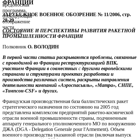
ФРАНЦИИ
вредоносная
программа,
ЗАРУБЕЖНОЕ ВОЕННОЕ ОБОЗРЕНИЕ № 11/2006, стр.
блокирующая
28-29
отображение
части
СОСТОЯНИЕ И ПЕРСПЕКТИВЫ РАЗВИТИЯ РАКЕТНОЙ
контента.
ПРОМЫШЛЕННОСТИ ФРАНЦИИ
Полковник
О. ВОЛОДИН
В первой части статьи
раскрываются проблемы, связанные
с проводимой во Франции реструктуризацией ВПК,
участием Франции в совместных
с
другими европейскими
странами и структурами проектах разработки и
производства различных систем, раскрыты направления
деятельности компаний «Аэроспасьяль», «Матра», СНПЕ,
«Томпсон-
CSF
» и других.
Французская производственная база баллистических ракет
стратегического назначения по состоянию на 2005 год
представлена комплексом предприятий ракетно-космической
отрасли военной промышленности страны, подчиненным
аппарату генерального уполномоченного МО по вооружению
ДЖА (DGA - Delegation Generale pour l'Armement). Объем
военного производства указанной отрасли (включая выпуск