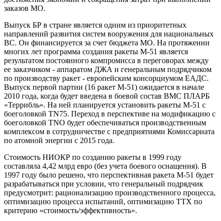
заказов МО.
Выпуск БР в стране является одним из приоритетных
направлений развития систем вооружения для национальных
ВС. Он финансируется за счет бюджета МО. На протяжении
многих лет программа создания ракеты М-51 является
результатом постоянного компромисса в переговорах между
ее заказчиком - аппаратом ДЖА и генеральным подрядчиком
по производству ракет - европейским консорциумом ЕАДС.
Выпуск первой партии (16 ракет М-51) ожидается в начале
2010 года, когда будет введена в боевой состав ВМС ПЛАРБ
«Террибль». На ней планируется установить ракеты М-51 с
боеголовкой TN75. Переход в перспективе на модификацию с
боеголовкой TNO будет обеспечиваться производственным
комплексом в сотрудничестве с предприятиями Комиссариата
по атомной энергии с 2015 года.
Стоимость НИОКР по созданию ракеты в 1999 году
составляла 4,42 млрд евро (без учета боевого оснащения). В
1997 году было решено, что перспективная ракета М-51 будет
разрабатываться при условии, что генеральный подрядчик
предусмотрит: рационализацию производственного процесса,
оптимизацию процесса испытаний, оптимизацию ТТХ по
критерию «стоимость/эффективность».