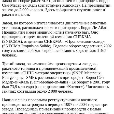
Завод по сборке ракет М-51 расположен в пригороде г. Бордо
Сен-Медар-ан-Жаль (департамент Жиронда). На предприятии
занято до 2 000 человек. Здесь собираются ступени ракет и
ракеты в целом.
Завод, на котором изготавливаются двигательные ракетные
установки, расположен также в пригороде г. Бордо Ле Айан.
Предприятие имеет мощную испытательную базу. Оно
принадлежит промышленной компании СНЕКМА
(SNECMA), отделению СНЕКМА - «Пропюльсьон солид»
(SNECMA Propulsion Solide). Годовой оборот отделения в 2002
году составил 295 млн евро, число занятых достигало 1 465
человек.
Третий завод, занимающийся производством твердого
ракетного топлива и принадлежащий промышленной
компании «СНПЕ материо энержетик» (SNPE Materiaux
Energetiques - SME), расположен в пригороде г. Бордо Сен-
Медар-ан-Жаль (Saint-Medard-en-Jalles). Ее оборот в 2001 году
был 73,9 млн евро (по направлению «Космос»). Численность
занятых составляла около 2 000 человек.
Национальная программа реструктуризации военного
производства затронула в период с 1997 по 2004 год все три
завода. Проводилась приватизация производств с целью
достижения экономии и сокращения затрат при выполнении