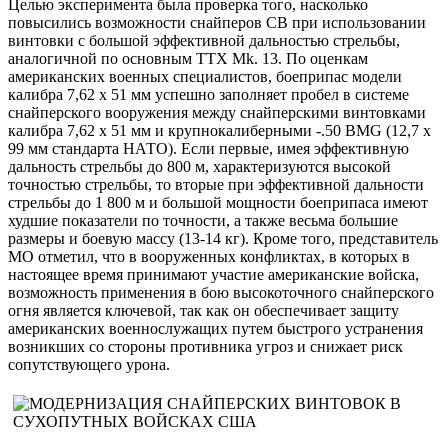
Целью эксперимента была проверка того, насколько
повысились возможности снайперов СВ при использовании
винтовки с большой эффективной дальностью стрельбы,
аналогичной по основным ТТХ Mk. 13. По оценкам
американских военных специалистов, боеприпас модели
калибра 7,62 х 51 мм успешно заполняет пробел в системе
снайперского вооружения между снайперскими винтовками
калибра 7,62 х 51 мм и крупнокалиберными -.50 BMG (12,7 х
99 мм стандарта НАТО). Если первые, имея эффективную
дальность стрельбы до 800 м, характеризуются высокой
точностью стрельбы, то вторые при эффективной дальности
стрельбы до 1 800 м и большой мощности боеприпаса имеют
худшие показатели по точности, а также весьма большие
размеры и боевую массу (13-14 кг). Кроме того, представитель
МО отметил, что в вооруженных конфликтах, в которых в
настоящее время принимают участие американские войска,
возможность применения в бою высокоточного снайперского
огня является ключевой, так как он обеспечивает защиту
американских военнослужащих путем быстрого устранения
возникших со стороны противника угроз и снижает риск
сопутствующего урона.