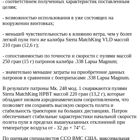
- соответствием полученных характеристик поставленным
целям;
- возможностью использования в уже состоящих на
вооружении винтовках;
- меньшей чувствительностью к влиянию ветра, чем у более
легкой пули того же калибра Sierra MatchKing VLD массой
210 гран (12,6 г);
- сопоставимостью по точности и скорости с пулями массой
250 гран (15 г) патронов калибра .338 Lapua Magnum;
- значительно меньшие затраты на приобретение данных
патронов в сравнении с боеприпасами .338 Lapua Magnum.
В результате патроны Мк. 248 мод. 1 снаряжаются пулями
Sierra MatchKing HPBT массой 220 гран (13,2 г), которые
обладают низким аэродинамическим сопротивлением, что
позволяет им сохранять высокую скорость полета и
стабильность траектории на больших дистанциях. Патрон
обеспечивает стабильные характеристики начальной скорости
полета пули в пределах вышеуказанных отклонений при
температуре воздуха от - 32 до + 74° С.
По оценкам специалистов ССО ВМС США, максимальная