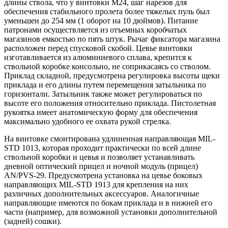
длины ствола, что у винтовки М24, шаг нарезов для
обеспечения стабильного пролета более тяжелых пуль был
уменьшен до 254 мм (1 оборот на 10 дюймов). Питание
патронами осуществляется из отъемных коробчатых
магазинов емкостью по пять штук. Рычаг фиксатора магазина
расположен перед спусковой скобой. Цевье винтовки
изготавливается из алюминиевого сплава, крепится к
ствольной коробке консольно, не соприкасаясь со стволом.
Приклад складной, предусмотрена регулировка высоты щеки
приклада и его длины путем перемещения затыльника по
горизонтали. Затыльник также может регулироваться по
высоте его положения относительно приклада. Пистолетная
рукоятка имеет анатомическую форму для обеспечения
максимально удобного ее охвата рукой стрелка.
На винтовке смонтирована удлиненная направляющая MIL-
STD 1013, которая проходит практически по всей длине
ствольной коробки и цевья и позволяет устанавливать
дневной оптический прицел и ночной модуль (прицел)
AN/PVS-29. Предусмотрена установка на цевье боковых
направляющих MIL-STD 1913 для крепления на них
различных дополнительных аксессуаров. Аналогичные
направляющие имеются по бокам приклада и в нижней его
части (например, для возможной установки дополнительной
(задней) сошки).