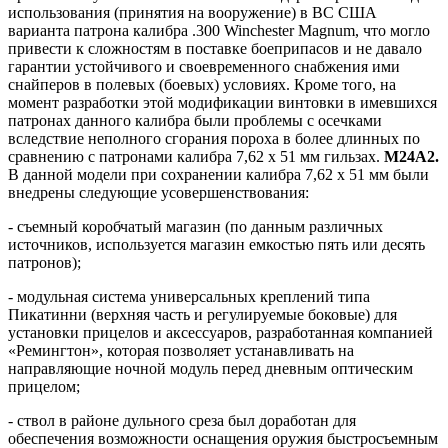
использования (принятия на вооружение) в ВС США
варианта патрона калибра .300 Winchester Magnum, что могло
привести к сложностям в поставке боеприпасов и не давало
гарантии устойчивого и своевременного снабжения ими
снайперов в полевых (боевых) условиях. Кроме того, на
момент разработки этой модификации винтовки в имевшихся
патронах данного калибра были проблемы с осечками
вследствие неполного сгорания пороха в более длинных по
сравнению с патронами калибра 7,62 х 51 мм гильзах.
М24А2.
В данной модели при сохранении калибра 7,62 х 51 мм были
внедрены следующие усовершенствования:
- съемный коробчатый магазин (по данным различных
источников, используется магазин емкостью пять или десять
патронов);
- модульная система универсальных креплений типа
Пикатинни (верхняя часть и регулируемые боковые) для
установки прицелов и аксессуаров, разработанная компанией
«Ремингтон», которая позволяет устанавливать на
направляющие ночной модуль перед дневным оптическим
прицелом;
- ствол в районе дульного среза был доработан для
обеспечения возможности оснащения оружия быстросъемным