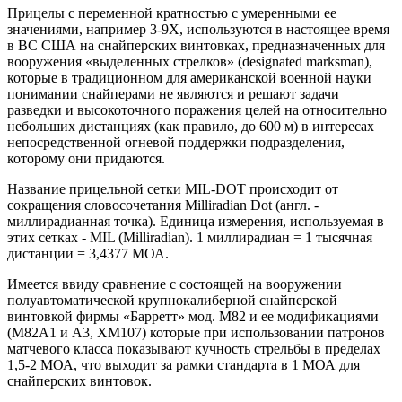
Прицелы с переменной кратностью с умеренными ее
значениями, например 3-9Х, используются в настоящее время
в ВС США на снайперских винтовках, предназначенных для
вооружения «выделенных стрелков» (designated marksman),
которые в традиционном для американской военной науки
понимании снайперами не являются и решают задачи
разведки и высокоточного поражения целей на относительно
небольших дистанциях (как правило, до 600 м) в интересах
непосредственной огневой поддержки подразделения,
которому они придаются.
Название прицельной сетки MIL-DOT происходит от
сокращения словосочетания Milliradian Dot (англ. -
миллирадианная точка). Единица измерения, используемая в
этих сетках - MIL (Milliradian). 1 миллирадиан = 1 тысячная
дистанции = 3,4377 МОА.
Имеется ввиду сравнение с состоящей на вооружении
полуавтоматической крупнокалиберной снайперской
винтовкой фирмы «Барретт» мод. М82 и ее модификациями
(М82А1 и A3, ХМ107) которые при использовании патронов
матчевого класса показывают кучность стрельбы в пределах
1,5-2 МОА, что выходит за рамки стандарта в 1 МОА для
снайперских винтовок.