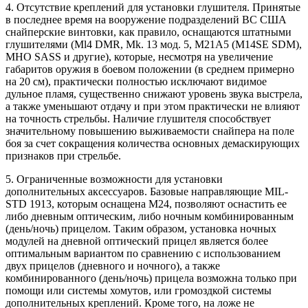
4. Отсутствие креплений для установки глушителя. Принятые
в последнее время на вооружение подразделений ВС США
снайперские винтовки, как правило, оснащаются штатными
глушителями (Ml4 DMR, Mk. 13 мод. 5, М21А5 (M14SE SDM),
MHO SASS и другие), которые, несмотря на увеличение
габаритов оружия в боевом положении (в среднем примерно
на 20 см), практически полностью исключают видимое
дульное пламя, существенно снижают уровень звука выстрела,
а также уменьшают отдачу и при этом практически не влияют
на точность стрельбы. Наличие глушителя способствует
значительному повышению выживаемости снайпера на поле
боя за счет сокращения количества основных демаскирующих
признаков при стрельбе.
5. Ограниченные возможности для установки
дополнительных аксессуаров. Базовые направляющие MIL-
STD 1913, которым оснащена М24, позволяют оснастить ее
либо дневным оптическим, либо ночным комбинированным
(день/ночь) прицелом. Таким образом, установка ночных
модулей на дневной оптический прицел является более
оптимальным вариантом по сравнению с использованием
двух прицелов (дневного и ночного), а также
комбинированного (день/ночь) прицела возможна только при
помощи или системы хомутов, или громоздкой системы
дополнительных креплений. Кроме того, на ложе не