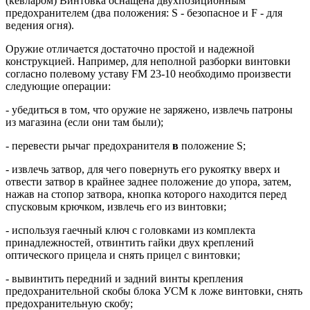
(кевларом) Винтовка оснащена двухпозиционным
предохранителем (два положения: S - безопасное и F - для
ведения огня).
Оружие отличается достаточно простой и надежной
конструкцией. Например, для неполной разборки винтовки
согласно полевому уставу FM 23-10 необходимо произвести
следующие операции:
- убедиться в том, что оружие не заряжено, извлечь патроны
из магазина (если они там были);
- перевести рычаг предохранителя
в
положение S;
- извлечь затвор, для чего повернуть его рукоятку вверх и
отвести затвор в крайнее заднее положение до упора, затем,
нажав на стопор затвора, кнопка которого находится перед
спусковым крючком, извлечь его из винтовки;
- используя гаечный ключ с головками из комплекта
принадлежностей, отвинтить гайки двух креплений
оптического прицела и снять прицел с винтовки;
- вывинтить передний и задний винты крепления
предохранительной скобы блока УСМ к ложе винтовки, снять
предохранительную скобу;