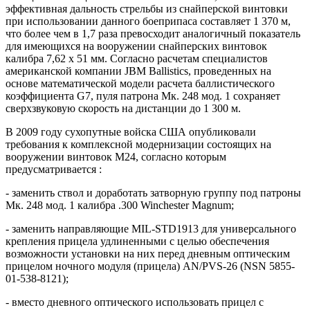
эффективная дальность стрельбы из снайперской винтовки
при использовании данного боеприпаса составляет 1 370 м,
что более чем в 1,7 раза превосходит аналогичный показатель
для имеющихся на вооружении снайперских винтовок
калибра 7,62 х 51 мм. Согласно расчетам специалистов
американской компании JBM Ballistics, проведенных на
основе математической модели расчета баллистического
коэффициента G7, пуля патрона Мк. 248 мод. 1 сохраняет
сверхзвуковую скорость на дистанции до 1 300 м.
В 2009 году сухопутные войска США опубликовали
требования к комплексной модернизации состоящих на
вооружении винтовок М24, согласно которым
предусматривается :
- заменить ствол и доработать затворную группу под патроны
Мк. 248 мод. 1 калибра .300 Winchester Magnum;
- заменить направляющие MIL-STD1913 для универсального
крепления прицела удлиненными с целью обеспечения
возможности установки на них перед дневным оптическим
прицелом ночного модуля (прицела) AN/PVS-26 (NSN 5855-
01-538-8121);
- вместо дневного оптического использовать прицел с