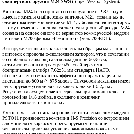
снайперского оружия М24 SWS
(Sniper Weapon System).
Винтовка М24 была принята на вооружение в 1987 году в
качестве замены снайперских винтовок М21, созданных на
базе автоматической винтовки М14, у большей части которых
к тому времени заканчивался эксплуатационный ресурс. М24
создана на основе одного из вариантов коммерческой модели
винтовки М700 фирмы «Ремингтон» (мод. 700BDL).
Это оружие относится
к
классическим образцам магазинных
винтовок с продольно-скользящим затвором, что в сочетании
со свободно-плавающим стволом длиной 60,96 см,
оптимизированным для стрельбы снайперскими
боеприпасами калибра 7,62x51 мм стандарта НАТО,
обеспечивает возможность эффективно поражать цели на
дистанции до 800 м (~ 875 ярдов). Спусковой механизм имеет
регулируемое усилие на спусковом крючке 1,6-2,3 кг.
Регулировка осуществляется стрелком при помощи ключа с
головкой на 1/16 дюйма, входящего в комплект
принадлежностей к винтовке.
Емкость магазина пять патронов, синтетическое ложе модели
PSTO11 производства компании H-S Precision со встроенным
алюминиевым каркасом и регулируемым по длине
затыльником приклада усилено арамидными волокнами