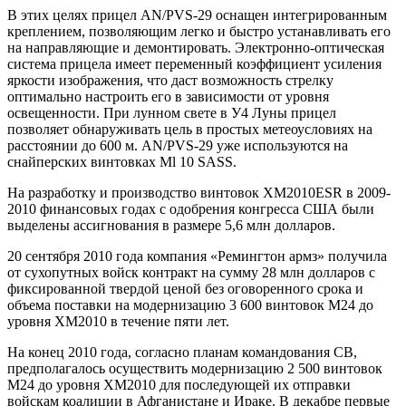
В этих целях прицел AN/PVS-29 оснащен интегрированным
креплением, позволяющим легко и быстро устанавливать его
на направляющие и демонтировать. Электронно-оптическая
система прицела имеет переменный коэффициент усиления
яркости изображения, что даст возможность стрелку
оптимально настроить его в зависимости от уровня
освещенности. При лунном свете в У4 Луны прицел
позволяет обнаруживать цель в простых метеоусловиях на
расстоянии до 600 м. AN/PVS-29 уже используются на
снайперских винтовках Ml 10 SASS.
На разработку и производство винтовок XM2010ESR в 2009-
2010 финансовых годах с одобрения конгресса США были
выделены ассигнования в размере 5,6 млн долларов.
20 сентября 2010 года компания «Ремингтон армз» получила
от сухопутных войск контракт на сумму 28 млн долларов с
фиксированной твердой ценой без оговоренного срока и
объема поставки на модернизацию 3 600 винтовок М24 до
уровня ХМ2010 в течение пяти лет.
На конец 2010 года, согласно планам командования СВ,
предполагалось осуществить модернизацию 2 500 винтовок
М24 до уровня ХМ2010 для последующей их отправки
войскам коалиции в Афганистане и Ираке. В декабре первые