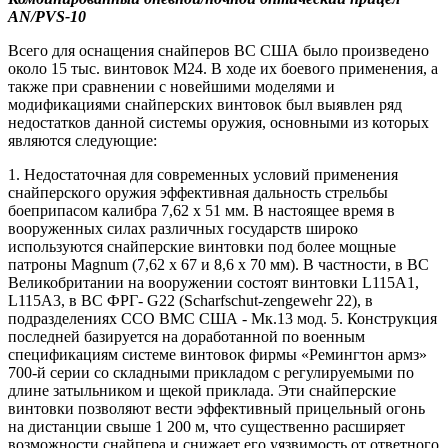
AN
/
PVS
-10
Всего для оснащения снайперов ВС США было произведено
около 15 тыс. винтовок М24. В ходе их боевого применения, а
также при сравнении с новейшими моделями и
модификациями снайперских винтовок был выявлен ряд
недостатков данной системы оружия, основными из которых
являются следующие:
1. Недостаточная для современных условий применения
снайперского оружия эффективная дальность стрельбы
боеприпасом калибра 7,62 х 51 мм. В настоящее время в
вооруженных силах различных государств широко
используются снайперские винтовки под более мощные
патроны Magnum (7,62 х 67 и 8,6 х 70 мм). В частности, в ВС
Великобритании на вооружении состоят винтовки L115A1,
L115A3, в ВС ФРГ- G22 (Scharfschut-zengewehr 22), в
подразделениях ССО ВМС США - Мк.13 мод. 5. Конструкция
последней базируется на доработанной по военным
спецификациям системе винтовок фирмы «Ремингтон армз»
700-й серии со складными прикладом с регулируемыми по
длине затыльником и щекой приклада. Эти снайперские
винтовки позволяют вести эффективный прицельный огонь
на дистанции свыше 1 200 м, что существенно расширяет
возможности снайпера и снижает его уязвимость от ответного