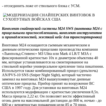
- отсоединить ложе от ствольного блока с УСМ.
Комплект снайперской системы М24
SWS
(винтовка
М24 с
прицельными приспособлениями, комплект
инструментов
и принадлежностей, жесткий кейс
для транспортировки)
Винтовки М24 оснащаются съемным механическим и
дневным оптическими прицелами производства компании
«Льюпольд-Стивенс» МЗ Ultra или Mark 4 LR/Т МЗА с
фиксированной кратностью 10х и диаметром объектива 40
мм, которые устанавливаются на смонтированное на
ствольной коробке универсальное крепление типа пикатинни.
Используется также комбинированный прицел (день/ночь)
AN/PVS-10 SNS (Sniper Night Sight), который частично
заменил на винтовках М24 вышеупомянутые дневные
оптические прицелы. Прибор принят на вооружение ВС
США в 1997 году. Для установки на винтовках М24
используются модификации с кратностью увеличения 8,5х.
Масса прицела 2,22 кг. Он позволяет вести эффективный
огонь днем на максимальной дистанции до 800 м, ночью - до
600 м с вероятностью поражения цели 85 и 70 проц.