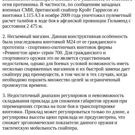
огня противника. В частности, по сообщениям западных
военных СМИ, британский снайпер Крэйг Гаррисон из
винтовки L115 A3 в ноябре 2009 года уничтожил пулеметный
расчет талибов в ходе боя в афганской провинции Гильменд с
расстояния 2 475 м.
2. Несъемный магазин. Данная конструктивная особенность
была унаследована винтовкой М24 от ее гражданского
прототипа - спортивно-охотничьих винтовок фирмы
«Ремингтон армз» серии 700. Для гражданского и
спортивного оружия это не является существенным
недостатком, однако для боевых условий возможность иметь
несколько снаряженных магазинов и их быстрой замены дает
снайперу ряд преимуществ, в том числе в тех случаях, когда
необходимо поразить множество целей за ограниченный
промежуток времени.
3. Недостаточный диапазон регулировок и невозможность
складывания приклада для снижения габаритов оружия при
перемещениях стрелка на поле боя и транспортировке
винтовки. Приклад может регулироваться только по длине, а
регулировка высоты щеки приклада не предусмотрена, что
снижает эргономические показатели данного оружия и
тактическую мобильность снайпера.