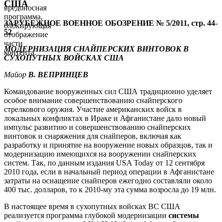
США
вредоносная
программа,
ЗАРУБЕЖНОЕ ВОЕННОЕ ОБОЗРЕНИЕ № 5/2011, стр. 44-
блокирующая
52
отображение
части
МОДЕРНИЗАЦИЯ СНАЙПЕРСКИХ ВИНТОВОК В
контента.
СУХОПУТНЫХ ВОЙСКАХ США
Майор
В. ВЕПРИНЦЕВ
Командование вооруженных сил США традиционно уделяет
особое внимание совершенствованию снайперского
стрелкового оружия. Участие американских войск в
локальных конфликтах в Ираке и Афганистане дало новый
импульс развитию и совершенствованию снайперских
винтовок и снаряжения для снайперов, включая как
разработку и принятие на вооружение новых образцов, так и
модернизацию имеющихся на вооружении снайперских
систем. Так, по данным издания USA Today от 12 сентября
2010 года, если в начальный период операции в Афганистане
затраты на оснащение снайперов ежегодно составляли около
400 тыс. долларов, то к 2010-му эта сумма возросла до 19 млн.
В настоящее время в сухопутных войсках ВС США
реализуется программа глубокой модернизации
системы