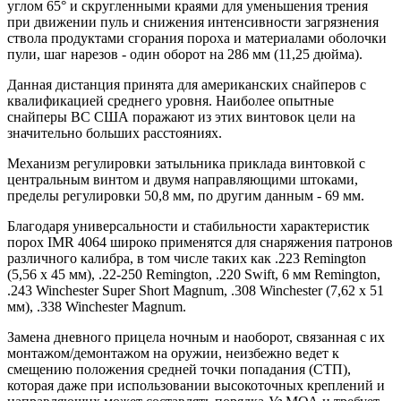
углом 65° и скругленными краями для уменьшения трения
при движении пуль и снижения интенсивности загрязнения
ствола продуктами сгорания пороха и материалами оболочки
пули, шаг нарезов - один оборот на 286 мм (11,25 дюйма).
Данная дистанция принята для американских снайперов с
квалификацией среднего уровня. Наиболее опытные
снайперы ВС США поражают из этих винтовок цели на
значительно больших расстояниях.
Механизм регулировки затыльника приклада винтовкой с
центральным винтом и двумя направляющими штоками,
пределы регулировки 50,8 мм, по другим данным - 69 мм.
Благодаря универсальности и стабильности характеристик
порох IMR 4064 широко применятся для снаряжения патронов
различного калибра, в том числе таких как .223 Remington
(5,56 х 45 мм), .22-250 Remington, .220 Swift, 6 мм Remington,
.243 Winchester Super Short Magnum, .308 Winchester (7,62 x 51
мм), .338 Winchester Magnum.
Замена дневного прицела ночным и наоборот, связанная с их
монтажом/демонтажом на оружии, неизбежно ведет к
смещению положения средней точки попадания (СТП),
которая даже при использовании высокоточных креплений и