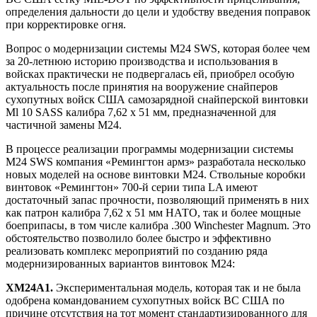
определения дальности до цели и удобству введения поправок
при корректировке огня.
Вопрос о модернизации системы М24 SWS, которая более чем
за 20-летнюю историю производства и использования в
войсках практически не подвергалась ей, приобрел особую
актуальность после принятия на вооружение снайперов
сухопутных войск США самозарядной снайперской винтовки
Ml 10 SASS калибра 7,62 х 51 мм, предназначенной для
частичной замены М24.
В процессе реализации программы модернизации системы
М24 SWS компания «Ремингтон армз» разработала несколько
новых моделей на основе винтовки М24. Ствольные коробки
винтовок «Ремингтон» 700-й серии типа LA имеют
достаточный запас прочности, позволяющий применять в них
как патрон калибра 7,62 х 51 мм НАТО, так и более мощные
боеприпасы, в том числе калибра .300 Winchester Magnum. Это
обстоятельство позволило более быстро и эффективно
реализовать комплекс мероприятий по созданию ряда
модернизированных вариантов винтовок М24:
ХМ24А1.
Экспериментальная модель, которая так и не была
одобрена командованием сухопутных войск ВС США по
причине отсутствия на тот момент стандартизированного для