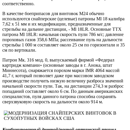
соответственно.
В качестве боеприпасов для винтовок М24 обычно
используются снайперские (целевые) патроны Ml 18 калибра
7,62 х 51 мм и их модификации, предназначенные для
стрельбы на дальние дистанции, - Ml 18LR. Основные ТТХ
патрона Ml 18LR: начальная скорость пули 786 м/с; давление
пороховых газов 358,6 МПа; рассеивание пуль на дальности
стрельбы 1 000 м составляет около 25 см по горизонтали и 35
см по вертикали.
Патрон Мк. 316 мод. 0, выпускаемый фирмой «Федерал
картридж компани» (основные заводы в г. Анока, штат
Миннесота), снаряжается порохом марки IMR 4064 массой
41,7 г, который позволяет даже при массовом заводском
производстве получить низкую величину разброса значений
начальной скорости пули. Так, на дистанции 274,3 м разброс
попаданий составляет около 6 см. По данным американских
специалистов, пуля данного патрона способна сохранять
сверхзвуковую скорость на дальности около 914 м.
Комбинированный дневной/ночной оптический прицел