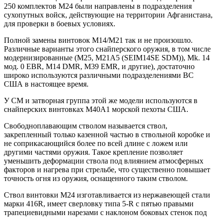
250 комплектов М24 были направлены в подразделения
сухопутных войск, действующие на территории Афганистана,
для проверки в боевых условиях.
Полной замены винтовок М14/М21 так и не произошло.
Различные варианты этого снайперского оружия, в том числе
модернизированные (М25, М21А5 (SEIM14SE SDM)), Mk. 14
мод. 0 EBR, M14 DMR, M39 EMR, и другие), достаточно
широко используются различными подразделениями ВС
США в настоящее время.
У СМ и затворная группа этой же модели используются в
снайперских винтовках М40А1 морской пехоты США.
Свободноплавающим стволом называется ствол,
закрепленный только казенной частью в ствольной коробке и
не соприкасающийся более по всей длине с ложем или
другими частями оружия. Такое крепление позволяет
уменьшить деформации ствола под влиянием атмосферных
факторов и нагрева при стрельбе, что существенно повышает
точность огня из оружия, оснащенного таким стволом.
Ствол винтовки М24 изготавливается из нержавеющей стали
марки 416R, имеет сверловку типа 5-R с пятью правыми
трапециевидными нарезами с наклоном боковых стенок под