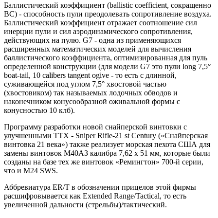
Баллистический коэффициент (ballistic coefficient, сокращенно
ВС) - способность пули преодолевать сопротивление воздуха.
Баллистический коэффициент отражает соотношение сил
инерции пули и сил аэродинамического сопротивления,
действующих на пулю. G7 - одна из применяющихся
расширенных математических моделей для вычисления
баллистического коэффициента, оптимизированная для пуль
определенной конструкции (для модели G7 это пули long 7,5°
boat-tail, 10 calibers tangent ogive - то есть с длинной,
суживающейся под углом 7,5° хвостовой частью
(хвостовиком) так называемых лодочных обводов и
наконечником конусообразной оживальной формы с
конусностью 10 клб).
Программу разработки новой снайперской винтовки с
улучшенными ТТХ - Sniper Rifle-21 st Century («Снайперская
винтовка 21 века») также реализует морская пехота США для
замены винтовок М40АЗ калибра 7,62 х 51 мм, которые были
созданы на базе тех же винтовок «Ремингтон» 700-й серии,
что и М24 SWS.
Аббревиатура ER/T в обозначении прицелов этой фирмы
расшифровывается как Extended Range/Tactical, то есть
увеличенной дальности (стрельбы)/тактический.