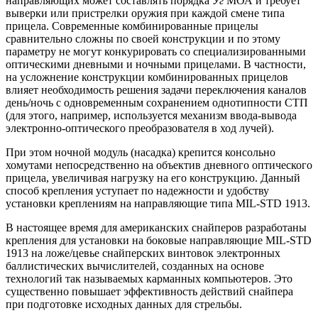
направляющих может составлять порядка
Уг
МОА и требует
выверки или пристрелки оружия при каждой смене типа
прицела. Современные комбинированные прицелы
сравнительно сложны по своей конструкции и по этому
параметру не могут конкурировать со специализированными
оптическими дневными и ночными прицелами. В частности,
на усложнение конструкции комбинированных прицелов
влияет необходимость решения задачи переключения каналов
день/ночь с одновременным сохранением однотипности СТП
(для этого, например, используется механизм ввода-вывода
электронно-оптического преобразователя в ход лучей).
При этом ночной модуль (насадка) крепится консольно
хомутами непосредственно на объектив дневного оптического
прицела, увеличивая нагрузку на его конструкцию. Данный
способ крепления уступает по надежности и удобству
установки креплениям на направляющие типа MIL-STD 1913.
В настоящее время для американских снайперов разработаны
крепления для установки на боковые направляющие MIL-STD
1913 на ложе/цевье снайперских винтовок электронных
баллистических вычислителей, созданных на основе
технологий так называемых карманных компьютеров. Это
существенно повышает эффективность действий снайпера
при подготовке исходных данных для стрельбы.