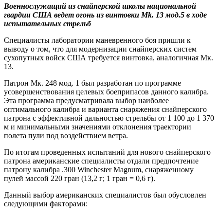
Военнослужащий из снайперской школы национальной
гвардии США ведет огонь из винтовки
Mk
. 13 мод.5 в ходе
испытательных стрельб
Специалисты лаборатории маневренного боя пришли к
выводу о том, что для модернизации снайперских систем
сухопутных войск США требуется винтовка, аналогичная Мк.
13.
Патрон Мк. 248 мод. 1 был разработан по программе
усовершенствования целевых боеприпасов данного калибра.
Эта программа предусматривала выбор наиболее
оптимального калибра и варианта снаряжения снайперского
патрона с эффективной дальностью стрельбы от 1 100 до 1 370
м и минимальными значениями отклонения траектории
полета пули под воздействием ветра.
По итогам проведенных испытаний для нового снайперского
патрона американские специалисты отдали предпочтение
патрону калибра .300 Winchester Magnum, снаряженному
пулей массой 220 гран (13,2 г; 1 гран = 0,6 г).
Данный выбор американских специалистов был обусловлен
следующими факторами: