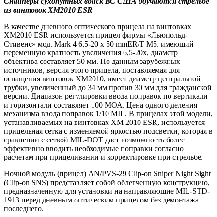
Снайперы сухопутных войск ВС США обучаются стрельбе
из винтовок ХМ2010
ESR
В качестве дневного оптического прицела на винтовках
ХМ2010 ESR используется прицел фирмы «Льюпольд-
Стивенс» мод. Mark 4 6,5-20 х 50 mmER/T M5, имеющий
переменную кратность увеличения 6,5-20х, диаметр
объектива составляет 50 мм. По данным зарубежных
источников, версия этого прицела, поставляемая для
оснащения винтовок ХМ2010, имеет диаметр центральной
трубки, увеличенный до 34 мм против 30 мм для гражданской
версии. Диапазон регулировки ввода поправок по вертикали
и горизонтали составляет 100 МОА. Цена одного деления
механизма ввода поправок 1/10 MIL. В прицелах этой модели,
устанавливаемых на винтовках ХМ 2010 ESR, используется
прицельная сетка с изменяемой яркостью подсветки, которая в
сравнении с сеткой MIL-DOT дает возможность более
эффективно вводить необходимые поправки согласно
расчетам при прицеливании и корректировке при стрельбе.
Ночной модуль (прицел) AN/PVS-29 Clip-on Sniper Night Sight
(Clip-on SNS) представляет собой облегченную конструкцию,
предназначенную для установки на направляющие MIL-STD-
1913 перед дневным оптическим прицелом без демонтажа
последнего.