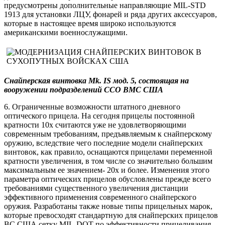
предусмотрены дополнительные направляющие MIL-STD
1913 для установки ЛЦУ, фонарей и ряда других аксессуаров,
которые в настоящее время широко используются
американскими военнослужащими.
Снайперская винтовка
Mk
.
IS
мод. 5, состоящая на
вооружении подразделений ССО ВМС США
6. Ограниченные возможности штатного дневного
оптического прицела. На сегодня прицелы постоянной
кратности 10х считаются уже не удовлетворяющими
современным требованиям, предъявляемым к снайперскому
оружию, вследствие чего последние модели снайперских
винтовок, как правило, оснащаются прицелами переменной
кратности увеличения, в том числе со значительно большим
максимальным ее значением- 20х и более. Изменения этого
параметра оптических прицелов обусловлены прежде всего
требованиями существенного увеличения дистанции
эффективного применения современного снайперского
оружия. Разработаны также новые типы прицельных марок,
которые превосходят стандартную для снайперских прицелов
ВС США сетку MIL-DOT по эффективности прицеливания,