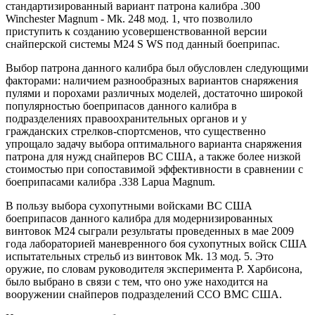
стандартизированный вариант патрона калибра .300
Winchester Magnum - Mk. 248 мод. 1, что позволило
приступить к созданию усовершенствованной версии
снайперской системы М24 S WS под данный боеприпас.
Выбор патрона данного калибра был обусловлен следующими
факторами: наличием разнообразных вариантов снаряжения
пулями и порохами различных моделей, достаточно широкой
популярностью боеприпасов данного калибра в
подразделениях правоохранительных органов и у
гражданских стрелков-спортсменов, что существенно
упрощало задачу выбора оптимального варианта снаряжения
патрона для нужд снайперов ВС США, а также более низкой
стоимостью при сопоставимой эффективности в сравнении с
боеприпасами калибра .338 Lapua Magnum.
В пользу выбора сухопутными войсками ВС США
боеприпасов данного калибра для модернизированных
винтовок М24 сыграли результаты проведенных в мае 2009
года лабораторией маневренного боя сухопутных войск США
испытательных стрельб из винтовок Mk. 13 мод. 5. Это
оружие, по словам руководителя эксперимента Р. Харбисона,
было выбрано в связи с тем, что оно уже находится на
вооружении снайперов подразделений ССО ВМС США.