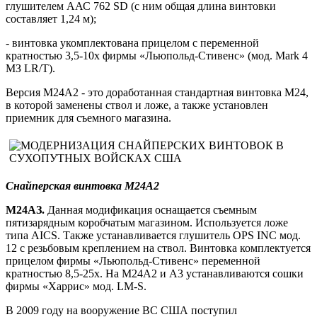
глушителем ААС 762 SD (с ним общая длина винтовки
составляет 1,24 м);
- винтовка укомплектована прицелом с переменной
кратностью 3,5-10х фирмы «Льюпольд-Стивенс» (мод. Mark 4
МЗ LR/T).
Версия М24А2 - это доработанная стандартная винтовка М24,
в которой заменены ствол и ложе, а также установлен
приемник для съемного магазина.
Снайперская винтовка М24А2
М24АЗ.
Данная модификация оснащается съемным
пятизарядным коробчатым магазином. Используется ложе
типа AICS. Также устанавливается глушитель OPS INC мод.
12 с резьбовым креплением на ствол. Винтовка комплектуется
прицелом фирмы «Льюпольд-Стивенс» переменной
кратностью 8,5-25х. На М24А2 и A3 устанавливаются сошки
фирмы «Харрис» мод. LM-S.
В 2009 году на вооружение ВС США поступил