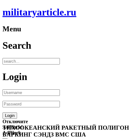
militaryarticle.ru
Menu
Search
Login
Отключите
AdBlock!
ТИХООКЕАНСКИЙ РАКЕТНЫЙ ПОЛИГОН
AdBlock
БАРКИНГ СЭНДЗ ВМС США
—