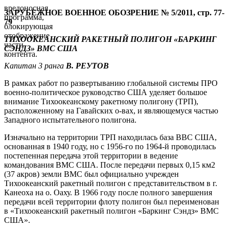
вредоносная
ЗАРУБЕЖНОЕ ВОЕННОЕ ОБОЗРЕНИЕ № 5/2011, стр. 77-
программа,
79
блокирующая
отображение
ТИХООКЕАНСКИЙ РАКЕТНЫЙ ПОЛИГОН «БАРКИНГ
части
СЭНДЗ» ВМС США
контента.
Капитан 3 ранга
В. РЕУТОВ
В рамках работ по развертыванию глобальной системы ПРО
военно-политическое руководство США уделяет большое
внимание Тихоокеанскому ракетному полигону (ТРП),
расположенному на Гавайских о-вах, и являющемуся частью
Западного испытательного полигона.
Изначально на территории ТРП находилась база ВВС США,
основанная в 1940 году, но с 1956-го по 1964-й проводилась
постепенная передача этой территории в ведение
командования ВМС США. После передачи первых 0,15 км2
(37 акров) земли ВМС был официально учрежден
Тихоокеанский ракетный полигон с представительством в г.
Канеоха на о. Оаху. В 1966 году после полного завершения
передачи всей территории флоту полигон был переименован
в «Тихоокеанский ракетный полигон «Баркинг Сэндз» ВМС
США».