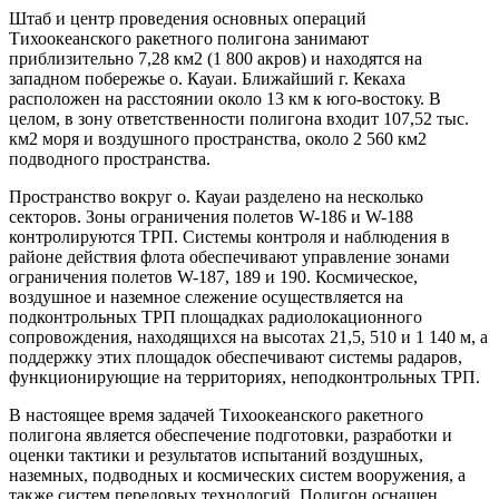
Штаб и центр проведения основных операций
Тихоокеанского ракетного полигона занимают
приблизительно 7,28 км2 (1 800 акров) и находятся на
западном побережье о. Кауаи. Ближайший г. Кекаха
расположен на расстоянии около 13 км к юго-востоку. В
целом, в зону ответственности полигона входит 107,52 тыс.
км2 моря и воздушного пространства, около 2 560 км2
подводного пространства.
Пространство вокруг о. Кауаи разделено на несколько
секторов. Зоны ограничения полетов W-186 и W-188
контролируются ТРП. Системы контроля и наблюдения в
районе действия флота обеспечивают управление зонами
ограничения полетов W-187, 189 и 190. Космическое,
воздушное и наземное слежение осуществляется на
подконтрольных ТРП площадках радиолокационного
сопровождения, находящихся на высотах 21,5, 510 и 1 140 м, а
поддержку этих площадок обеспечивают системы радаров,
функционирующие на территориях, неподконтрольных ТРП.
В настоящее время задачей Тихоокеанского ракетного
полигона является обеспечение подготовки, разработки и
оценки тактики и результатов испытаний воздушных,
наземных, подводных и космических систем вооружения, а
также систем передовых технологий. Полигон оснащен