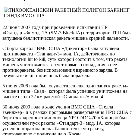
22 июня 2007 года при проведении испытаний ПР
«Стандарт-3» мод. 1А (SM-3 Block IA) с территории ТРП была
запущена баллистическая ракета-мишень средней дальности.
С борта корабля ВМС США «Дикейтор» была запущена
противоракета «Стандарт-3» мод. IA, действующая по
технологии hit-to-kill, суть которой состоит в том, что ракета-
мишень уничтожается за счет прямого попадания в нее
противоракеты, без использования взрывного заряда. В
результате испытания цель была поражена.
5 июня 2008 года был осуществлен еще один запуск ракеты-
мишени типа «Скад», которая была успешно уничтожена на
высоте около 22 км ракетой «Стандарт-2» мод. 4.
30 июля 2009 года в ходе учения ВМС США «Стелла
эвенджер» и в рамках программы развертывания ПРО США с
борта эскадренного миноносца УРО DDG-70 «Хоппер» был
осуществлен пуск ракеты «Стандарт-3» мод. 1А, которая
успешно поразила цель - баллистическую ракету,
стартовавшую с полигона на о. Кауаи.