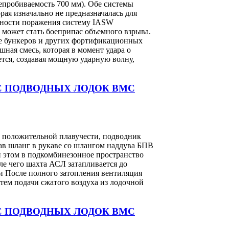
непробиваемость 700 мм). Обе системы
ая изначально не предназначалась для
вности поражения систему IASW
 может стать боеприпас объемного взрыва.
е бункеров и других фортификационных
ная смесь, которая в момент удара о
ется, создавая мощную ударную волну,
С ПОДВОДНЫХ ЛОДОК ВМС
 положительной плавучести, подводник
ав шланг в рукаве со шлангом наддува БПВ
 этом в подкомбинезонное пространство
ле чего шахта АСЛ затапливается до
и После полного затопления вентиляция
тем подачи сжатого воздуха из лодочной
С ПОДВОДНЫХ ЛОДОК ВМС