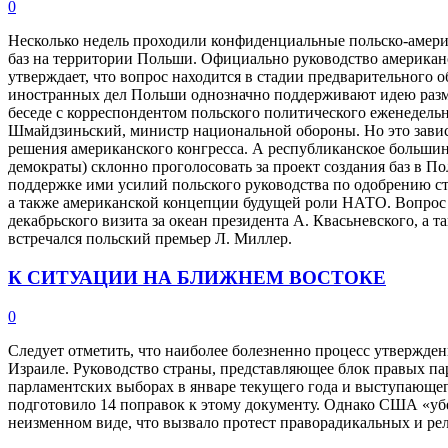
0
Несколько недель проходили конфиденциальные польско-амери
баз на территории Польши. Официально руководство американ
утверждает, что вопрос находится в стадии предварительного
иностранных дел Польши однозначно поддерживают идею разме
беседе с корреспондентом польского политического еженедель
Шмайдзиньский, министр национальной обороны. Но это зависи
решения американского конгресса. А республиканское большинс
демократы) склонно проголосовать за проект создания баз в По
поддержке ими усилий польского руководства по одобрению ст
а также американской концепции будущей роли НАТО. Вопрос о
декабрьского визита за океан президента А. Квасьневского, а т
встречался польский премьер Л. Миллер.
К СИТУАЦИИ НА БЛИЖНЕМ ВОСТОКЕ
0
Следует отметить, что наиболее болезненно процесс утвержде
Израиле. Руководство страны, представляющее блок правых п
парламентских выборах в январе текущего года и выступающег
подготовило 14 поправок к этому документу. Однако США «убе
неизменном виде, что вызвало протест праворадикальных и ре