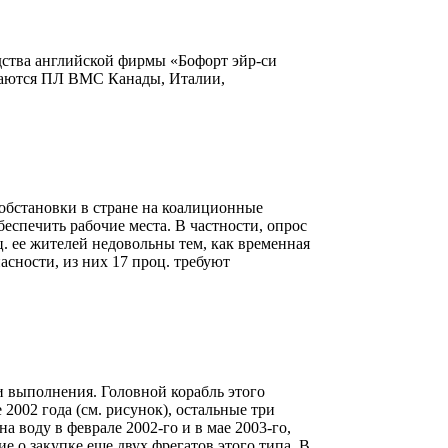
водства английской фирмы «Бофорт эйр-си
нащаются ПЛ ВМС Канады, Италии,
 обстановки в стране на коалиционные
беспечить рабочие места. В частности, опрос
ц. ее жителей недовольны тем, как временная
сности, из них 17 проц. требуют
ии выполнения. Головной корабль этого
е 2002 года (см. рисунок), остальные три
на воду в феврале 2002-го и в мае 2003-го,
е о закупке еще двух фрегатов этого типа. В