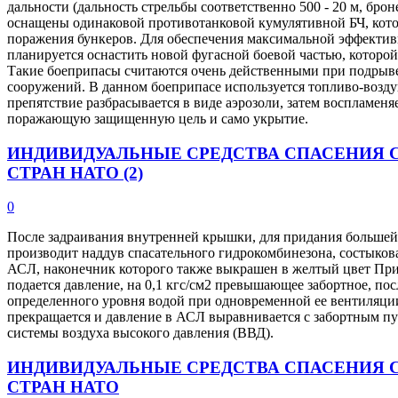
дальности (дальность стрельбы соответственно 500 - 20 м, бро
оснащены одинаковой противотанковой кумулятивной БЧ, котор
поражения бункеров. Для обеспечения максимальной эффекти
планируется оснастить новой фугасной боевой частью, которой
Такие боеприпасы считаются очень действенными при подрыв
сооружений. В данном боеприпасе используется топливо-воздуш
препятствие разбрасывается в виде аэрозоли, затем воспламеня
поражающую защищенную цель и само укрытие.
ИНДИВИДУАЛЬНЫЕ СРЕДСТВА СПАСЕНИЯ 
СТРАН НАТО (2)
0
После задраивания внутренней крышки, для придания большей
производит наддув спасательного гидрокомбинезона, состыков
АСЛ, наконечник которого также выкрашен в желтый цвет При
подается давление, на 0,1 кгс/см2 превышающее забортное, пос
определенного уровня водой при одновременной ее вентиляци
прекращается и давление в АСЛ выравнивается с забортным пу
системы воздуха высокого давления (ВВД).
ИНДИВИДУАЛЬНЫЕ СРЕДСТВА СПАСЕНИЯ 
СТРАН НАТО