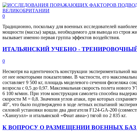
0
Традиционно, поскольку для военных исследователей наиболее
мощности (массы) заряда, необходимого для вывода из строя 
вызывает именно первая группа эффектов воздействия.
ИТАЛЬЯНСКИЙ УЧЕБНО - ТРЕНИРОВОЧНЫЙ
0
Несмотря на идентичность конструкции экспериментальной м
от нее некоторыми показателями. В частности, его максимальна
составляет 9 500 кг, площадь миделевого сечения фюзеляжа сок
возросла с 0,5 до 0,97. Максимальная скорость полета нового У
6 100 м/мин. При этом конструкция самолета способна выдержи
скорости М = 0,8. Значения углов атаки, при которых сохраняе
40", что было подтверждено в ходе летных испытаний экспери
силовой установки вошли два двигателя F124-GA-200 (совмест
«Ханиуэлл» и итальянской «Фиат авиа») тягой по 2 835 кг.
К ВОПРОСУ О РАЗМЕЩЕНИИ ВОЕННЫХ БАЗ