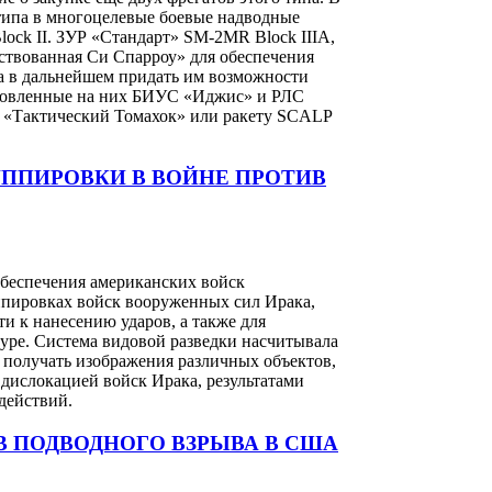
 типа в многоцелевые боевые надводные
ock II. ЗУР «Стандарт» SM-2MR Block IIIA,
ствованная Си Спарроу» для обеспечения
 а в дальнейшем придать им возможности
ановленные на них БИУС «Иджис» и РЛС
ю «Тактический Томахок» или ракету SCALP
ППИРОВКИ В ВОЙНЕ ПРОТИВ
обеспечения американских войск
пировках войск вооруженных сил Ирака,
и к нанесению ударов, а также для
уре. Система видовой разведки насчитывала
 получать изображения различных объектов,
 дислокацией войск Ирака, результатами
действий.
 ПОДВОДНОГО ВЗРЫВА В США