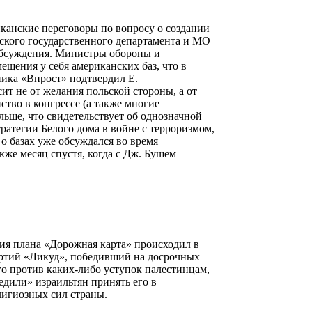
канские переговоры по вопросу о создании
ского государственного департамента и МО
 обсуждения. Министры обороны и
щения у себя американских баз, что в
ника «Впрост» подтвердил Е.
т не от желания польской стороны, а от
тво в конгрессе (а также многие
льше, что свидетельствует об однозначной
ратегии Белого дома в войне с терроризмом,
 базах уже обсуждался во время
акже месяц спустя, когда с Дж. Бушем
ния плана «Дорожная карта» происходил в
артий «Ликуд», победивший на досрочных
о против каких-либо уступок палестинцам,
дили» израильтян принять его в
лигиозных сил страны.