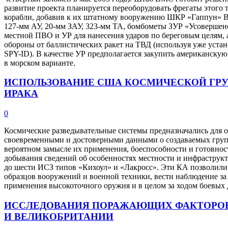
развитие проекта планируется переоборудовать фрегаты этого
корабли, добавив к их штатному вооружению ШКР «Гаппун» Bl
127-мм АУ, 20-мм ЗАУ, 323-мм ТА, бомбометы ЗУР «Усовершен
местной ПВО и УР для нанесения ударов по береговым целям,
обороны от баллистических ракет на ТВД (используя уже уст
SPY-ID). В качестве УР предполагается закупить американску
в морском варианте.
ИСПОЛЬЗОВАНИЕ США КОСМИЧЕСКОЙ ГРУ
ИРАКА
0
Космические разведывательные системы предназначались для 
своевременными и достоверными данными о создаваемых груп
вероятном замысле их применения, боеспособности и готовност
добывания сведений об особенностях местности и инфраструкт
до шести ИСЗ типов «Кихоул» и «Лакросс». Эти КА позволили
образцов вооружений и военной техники, вести наблюдение за
применения высокоточного оружия и в целом за ходом боевых 
ИССЛЕДОВАНИЯ ПОРАЖАЮЩИХ ФАКТОРОВ
И ВЕЛИКОБРИТАНИИ