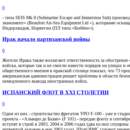
0
- типа SEIS Mk 8 (Submarine Escape and Immersion Suit) произ
эквипмент» (Beaufort Air-Sea Equipment Ltd »), которыми ос
Нидерландов, Норвегии (ПЛ типа «Коббен»);
Ирак начало партизанской войны
0
Жители Ирака также возлагают ответственность за обострение
войска, которые так и не смогли навести порядок на улицах и о
общественного мнения в иракской столице показал, что 73 про
американская администрация решает проблемы в области безопа
немедленного вывода иностранных войск.
ИСПАНСКИЙ ФЛОТ В XXI СТОЛЕТИИ
0
Один из них - строительство фрегатов УРО F-100 - уже в стад
проекта - «Альваро де Базан» (F 101) - передан флоту в сентябр
вступят в строй в 2003, 2004 и 2006 годах (два из них спущены 
четвертый заложен в мае 2003 года). Штаб ВМС готовит решени