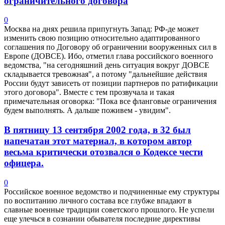
ограничительного договора
0
Москва на днях решила припугнуть Запад: РФ-де может
изменить свою позицию относительно адаптированного
соглашения по Договору об ограничении вооруженных сил в
Европе (ДОВСЕ). Ибо, отметил глава российского военного
ведомства, "на сегодняшний день ситуация вокруг ДОВСЕ
складывается тревожная", а потому "дальнейшие действия
России будут зависеть от позиции партнеров по ратификации
этого договора". Вместе с тем прозвучала и такая
примечательная оговорка: "Пока все фланговые ограничения
будем выполнять. А дальше поживем - увидим".
В пятницу 13 сентября 2002 года, в 32 был
напечатан этот материал, в котором автор
весьма критически отозвался о Кодексе чести
офицера.
0
Российское военное ведомство и подчиненные ему структуры
по воспитанию личного состава все глубже впадают в
славные военные традиции советского прошлого. Не успели
еще улечься в сознании обывателя последние директивы