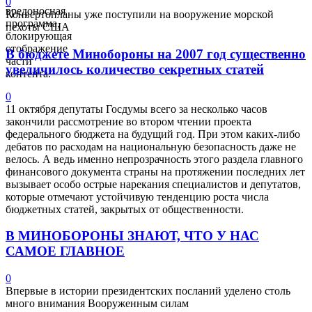
0
вредоносная
Конвертопланы уже поступили на вооружение морской
программа,
пехоты США
блокирующая
отображение
В бюджете Минобороны на 2007 год существенно
части
увеличилось количество секретных статей
контента.
0
11 октября депутаты Госдумы всего за несколько часов
закончили рассмотрение во втором чтении проекта
федерального бюджета на будущий год. При этом каких-либо
дебатов по расходам на национальную безопасность даже не
велось. А ведь именно непрозрачность этого раздела главного
финансового документа страны на протяжении последних лет
вызывает особо острые нарекания специалистов и депутатов,
которые отмечают устойчивую тенденцию роста числа
бюджетных статей, закрытых от общественности.
В МИНОБОРОНЫ ЗНАЮТ, ЧТО У НАС
САМОЕ ГЛАВНОЕ
0
Впервые в истории президентских посланий уделено столь
много внимания Вооруженным силам