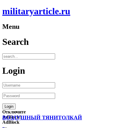
militaryarticle.ru
Menu
Search
Login
Отключите
AdBlock!
ВОЗДУШНЫЙ ТЯНИТОЛКАЙ
AdBlock
—