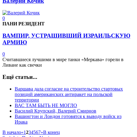
Валерий Кочик
0
ПАНИ РЕЗИДЕНТ
ВАМПИР, УСТРАШИВШИЙ ИЗРАИЛЬСКУЮ
АРМИЮ
0
Считавшиеся лучшими в мире танки «Меркава» горели в
Ливане как свечки
Ещё статьи...
Варшава дала согласие на строительство стартовых
позиций американских антиракет на польской
территории
ВАС ТАМ БЫТЬ НЕ МОГЛО
Василий Крупский, Валерий Смирнов
Вашингтон и Лондон готовятся к выводу войск из
Ирака
В начало
«
1
2
3
4
5
6
7
»
В конец