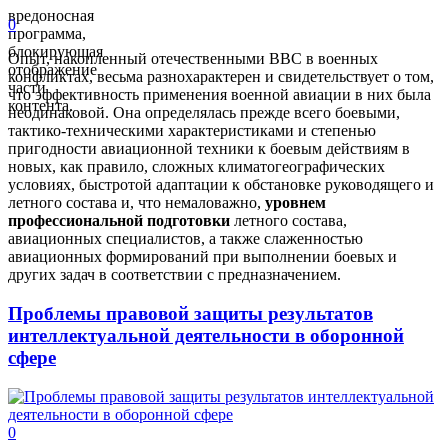
вредоносная
0
программа,
блокирующая
Опыт, накопленный отечественными ВВС в военных
отображение
конфликтах, весьма разнохарактерен и свидетельствует о том,
части
что эффективность применения военной авиации в них была
контента.
неодинаковой. Она определялась прежде всего боевыми,
тактико-техническими характеристиками и степенью
пригодности авиационной техники к боевым действиям в
новых, как правило, сложных климатогеографических
условиях, быстротой адаптации к обстановке руководящего и
летного состава и, что немаловажно,
уровнем
профессиональной подготовки
летного состава,
авиационных специалистов, а также слаженностью
авиационных формирований при выполнении боевых и
других задач в соответствии с предназначением.
Проблемы правовой защиты результатов
интеллектуальной деятельности в оборонной
сфере
0