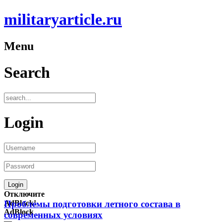
militaryarticle.ru
Menu
Search
Login
Отключите
AdBlock!
Проблемы подготовки летного состава в
AdBlock
современных условиях
—