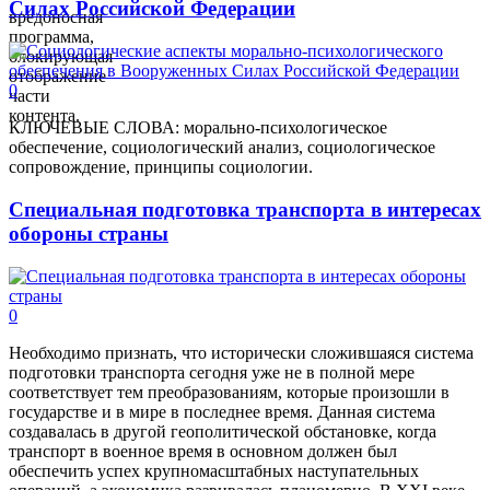
Силах Российской Федерации
вредоносная
программа,
блокирующая
отображение
0
части
контента.
КЛЮЧЕВЫЕ СЛОВА: морально-психологическое
обеспечение, социологический анализ, социологическое
сопровождение, принципы социологии.
Специальная подготовка транспорта в интересах
обороны страны
0
Необходимо признать, что исторически сложившаяся система
подготовки транспорта сегодня уже не в полной мере
соответствует тем преобразованиям, которые произошли в
государстве и в мире в последнее время. Данная система
создавалась в другой геополитической обстановке, когда
транспорт в военное время в основном должен был
обеспечить успех крупномасштабных наступательных