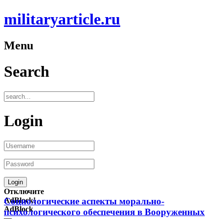
militaryarticle.ru
Menu
Search
Login
Отключите
AdBlock!
Социологические аспекты морально-
AdBlock
психологического обеспечения в Вооруженных
—