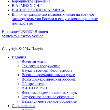
Бородинское сражение
В АРМИЯХ СНГ
В ИНОСТРАННЫХ АРМИЯХ
Влияние гражданско-правовых начал на военное
законодательство России и его уголовно-правовые
последствия
В начало
«
1
2
3
4
5
6
7
»
В конец
Switch to Desktop Version
Copyright © 2014 Hazyin
Издания
Военная мысль
Техника и вооружение
Наука и военная безопасность
Военно-промышленный курьер
Воздушно-космическая оборона
Обозреватель
ВИНИТИ РАН
Вестник академии военных наук
Зарубежное военное обозрение
Независимое военное обозрение
Справочники