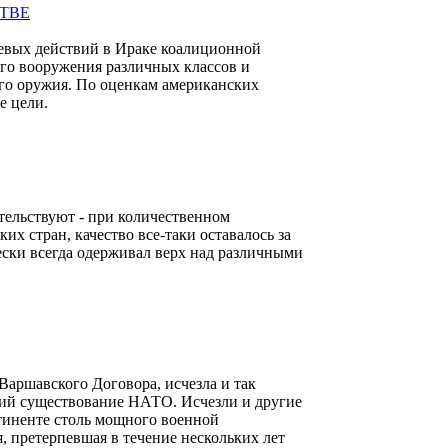
боевых действий в Ираке коалиционной
го вооружения различных классов и
ого оружия. По оценкам американских
е цели.
етельствуют - при количественном
их стран, качество все-таки оставалось за
ски всегда одерживал верх над различными
аршавского Договора, исчезла и так
ший существование НАТО. Исчезли и другие
тиненте столь мощного военной
, претерпевшая в течение нескольких лет