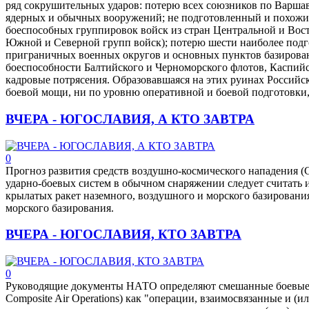
ряд сокрушительных ударов: потерю всех союзников по Варша
ядерных и обычных вооружений; не подготовленный и похожий
боеспособных группировок войск из стран Центральной и Вос
Южной и Северной групп войск); потерю шести наиболее под
приграничных военных округов и основных пунктов базирова
боеспособности Балтийского и Черноморского флотов, Каспий
кадровые потрясения. Образовавшаяся на этих руинах Российс
боевой мощи, ни по уровню оперативной и боевой подготовки
ВЧЕРА - ЮГОСЛАВИЯ, А КТО ЗАВТРА
0
Прогноз развития средств воздушно-космического нападения (
ударно-боевых систем в обычном снаряжении следует считать
крылатых ракет наземного, воздушного и морского базирования
морского базирования.
ВЧЕРА - ЮГОСЛАВИЯ, КТО ЗАВТРА
0
Руководящие документы НАТО определяют смешанные боевые
Composite Air Operations) как "операции, взаимосвязанные и (и