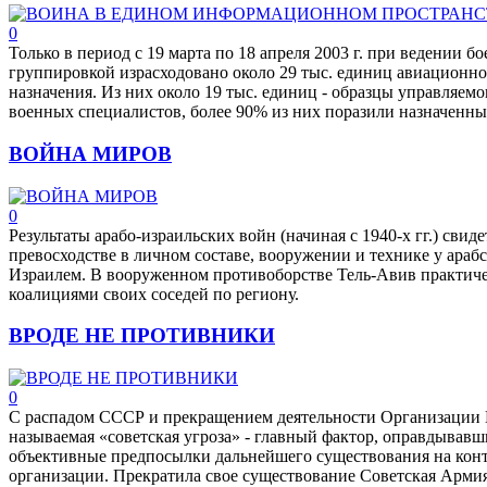
0
Только в период с 19 марта по 18 апреля 2003 г. при ведении 
группировкой израсходовано около 29 тыс. единиц авиационно
назначения. Из них около 19 тыс. единиц - образцы управляем
военных специалистов, более 90% из них поразили назначенны
ВОЙНА МИРОВ
0
Результаты арабо-израильских войн (начиная с 1940-х гг.) свид
превосходстве в личном составе, вооружении и технике у арабск
Израилем. В вооруженном противоборстве Тель-Авив практиче
коалициями своих соседей по региону.
ВРОДЕ НЕ ПРОТИВНИКИ
0
С распадом СССР и прекращением деятельности Организации В
называемая «советская угроза» - главный фактор, оправдывав
объективные предпосылки дальнейшего существования на кон
организации. Прекратила свое существование Советская Армия