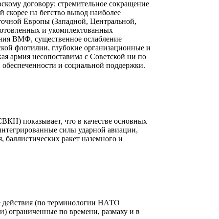
вскому договору; стремительное сокращение
 скорее на бегство вывод наиболее
точной Европы (Западной, Центральной,
готовленных и укомплектованных
ния ВМФ, существенное ослабление
ской флотилии, глубокие организационные и
кая армия несопоставима с Советской ни по
, обеспеченности и социальной поддержки.
СВКН) показывает, что в качестве основных
 интегрированные силы ударной авиации,
, баллистических ракет наземного и
 действия (по терминологии НАТО
ли) ограниченные по времени, размаху и в