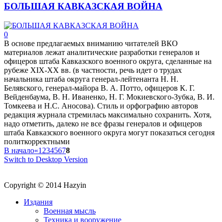
БОЛЬШАЯ КАВКАЗСКАЯ ВОЙНА
0
В основе предлагаемых вниманию читателей ВКО
материалов лежат аналитические разработки генералов и
офицеров штаба Кавказского военного округа, сделанные на
рубеже XIX-XX вв. (в частности, речь идет о трудах
начальника штаба округа генерал-лейтенанта Н. Н.
Белявского, генерал-майора В. А. Потто, офицеров К. Г.
Вейденбаума, В. Н. Иваненко, Н. Г. Мокиевского-Зубка, В. И.
Томкеева и Н.С. Аносова). Стиль и орфографию авторов
редакция журнала стремилась максимально сохранить. Хотя,
надо отметить, далеко не все фразы генералов и офицеров
штаба Кавказского военного округа могут показаться сегодня
политкорректными
В начало
«
1
2
3
4
5
6
7
8
Switch to Desktop Version
Copyright © 2014 Hazyin
Издания
Военная мысль
Техника и вооружение