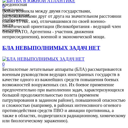
вредоносная
0
программа,
Война возникла между двумя государствами,
блокирующая
расположенными друг от друга на значительном расстоянии
отображение
(около 13 тыс. км), отличавшимися по своей военно-
части
политической ориентации (Великобритания - ведущий член
контента.
блока НАТО, Аргентина - участник движения
неприсоединения), военной и экономической мощи.
БЛА НЕВЫПОЛНИМЫХ ЗАДАЧ НЕТ
0
Беспилотные летательные аппараты (БЛА) рассматриваются
военным руководством ведущих иностранных государств в
качестве одного из важнейших средств повышения боевых
возможностей вооруженных сил. Их боевое применение
предпочтительно при выполнении задач, характеризующихся
большой продолжительностью полета (временем
патрулирования в заданном районе), повышенной опасностью
и сложностью (например, в районах интенсивного огневого
противодействия средств ПВО и авиации противника, а
также в областях, подвергшихся радиационному, химическому
или биологическому заражению).