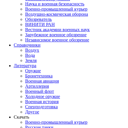
Наука и военная безопасность
Военно-промышленный курьер
Воздушно-космическая оборона
Обозреватель
ВИНИТИ РАН
Вестник академии военных наук
Зарубежное военное обозрение
Независимое военное обозрение
Справочники
Воздух
Вода
Земля
Литература
Оружие
Бронетехника
Военная авиация
Артиллерия
Военный флот
Холодное оружие
Военная история
Спецподготовка
Другое
Скачать
Военно-промышленный курьер
Русские танки