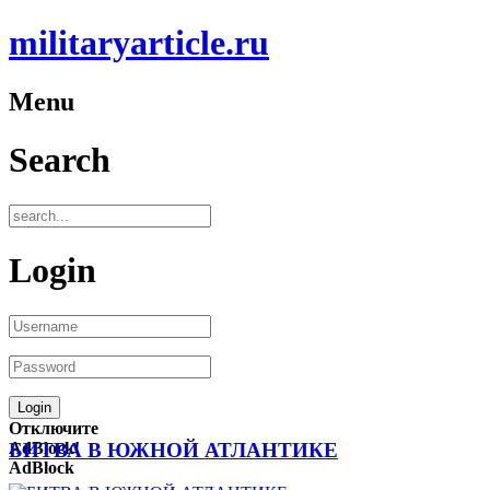
militaryarticle.ru
Menu
Search
Login
Отключите
AdBlock!
БИТВА В ЮЖНОЙ АТЛАНТИКЕ
AdBlock
—