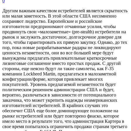
0
Другим важным качеством истребителей является скрытность
или малая заметность. В этой области США несомненно
сохраняют лидерство. Европейские и российские
изготовители предпринимают отчаянные усилия, чтобы
продвинуть свои «малозаметные» (pre-stealth) истребители на
рынок и заслужить достаточное, долгосрочное доверие для
того, чтобы гарантировать их прямую закупку. Однако, до тех
пор, пока новые разрабатываемые радары не ликвидируют
ценность незаметности, они во все большей мере будут
вынуждены предлагать привлекательные краткосрочные
лизинговые соглашение вместо простых продаж. С другой
стороны, еще неясно будут ли такие самолеты, как F-35
компании Lockheed Martin, предлагаться в малозаметной
конфигурации/форме, которая привлекает многих
покупателей. Уровень предлагаемой незаметности будет
политическим решением администрации США и будет,
вероятно, различаться в зависимости от потенциального
заказчика, что может укрепить надежды неамериканских
изготовителей истребителей. В крайних случаях это
обеспечит США еще более доминирующее положение на
рынке истребителей или будет повторено фиаско, которое
имело место в результате того, что администрация Картера в
свое время попыталось ограничить продажи странам третьего