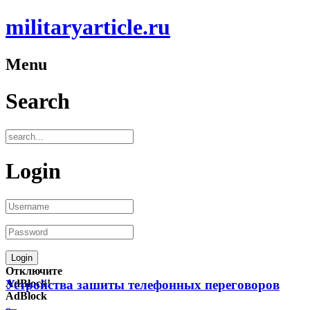
militaryarticle.ru
Menu
Search
Login
Отключите
AdBlock!
Устройства зашиты телефонных переговоров
AdBlock
—