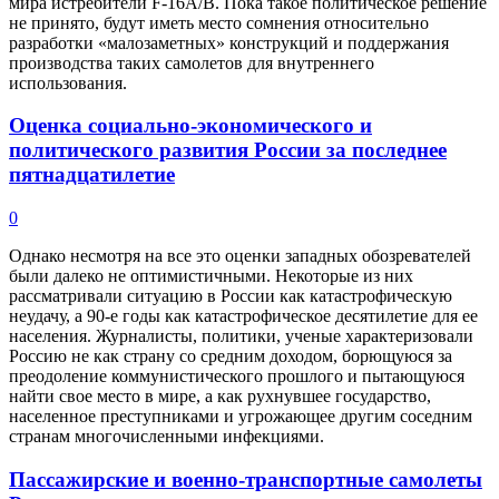
мира истребители F-16A/B. Пока такое политическое решение
не принято, будут иметь место сомнения относительно
разработки «малозаметных» конструкций и поддержания
производства таких самолетов для внутреннего
использования.
Оценка социально-экономического и
политического развития России за последнее
пятнадцатилетие
0
Однако несмотря на все это оценки западных обозревателей
были далеко не оптимистичными. Некоторые из них
рассматривали ситуацию в России как катастрофическую
неудачу, а 90-е годы как катастрофическое десятилетие для ее
населения. Журналисты, политики, ученые характеризовали
Россию не как страну со средним доходом, борющуюся за
преодоление коммунистического прошлого и пытающуюся
найти свое место в мире, а как рухнувшее государство,
населенное преступниками и угрожающее другим соседним
странам многочисленными инфекциями.
Пассажирские и военно-транспортные самолеты