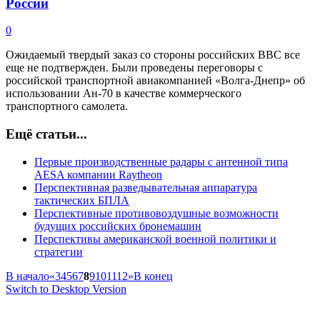
России
0
Ожидаемый твердый заказ со стороны российских ВВС все
еще не подтвержден. Были проведены переговоры с
российской транспортной авиакомпанией «Волга-Днепр» об
использовании Ан-70 в качестве коммерческого
транспортного самолета.
Ещё статьи...
Первые производственные радары с антенной типа
AESA компании Raytheon
Перспективная разведывательная аппаратура
тактических БПЛА
Перспективные противовоздушные возможности
будущих российских бронемашин
Перспективы американской военной политики и
стратегии
В начало
«
3
4
5
6
7
8
9
10
11
12
»
В конец
Switch to Desktop Version