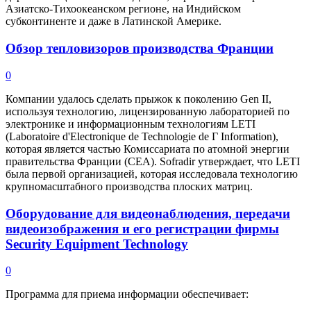
Азиатско-Тихоокеанском регионе, на Индийском
субконтиненте и даже в Латинской Америке.
Обзор тепловизоров производства Франции
0
Компании удалось сделать прыжок к поколению Gen II,
используя технологию, лицензированную лабораторией по
электронике и информационным технологиям LETI
(Laboratoire d'Electronique de Technologie de Г Information),
которая является частью Комиссариата по атомной энергии
правительства Франции (СЕА). Sofradir утверждает, что LETI
была первой организацией, которая исследовала технологию
крупномасштабного производства плоских матриц.
Оборудование для видеонаблюдения, передачи
видеоизображения и его регистрации фирмы
Security Equipment Technology
0
Программа для приема информации обеспечивает: