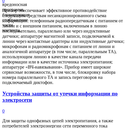
0
вредоносная
программа,
Прибор обеспечивает эффективное противодействие
блокирующая
следующим средствам несанкционированного съема
отображение
информации: телефонным радиопередатчикам с питанием от
части
линии и с внешним питанием, включенным в линию
контента.
последовательно, параллельно или через индуктивные
датчики; аппаратуре магнитной записи, подключаемой к
линии через контактные адаптеры или индуктивные датчики;
микрофонам и радиомикрофонам с питанием от линии и
аналогичной аппаратуре (в том числе, параллельным ТА),
использующим линию в качестве канала передачи
информации или в качестве источника электропитания;
аппаратуре «ВЧ-навязывания». Прибор имеет широкие
сервисные возможности, в том числе, блокировку набора
номера параллельного ТА и запись переговоров на
подключаемый диктофон.
Устройства защиты от утечки информации по
электросети
0
Для защиты однофазных цепей электропитания, а также
потребителей электроэнергии сети переменного тока