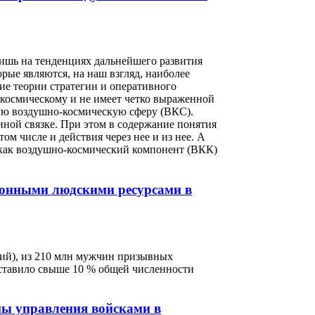
лишь на тенденциях дальнейшего развития
рые являются, на наш взгляд, наиболее
ие теории стратегии и оперативного
 космическому и не имеет четко выраженной
ную воздушно-космическую сферу (ВКС).
иной связке. При этом в содержание понятия
ом числе и действия через нее и из нее. А
 как воздушно-космический компонент (ВКК)
онными людскими ресурсами в
ний), из 210 млн мужчин призывных
оставило свыше 10 % общей численности
ы управления войсками в