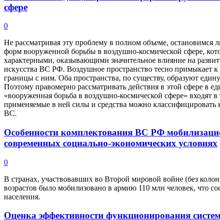
сфере
0
Не рассматривая эту проблему в полном объеме, остановимся 
форм вооруженной борьбы в воздушно-космической сфере, кото
характерными, оказывающими значительное влияние на развит
искусства ВС РФ. Воздушное пространство тесно примыкает к
границы с ним. Оба пространства, по существу, образуют еди
Поэтому правомерно рассматривать действия в этой сфере в ед
«вооруженная борьба в воздушно-космической сфере» входят в т
применяемые в ней силы и средства можно классифицировать
ВС.
Особенности комплектования ВС РФ мобилизаци
современных социально-экономических условиях
0
В странах, участвовавших во Второй мировой войне (без коло
возрастов было мобилизовано в армию 110 млн человек, что с
населения.
Оценка эффективности функционирования систем