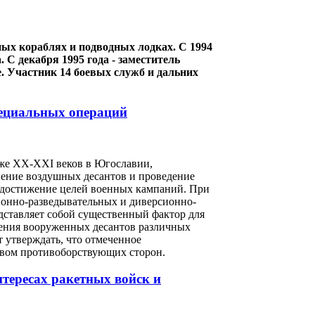
ных кораблях и подводных лодках. С 1994
 С декабря 1995 года - заместитель
 Участник 14 боевых служб и дальних
пециальных операций
же XX-XXI веков в Югославии,
нение воздушных десантов и проведение
 достижение целей военных кампаний. При
ионно-разведывательных и диверсионно-
ставляет собой существенный фактор для
ения вооруженных десантов различных
 утверждать, что отмеченное
вом противоборствующих сторон.
тересах ракетных войск и