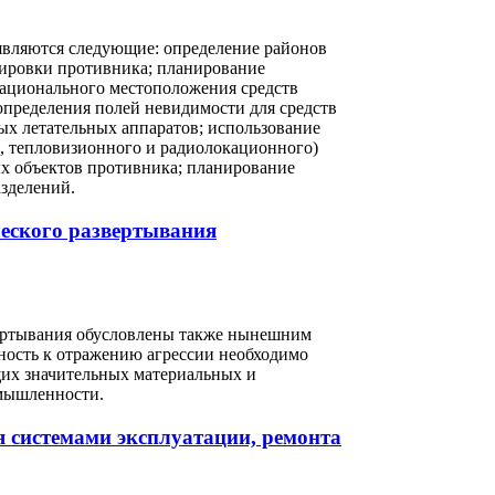
являются следующие: определение районов
пировки противника; планирование
рационального местоположения средств
 определения полей невидимости для средств
ых летательных аппаратов; использование
, тепловизионного и радиолокационного)
х объектов противника; планирование
зделений.
ческого развертывания
вертывания обусловлены также нынешним
ность к отражению агрессии необходимо
щих значительных материальных и
омышленности.
системами эксплуатации, ремонта