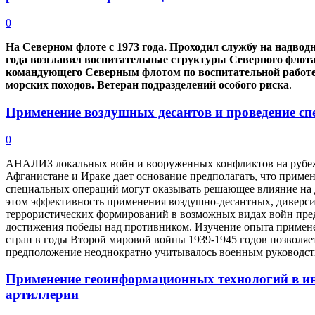
0
На Северном флоте с 1973 года. Проходил службу на надвод
года возглавил воспитательные структуры Северного флота.
командующего Северным флотом по воспитательной работе.
морских походов. Ветеран подразделений особого риска
.
Применение воздушных десантов и проведение с
0
АНАЛИЗ локальных войн и вооруженных конфликтов на рубе
Афганистане и Ираке дает основание предполагать, что приме
специальных операций могут оказывать решающее влияние на
этом эффективность применения воздушно-десантных, диверс
террористических формирований в возможных видах войн пред
достижения победы над противником. Изучение опыта примен
стран в годы Второй мировой войны 1939-1945 годов позволяет
предположение неоднократно учитывалось военным руководст
Применение геоинформационных технологий в ин
артиллерии