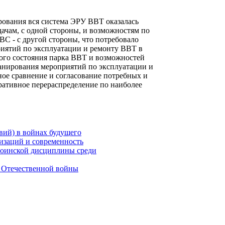
рования вся система ЭРУ ВВТ оказалась
ачам, с одной стороны, и возможностям по
ВС - с другой стороны, что потребовало
риятий по эксплуатации и ремонту ВВТ в
ого состояния парка ВВТ и возможностей
анирования мероприятий по эксплуатации и
ое сравнение и согласование потребных и
ративное перераспределение по наиболее
вий) в войнах будущего
изаций и современность
воинской дисциплины среди
й Отечественной войны