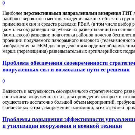
0
Наиболее
перспективными направлениями внедрения ГИТ
наиболее вероятного местонахождения важных объектов груп
применения сил и средств разведки РВиА (в том числе выбор 
(комплексов) разведки на рубеже их развертывания) на основе
(комплексов) разведки; подготовка районов полетов беспилотн
проекции получаемого панорамного видового (телевизионного
изображения на ЭКМ для определения координат обнаруженны
марша (перемещения) разведывательных артиллерийских подра
Проблема обеспечения своевременности стратеги
вооруженных сил и возможные пути ее решения
0
Важность и актуальность
своевременного
стратегического раз
состоянием вооруженных сил, для приведения которых в готов
осуществить достаточно большой объем мероприятий, требую
финансовых затрат, напряжения экономики, всех отраслей пр
Проблемы повышения эффективности управления 
и утилизации вооружения и военной техники