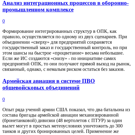
Анализ интеграционных процессов в оборонно-
промышленном комплексе
0
Формирование интегрированных структур в ОПК, как
правило, осуществляется по одному из двух сценариев. При
объединении «сверху» для предприятий сохраняется
государственный заказ и государственный контроль, но при
этом шансы на быстрое «процветание» весьма небольшие.
Если же ИС создаются «снизу» - по инициативе самих
предприятий ОПК, то они получают прямой выход на рынок,
связанный, однако, с немалым риском остаться без заказов.
Армейская авиация в системе ПВО
общевойсковых объединений
0
Опыт ряда учений армии США показал, что два батальона из
состава бригады армейской авиации механизированной
(бронетанковой) дивизии (48 вертолетов с ПТУР) за один
вылет могут в простых метеоусловиях уничтожить до 300
танков и других бронированных целей. Применение же