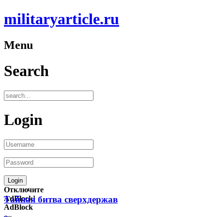
militaryarticle.ru
Menu
Search
Login
Отключите
AdBlock!
Тайная битва сверхдержав
AdBlock
—