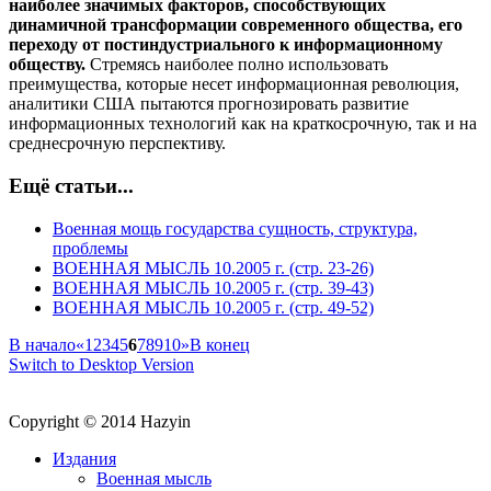
наиболее значимых факторов, способствующих
динамичной трансформации современного общества, его
переходу от постиндустриального к информационному
обществу.
Стремясь наиболее полно использовать
преимущества, которые несет информационная революция,
аналитики США пытаются прогнозировать развитие
информационных технологий как на краткосрочную, так и на
среднесрочную перспективу.
Ещё статьи...
Военная мощь государства сущность, структура,
проблемы
ВОЕННАЯ МЫСЛЬ 10.2005 г. (стр. 23-26)
ВОЕННАЯ МЫСЛЬ 10.2005 г. (стр. 39-43)
ВОЕННАЯ МЫСЛЬ 10.2005 г. (стр. 49-52)
В начало
«
1
2
3
4
5
6
7
8
9
10
»
В конец
Switch to Desktop Version
Copyright © 2014 Hazyin
Издания
Военная мысль