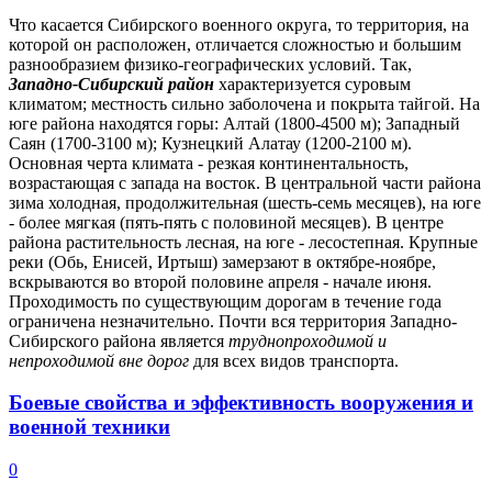
Что касается Сибирского военного округа, то территория, на
которой он расположен, отличается сложностью и большим
разнообразием физико-географических условий. Так,
Западно-Сибирский район
характеризуется суровым
климатом; местность сильно заболочена и покрыта тайгой. На
юге района находятся горы: Алтай (1800-4500 м); Западный
Саян (1700-3100 м); Кузнецкий Алатау (1200-2100 м).
Основная черта климата - резкая континентальность,
возрастающая с запада на восток. В центральной части района
зима холодная, продолжительная (шесть-семь месяцев), на юге
- более мягкая (пять-пять с половиной месяцев). В центре
района растительность лесная, на юге - лесостепная. Крупные
реки (Обь, Енисей, Иртыш) замерзают в октябре-ноябре,
вскрываются во второй половине апреля - начале июня.
Проходимость по существующим дорогам в течение года
ограничена незначительно. Почти вся территория Западно-
Сибирского района является
труднопроходимой и
непроходимой вне дорог
для всех видов транспорта.
Боевые свойства и эффективность вооружения и
военной техники
0