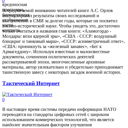
0
вредоносная
программа,
В предлагаемой вниманию читателей книге А.С. Орлов
блокирующая
аккумулировал результаты своих исследований и
отображение
выступлений в СМИ за долгие годы, которые он посвятил
части
военно-исторической науке. Чтобы увидеть это, достаточно
контента.
только вчитаться в названия глав книги: «Аламогордо -
Молдары: вехи ядерной эры», «США - СССР: воздушный
блицкриг и танковый марш», «СССР: асимметричный ответ»,
«США: проникнуть за «железный занавес», «Бег к
Армагеддону». Используя известные и малоизвестные
документы, сочинения политических деятелей
рассматриваемой эпохи, многочисленные архивные
материалы, автор увлекательно и убедительно приподнимает
таинственную завесу с некоторых загадок военной истории.
Тактический Интернет
0
В настоящее время системы передачи информации НАТО
переводятся на стандарты цифровых сетей с широким
использованием коммерческих технологий, что является
наиболее значительным фактором улучшения