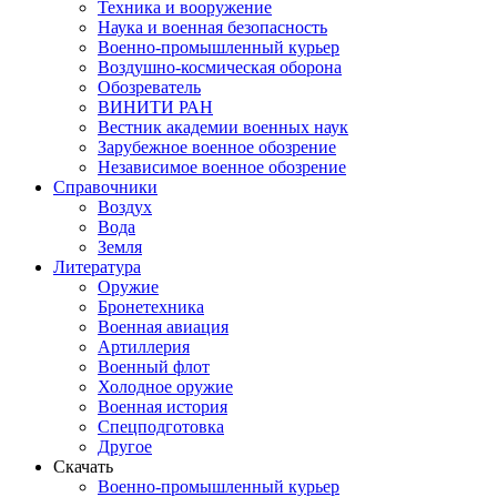
Техника и вооружение
Наука и военная безопасность
Военно-промышленный курьер
Воздушно-космическая оборона
Обозреватель
ВИНИТИ РАН
Вестник академии военных наук
Зарубежное военное обозрение
Независимое военное обозрение
Справочники
Воздух
Вода
Земля
Литература
Оружие
Бронетехника
Военная авиация
Артиллерия
Военный флот
Холодное оружие
Военная история
Спецподготовка
Другое
Скачать
Военно-промышленный курьер