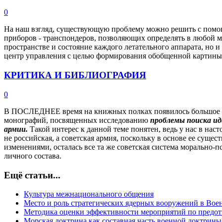
0
На наш взгляд, существующую проблему можно решить с пом
приборов - транспондеров, позволяющих определять в любой м
пространстве и состояние каждого летательного аппарата, но 
центр управления с целью формирования обобщенной картины
КРИТИКА И БИБЛИОГРАФИЯ
0
В ПОСЛЕДНЕЕ время на книжных полках появилось большое к
монографий, посвященных исследованию
проблемы поиска ид
армии.
Такой интерес к данной теме понятен, ведь у нас в на
не российская, а советская армия, поскольку в основе ее сущес
изменениями, осталась все та же советская система морально-
личного состава.
Ещё статьи...
Культура межнационального общения
Место и роль стратегических ядерных вооружений в Вое
Методика оценки эффективности мероприятий по пред
Морская доктрина как составная часть военной доктрин