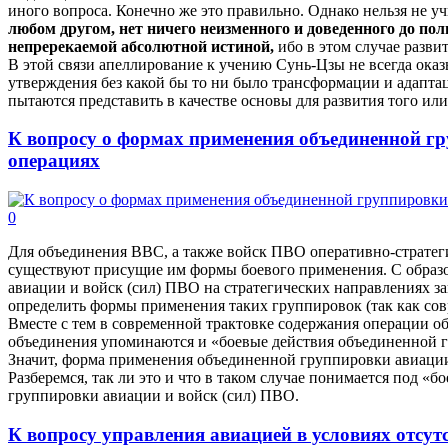
иного вопроса. Конечно же это правильно. Однако нельзя не уч
любом другом, нет ничего неизменного и доведенного до по
непререкаемой абсолютной истиной,
ибо в этом случае разви
В этой связи апеллирование к учению Сунь-Цзы не всегда оказ
утверждения без какой бы то ни было трансформации и адапт
пытаются представить в качестве основы для развития того ил
К вопросу о формах применения объединенной г
операциях
0
Для объединения ВВС, а также войск ПВО оперативно-стратег
существуют присущие им формы боевого применения. С образ
авиации и войск (сил) ПВО на стратегических направлениях з
определить формы применения таких группировок (так как совр
Вместе с тем в современной трактовке содержания операции о
объединения упоминаются и «боевые действия объединенной г
Значит, форма применения объединенной группировки авиации
Разберемся, так ли это и что в таком случае понимается под 
группировки авиации и войск (сил) ПВО.
К вопросу управления авиацией в условиях отсу