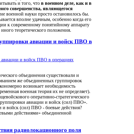
итывать и того, что
в военном деле, как и в
лного совершенства, являющегося
тие военной науки просто остановилось бы.
ывается вполне удачным, особенно когда его
ации к современному понятийному аппарату
и иного теоретического положения.
руппировки авиации и войск ПВО в
ического объединения существовали и
ованием же объединенных группировок
акономерно возникает необходимость
еменная военная теория их не определяет).
бщевойскового оперативно-стратегического
руппировки авиации и войск (сил) ПВО».
 и войск (сил) ПВО - боевые действия?
«боевыми действиями» объединенной
тствия радиолокационного поля