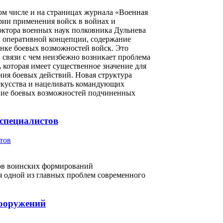
м числе и на страницах журнала «Военная
ории применения войск в войнах и
октора военных наук полковника Дульнева
й оперативной концепции, содержание
енке боевых возможностей войск. Это
 связи с чем неизбежно возникает проблема
,
которая имеет существенное значение для
ия боевых действий. Новая структура
скусства и нацеливать командующих
ание боевых возможностей подчиненных
 специалистов
ов воинских формирований
 одной из главных проблем современного
вооружений