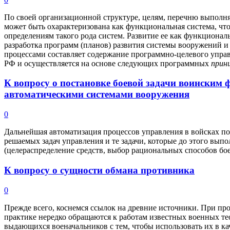
По своей организационной структуре, целям, перечню выполн
может быть охарактеризована как функциональная система, ч
определениям такого рода систем. Развитие ее как функциональ
разработка программ (планов) развития системы вооружений и
процессами составляет содержание программно-целевого упр
РФ и осуществляется на основе следующих программных
прин
К вопросу о постановке боевой задачи воински
автоматическими системами вооружения
0
Дальнейшая автоматизация процессов управления в войсках по
решаемых задач управления и те задачи, которые до этого вып
(целераспределение средств, выбор рациональных способов бо
К вопросу о сущности обмана противника
0
Прежде всего, коснемся ссылок на древние источники. При пр
практике нередко обращаются к работам известных военных т
выдающихся военачальников с тем, чтобы использовать их в ка