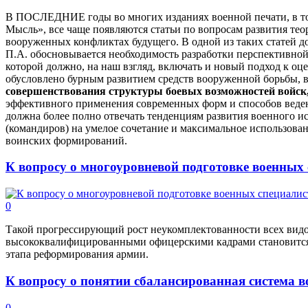
В ПОСЛЕДНИЕ годы во многих изданиях военной печати, в то
Мысль», все чаще появляются статьи по вопросам развития те
вооруженных конфликтах будущего. В одной из таких статей д
П.А. обосновывается необходимость разработки перспективно
которой должно, на наш взгляд, включать и новый подход к оц
обусловлено бурным развитием средств вооруженной борьбы, в
совершенствования структуры боевых возможностей войск
эффективного применения современных форм и способов веден
должна более полно отвечать тенденциям развития военного и
(командиров) на умелое сочетание и максимальное использов
воинских формирований.
К вопросу о многоуровневой подготовке военных
0
Такой прогрессирующий рост неукомплектованности всех вид
высококвалифицированными офицерскими кадрами становится
этапа реформирования армии.
К вопросу о понятии сбалансированная система 
0