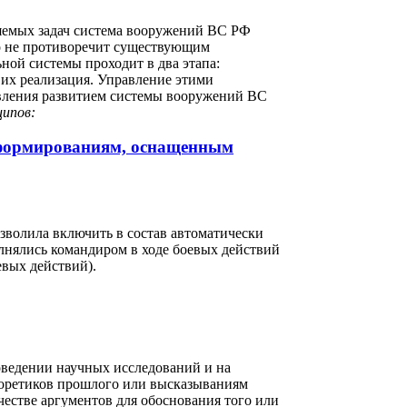
яемых задач система вооружений ВС РФ
то не противоречит существующим
ной системы проходит в два этапа:
 их реализация. Управление этими
авления развитием системы вооружений ВС
ципов:
м формированиям, оснащенным
зволила включить в состав автоматически
олнялись командиром в ходе боевых действий
евых действий).
оведении научных исследований и на
еоретиков прошлого или высказываниям
честве аргументов для обоснования того или