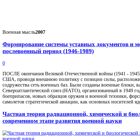
Военная мысль
2007
Формирование системы уставных документов и ме
послевоенный период (1946-1989)
0
ПОСЛЕ окончания Великой Отечественной войны (1941 - 1945) 
США, проводя внешнюю политику с позиции силы, расположи
содружества сеть военных баз. Были созданы военные блоки, 
Североатлантический союз (НАТО), организованный в 1949 го
боеприпасов, новых образцов оружия и военной техники, форс
самолетов стратегической авиации, как основных носителей я
Частная теория радиационной, химической и био
современном этапе развития военной науки