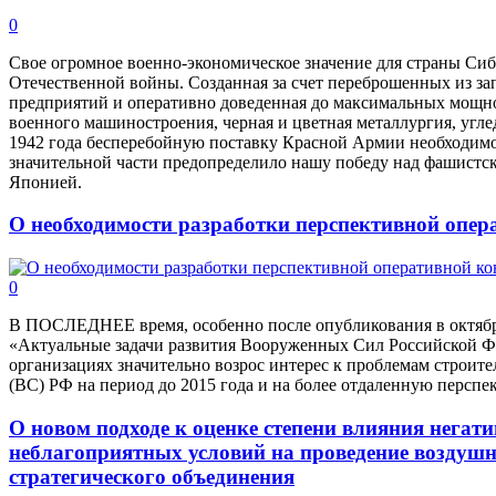
0
Свое огромное военно-экономическое значение для страны Си
Отечественной войны. Созданная за счет переброшенных из з
предприятий и оперативно доведенная до максимальных мощн
военного машиностроения, черная и цветная металлургия, угл
1942 года бесперебойную поставку Красной Армии необходимо
значительной части предопределило нашу победу над фашистс
Японией.
О необходимости разработки перспективной опер
0
В ПОСЛЕДНЕЕ время, особенно после опубликования в октябр
«Актуальные задачи развития Вооруженных Сил Российской Ф
организациях значительно возрос интерес к проблемам строи
(ВС) РФ на период до 2015 года и на более отдаленную перспек
О новом подходе к оценке степени влияния негат
неблагоприятных условий на проведение воздушн
стратегического объединения