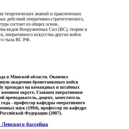
му теоретических знаний и практических
ых действий оперативно-стратегического,
тура состоит из общих основ,
тва видов Вооруженных Сил (ВС), теории и
к, оперативного искусства других войск
го тыла ВС РФ.
да в Минской области. Окончил
енную академию бронетанковых войск
жбу проходил на командных и штабных
м военном округе, Главном оперативном
ий преподаватель, доцент, заместитель
 года - профессор кафедры оперативного
енных наук (1994), профессор по кафедре
Российской Федерации (2007).
 Ленского бассейна