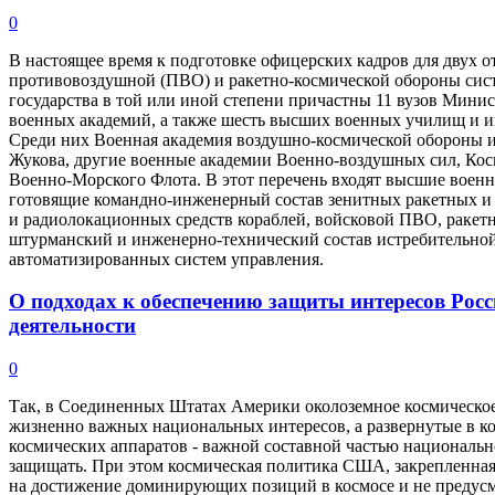
0
В настоящее время к подготовке офицерских кадров для двух 
противовоздушной (ПВО) и ракетно-космической обороны сис
государства в той или иной степени причастны 11 вузов Минис
военных академий, а также шесть высших военных училищ и 
Среди них Военная академия воздушно-космической обороны 
Жукова, другие военные академии Военно-воздушных сил, Кос
Военно-Морского Флота. В этот перечень входят высшие воен
готовящие командно-инженерный состав зенитных ракетных и 
и радиолокационных средств кораблей, войсковой ПВО, ракет
штурманский и инженерно-технический состав истребительной
автоматизированных систем управления.
О подходах к обеспечению защиты интересов Росс
деятельности
0
Так, в Соединенных Штатах Америки околоземное космическое
жизненно важных национальных интересов, а развернутые в к
космических аппаратов - важной составной частью националь
защищать. При этом космическая политика США, закрепленная 
на достижение доминирующих позиций в космосе и не предус