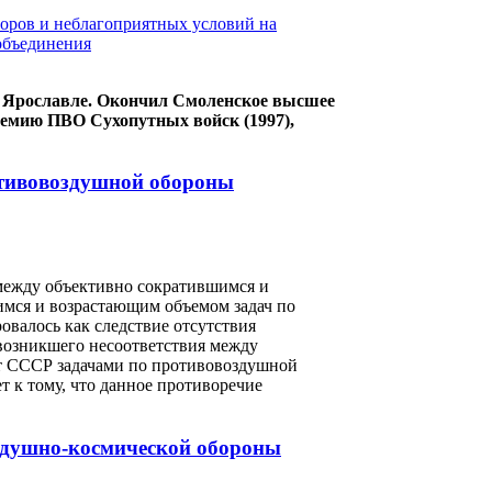
в Ярославле. Окончил Смоленское высшее
демию ПВО Сухопутных войск (1997),
отивовоздушной обороны
между объективно сократившимся и
имся и возрастающим объемом задач по
валось как следствие отсутствия
возникшего несоответствия между
т СССР задачами по противовоздушной
 к тому, что данное противоречие
оздушно-космической обороны