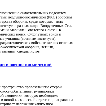
относительно самостоятельных подсистем
темы воздушно-космической (РКО) обороны
терства обороны, среди которых - пять
институтов разных видов Вооруженных Сил.
имени Маршала Советского Союза Г.К.
мических войск, Сухопутных войск и
ные училища (военные институты),
радиотехнических войск, зенитных огневых
но-космической обороны, летный,
 авиации, специалистов
ии в военно-космической
 пространство провозглашено сферой
осмосе орбитальные группировки
ной экономики, которую необходимо
в новой космической стратегии, направлена
матривает наложения каких-либо