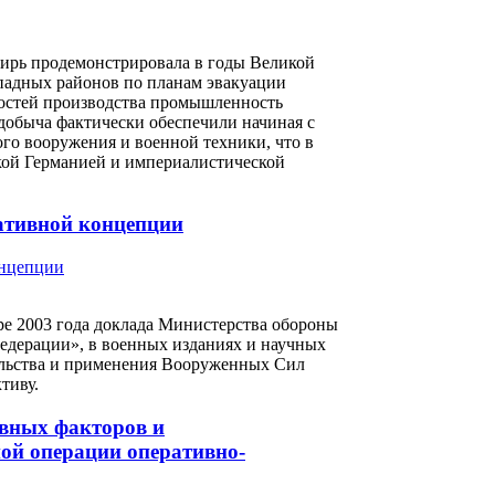
бирь продемонстрировала в годы Великой
ападных районов по планам эвакуации
остей производства промышленность
едобыча фактически обеспечили начиная с
го вооружения и военной техники, что в
кой Германией и империалистической
ативной концепции
е 2003 года доклада Министерства обороны
едерации», в военных изданиях и научных
тельства и применения Вооруженных Сил
тиву.
ивных факторов и
ой операции оперативно-