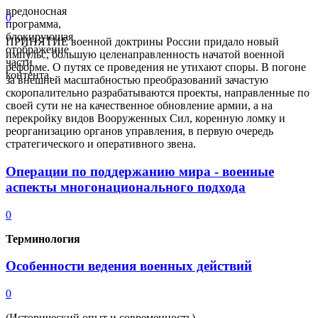
вредоносная
0
программа,
блокирующая
ПРИНЯТИЕ военной доктрины России придало новый
отображение
импульс, большую целенаправленность начатой военной
части
реформе. О путях се проведения не утихают споры. В погоне
контента.
за внешней масштабностью преобразований зачастую
скоропалительно разрабатываются проекты, направленные по
своей сути не на качественное обновление армии, а на
перекройку видов Вооруженных Сил, коренную ломку и
реорганизацию органов управления, в первую очередь
стратегического и оперативного звена.
Операции по поддержанию мира - военные
аспекты многонационального подхода
0
Терминология
Особенности ведения военных действий
0
(Исторический опыт и современность)