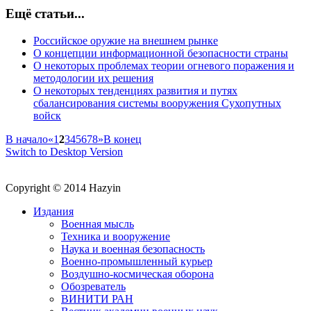
Ещё статьи...
Российское оружие на внешнем рынке
О концепции информационной безопасности страны
О некоторых проблемах теории огневого поражения и
методологии их решения
О некоторых тенденциях развития и путях
сбалансирования системы вооружения Сухопутных
войск
В начало
«
1
2
3
4
5
6
7
8
»
В конец
Switch to Desktop Version
Copyright © 2014 Hazyin
Издания
Военная мысль
Техника и вооружение
Наука и военная безопасность
Военно-промышленный курьер
Воздушно-космическая оборона
Обозреватель
ВИНИТИ РАН