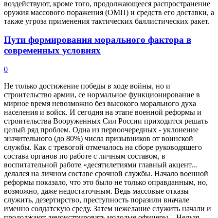
воздействуют, кроме того, продолжающееся распространение
оружия массового поражения (ОМП) и средств его доставки, а
также угроза применения тактических баллистических ракет.
Пути формирования морального фактора в
современных условиях
0
Не только достижение победы в ходе войны, но и
строительство армии, се нормальное функционирование в
мирное время невозможно без высокого морального духа
населения и войск. И сегодня на этапе военной реформы и
строительства Вооруженных Сил России приходится решать
целый ряд проблем. Одна из первоочередных - уклонение
значительного (до 80%) числа призывников от воинской
службы. Как с тревогой отмечалось на сборе руководящего
состава органов по работе с личным составом, в
воспитательной работе «десятилетиями главный акцент...
делался на личном составе срочной службы. Начало военной
реформы показало, что это было не только оправданным, но,
возможно, даже недостаточным. Ведь массовые отказы
служить, дезертирство, преступность поразили вначале
именно солдатскую среду. Затем нежелание служить начали и
продолжают демонстрировать молодые офицеры... Нельзя