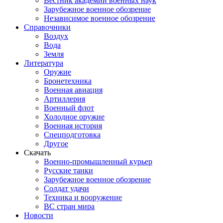
Вестник академии военных наук
Зарубежное военное обозрение
Независимое военное обозрение
Справочники
Воздух
Вода
Земля
Литература
Оружие
Бронетехника
Военная авиация
Артиллерия
Военный флот
Холодное оружие
Военная история
Спецподготовка
Другое
Скачать
Военно-промышленный курьер
Русские танки
Зарубежное военное обозрение
Солдат удачи
Техника и вооружение
ВС стран мира
Новости