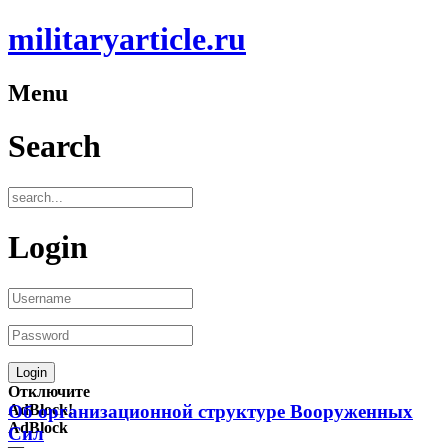
militaryarticle.ru
Menu
Search
Login
Отключите
AdBlock!
Об организационной структуре Вооруженных
AdBlock
Сил
—