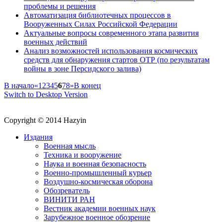
проблемы и решения
Автоматизация библиотечных процессов в
Вооруженных Силах Российской Федерации
Актуальные вопросы современного этапа развития
военных действий
Анализ возможностей использования космических
средств для обнаружения стартов ОТР (по результатам
войны в зоне Персидского залива)
В начало
«
1
2
3
4
5
6
7
8
»
В конец
Switch to Desktop Version
Copyright © 2014 Hazyin
Издания
Военная мысль
Техника и вооружение
Наука и военная безопасность
Военно-промышленный курьер
Воздушно-космическая оборона
Обозреватель
ВИНИТИ РАН
Вестник академии военных наук
Зарубежное военное обозрение