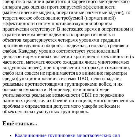
говорить о наличии развитого и корректного методического
аппарата для оценки прогнозируемой эффективности
(математические модели, оперативные расчетные задачи), то
теоретическое обоснование требуемой (нормативной)
эффективности систем противовоздушной обороны
практически отсутствует. В настоящее время в оперативном и
стратегическом звене надежность прикрытия войск и
объектов характеризуется четырьмя уровнями градации
противовоздушной обороны - надежная, сильная, средняя и
слабая. Каждому уровню соответствует установленный
диапазон нормативных значений критериев эффективности (в
частности, математического ожидания числа уничтожаемых
воздушных целей), при определении которых, к сожалению,
слабо или совсем не принимаются во внимание параметры
среды функционирования системы ПВО, цели и задачи,
решаемые противостоящими группировками войск, и их
боевые возможности. Например, не в полной мере
учитываются реальные возможности СВН по поражению
наземных целей, т.е. их боевой потенциал, много нерешенных
проблем в определении допустимого ущерба войскам и
объектам тыла сухопутных группировок.
Ещё статьи...
Коалиционные группировки миротворческих сил