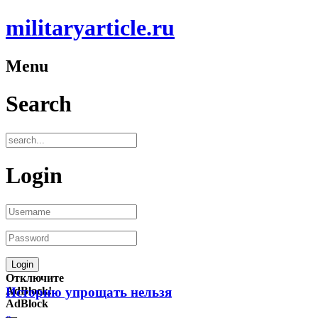
militaryarticle.ru
Menu
Search
Login
Отключите
AdBlock!
Историю упрощать нельзя
AdBlock
—