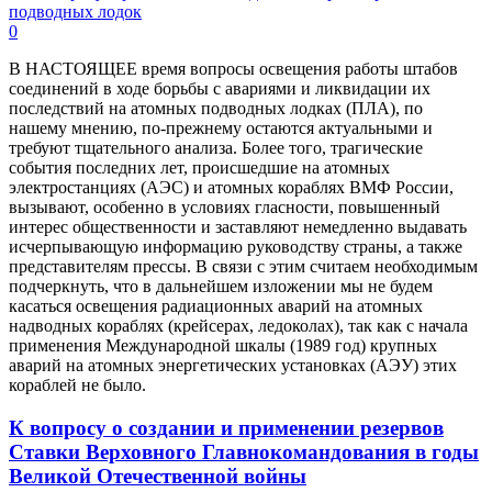
0
В НАСТОЯЩЕЕ время вопросы освещения работы штабов
соединений в ходе борьбы с авариями и ликвидации их
последствий на атомных подводных лодках (ПЛА), по
нашему мнению, по-прежнему остаются актуальными и
требуют тщательного анализа. Более того, трагические
события последних лет, происшедшие на атомных
электростанциях (АЭС) и атомных кораблях ВМФ России,
вызывают, особенно в условиях гласности, повышенный
интерес общественности и заставляют немедленно выдавать
исчерпывающую информацию руководству страны, а также
представителям прессы. В связи с этим считаем необходимым
подчеркнуть, что в дальнейшем изложении мы не будем
касаться освещения радиационных аварий на атомных
надводных кораблях (крейсерах, ледоколах), так как с начала
применения Международной шкалы (1989 год) крупных
аварий на атомных энергетических установках (АЭУ) этих
кораблей не было.
К вопросу о создании и применении резервов
Ставки Верховного Главнокомандования в годы
Великой Отечественной войны