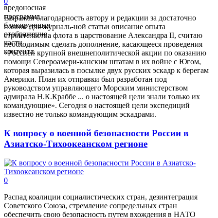
0
вредоносная
программа,
Выражая благодарность автору и редакции за достаточно
блокирующая
полное для журналь-ной статьи описание опыта
отображение
строительства флота в царствование Александра II, считаю
части
необходимым сделать дополнение, касающееся проведения
контента.
«Россией крупной внешнеполитической акции по оказанию
помощи Североамери-канским штатам в их войне с Югом,
которая выразилась в посылке двух русских эскадр к берегам
Америки. План их отправки был разработан под
руководством управляющего Морским министерством
адмирала Н.К.Краббе ... о настоящей цели знали только их
командующие». Сегодня о настоящей цели экспедиций
известно не только командующим эскадрами.
К вопросу о военной безопасности России в
Азиатско-Тихоокеанском регионе
0
Распад коалиции социалистических стран, дезинтеграция
Советского Союза, стремление сопредельных стран
обеспечить свою безопасность путем вхождения в НАТО